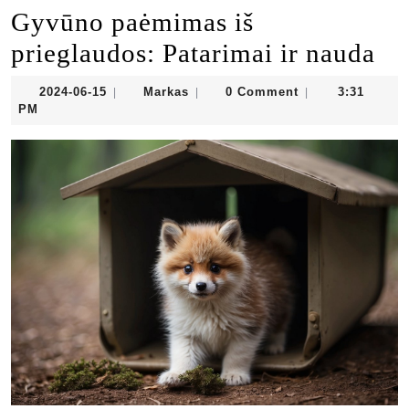
Gyvūno paėmimas iš
prieglaudos: Patarimai ir nauda
2024-
Markas
2024-06-15
Markas
0 Comment
3:31
|
|
|
06-
PM
15