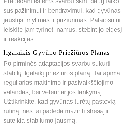
Pradedantiesiems svarbu skirti daug laiko
susipažinimui ir bendravimui, kad gyvūnas
jaustųsi mylimas ir prižiūrimas. Palaipsniui
leiskite jam tyrinėti namus, stebint jo elgesį
ir reakcijas.
Ilgalaikis Gyvūno Priežiūros Planas
Po pirminės adaptacijos svarbu sukurti
stabilų ilgalaikį priežiūros planą. Tai apima
reguliarias maitinimo ir pasivaikščiojimo
valandas, bei veterinarijos lankymą.
Užtikrinkite, kad gyvūnas turėtų pastovią
rutiną, nes tai padeda mažinti stresą ir
suteikia stabilumo jausmą.