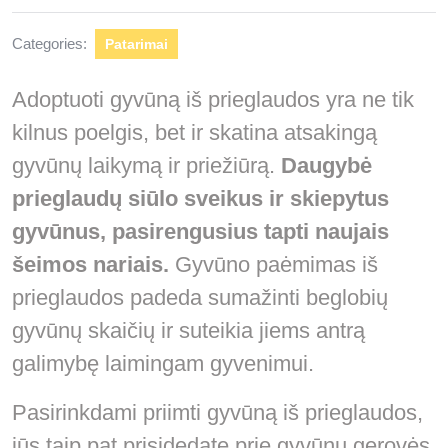
Categories:
Patarimai
Adoptuoti gyvūną iš prieglaudos yra ne tik
kilnus poelgis, bet ir skatina atsakingą
gyvūnų laikymą ir priežiūrą.
Daugybė
prieglaudų siūlo sveikus ir skiepytus
gyvūnus, pasirengusius tapti naujais
šeimos nariais.
Gyvūno paėmimas iš
prieglaudos padeda sumažinti beglobių
gyvūnų skaičių ir suteikia jiems antrą
galimybę laimingam gyvenimui.
Pasirinkdami priimti gyvūną iš prieglaudos,
jūs taip pat prisidedate prie gyvūnų gerovės