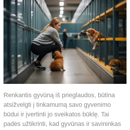
Renkantis gyvūną iš prieglaudos, būtina
atsižvelgti į tinkamumą savo gyvenimo
būdui ir įvertinti jo sveikatos būklę. Tai
padės užtikrinti, kad gyvūnas ir savininkas