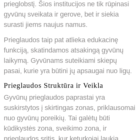
prieglobstį. Šios institucijos ne tik rūpinasi
gyvūnų sveikata ir gerove, bet ir siekia
surasti jiems naujus namus.
Prieglaudos taip pat atlieka edukacinę
funkciją, skatindamos atsakingą gyvūnų
laikymą. Gyvūnams suteikiami skiepų
pasai, kurie yra būtini jų apsaugai nuo ligų.
Prieglaudos Struktūra ir Veikla
Gyvūnų prieglaudos paprastai yra
suskirstytos į skirtingas zonas, priklausomai
nuo gyvūnų poreikių. Tai galėtų būti
kūdikystės zona, sveikimo zona, ir
prieglaudos sritis, kur keturkojai laukia