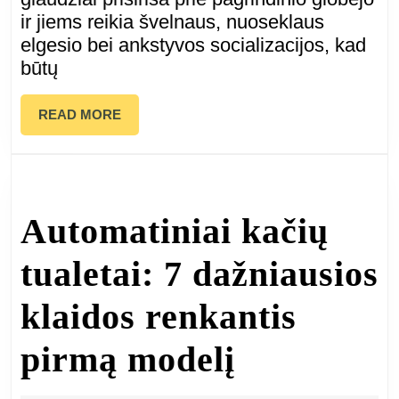
ir jiems reikia švelnaus, nuoseklaus
ir
elgesio bei ankstyvos socializacijos, kad
priežiūra
būtų
READ
READ MORE
MORE
Automatiniai kačių
tualetai: 7 dažniausios
klaidos renkantis
Automatin
pirmą modelį