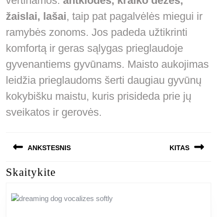
vertinamos:
antklodės, kraiko dėžės,
žaislai, lašai
, taip pat pagalvėlės miegui ir
ramybės zonoms. Jos padeda užtikrinti
komfortą ir geras sąlygas prieglaudoje
gyvenantiems gyvūnams. Maisto aukojimas
leidžia prieglaudoms šerti daugiau gyvūnų
kokybišku maistu, kuris prisideda prie jų
sveikatos ir gerovės.
Navigacija
ANKSTESNIS
KITAS
tarp
Skaitykite
Previous
Next
įrašų
post:
post: