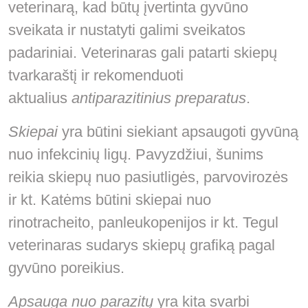
veterinarą, kad būtų įvertinta gyvūno
sveikata ir nustatyti galimi sveikatos
padariniai. Veterinaras gali patarti skiepų
tvarkaraštį ir rekomenduoti
aktualius
antiparazitinius preparatus
.
Skiepai
yra būtini siekiant apsaugoti gyvūną
nuo infekcinių ligų. Pavyzdžiui, šunims
reikia skiepų nuo pasiutligės, parvovirozės
ir kt. Katėms būtini skiepai nuo
rinotracheito, panleukopenijos ir kt. Tegul
veterinaras sudarys skiepų grafiką pagal
gyvūno poreikius.
Apsauga nuo parazitų
yra kita svarbi