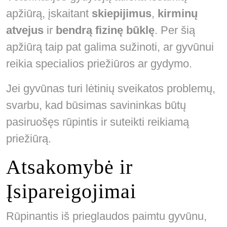
apžiūrą, įskaitant
skiepijimus
,
kirminų
atvejus
ir
bendrą fizinę būklę
. Per šią
apžiūrą taip pat galima sužinoti, ar gyvūnui
reikia specialios priežiūros ar gydymo.
Jei gyvūnas turi lėtinių sveikatos problemų,
svarbu, kad būsimas savininkas būtų
pasiruošęs rūpintis ir suteikti reikiamą
priežiūrą.
Atsakomybė ir
Įsipareigojimai
Rūpinantis iš prieglaudos paimtu gyvūnu,