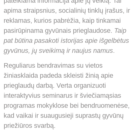
pateikiama informacija apie jų veiklą. Tai
apima straipsnius, socialinių tinklų įrašus, ir
reklamas, kurios pabrėžia, kaip tinkamai
pasirūpinama gyvūnais prieglaudose.
Taip
pat būtina pasakoti istorijas apie išgelbėtus
gyvūnus, jų sveikimą ir naujus namus
.
Reguliarus bendravimas su vietos
žiniasklaida padeda skleisti žinią apie
prieglaudų darbą. Verta organizuoti
interaktyvius seminarus ir šviečiamąsias
programas mokyklose bei bendruomenėse,
kad vaikai ir suaugusieji suprastų gyvūnų
priežiūros svarbą.