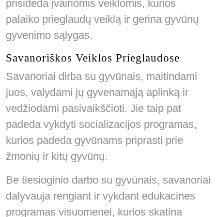
prisideda įvairiomis veiklomis, kurios
palaiko prieglaudų veiklą ir gerina gyvūnų
gyvenimo sąlygas.
Savanoriškos Veiklos Prieglaudose
Savanoriai dirba su gyvūnais, maitindami
juos, valydami jų gyvenamąją aplinką ir
vedžiodami pasivaikščioti. Jie taip pat
padeda vykdyti socializacijos programas,
kurios padeda gyvūnams priprasti prie
žmonių ir kitų gyvūnų.
Be tiesioginio darbo su gyvūnais, savanoriai
dalyvauja rengiant ir vykdant edukacines
programas visuomenei, kurios skatina