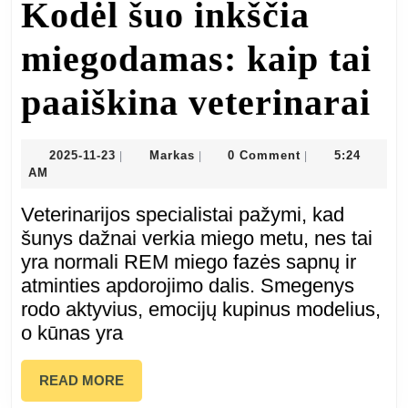
Kodėl šuo inkščia
miegodamas: kaip tai
K
paaiškina veterinarai
šu
2025-
Markas
2025-11-23
Markas
0 Comment
5:24
|
|
|
11-
AM
in
23
Veterinarijos specialistai pažymi, kad
m
šunys dažnai verkia miego metu, nes tai
yra normali REM miego fazės sapnų ir
ka
atminties apdorojimo dalis. Smegenys
rodo aktyvius, emocijų kupinus modelius,
ta
o kūnas yra
pa
READ
READ MORE
ve
MORE