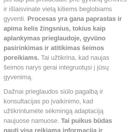
ir išlaisvinate vietą kitiems beglobiams
gyventi.
Procesas yra gana paprastas ir
apima kelis žingsnius, tokius kaip
aplankymas prieglaudoje, gyvūno
pasirinkimas ir atitikimas šeimos
poreikiams.
Tai užtikrina, kad naujas
šeimos narys gerai integruotųsi į jūsų
gyvenimą.
Dažnai prieglaudos siūlo pagalbą ir
konsultacijas po įvaikinimo, kad
užtikrintumėte sėkmingą adaptaciją
naujuose namuose.
Tai puikus būdas
gauti visą reikiamą informaciją ir