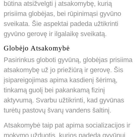
būtina atsižvelgti į atsakomybę, kurią
prisiima globėjas, bei rūpinimąsi gyvūno
sveikata. Šie aspektai padeda užtikrinti
gyvūno gerovę ir ilgalaikę sveikatą.
Globėjo Atsakomybė
Pasirinkus globoti gyvūną, globėjas prisiima
atsakomybę už jo priežiūrą ir gerovę. Šis
įsipareigojimas apima kasdienį šėrimą,
tinkamą guolį bei pakankamą fizinį
aktyvumą. Svarbu užtikrinti, kad gyvūnas
turėtų pastovų švarų vandens šaltinį.
Atsakomybė taip pat apima socializacijos ir
mokymo užduotis, kurios padeda gyvūnui