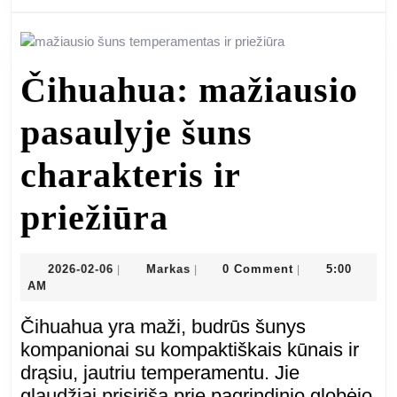
Čihuahua: mažiausio
pasaulyje šuns
charakteris ir
Čihuahua:
priežiūra
mažiausio
2026-
Markas
2026-02-06
Markas
0 Comment
5:00
|
|
|
02-
AM
pasaulyje
06
Čihuahua yra maži, budrūs šunys
šuns
kompanionai su kompaktiškais kūnais ir
drąsiu, jautriu temperamentu. Jie
charakteris
glaudžiai prisiriša prie pagrindinio globėjo