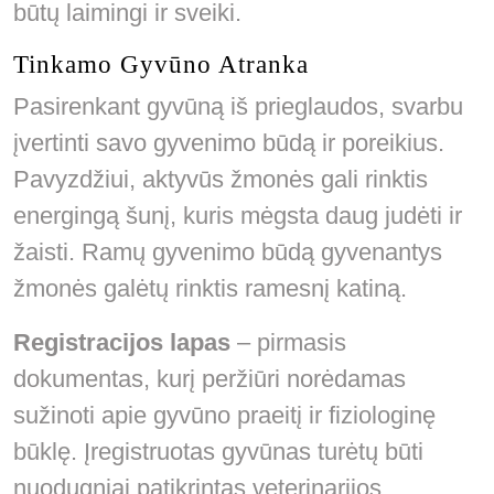
būtų laimingi ir sveiki.
Tinkamo Gyvūno Atranka
Pasirenkant gyvūną iš prieglaudos, svarbu
įvertinti savo gyvenimo būdą ir poreikius.
Pavyzdžiui, aktyvūs žmonės gali rinktis
energingą šunį, kuris mėgsta daug judėti ir
žaisti. Ramų gyvenimo būdą gyvenantys
žmonės galėtų rinktis ramesnį katiną.
Registracijos lapas
– pirmasis
dokumentas, kurį peržiūri norėdamas
sužinoti apie gyvūno praeitį ir fiziologinę
būklę. Įregistruotas gyvūnas turėtų būti
nuodugniai patikrintas veterinarijos