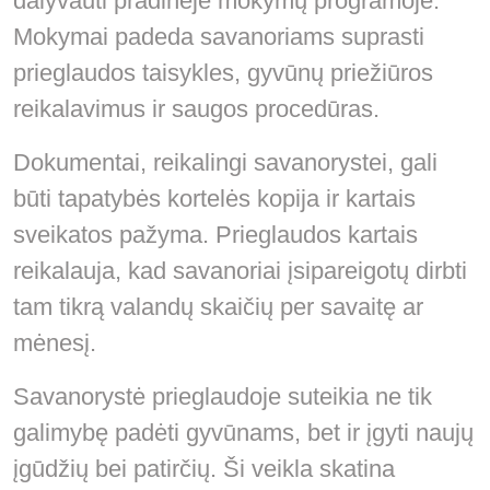
dalyvauti pradinėje mokymų programoje.
Mokymai padeda savanoriams suprasti
prieglaudos taisykles, gyvūnų priežiūros
reikalavimus ir saugos procedūras.
Dokumentai, reikalingi savanorystei, gali
būti tapatybės kortelės kopija ir kartais
sveikatos pažyma. Prieglaudos kartais
reikalauja, kad savanoriai įsipareigotų dirbti
tam tikrą valandų skaičių per savaitę ar
mėnesį.
Savanorystė prieglaudoje suteikia ne tik
galimybę padėti gyvūnams, bet ir įgyti naujų
įgūdžių bei patirčių. Ši veikla skatina