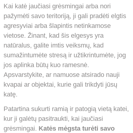
Kai katė jaučiasi grėsmingai arba nori
pažymėti savo teritoriją, ji gali pradėti elgtis
agresyviai arba šlapintis netinkamose
vietose. Žinant, kad šis elgesys yra
natūralus, galite imtis veiksmų, kad
sumažintumėte stresą ir užtikrintumėte, jog
jos aplinka būtų kuo ramesnė.
Apsvarstykite, ar namuose atsirado nauji
kvapai ar objektai, kurie gali trikdyti jūsų
katę.
Patartina sukurti ramią ir patogią vietą katei,
kur ji galėtų pasitraukti, kai jaučiasi
grėsmingai.
Katės mėgsta turėti savo