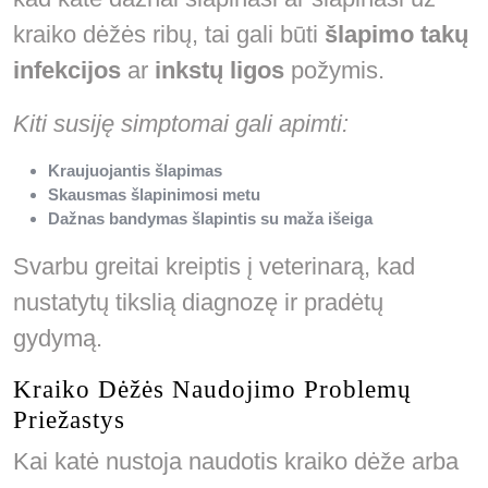
kraiko dėžės ribų, tai gali būti
šlapimo takų
infekcijos
ar
inkstų ligos
požymis.
Kiti susiję simptomai gali apimti:
Kraujuojantis šlapimas
Skausmas šlapinimosi metu
Dažnas bandymas šlapintis su maža išeiga
Svarbu greitai kreiptis į veterinarą, kad
nustatytų tikslią diagnozę ir pradėtų
gydymą.
Kraiko Dėžės Naudojimo Problemų
Priežastys
Kai katė nustoja naudotis kraiko dėže arba