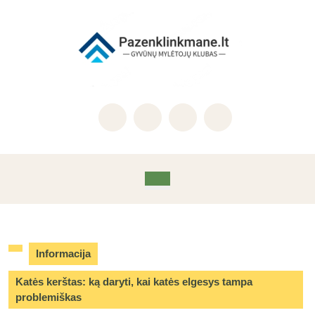
Skip
to
content
Skip
to
content
Open
Button
Informacija
Katės kerštas: ką daryti, kai katės elgesys tampa
problemiškas