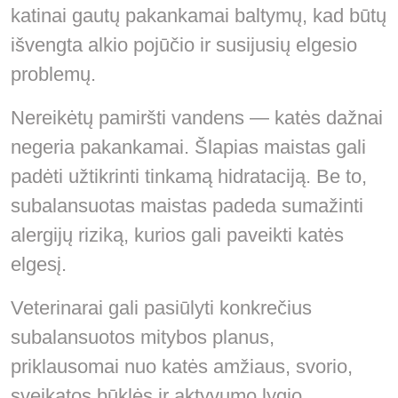
katinai gautų pakankamai baltymų, kad būtų
išvengta alkio pojūčio ir susijusių elgesio
problemų.
Nereikėtų pamiršti vandens — katės dažnai
negeria pakankamai. Šlapias maistas gali
padėti užtikrinti tinkamą hidrataciją. Be to,
subalansuotas maistas padeda sumažinti
alergijų riziką, kurios gali paveikti katės
elgesį.
Veterinarai gali pasiūlyti konkrečius
subalansuotos mitybos planus,
priklausomai nuo katės amžiaus, svorio,
sveikatos būklės ir aktyvumo lygio.