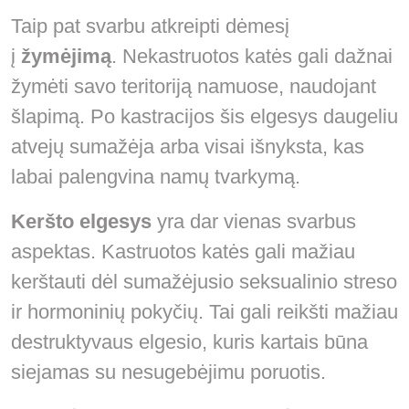
Taip pat svarbu atkreipti dėmesį
į
žymėjimą
. Nekastruotos katės gali dažnai
žymėti savo teritoriją namuose, naudojant
šlapimą. Po kastracijos šis elgesys daugeliu
atvejų sumažėja arba visai išnyksta, kas
labai palengvina namų tvarkymą.
Keršto elgesys
yra dar vienas svarbus
aspektas. Kastruotos katės gali mažiau
kerštauti dėl sumažėjusio seksualinio streso
ir hormoninių pokyčių. Tai gali reikšti mažiau
destruktyvaus elgesio, kuris kartais būna
siejamas su nesugebėjimu poruotis.