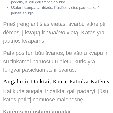
padėtis, iš kur gali stebėti aplinką.
Uždari kampai ar dėžės
: Paslėpti vietos padeda katėms
jaustis saugiai.
Prieš įrengiant šias vietas, svarbu atkreipti
dėmesį į
kvapą
ir *
tualeto
vietą. Katės yra
jautrios kvapams.
Patalpos turi būti švarios, be aštrių kvapų ir
su tinkamai paruoštu tualetu, kuris yra
lengvai pasiekiamas ir švarus.
Augalai ir Daiktai, Kurie Patinka Katėms
Kai kurie augalai ir daiktai gali padaryti jūsų
katės patirtį namuose malonesnę.
Katėms mėgstami augalai: