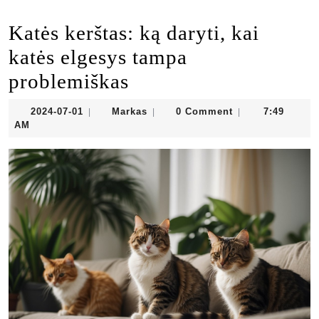
Katės kerštas: ką daryti, kai
katės elgesys tampa
problemiškas
2024-
Markas
2024-07-01
Markas
0 Comment
7:49
|
|
|
07-
AM
01