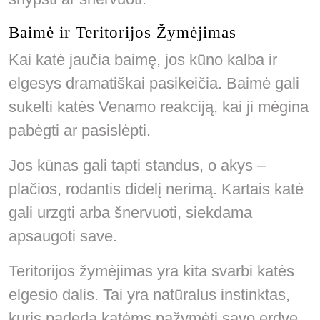
Baimė ir Teritorijos Žymėjimas
Kai katė jaučia baimę, jos kūno kalba ir
elgesys dramatiškai pasikeičia. Baimė gali
sukelti katės Venamo reakciją, kai ji mėgina
pabėgti ar pasislėpti.
Jos kūnas gali tapti standus, o akys –
plačios, rodantis didelį nerimą. Kartais katė
gali urzgti arba šnervuoti, siekdama
apsaugoti save.
Teritorijos žymėjimas yra kita svarbi katės
elgesio dalis. Tai yra natūralus instinktas,
kuris padeda katėms pažymėti savo erdvę.