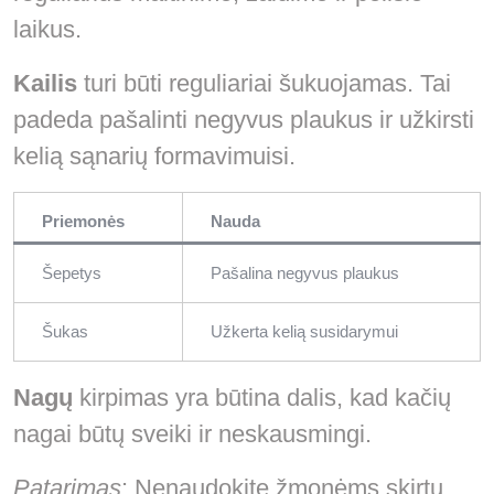
laikus.
Kailis
turi būti reguliariai šukuojamas. Tai
padeda pašalinti negyvus plaukus ir užkirsti
kelią sąnarių formavimuisi.
Priemonės
Nauda
Šepetys
Pašalina negyvus plaukus
Šukas
Užkerta kelią susidarymui
Nagų
kirpimas yra būtina dalis, kad kačių
nagai būtų sveiki ir neskausmingi.
Patarimas
: Nenaudokite žmonėms skirtų