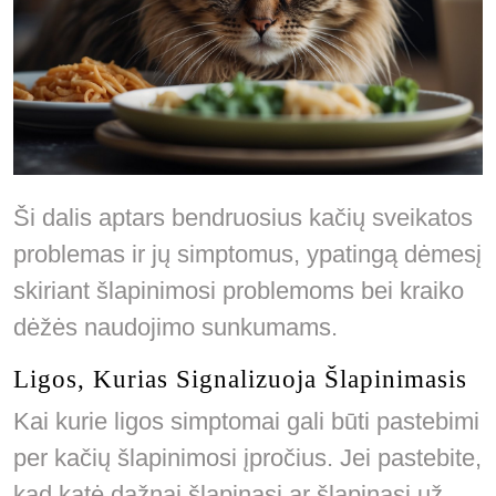
Ši dalis aptars bendruosius kačių sveikatos
problemas ir jų simptomus, ypatingą dėmesį
skiriant šlapinimosi problemoms bei kraiko
dėžės naudojimo sunkumams.
Ligos, Kurias Signalizuoja Šlapinimasis
Kai kurie ligos simptomai gali būti pastebimi
per kačių šlapinimosi įpročius. Jei pastebite,
kad katė dažnai šlapinasi ar šlapinasi už