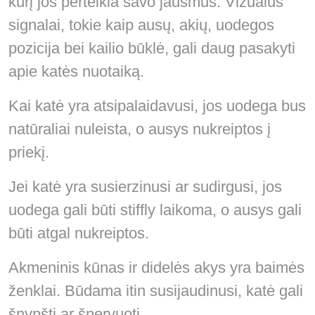
kurį jos perteikia savo jausmus. Vizualūs
signalai, tokie kaip ausų, akių, uodegos
pozicija bei kailio būklė, gali daug pasakyti
apie katės nuotaiką.
Kai katė yra atsipalaidavusi, jos uodega bus
natūraliai nuleista, o ausys nukreiptos į
priekį.
Jei katė yra susierzinusi ar sudirgusi, jos
uodega gali būti stiffly laikoma, o ausys gali
būti atgal nukreiptos.
Akmeninis kūnas ir didelės akys yra baimės
ženklai. Būdama itin susijaudinusi, katė gali
šnypšti ar šnervuoti.