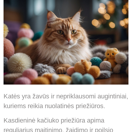
Katės yra žavūs ir nepriklausomi augintiniai,
kuriems reikia nuolatinės priežiūros.
Kasdieninė kačiuko priežiūra apima
reguliarius maitinimo, žaidimo ir poilsio