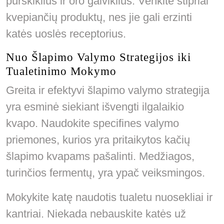
purškiklius ir oro gaiviklius. Venkite stipriai
kvepiančių produktų, nes jie gali erzinti
katės uoslės receptorius.
Nuo Šlapimo Valymo Strategijos iki
Tualetinimo Mokymo
Greita ir efektyvi šlapimo valymo strategija
yra esminė siekiant išvengti ilgalaikio
kvapo. Naudokite specifines valymo
priemones, kurios yra pritaikytos kačių
šlapimo kvapams pašalinti. Medžiagos,
turinčios fermentų, yra ypač veiksmingos.
Mokykite katę naudotis tualetu nuosekliai ir
kantriai. Niekada nebauskite katės už