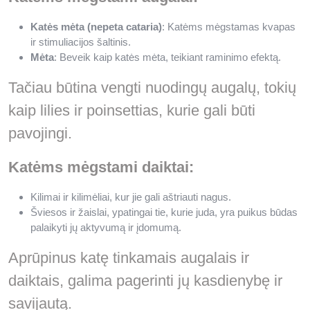
Katės mėta (nepeta cataria)
: Katėms mėgstamas kvapas
ir stimuliacijos šaltinis.
Mėta
: Beveik kaip katės mėta, teikiant raminimo efektą.
Tačiau būtina vengti nuodingų augalų, tokių
kaip lilies ir poinsettias, kurie gali būti
pavojingi.
Katėms mėgstami daiktai:
Kilimai ir kilimėliai, kur jie gali aštriauti nagus.
Šviesos ir žaislai, ypatingai tie, kurie juda, yra puikus būdas
palaikyti jų aktyvumą ir įdomumą.
Aprūpinus katę tinkamais augalais ir
daiktais, galima pagerinti jų kasdienybę ir
savijautą.