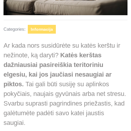
Categories:
Informacija
Ar kada nors susidūrėte su katės kerštu ir
nežinote, ką daryti?
Katės kerštas
dažniausiai pasireiškia teritoriniu
elgesiu, kai jos jaučiasi nesaugiai ar
piktos.
Tai gali būti susiję su aplinkos
pokyčiais, naujais gyvūnais arba net stresu.
Svarbu suprasti pagrindines priežastis, kad
galėtumėte padėti savo katei jaustis
saugiai.