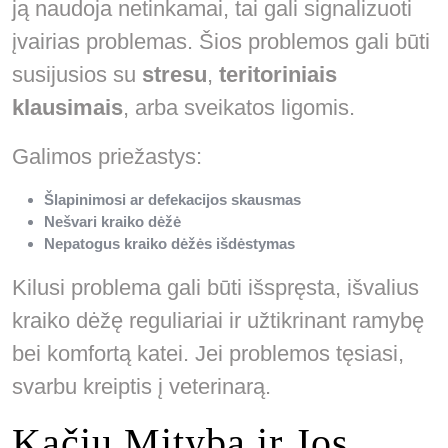
ją naudoja netinkamai, tai gali signalizuoti
įvairias problemas. Šios problemos gali būti
susijusios su
stresu
,
teritoriniais
klausimais
, arba sveikatos ligomis.
Galimos priežastys:
Šlapinimosi ar defekacijos skausmas
Nešvari kraiko dėžė
Nepatogus kraiko dėžės išdėstymas
Kilusi problema gali būti išspręsta, išvalius
kraiko dėžę reguliariai ir užtikrinant ramybę
bei komfortą katei. Jei problemos tęsiasi,
svarbu kreiptis į veterinarą.
Kačių Mityba ir Jos