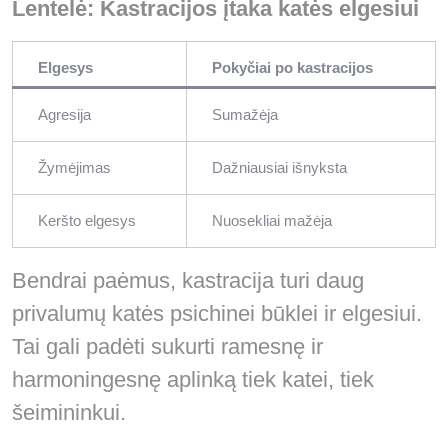
Lentelė: Kastracijos įtaka katės elgesiui
Elgesys
Pokyčiai po kastracijos
Agresija
Sumažėja
Žymėjimas
Dažniausiai išnyksta
Keršto elgesys
Nuosekliai mažėja
Bendrai paėmus, kastracija turi daug
privalumų katės psichinei būklei ir elgesiui.
Tai gali padėti sukurti ramesnę ir
harmoningesnę aplinką tiek katei, tiek
šeimininkui.