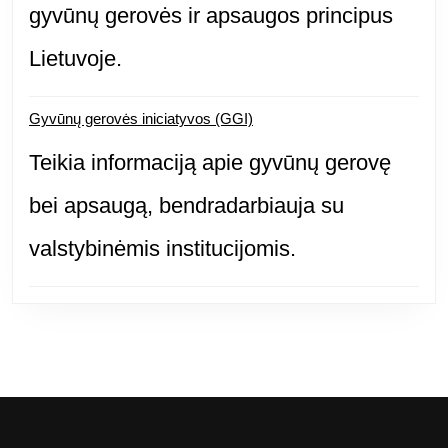
gyvūnų gerovės ir apsaugos principus
Lietuvoje.
Gyvūnų gerovės iniciatyvos (GGI)
Teikia informaciją apie gyvūnų gerovę
bei apsaugą, bendradarbiauja su
valstybinėmis institucijomis.