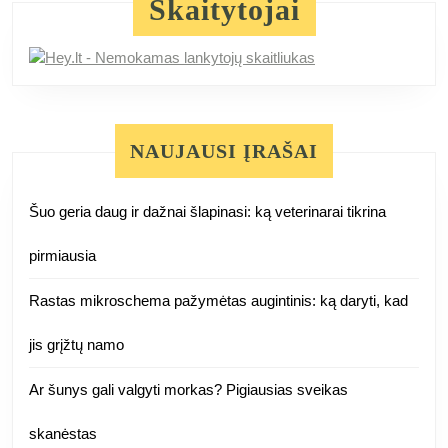
Skaitytojai
NAUJAUSI ĮRAŠAI
Šuo geria daug ir dažnai šlapinasi: ką veterinarai tikrina
pirmiausia
Rastas mikroschema pažymėtas augintinis: ką daryti, kad
jis grįžtų namo
Ar šunys gali valgyti morkas? Pigiausias sveikas
skanėstas