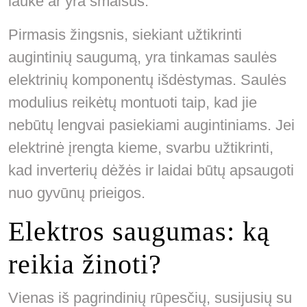
lauke ar yra smalsūs.
Pirmasis žingsnis, siekiant užtikrinti
augintinių saugumą, yra tinkamas saulės
elektrinių komponentų išdėstymas. Saulės
modulius reikėtų montuoti taip, kad jie
nebūtų lengvai pasiekiami augintiniams. Jei
elektrinė įrengta kieme, svarbu užtikrinti,
kad inverterių dėžės ir laidai būtų apsaugoti
nuo gyvūnų prieigos.
Elektros saugumas: ką
reikia žinoti?
Vienas iš pagrindinių rūpesčių, susijusių su