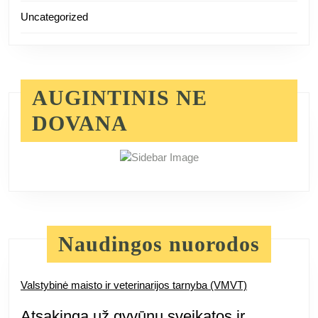
Uncategorized
AUGINTINIS NE
DOVANA
Naudingos nuorodos
Valstybinė maisto ir veterinarijos tarnyba (VMVT)
Atsakinga už gyvūnų sveikatos ir