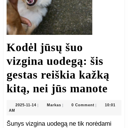
Kodėl jūsų šuo
vizgina uodegą: šis
gestas reiškia kažką
Kod
kitą, nei jūs manote
jūs
2025-
Markas
2025-11-14
Markas
0 Comment
10:01
|
|
|
11-
AM
šuo
14
Šunys vizgina uodegą ne tik norėdami