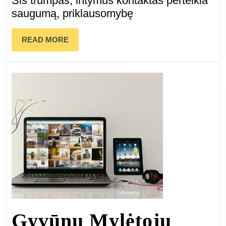
Šis trumpas, intymus kontaktas perteikia
ranką:
saugumą, priklausomybę
gestas,
READ
READ MORE
reiškiantis
MORE
visišką
pasitikėjim
Gyvūnų Mylėtojų