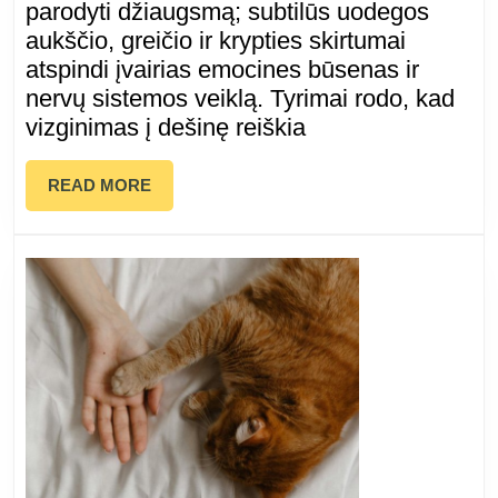
viz
parodyti džiaugsmą; subtilūs uodegos
aukščio, greičio ir krypties skirtumai
uod
atspindi įvairias emocines būsenas ir
nervų sistemos veiklą. Tyrimai rodo, kad
šis
vizginimas į dešinę reiškia
ges
READ
READ MORE
reiš
MORE
kaž
kitą
nei
jūs
man