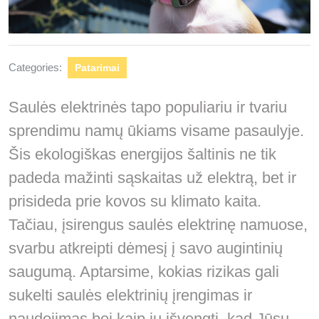
Categories:
Patarimai
Saulės elektrinės tapo populiariu ir tvariu
sprendimu namų ūkiams visame pasaulyje.
Šis ekologiškas energijos šaltinis ne tik
padeda mažinti sąskaitas už elektrą, bet ir
prisideda prie kovos su klimato kaita.
Tačiau, įsirengus saulės elektrinę namuose,
svarbu atkreipti dėmesį į savo augintinių
saugumą. Aptarsime, kokias rizikas gali
sukelti saulės elektrinių įrengimas ir
naudojimas bei kaip jų išvengti, kad Jūsų