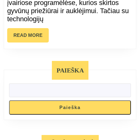
įvairiose programėlėse, kurios skirtos
Kompiuter
gyvūnų priežiūrai ir auklėjimui. Tačiau su
Remonto
technologijų
Paslaugų
READ
READ MORE
MORE
Kaune:
Kaip
PAIEŠKA
Ir
Kodėl
Tai
Paieška
Svarbu?