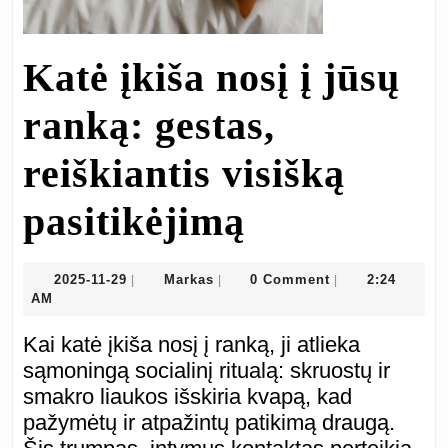
Katė įkiša nosį į jūsų
ranką: gestas,
reiškiantis visišką
Katė
pasitikėjimą
įkiša
2025-
Markas
2025-11-29
Markas
0 Comment
2:24
|
|
|
11-
AM
nosį
29
Kai katė įkiša nosį į ranką, ji atlieka
į
sąmoningą socialinį ritualą: skruostų ir
smakro liaukos išskiria kvapą, kad
jūsų
pažymėtų ir atpažintų patikimą draugą.