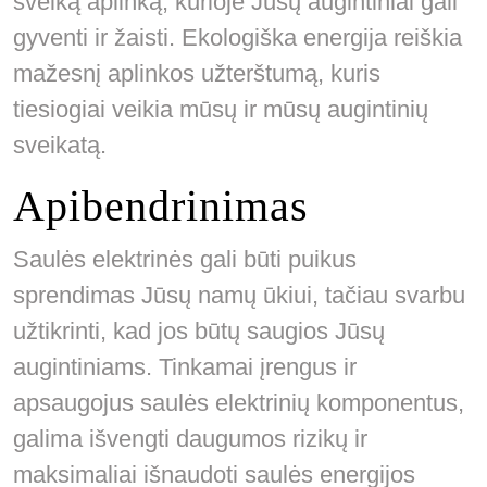
sveiką aplinką, kurioje Jūsų augintiniai gali
gyventi ir žaisti. Ekologiška energija reiškia
mažesnį aplinkos užterštumą, kuris
tiesiogiai veikia mūsų ir mūsų augintinių
sveikatą.
Apibendrinimas
Saulės elektrinės gali būti puikus
sprendimas Jūsų namų ūkiui, tačiau svarbu
užtikrinti, kad jos būtų saugios Jūsų
augintiniams. Tinkamai įrengus ir
apsaugojus saulės elektrinių komponentus,
galima išvengti daugumos rizikų ir
maksimaliai išnaudoti saulės energijos