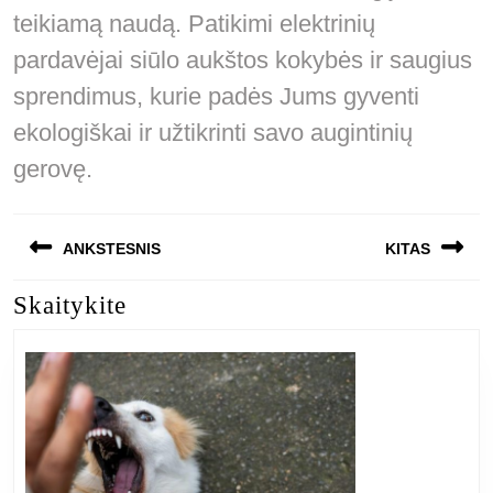
teikiamą naudą. Patikimi elektrinių
pardavėjai siūlo aukštos kokybės ir saugius
sprendimus, kurie padės Jums gyventi
ekologiškai ir užtikrinti savo augintinių
gerovę.
Navigacija
ANKSTESNIS
KITAS
tarp
Skaitykite
Previous
Next
įrašų
post:
post: