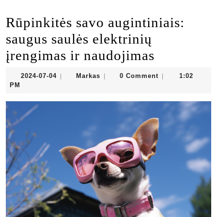
Rūpinkitės savo augintiniais:
saugus saulės elektrinių
įrengimas ir naudojimas
2024-
Markas
2024-07-04
Markas
0 Comment
1:02
|
|
|
07-
PM
04