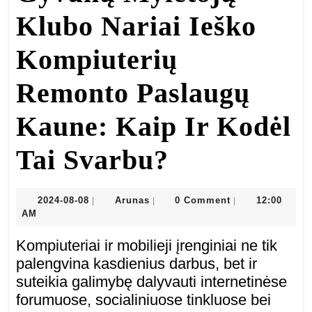
Klubo Nariai Ieško
Kompiuterių
Remonto Paslaugų
Kaune: Kaip Ir Kodėl
Gyvūnų
Tai Svarbu?
Mylėtojų
2024-
Arunas
2024-08-08
Arunas
0 Comment
12:00
|
|
|
08-
AM
Klubo
08
Kompiuteriai ir mobilieji įrenginiai ne tik
Nariai
palengvina kasdienius darbus, bet ir
suteikia galimybę dalyvauti internetinėse
Ieško
forumuose, socialiniuose tinkluose bei