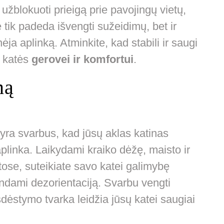
 užblokuoti prieigą prie pavojingų vietų,
ne tik padeda išvengti sužeidimų, bet ir
nėja aplinką. Atminkite, kad stabili ir saugi
s katės
gerovei ir komfortui
.
mą
ra svarbus, kad jūsų aklas katinas
aplinka. Laikydami kraiko dėžę, maisto ir
ose, suteikiate savo katei galimybę
ndami dezorientaciją. Svarbu vengti
dėstymo tvarka leidžia jūsų katei saugiai