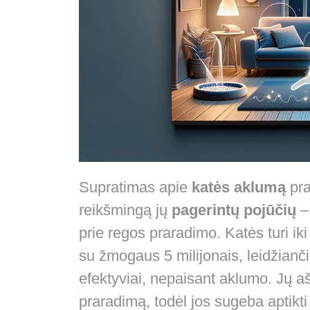
Supratimas apie
katės aklumą
pra
reikšmingą jų
pagerintų pojūčių
– 
prie regos praradimo. Katės turi iki 
su žmogaus 5 milijonais, leidžian
efektyviai, nepaisant aklumo. Jų a
praradimą, todėl jos sugeba aptikti 