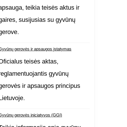
apsauga, teikia teisės aktus ir
gaires, susijusias su gyvūnų
gerove.
Gyvūnų gerovės ir apsaugos įstatymas
Oficialus teisės aktas,
reglamentuojantis gyvūnų
gerovės ir apsaugos principus
Lietuvoje.
Gyvūnų gerovės iniciatyvos (GGI)