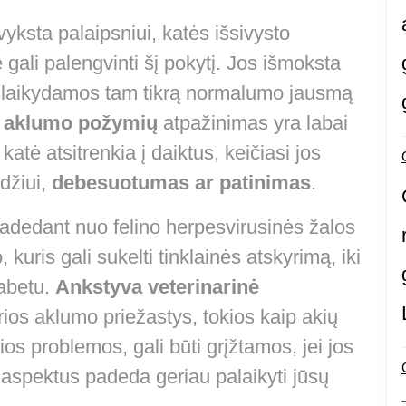
ksta palaipsniui, katės išsivysto
e gali palengvinti šį pokytį. Jos išmoksta
, išlaikydamos tam tikrą normalumo jausmą
s
aklumo požymių
atpažinimas yra labai
katė atsitrenkia į daiktus, keičiasi jos
džiui,
debesuotumas ar patinimas
.
pradedant nuo felino herpesvirusinės žalos
kuris gali sukelti tinklainės atskyrimą, iki
iabetu.
Ankstyva veterinarinė
rios aklumo priežastys, tokios kaip akių
sios problemos, gali būti grįžtamos, jei jos
aspektus padeda geriau palaikyti jūsų