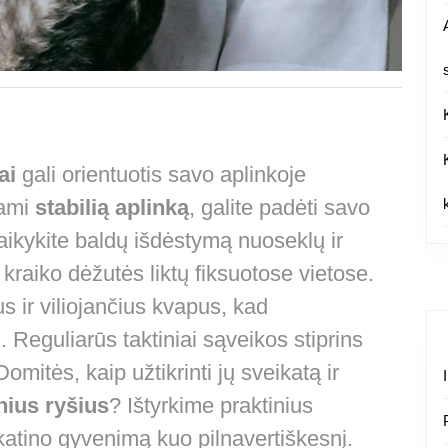
ai
gali orientuotis savo aplinkoje
dami
stabilią aplinką
, galite padėti savo
 Laikykite baldų išdėstymą nuoseklų ir
 kraiko dėžutės liktų fiksuotose vietose.
s ir viliojančius kvapus, kad
į
. Reguliarūs taktiniai sąveikos stiprins
Domitės, kaip užtikrinti jų sveikatą ir
ius ryšius
? Ištyrkime praktinius
katino gyvenimą kuo pilnavertiškesnį.