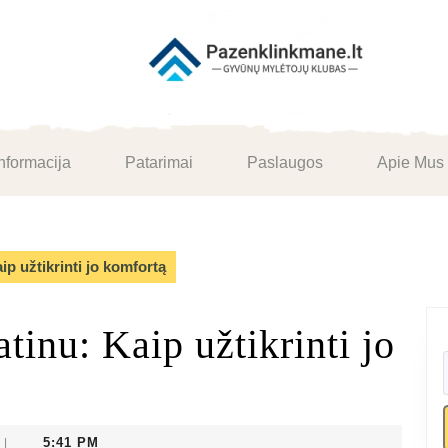
nformacija
Patarimai
Paslaugos
Apie Mus
ip užtikrinti jo komfortą
tinu: Kaip užtikrinti jo
5:41 PM
|