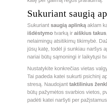
katę per galimą regos praradimą.
Sukuriant saugią ap
Sukuriant
saugią aplinką
aklam kat
išdėstymo
tvarką ir
aiškius takus
nelaimingų atsitikimų tikimybė. Da
jūsų katę, todėl ji sunkiau naršys a
nariai būtų sąmoningi ir laikytųsi 
Nustatykite konkrečias vietas valg
Tai padeda katei sukurti psichinį a
stresą. Naudojant
taktilinius ženk
būtų pažymėtos svarbios vietos, pv
padėti katei naršyti per pažįstamus