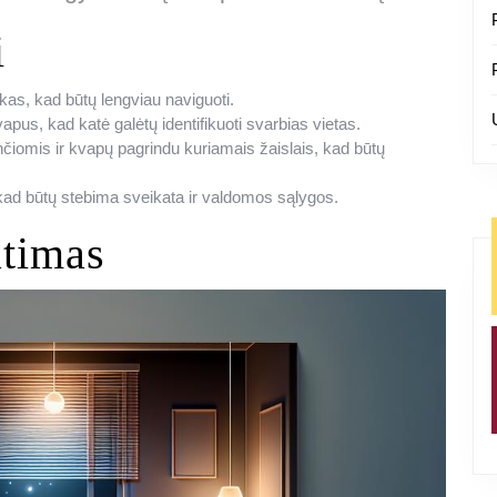
i
akas, kad būtų lengviau naviguoti.
apus, kad katė galėtų identifikuoti svarbias vietas.
ančiomis ir kvapų pagrindu kuriamais žaislais, kad būtų
, kad būtų stebima sveikata ir valdomos sąlygos.
atimas