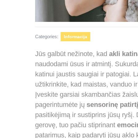
Categories:
Informacija
Jūs galbūt nežinote, kad
akli katin
naudodami ūsus ir atmintį. Sukur
katinui jaustis saugiai ir patogiai.
užtikrinkite, kad maistas, vanduo ir
Įveskite garsiai skambančias žaislu
pagerintumėte jų
sensorinę patirt
pasitikėjimą ir sustiprins jūsų ryšį. 
gerovę, tuo pačiu stiprinant
emocin
patarimus, kaip padaryti jūsų aklo 