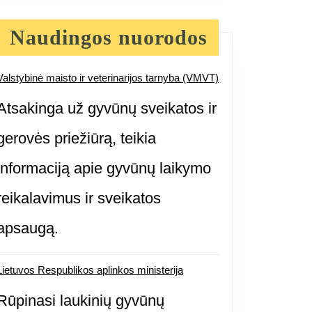
Naudingos nuorodos
Valstybinė maisto ir veterinarijos tarnyba (VMVT)
Atsakinga už gyvūnų sveikatos ir
gerovės priežiūrą, teikia
informaciją apie gyvūnų laikymo
reikalavimus ir sveikatos
apsaugą.
Lietuvos Respublikos aplinkos ministerija
Rūpinasi laukinių gyvūnų