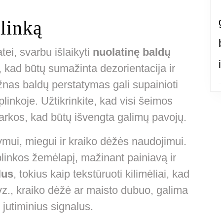
linką
ei, svarbu išlaikyti
nuolatinę baldų
, kad būtų sumažinta dezorientacija ir
žnas baldų perstatymas gali supainioti
plinkoje. Užtikrinkite, kad visi šeimos
tvarkos, kad būtų išvengta galimų pavojų.
ymui, miegui ir kraiko dėžės naudojimui.
plinkos žemėlapį, mažinant painiavą ir
lus
, tokius kaip tekstūruoti kilimėliai, kad
z., kraiko dėžė ar maisto dubuo, galima
 jutiminius signalus.