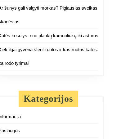
Ar šunys gali valgyti morkas? Pigiausias sveikas
skanėstas
Katės kosulys: nuo plaukų kamuoliukų iki astmos
Kiek ilgai gyvena sterilizuotos ir kastruotos katės:
ką rodo tyrimai
Kategorijos
Informacija
Paslaugos