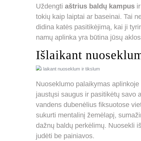
Uždengti
aštrius baldų kampus
ir
tokių kaip laiptai ar baseinai. Tai 
didina katės pasitikėjimą, kai ji tyri
namų aplinka yra būtina jūsų aklo
Išlaikant nuoseklu
Nuoseklumo palaikymas aplinkoje y
jaustųsi saugus ir pasitikėtų savo 
vandens dubenėlius fiksuotose viet
sukurti mentalinį žemėlapį, sumaži
dažnų baldų perkėlimų. Nuosekli iš
judėti be painiavos.