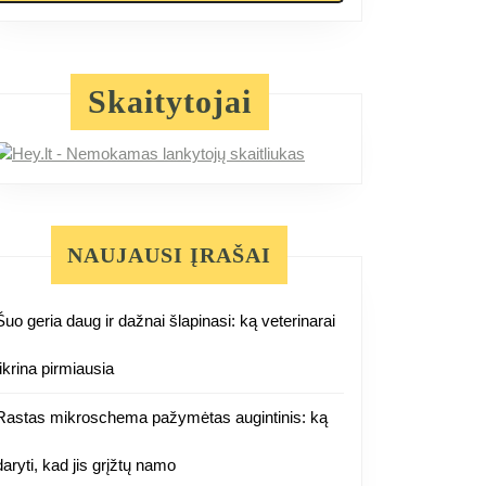
Skaitytojai
NAUJAUSI ĮRAŠAI
Šuo geria daug ir dažnai šlapinasi: ką veterinarai
tikrina pirmiausia
Rastas mikroschema pažymėtas augintinis: ką
daryti, kad jis grįžtų namo