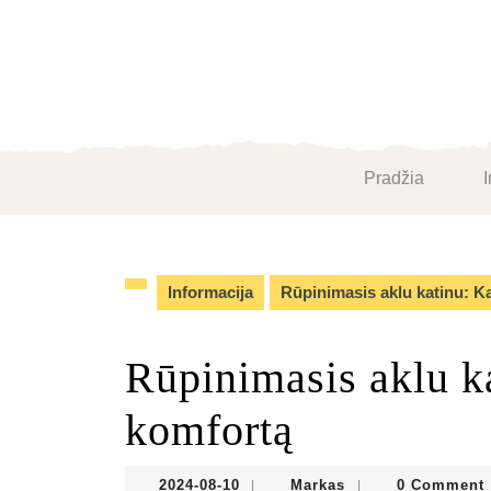
Skip
to
content
Skip
to
content
Pradžia
I
Informacija
Rūpinimasis aklu katinu: Ka
Rūpinimasis aklu ka
komfortą
2024-
Markas
2024-08-10
Markas
0 Comment
|
|