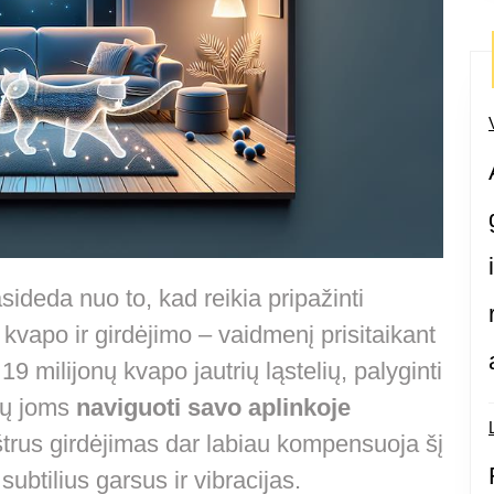
sideda nuo to, kad reikia pripažinti
kvapo ir girdėjimo – vaidmenį prisitaikant
19 milijonų kvapo jautrių ląstelių, palyginti
čių joms
naviguoti savo aplinkoje
štrus girdėjimas dar labiau kompensuoja šį
subtilius garsus ir vibracijas.