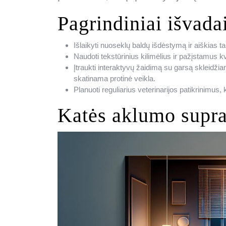
Pagrindiniai išvada
Išlaikyti nuoseklų baldų išdėstymą ir aiškias t
Naudoti tekstūrinius kilimėlius ir pažįstamus kv
Įtraukti interaktyvų žaidimą su garsą skleidži
skatinama protinė veikla.
Planuoti reguliarius veterinarijos patikrinimus
Katės aklumo supr