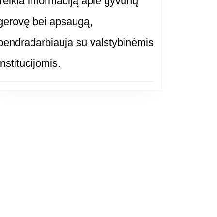
Teikia informaciją apie gyvūnų
gerovę bei apsaugą,
bendradarbiauja su valstybinėmis
institucijomis.