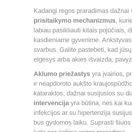
Kadangi regos praradimas dažnai vy
prisitaikymo mechanizmus
, kuri
labiau pasikliauti kitais pojūčiais
kasdieniame gyvenime. Ankstyva
svarbus. Galite pastebėti, kad jūsų 
elgesys arba akies išvaizda, pavyz
Aklumo priežastys
yra įvairios, 
ir neapdoroto aukšto kraujospūdžio, 
kataraktos, dažnai susijusios su d
intervencija
yra būtina, nes kai ku
infekcijos ar su hipertenzija susiju
bus gydomos laiku. Suprasti šiuos 