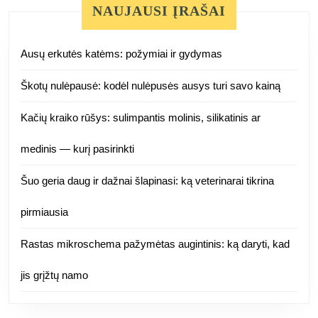
NAUJAUSI ĮRAŠAI
Ausų erkutės katėms: požymiai ir gydymas
Škotų nulėpausė: kodėl nulėpusės ausys turi savo kainą
Kačių kraiko rūšys: sulimpantis molinis, silikatinis ar
medinis — kurį pasirinkti
Šuo geria daug ir dažnai šlapinasi: ką veterinarai tikrina
pirmiausia
Rastas mikroschema pažymėtas augintinis: ką daryti, kad
jis grįžtų namo