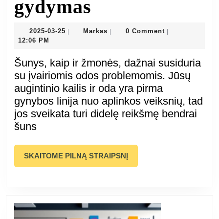
Šunų
gydymas
odos
2025-
Markas
2025-03-25
Markas
0 Comment
|
|
|
03-
12:06 PM
ligos:
25
Šunys, kaip ir žmonės, dažnai susiduria
simptomai,
su įvairiomis odos problemomis. Jūsų
augintinio kailis ir oda yra pirma
priežastys
gynybos linija nuo aplinkos veiksnių, tad
jos sveikata turi didelę reikšmę bendrai
ir
šuns
gydymas
SKAITOME
SKAITOME PILNĄ STRAIPSNĮ
PILNĄ
STRAIPSNĮ