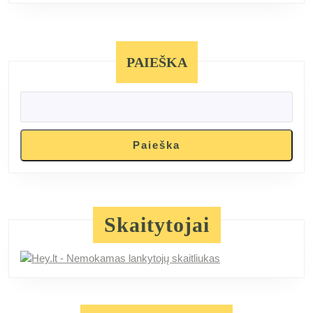
mokytojai
turėtų
PAIEŠKA
jį
teikti
mokiniams
Paieška
Skaitytojai