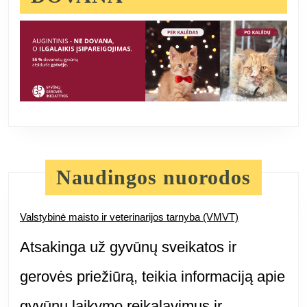
Naudingos nuorodos
Valstybinė maisto ir veterinarijos tarnyba (VMVT)
Atsakinga už gyvūnų sveikatos ir
gerovės priežiūrą, teikia informaciją apie
gyvūnų laikymo reikalavimus ir