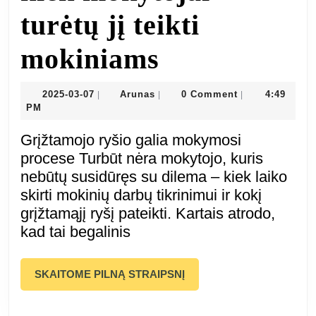
turėtų jį teikti
Efektyvus
mokiniams
grįžtamasis
2025-
Arunas
2025-03-07
Arunas
0 Comment
4:49
|
|
|
03-
PM
ryšys:
07
Grįžtamojo ryšio galia mokymosi
kaip,
procese Turbūt nėra mokytojo, kuris
nebūtų susidūręs su dilema – kiek laiko
kada,
skirti mokinių darbų tikrinimui ir kokį
grįžtamąjį ryšį pateikti. Kartais atrodo,
kodėl
kad tai begalinis
ir
SKAITOME
SKAITOME PILNĄ STRAIPSNĮ
kiek
PILNĄ
STRAIPSNĮ