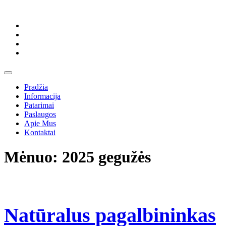
Skip
to
content
Skip
to
content
Open
Button
Pradžia
Informacija
Patarimai
Paslaugos
Apie Mus
Kontaktai
Close
Mėnuo:
2025 gegužės
Button
Natūralus pagalbininkas