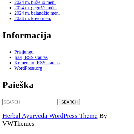
2024 m. birželio mėn.
2024 m. gegužės mėn.
2024 m. balandžio mėn.
2024 m. kovo mėn.
Informacija
Prisijungti
Įrašų RSS srautas
Komentarų RSS srautas
WordPress.org
Paieška
Search
for:
Herbal Ayurveda WordPress Theme
By
VWThemes