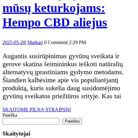
mūsų keturkojams:
Natūr
Hempo CBD aliejus
pagal
2025-
Markas
2025-05-20
|
Markas
|
0 Comment
|
2:29 PM
mūsų
05-
20
Augantis susirūpinimas gyvūnų sveikata ir
ketur
gerove skatina šeimininkus ieškoti natūralių
alternatyvų įprastiniams gydymo metodams.
Hemp
Šiandien kalbėsime apie vis populiarėjantį
produktą, kuris sukelia daug susidomėjimo
CBD
gyvūnų sveikatos priežiūros srityje. Kas tai
alieju
SKAITOME
SKAITOME PILNĄ STRAIPSNĮ
PILNĄ
Paieška
STRAIPSNĮ
Paieška
Skaitytojai