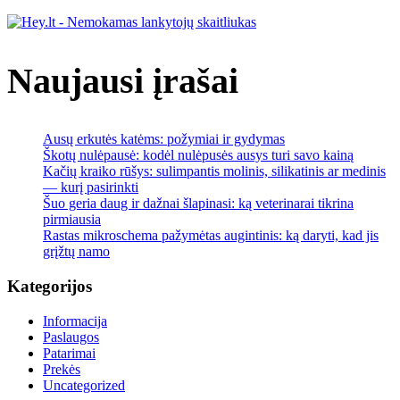
Naujausi įrašai
Ausų erkutės katėms: požymiai ir gydymas
Škotų nulėpausė: kodėl nulėpusės ausys turi savo kainą
Kačių kraiko rūšys: sulimpantis molinis, silikatinis ar medinis
— kurį pasirinkti
Šuo geria daug ir dažnai šlapinasi: ką veterinarai tikrina
pirmiausia
Rastas mikroschema pažymėtas augintinis: ką daryti, kad jis
grįžtų namo
Kategorijos
Informacija
Paslaugos
Patarimai
Prekės
Uncategorized