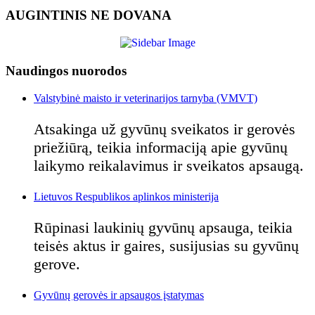
AUGINTINIS NE DOVANA
Naudingos nuorodos
Valstybinė maisto ir veterinarijos tarnyba (VMVT)
Atsakinga už gyvūnų sveikatos ir gerovės
priežiūrą, teikia informaciją apie gyvūnų
laikymo reikalavimus ir sveikatos apsaugą.
Lietuvos Respublikos aplinkos ministerija
Rūpinasi laukinių gyvūnų apsauga, teikia
teisės aktus ir gaires, susijusias su gyvūnų
gerove.
Gyvūnų gerovės ir apsaugos įstatymas