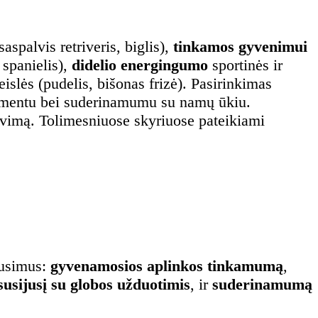
aspalvis retriveris, biglis),
tinkamos gyvenimui
 spanielis),
didelio energingumo
sportinės ir
islės (pudelis, bišonas frizė). Pasirinkimas
eramentu bei suderinamumu su namų ūkiu.
avimą. Tolimesniuose skyriuose pateikiami
ausimus:
gyvenamosios aplinkos tinkamumą
,
usijusį su globos užduotimis
, ir
suderinamumą