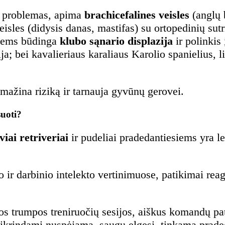
os problemas, apima
brachicefalines veisles
(anglų 
sles (didysis danas, mastifas) su ortopedinių sutri
uriems būdinga
klubo sąnario displazija
ir polinkis
ja; bei kavalieriaus karaliaus Karolio spanielius, l
 mažina riziką ir tarnauja gyvūnų gerovei.
suoti?
iai retriveriai
ir pudeliai pradedantiesiems yra l
 ir darbinio intelekto vertinimuose, patikimai reag
os trumpos treniruočių sesijos, aiškus komandų pa
žtikrindami nuspėjamą, saugų elgesį, tinkamą prad