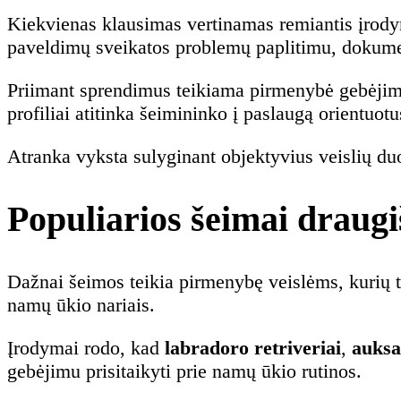
Kiekvienas klausimas vertinamas remiantis įrodyma
paveldimų sveikatos problemų paplitimu, dokumen
Priimant sprendimus teikiama pirmenybė gebėjimui
profiliai atitinka šeimininko į paslaugą orientuot
Atranka vyksta sulyginant objektyvius veislių duom
Populiarios šeimai draugi
Dažnai šeimos teikia pirmenybę veislėms, kurių t
namų ūkio nariais.
Įrodymai rodo, kad
labradoro retriveriai
,
auksa
gebėjimu prisitaikyti prie namų ūkio rutinos.