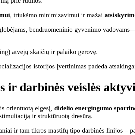
ymą prie rutinos.
umui
, triukšmo minimizavimui ir mažai
atsiskyri
globėjams, bendruomeninio gyvenimo vadovams—nau
g) atvejų skaičių ir palaiko gerovę.
socializacijos istorijos įvertinimas padeda atsakin
ės ir darbinės veislės akt
is orientuotą elgesį,
didelio energingumo sportin
 stimuliaciją ir struktūruotą dresūrą.
viganiai ir tam tikros mastifų tipo darbinės linijos