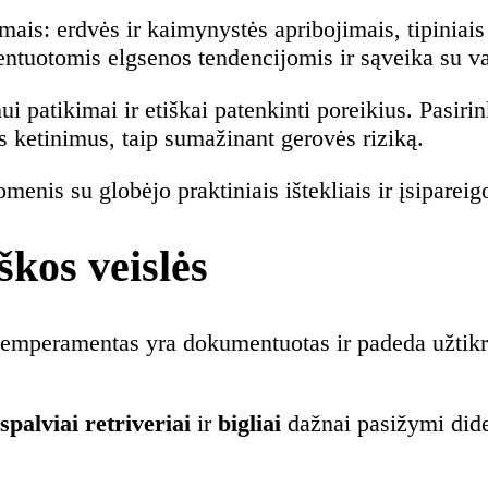
is: erdvės ir kaimynystės apribojimais, tipiniais 
tuotomis elgsenos tendencijomis ir sąveika su vai
 patikimai ir etiškai patenkinti poreikius. Pasir
us ketinimus, taip sumažinant gerovės riziką.
enis su globėjo praktiniais ištekliais ir įsipareig
škos veislės
emperamentas yra dokumentuotas ir padeda užtikrin
spalviai retriveriai
ir
bigliai
dažnai pasižymi didel