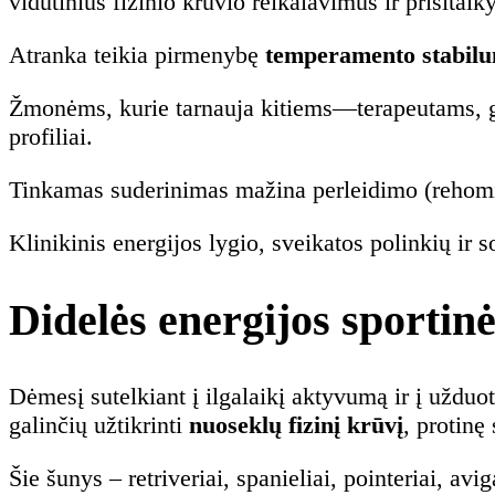
vidutinius fizinio krūvio reikalavimus ir prisitaik
Atranka teikia pirmenybę
temperamento stabil
Žmonėms, kurie tarnauja kitiems—terapeutams, 
profiliai.
Tinkamas suderinimas mažina perleidimo (rehomin
Klinikinis energijos lygio, sveikatos polinkių ir 
Didelės energijos sportin
Dėmesį sutelkiant į ilgalaikį aktyvumą ir į užduot
galinčių užtikrinti
nuoseklų fizinį krūvį
, protinę
Šie šunys – retriveriai, spanieliai, pointeriai, a