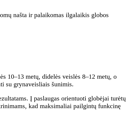
omų našta ir palaikomas ilgalaikis globos
ės 10–13 metų, didelės veislės 8–12 metų, o
i su grynaveisliais šunimis.
zultatams. Į paslaugas orientuoti globėjai turėtų
tikrinimams, kad maksimaliai pailgintų funkcinę