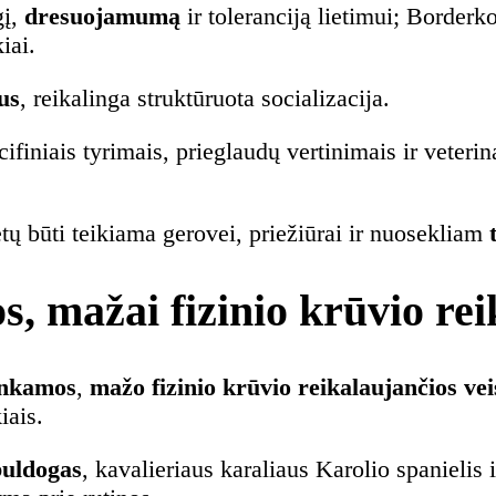
gį,
dresuojamumą
ir toleranciją lietimui; Borderko
iai.
us
, reikalinga struktūruota socializacija.
cifiniais tyrimais, prieglaudų vertinimais ir veteri
 būti teikiama gerovei, priežiūrai ir nuosekliam
, mažai fizinio krūvio rei
inkamos
,
mažo fizinio krūvio reikalaujančios vei
iais.
buldogas
, kavalieriaus karaliaus Karolio spanielis