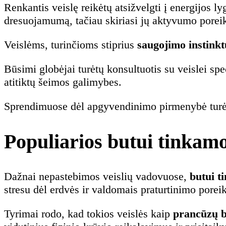
Renkantis veislę reikėtų atsižvelgti į energijos ly
dresuojamumą, tačiau skiriasi jų aktyvumo poreik
Veislėms, turinčioms stiprius
saugojimo instinkt
Būsimi globėjai turėtų konsultuotis su veislei spe
atitiktų šeimos galimybes.
Sprendimuose dėl apgyvendinimo pirmenybė turėtų
Populiarios butui tinkamos
Dažnai nepastebimos veislių vadovuose,
butui t
stresu dėl erdvės ir valdomais praturtinimo poreik
Tyrimai rodo, kad tokios veislės kaip
prancūzų 