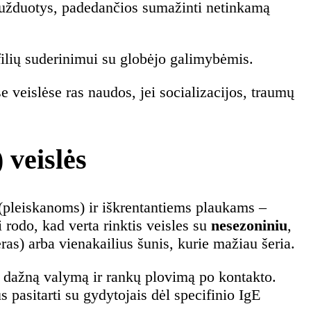
o užduotys, padedančios sumažinti netinkamą
ofilių suderinimui su globėjo galimybėmis.
e veislėse ras naudos, jei socializacijos, traumų
 veislės
(pleiskanoms) ir iškrentantiems plaukams –
rodo, kad verta rinktis veisles su
nesezoniniu
,
eras) arba vienakailius šunis, kurie mažiau šeria.
, dažną valymą ir rankų plovimą po kontakto.
s pasitarti su gydytojais dėl specifinio IgE