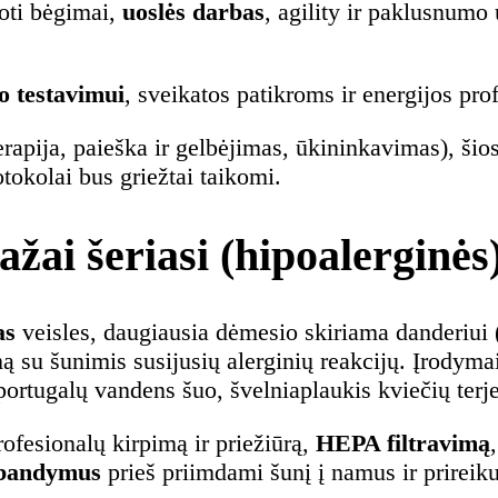
oti bėgimai,
uoslės darbas
, agility ir paklusnum
 testavimui
, sveikatos patikroms ir energijos pr
rapija, paieška ir gelbėjimas, ūkininkavimas), šios
tokolai bus griežtai taikomi.
ai šeriasi (hipoalerginės)
as
veisles, daugiausia dėmesio skiriama danderiui 
su šunimis susijusių alerginių reakcijų. Įrodymai 
, portugalų vandens šuo, švelniaplaukis kviečių terj
fesionalų kirpimą ir priežiūrą,
HEPA filtravimą
 bandymus
prieš priimdami šunį į namus ir prireiku