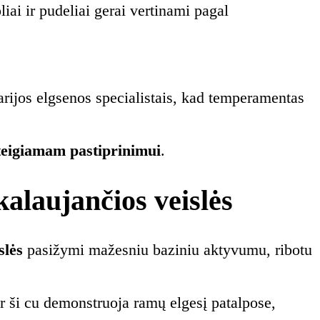
liai ir pudeliai gerai vertinami pagal
narijos elgsenos specialistais, kad temperamentas
teigiamam pastiprinimui
.
kalaujančios veislės
slės
pasižymi mažesniu baziniu aktyvumu, ribotu
 ir ši cu demonstruoja ramų elgesį patalpose,