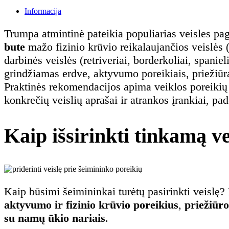
Informacija
Trumpa atmintinė pateikia populiarias veisles p
bute
mažo fizinio krūvio reikalaujančios veislės 
darbinės veislės (retriveriai, borderkoliai, spanieli
grindžiamas erdve, aktyvumo poreikiais, priežiū
Praktinės rekomendacijos apima veiklos poreikių
konkrečių veislių aprašai ir atrankos įrankiai, p
Kaip išsirinkti tinkamą ve
Kaip būsimi šeimininkai turėtų pasirinkti veislę
aktyvumo ir fizinio krūvio poreikius
,
priežiūro
su namų ūkio nariais
.