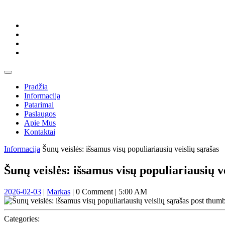
Skip
to
content
Skip
to
content
Open
Button
Pradžia
Informacija
Patarimai
Paslaugos
Apie Mus
Kontaktai
Close
Informacija
Šunų veislės: išsamus visų populiariausių veislių sąrašas
Button
Šunų veislės: išsamus visų populiariausių v
2026-
Markas
2026-02-03
|
Markas
|
0 Comment
|
5:00 AM
02-
03
Categories: