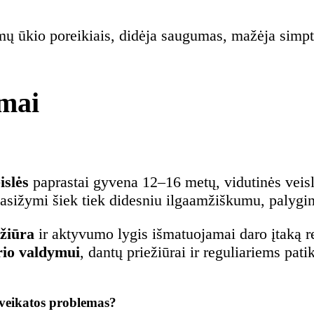
mų ūkio poreikiais, didėja saugumas, mažėja simpt
mai
islės
paprastai gyvena 12–16 metų, vidutinės veisl
asižymi šiek tiek didesniu ilgaamžiškumu, palygint
ežiūra
ir aktyvumo lygis išmatuojamai daro įtaką re
rio valdymui
, dantų priežiūrai ir reguliariems pa
 sveikatos problemas?