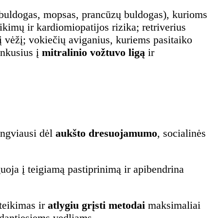
buldogas, mopsas, prancūzų buldogas), kurioms
kimų ir kardiomiopatijos rizika; retriverius
 į vėžį; vokiečių aviganius, kuriems pasitaiko
inkusius į
mitralinio vožtuvo ligą
ir
engviausi dėl
aukšto dresuojamumo
, socialinės
uoja į teigiamą pastiprinimą ir apibendrina
teikimas ir
atlygiu grįsti metodai
maksimaliai
edantiesiems vedliams.