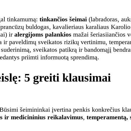
agal tinkamumą:
tinkančios šeimai
(labradoras, auks
(prancūzų buldogas, kavalieriaus karaliaus Karolio
ai) ir
alergijoms palankios
mažai šeriasiiančios ve
ra ir paveldimų sveikatos rizikų vertinimu, temp
 suderinimą, sveikatos patikrą ir bandomąjį bendr
adedantys priimti informuotą sprendimą.
islę: 5 greiti klausimai
? Būsimi šeimininkai įvertina penkis konkrečius kl
s ir medicininius reikalavimus
,
temperamentą, s