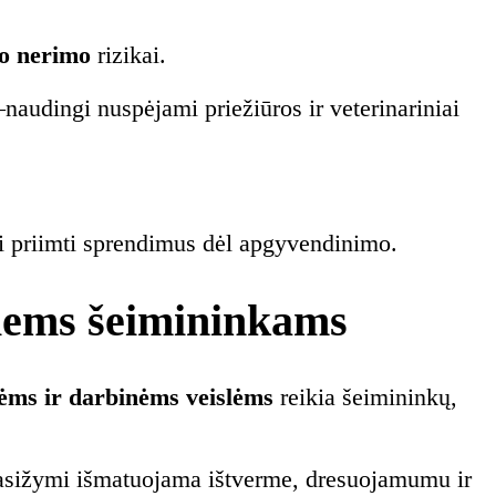
mo nerimo
rizikai.
dingi nuspėjami priežiūros ir veterinariniai
gai priimti sprendimus dėl apgyvendinimo.
yviems šeimininkams
ėms ir darbinėms veislėms
reikia šeimininkų,
 – pasižymi išmatuojama ištverme, dresuojamumu ir