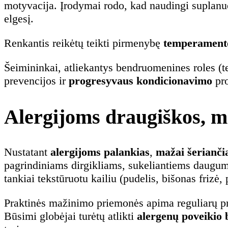
motyvacija. Įrodymai rodo, kad naudingi suplanu
elgesį.
Renkantis reikėtų teikti pirmenybę
temperamento
Šeimininkai, atliekantys bendruomenines roles (te
prevencijos ir
progresyvaus kondicionavimo
pro
Alergijoms draugiškos, maž
Nustatant
alergijoms palankias
,
mažai šerianči
pagrindiniams dirgikliams, sukeliantiems daugumą 
tankiai tekstūruotu kailiu (pudelis, bišonas frizė
Praktinės mažinimo priemonės apima reguliarų pro
Būsimi globėjai turėtų atlikti
alergenų poveikio