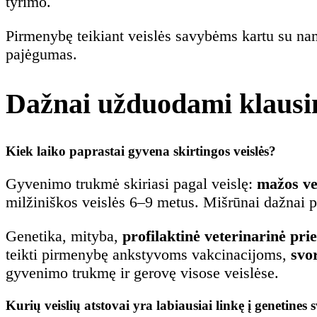
tyrimo.
Pirmenybę teikiant veislės savybėms kartu su na
pajėgumas.
Dažnai užduodami klausi
Kiek laiko paprastai gyvena skirtingos veislės?
Gyvenimo trukmė skiriasi pagal veislę:
mažos ve
milžiniškos veislės 6–9 metus. Mišrūnai dažnai p
Genetika, mityba,
profilaktinė veterinarinė pri
teikti pirmenybę ankstyvoms vakcinacijoms,
svo
gyvenimo trukmę ir gerovę visose veislėse.
Kurių veislių atstovai yra labiausiai linkę į genetines