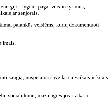
energijos lygiais pagal veislių tyrimus,
kais ar senjorais.
inkimai palankūs veislėms, kurių dokumentuoti
ojimais.
ti saugią, nuspėjamą sąveiką su vaikais ir kitais
iu sociabilumu, maža agresijos rizika ir