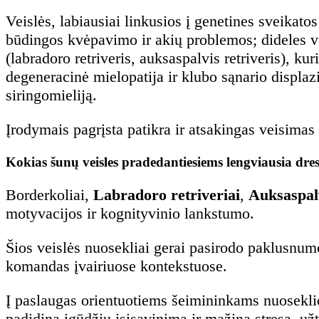
Veislės, labiausiai linkusios į genetines sveikat
būdingos kvėpavimo ir akių problemos; dideles vei
(labradoro retriveris, auksaspalvis retriveris), k
degeneracinė mielopatija ir klubo sąnario displazi
siringomieliją.
Įrodymais pagrįsta patikra ir atsakingas veisimas
Kokias šunų veisles pradedantiesiems lengviausia dre
Borderkoliai,
Labradoro retriveriai
,
Auksaspalv
motyvacijos ir kognityvinio lankstumo.
Šios veislės nuosekliai gerai pasirodo paklusnumo
komandas įvairiuose kontekstuose.
Į paslaugas orientuotiems šeimininkams nuosekli
padidina įgūdžių įsisavinimą ir mažina stresą, u