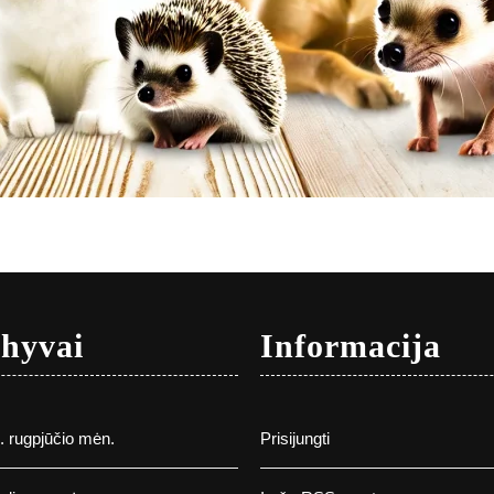
hyvai
Informacija
 rugpjūčio mėn.
Prisijungti