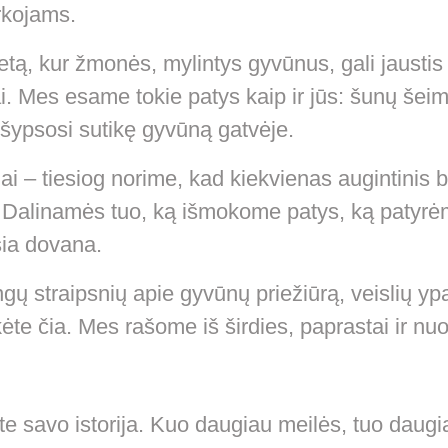
rkojams.
ietą, kur žmonės, mylintys gyvūnus, gali jausti
i. Mes esame tokie patys kaip ir jūs: šunų šeim
 šypsosi sutikę gyvūną gatvėje.
liai – tiesiog norime, kad kiekvienas augintinis 
. Dalinamės tuo, ką išmokome patys, ką patyrė
sia dovana.
ngų straipsnių apie gyvūnų priežiūrą, veislių ypa
ėte čia. Mes rašome iš širdies, paprastai ir nuo
kite savo istorija. Kuo daugiau meilės, tuo daug