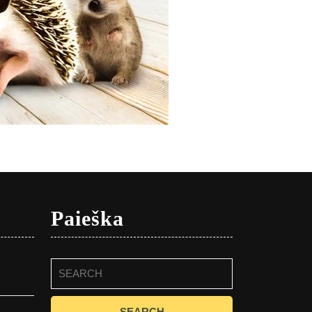
Paieška
Search
for: