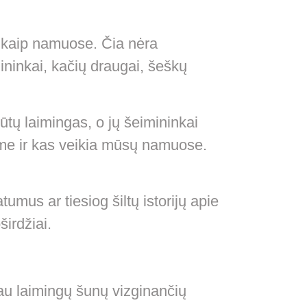
s kaip namuose. Čia nėra
ininkai, kačių draugai, šeškų
būtų laimingas, o jų šeimininkai
me ir kas veikia mūsų namuose.
tumus ar tiesiog šiltų istorijų apie
širdžiai.
iau laimingų šunų vizginančių