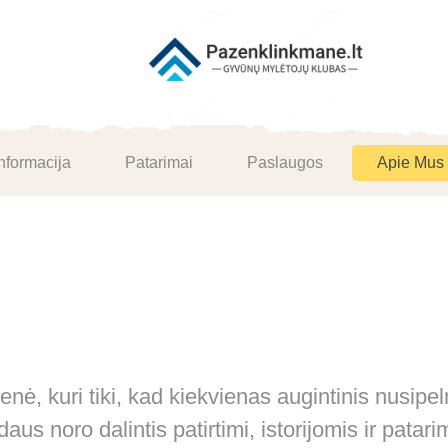
nformacija
Patarimai
Paslaugos
Apie Mus
 kuri tiki, kad kiekvienas augintinis nusipeln
aus noro dalintis patirtimi, istorijomis ir pat