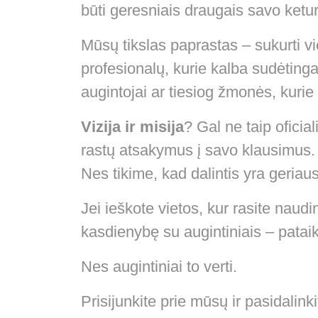
būti geresniais draugais savo ketu
Mūsų tikslas paprastas – sukurti v
profesionalų, kurie kalba sudėtinga
augintojai ar tiesiog žmonės, kurie
Vizija ir misija
? Gal ne taip oficia
rastų atsakymus į savo klausimus
Nes tikime, kad dalintis yra geriau
Jei ieškote vietos, kur rasite naudi
kasdienybę su augintiniais – pataik
Nes augintiniai to verti.
Prisijunkite prie mūsų ir pasidalin