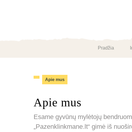
Skip
to
content
Skip
to
content
Pradžia
I
Apie mus
Apie mus
Esame gyvūnų mylėtojų bendruomenė,
„Pazenklinkmane.lt“ gimė iš nuošird