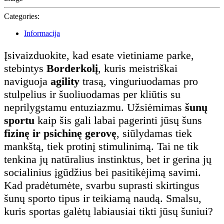
Categories:
Informacija
Įsivaizduokite, kad esate vietiniame parke,
stebintys
Borderkolį
, kuris meistriškai
naviguoja
agility
trasą, vinguriuodamas pro
stulpelius ir šuoliuodamas per kliūtis su
neprilygstamu entuziazmu. Užsiėmimas
šunų
sportu
kaip šis gali labai pagerinti jūsų šuns
fizinę ir psichinę gerovę
, siūlydamas tiek
mankštą, tiek protinį stimulinimą. Tai ne tik
tenkina jų natūralius instinktus, bet ir gerina jų
socialinius įgūdžius bei pasitikėjimą savimi.
Kad pradėtumėte, svarbu suprasti skirtingus
šunų sporto tipus ir teikiamą naudą. Smalsu,
kuris sportas galėtų labiausiai tikti jūsų šuniui?