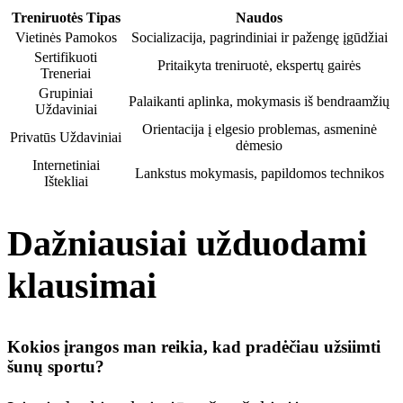
Treniruotės Tipas
Naudos
Vietinės Pamokos
Socializacija, pagrindiniai ir pažengę įgūdžiai
Sertifikuoti
Pritaikyta treniruotė, ekspertų gairės
Treneriai
Grupiniai
Palaikanti aplinka, mokymasis iš bendraamžių
Uždaviniai
Orientacija į elgesio problemas, asmeninė
Privatūs Uždaviniai
dėmesio
Internetiniai
Lankstus mokymasis, papildomos technikos
Ištekliai
Dažniausiai užduodami
klausimai
Kokios įrangos man reikia, kad pradėčiau užsiimti
šunų sportu?