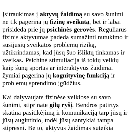
Įsitraukimas į
aktyvų žaidimą
su savo šunimi
ne tik pagerina jų
fizinę sveikatą
, bet ir labai
prisideda prie jų
psichinės gerovės
. Reguliarus
fizinis aktyvumas padeda sumažinti nutukimo ir
susijusių sveikatos problemų riziką,
užtikrindamas, kad jūsų šuo išliktų tinkamas ir
sveikas. Psichinė stimuliacija iš tokių veiklų
kaip šunų sportas ar interaktyvūs žaidimai
žymiai pagerina jų
kognityvinę funkciją
ir
problemų sprendimo įgūdžius.
Kai dalyvaujate fizinėse veiklose su savo
šunimi, stiprinate
gilų ryšį
. Bendros patirtys
skatina pasitikėjimą ir komunikaciją tarp jūsų ir
jūsų augintinio, todėl jūsų santykiai tampa
stipresni. Be to, aktyvus žaidimas suteikia