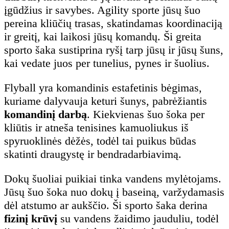
įgūdžius ir savybes. Agility sporte jūsų šuo
pereina kliūčių trasas, skatindamas koordinaciją
ir greitį, kai laikosi jūsų komandų. Ši greita
sporto šaka sustiprina ryšį tarp jūsų ir jūsų šuns,
kai vedate juos per tunelius, pynes ir šuolius.
Flyball yra komandinis estafetinis bėgimas,
kuriame dalyvauja keturi šunys, pabrėžiantis
komandinį darbą
. Kiekvienas šuo šoka per
kliūtis ir atneša tenisines kamuoliukus iš
spyruoklinės dėžės, todėl tai puikus būdas
skatinti draugystę ir bendradarbiavimą.
Dokų šuoliai puikiai tinka vandens mylėtojams.
Jūsų šuo šoka nuo dokų į baseiną, varžydamasis
dėl atstumo ar aukščio. Ši sporto šaka derina
fizinį krūvį
su vandens žaidimo jauduliu, todėl