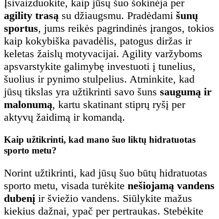
Įsivaizduokite, kaip jūsų šuo šokinėja per
agility trasą
su džiaugsmu. Pradėdami
šunų
sportus
, jums reikės pagrindinės įrangos, tokios
kaip kokybiška pavadėlis, patogus diržas ir
keletas žaislų motyvacijai. Agility varžyboms
apsvarstykite galimybę investuoti į tunelius,
šuolius ir pynimo stulpelius. Atminkite, kad
jūsų tikslas yra užtikrinti savo šuns
saugumą ir
malonumą
, kartu skatinant stiprų ryšį per
aktyvų žaidimą ir komandą.
Kaip užtikrinti, kad mano šuo liktų hidratuotas
sporto metu?
Norint užtikrinti, kad jūsų šuo būtų hidratuotas
sporto metu, visada turėkite
nešiojamą vandens
dubenį
ir šviežio vandens. Siūlykite mažus
kiekius dažnai, ypač per pertraukas. Stebėkite