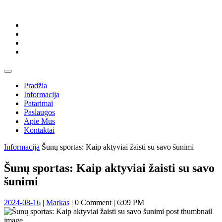
Skip
to
content
Skip
to
content
Open
Button
Pradžia
Informacija
Patarimai
Paslaugos
Apie Mus
Kontaktai
Close
Informacija
Šunų sportas: Kaip aktyviai žaisti su savo šunimi
Button
Šunų sportas: Kaip aktyviai žaisti su savo
šunimi
2024-
Markas
2024-08-16
|
Markas
|
0 Comment
|
6:09 PM
08-
16