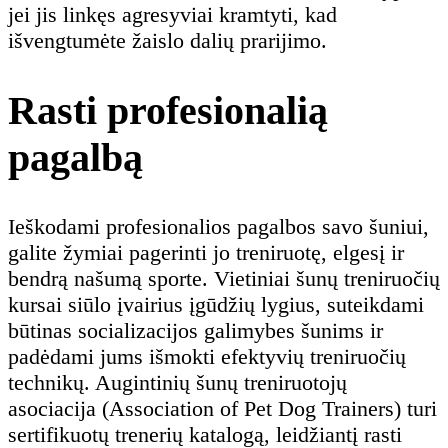
jei jis linkęs agresyviai kramtyti, kad
išvengtumėte žaislo dalių prarijimo.
Rasti profesionalią
pagalbą
Ieškodami profesionalios pagalbos savo šuniui,
galite žymiai pagerinti jo treniruotę, elgesį ir
bendrą našumą sporte. Vietiniai šunų treniruočių
kursai siūlo įvairius įgūdžių lygius, suteikdami
būtinas socializacijos galimybes šunims ir
padėdami jums išmokti efektyvių treniruočių
technikų. Augintinių šunų treniruotojų
asociacija (Association of Pet Dog Trainers) turi
sertifikuotų trenerių katalogą, leidžiantį rasti