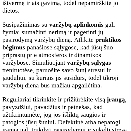
ištvermę ir atsigavimą, todėl nepamirškite jo
dietos.
Susipažinimas su
varžybų aplinkomis
gali
žymiai sumažinti nerimą ir pagerinti jų
pasirodymą varžybų dieną. Atlikite
praktikos
bėgimus
panašiose sąlygose, kad jūsų šuo
priprastų prie atmosferos ir dinamikos
varžybose. Simuliuojant
varžybų sąlygas
treniruotėse, paruošite savo šunį stresui ir
jauduliui, su kuriais jis susidurs, todėl tikroji
varžybų diena bus mažiau apgailėtina.
Reguliariai tikrinkite ir prižiūrėkite visą
įrangą
,
pavyzdžiui, pavadžius ir petnešas, kad
užtikrintumėte, jog jos išliktų saugios ir
patogios jūsų šuniui. Defektinė arba nepatogi
įranga gali trukdyti pasirodymui ir sukelti stresą.