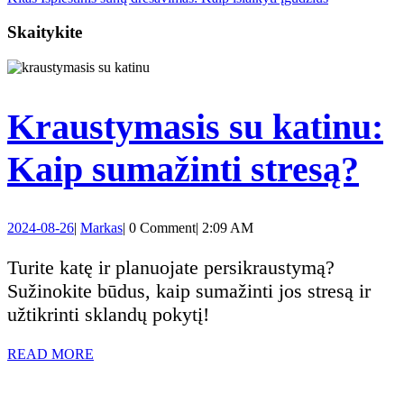
tarp
post:
Skaitykite
įrašų
Kraustymasis su katinu:
Kr
Kaip sumažinti stresą?
su
2024-
Markas
2024-08-26
|
Markas
|
0 Comment
|
2:09 AM
ka
08-
26
Turite katę ir planuojate persikraustymą?
Ka
Sužinokite būdus, kaip sumažinti jos stresą ir
užtikrinti sklandų pokytį!
su
READ
READ MORE
st
MORE