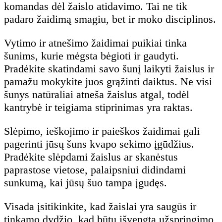
komandas dėl žaislo atidavimo. Tai ne tik
padaro žaidimą smagiu, bet ir moko disciplinos.
Vytimo ir atnešimo žaidimai puikiai tinka
šunims, kurie mėgsta bėgioti ir gaudyti.
Pradėkite skatindami savo šunį laikyti žaislus ir
pamažu mokykite juos grąžinti daiktus. Ne visi
šunys natūraliai atneša žaislus atgal, todėl
kantrybė ir teigiama stiprinimas yra raktas.
Slėpimo, ieškojimo ir paieškos žaidimai gali
pagerinti jūsų šuns kvapo sekimo įgūdžius.
Pradėkite slėpdami žaislus ar skanėstus
paprastose vietose, palaipsniui didindami
sunkumą, kai jūsų šuo tampa įgudęs.
Visada įsitikinkite, kad žaislai yra saugūs ir
tinkamo dydžio, kad būtų išvengta užspringimo