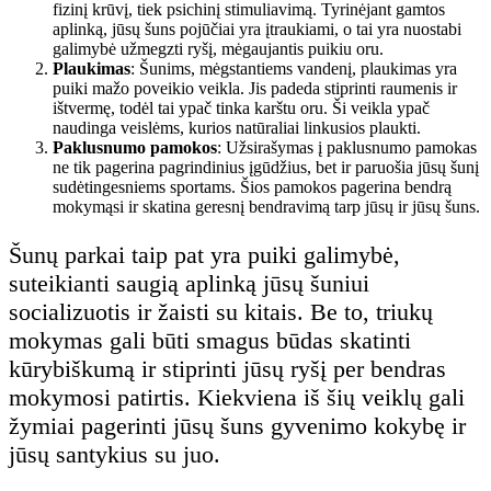
fizinį krūvį, tiek psichinį stimuliavimą. Tyrinėjant gamtos
aplinką, jūsų šuns pojūčiai yra įtraukiami, o tai yra nuostabi
galimybė užmegzti ryšį, mėgaujantis puikiu oru.
Plaukimas
: Šunims, mėgstantiems vandenį, plaukimas yra
puiki mažo poveikio veikla. Jis padeda stiprinti raumenis ir
ištvermę, todėl tai ypač tinka karštu oru. Ši veikla ypač
naudinga veislėms, kurios natūraliai linkusios plaukti.
Paklusnumo pamokos
: Užsirašymas į paklusnumo pamokas
ne tik pagerina pagrindinius įgūdžius, bet ir paruošia jūsų šunį
sudėtingesniems sportams. Šios pamokos pagerina bendrą
mokymąsi ir skatina geresnį bendravimą tarp jūsų ir jūsų šuns.
Šunų parkai taip pat yra puiki galimybė,
suteikianti saugią aplinką jūsų šuniui
socializuotis ir žaisti su kitais. Be to, triukų
mokymas gali būti smagus būdas skatinti
kūrybiškumą ir stiprinti jūsų ryšį per bendras
mokymosi patirtis. Kiekviena iš šių veiklų gali
žymiai pagerinti jūsų šuns gyvenimo kokybę ir
jūsų santykius su juo.