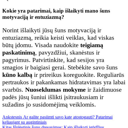
Kokie yra patarimai, kaip išlaikyti mano šuns
motyvaciją ir entuziazmą?
Norint išlaikyti jūsų šuns motyvaciją ir
entuziazmą, reikia keisti veiklas, kad viskas
būtų įdomu. Visada naudokite
teigiamą
paskatinimą
, pavyzdžiui, skanėstus ir
pagyrimus. Patvirtinkite, kad sesijos yra
smagios ir baigiasi gerai. Stebėkite savo šuns
kūno kalbą
ir prireikus koreguokite. Reguliarūs
pertraukos ir pakankamas hidratavimas yra labai
svarbūs.
Nuoseklumas mokyme
ir žaidimuose
padės jūsų šuniui išlikti įsitraukusiam ir
sužadins jo susidomėjimą veiklomis.
Previous
Navigacija
Ankstesnis
Ar galite pasiimti savo katę atostogauti? Patarimai
post:
keliaujant su augintiniais
Next
Kitas
Išplėstinis šunų dresavimas: Kaip išlaikyti įgūdžius