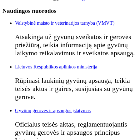
Naudingos nuorodos
Valstybinė maisto ir veterinarijos tarnyba (VMVT)
Atsakinga už gyvūnų sveikatos ir gerovės
priežiūrą, teikia informaciją apie gyvūnų
laikymo reikalavimus ir sveikatos apsaugą.
Lietuvos Respublikos aplinkos ministerija
Rūpinasi laukinių gyvūnų apsauga, teikia
teisės aktus ir gaires, susijusias su gyvūnų
gerove.
Gyvūnų gerovės ir apsaugos įstatymas
Oficialus teisės aktas, reglamentuojantis
gyvūnų gerovės ir apsaugos principus