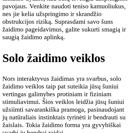
pavojaus. Venkite naudoti teniso kamuoliukus,
nes jie kelia užspringimo ir skrandžio
obstrukcijos riziką. Suprasdami savo šuns
žaidimo pageidavimus, galite sukurti smagią ir
saugią žaidimo aplinką.
Solo žaidimo veiklos
Nors interaktyvus žaidimas yra svarbus, solo
žaidimo veiklos taip pat suteikia jūsų šuniui
vertingas galimybes protiniam ir fiziniam
stimuliavimui. Šios veiklos leidžia jūsų šuniui
užsiimti savarankiška pramoga, pasinaudojant
jų natūraliais instinktais tyrinėti ir bendrauti su
žaislais. Tokia žaidimo forma yra gyvybiškai
svarbi jų bendrai raidai.