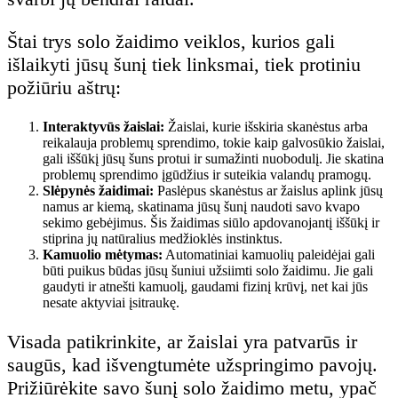
Štai trys solo žaidimo veiklos, kurios gali
išlaikyti jūsų šunį tiek linksmai, tiek protiniu
požiūriu aštrų:
Interaktyvūs žaislai:
Žaislai, kurie išskiria skanėstus arba
reikalauja problemų sprendimo, tokie kaip galvosūkio žaislai,
gali iššūkį jūsų šuns protui ir sumažinti nuobodulį. Jie skatina
problemų sprendimo įgūdžius ir suteikia valandų pramogų.
Slėpynės žaidimai:
Paslėpus skanėstus ar žaislus aplink jūsų
namus ar kiemą, skatinama jūsų šunį naudoti savo kvapo
sekimo gebėjimus. Šis žaidimas siūlo apdovanojantį iššūkį ir
stiprina jų natūralius medžioklės instinktus.
Kamuolio mėtymas:
Automatiniai kamuolių paleidėjai gali
būti puikus būdas jūsų šuniui užsiimti solo žaidimu. Jie gali
gaudyti ir atnešti kamuolį, gaudami fizinį krūvį, net kai jūs
nesate aktyviai įsitraukę.
Visada patikrinkite, ar žaislai yra patvarūs ir
saugūs, kad išvengtumėte užspringimo pavojų.
Prižiūrėkite savo šunį solo žaidimo metu, ypač