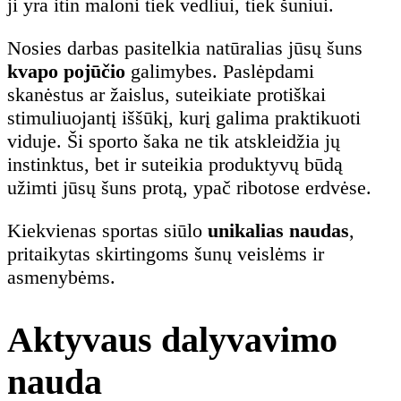
ji yra itin maloni tiek vedliui, tiek šuniui.
Nosies darbas pasitelkia natūralias jūsų šuns
kvapo pojūčio
galimybes. Paslėpdami
skanėstus ar žaislus, suteikiate protiškai
stimuliuojantį iššūkį, kurį galima praktikuoti
viduje. Ši sporto šaka ne tik atskleidžia jų
instinktus, bet ir suteikia produktyvų būdą
užimti jūsų šuns protą, ypač ribotose erdvėse.
Kiekvienas sportas siūlo
unikalias naudas
,
pritaikytas skirtingoms šunų veislėms ir
asmenybėms.
Aktyvaus dalyvavimo
nauda