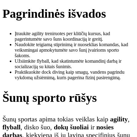
Pagrindinės išvados
Įtraukite agility treniruotes per kliūčių kursus, kad
pagerintumėte savo šuns koordinaciją ir greitį.
Naudokite teigiamą stiprinimą ir nuoseklias komandas, kad
veiksmingai apmokytumėte savo šunį įvairioms sporto
šakoms.
Užsiimkite flyball, kad skatintumėte komandinį darbą ir
socializaciją su kitais šunimis.
Praktikuokite dock diving kaip smagų, vandens pagrindu
vykdomą užsiėmimą, kuris pagerina fizinį pasirengimą.
Šunų sporto rūšys
Šunų sportas apima tokias veiklas kaip
agility
,
flyball
, disko šuo,
dokų šuoliai
ir
nosies
darbas
, kiekviena iš jų lavina specifinius šunų