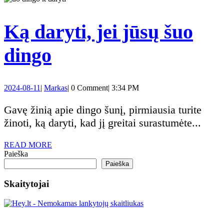
būsimas
augintinio
Ką daryti, jei jūsų šuo
šeimininkas
Ką
dingo
daryti,
2024-
Markas
2024-08-11
|
Markas
|
0 Comment
|
3:34 PM
jei
08-
11
Gavę žinią apie dingo šunį, pirmiausia turite
jūsų
žinoti, ką daryti, kad jį greitai surastumėte...
šuo
READ
READ MORE
MORE
Paieška
Paieška
dingo
Skaitytojai