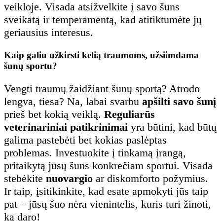
veikloje. Visada atsižvelkite į savo šuns
sveikatą ir temperamentą, kad atitiktumėte jų
geriausius interesus.
Kaip galiu užkirsti kelią traumoms, užsiimdama
šunų sportu?
Vengti traumų žaidžiant šunų sportą? Atrodo
lengva, tiesa? Na, labai svarbu
apšilti savo šunį
prieš bet kokią veiklą.
Reguliarūs
veterinariniai patikrinimai
yra būtini, kad būtų
galima pastebėti bet kokias paslėptas
problemas. Investuokite į tinkamą įrangą,
pritaikytą jūsų šuns konkrečiam sportui. Visada
stebėkite
nuovargio
ar diskomforto požymius.
Ir taip, įsitikinkite, kad esate apmokyti jūs taip
pat – jūsų šuo nėra vienintelis, kuris turi žinoti,
ką daro!