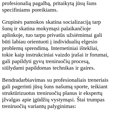
profesionalią pagalbą, pritaikytą jūsų šuns
specifiniams poreikiams.
Grupinės pamokos skatina socializaciją tarp
šunų ir skatina mokymąsi palaikančioje
aplinkoje, tuo tarpu privatūs užsiėmimai gali
būti labiau orientuoti į individualių elgesio
problemų sprendimą. Internetiniai ištekliai,
tokie kaip instrukciniai vaizdo įrašai ir forumai,
gali papildyti gyvų treniruočių procesą,
siūlydami papildomas technikas ir gaires.
Bendradarbiavimas su profesionaliais treneriais
gali pagerinti jūsų šuns našumą sporte, teikiant
struktūrizuotus treniruočių planus ir ekspertų
įžvalgas apie įgūdžių vystymąsi. Štai trumpas
treniruočių variantų palyginimas: