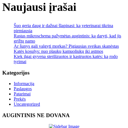
Naujausi įrašai
Šuo geria daug ir dažnai šlapinasi: ką veterinarai tikrina
pirmiausia
Rastas mikroschema pažymėtas augintinis: ką daryti, kad jis
grįžtų namo
Ar šunys gali valgyti morkas? Pigiausias sveikas skanėstas
Katės kosulys: nuo plaukų kamuoliukų iki astmos
Kiek ilgai gyvena sterilizuotos ir kastruotos katės: ką rodo
tyrimai
Kategorijos
Informacija
Paslaugos
Patarimai
Prekės
Uncategorized
AUGINTINIS NE DOVANA