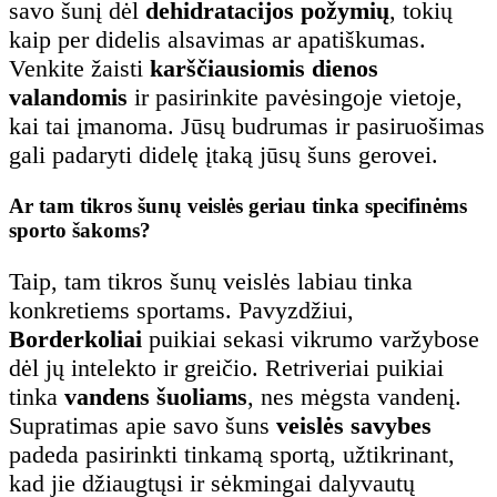
savo šunį dėl
dehidratacijos požymių
, tokių
kaip per didelis alsavimas ar apatiškumas.
Venkite žaisti
karščiausiomis dienos
valandomis
ir pasirinkite pavėsingoje vietoje,
kai tai įmanoma. Jūsų budrumas ir pasiruošimas
gali padaryti didelę įtaką jūsų šuns gerovei.
Ar tam tikros šunų veislės geriau tinka specifinėms
sporto šakoms?
Taip, tam tikros šunų veislės labiau tinka
konkretiems sportams. Pavyzdžiui,
Borderkoliai
puikiai sekasi vikrumo varžybose
dėl jų intelekto ir greičio. Retriveriai puikiai
tinka
vandens šuoliams
, nes mėgsta vandenį.
Supratimas apie savo šuns
veislės savybes
padeda pasirinkti tinkamą sportą, užtikrinant,
kad jie džiaugtųsi ir sėkmingai dalyvautų