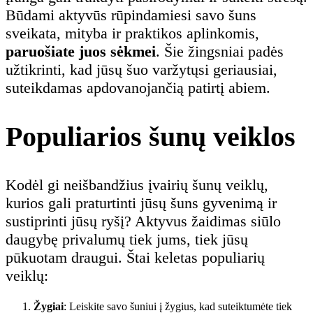
Būdami aktyvūs rūpindamiesi savo šuns
sveikata, mityba ir praktikos aplinkomis,
paruošiate juos sėkmei
. Šie žingsniai padės
užtikrinti, kad jūsų šuo varžytųsi geriausiai,
suteikdamas apdovanojančią patirtį abiem.
Populiarios šunų veiklos
Kodėl gi neišbandžius įvairių šunų veiklų,
kurios gali praturtinti jūsų šuns gyvenimą ir
sustiprinti jūsų ryšį? Aktyvus žaidimas siūlo
daugybę privalumų tiek jums, tiek jūsų
pūkuotam draugui. Štai keletas populiarių
veiklų:
Žygiai
: Leiskite savo šuniui į žygius, kad suteiktumėte tiek