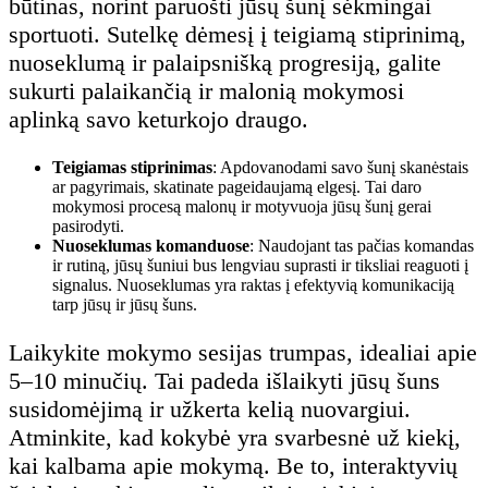
būtinas, norint paruošti jūsų šunį sėkmingai
sportuoti. Sutelkę dėmesį į teigiamą stiprinimą,
nuoseklumą ir palaipsnišką progresiją, galite
sukurti palaikančią ir malonią mokymosi
aplinką savo keturkojo draugo.
Teigiamas stiprinimas
: Apdovanodami savo šunį skanėstais
ar pagyrimais, skatinate pageidaujamą elgesį. Tai daro
mokymosi procesą malonų ir motyvuoja jūsų šunį gerai
pasirodyti.
Nuoseklumas komanduose
: Naudojant tas pačias komandas
ir rutiną, jūsų šuniui bus lengviau suprasti ir tiksliai reaguoti į
signalus. Nuoseklumas yra raktas į efektyvią komunikaciją
tarp jūsų ir jūsų šuns.
Laikykite mokymo sesijas trumpas, idealiai apie
5–10 minučių. Tai padeda išlaikyti jūsų šuns
susidomėjimą ir užkerta kelią nuovargiui.
Atminkite, kad kokybė yra svarbesnė už kiekį,
kai kalbama apie mokymą. Be to, interaktyvių