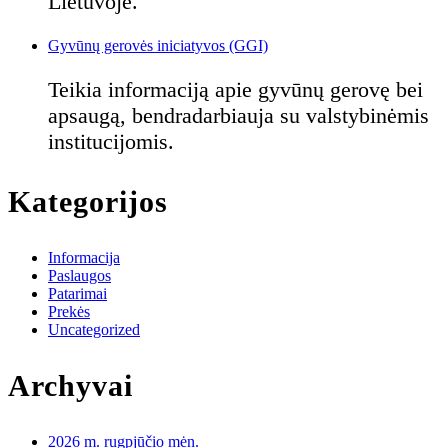
Lietuvoje.
Gyvūnų gerovės iniciatyvos (GGI)
Teikia informaciją apie gyvūnų gerovę bei
apsaugą, bendradarbiauja su valstybinėmis
institucijomis.
Kategorijos
Informacija
Paslaugos
Patarimai
Prekės
Uncategorized
Archyvai
2026 m. rugpjūčio mėn.