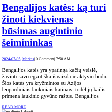
Bengalijos katės: ką turi
žinoti kiekvienas
būsimas augintinio
Bengalijos
šeimininkas
katės:
2024-
Markas
2024-07-05
|
Markas
|
0 Comment
|
7:50 AM
ką
07-
05
Bengalijos katės yra ypatinga kačių veislė,
turi
žavinti savo egzotiška išvaizda ir aktyviu būdu.
Šios katės yra kryžmintos su Azijos
žinoti
leopardiniais laukiniais katinais, todėl jų kailis
primena laukinio gyvūno raštus. Bengalijos
kiekvienas
READ
READ MORE
MORE