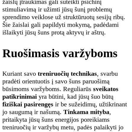
žaislų įtraukimas gali suteikti psichinį
stimuliavimą ir užimti jūsų šunį problemų
sprendimo veiklose už struktūruotų sesijų ribų.
Šie žaislai gali papildyti mokymą, padėdami
išlaikyti jūsų šuns protą aktyvų ir aštrų.
Ruošimasis varžyboms
Kuriant savo
treniruočių technikas
, svarbu
pradėti orientuotis į savo šuns paruošimą
būsimoms varžyboms. Reguliarūs
sveikatos
patikrinimai
yra būtini, kad jūsų šuo būtų
fiziškai pasirengęs
ir be sužeidimų, užtikrinant
jo saugumą ir našumą.
Tinkama mityba
,
pritaikyta jūsų šuns energijos poreikiams
treniruočių ir varžybų metu, padės palaikyti jo