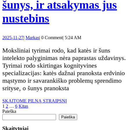
blogu
šunys, ir atsakymas jus
elgesiu
Moksliškai
nustebins
įrodyta:
2025-
Markas
2025-11-27
|
Markas
|
0 Comment
|
5:24 AM
kas
11-
27
Moksliniai tyrimai rodo, kad katės ir šuns
protingesni
intelekto palyginimas nėra paprastas uždavinys.
Tyrimai rodo skirtingas kognityvines
–
specializacijas: katės dažnai pranoksta erdvinio
mąstymo ir savarankiško problemų sprendimo
katės
srityse, o šunys pranoksta
ar
SKAITOME
SKAITOME PILNĄ STRAIPSNĮ
PILNĄ
Įrašų
1
2
…
6
Kitas
šunys,
STRAIPSNĮ
Paieška
Paieška
puslapiavimas
ir
Skaitytojai