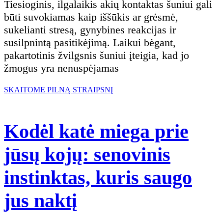
Tiesioginis, ilgalaikis akių kontaktas šuniui gali
šuniui
būti suvokiamas kaip iššūkis ar grėsmė,
sukelianti stresą, gynybines reakcijas ir
į
susilpnintą pasitikėjimą. Laikui bėgant,
pakartotinis žvilgsnis šuniui įteigia, kad jo
akis:
žmogus yra nenuspėjamas
klaida,
SKAITOME
SKAITOME PILNĄ STRAIPSNĮ
PILNĄ
dėl
STRAIPSNĮ
Kodėl katė miega prie
kurios
jūsų kojų: senovinis
galite
instinktas, kuris saugo
prarasti
Kodėl
jus naktį
savo