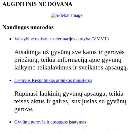
AUGINTINIS NE DOVANA
Naudingos nuorodos
Valstybinė maisto ir veterinarijos tarnyba (VMVT)
Atsakinga už gyvūnų sveikatos ir gerovės
priežiūrą, teikia informaciją apie gyvūnų
laikymo reikalavimus ir sveikatos apsaugą.
Lietuvos Respublikos aplinkos ministerija
Rūpinasi laukinių gyvūnų apsauga, teikia
teisės aktus ir gaires, susijusias su gyvūnų
gerove.
Gyvūnų gerovės ir apsaugos įstatymas