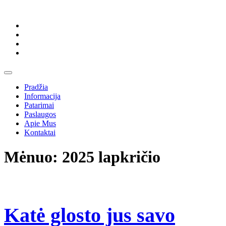
Skip
to
content
Skip
to
content
Open
Button
Pradžia
Informacija
Patarimai
Paslaugos
Apie Mus
Kontaktai
Close
Mėnuo:
2025 lapkričio
Button
Katė glosto jus savo