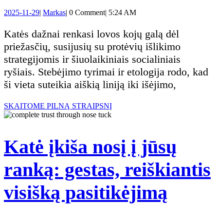
katė
augintinio
2025-
Markas
2025-11-29
|
Markas
|
0 Comment
|
5:24 AM
miega
11-
pasitikėjimą
29
Katės dažnai renkasi lovos kojų galą dėl
prie
priežasčių, susijusių su protėvių išlikimo
strategijomis ir šiuolaikiniais socialiniais
jūsų
ryšiais. Stebėjimo tyrimai ir etologija rodo, kad
ši vieta suteikia aiškią liniją iki išėjimo,
kojų:
SKAITOME
SKAITOME PILNĄ STRAIPSNĮ
senovinis
PILNĄ
STRAIPSNĮ
instinktas,
Katė įkiša nosį į jūsų
kuris
ranką: gestas, reiškiantis
saugo
Katė
visišką pasitikėjimą
jus
įkiša