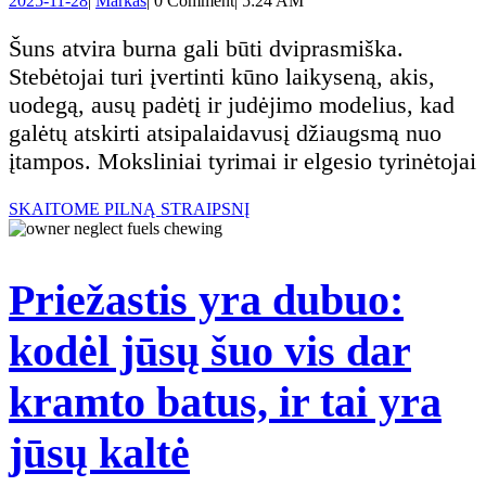
2025-11-28
|
Markas
|
0 Comment
|
5:24 AM
kaip
11-
28
Šuns atvira burna gali būti dviprasmiška.
atskirt
Stebėtojai turi įvertinti kūno laikyseną, akis,
uodegą, ausų padėtį ir judėjimo modelius, kad
laimės
galėtų atskirti atsipalaidavusį džiaugsmą nuo
įtampos. Moksliniai tyrimai ir elgesio tyrinėtojai
išraiš
SKAITOME
SKAITOME PILNĄ STRAIPSNĮ
nuo
PILNĄ
STRAIPSNĮ
streso
Priežastis yra dubuo:
požym
kodėl jūsų šuo vis dar
kramto batus, ir tai yra
Priežastis
jūsų kaltė