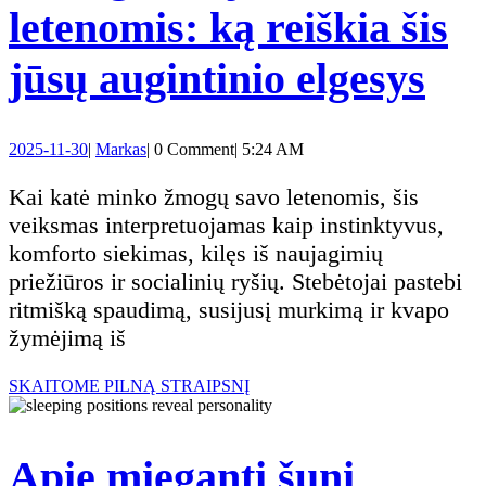
letenomis: ką reiškia šis
Ka
jūsų augintinio elgesys
glo
2025-
Markas
2025-11-30
|
Markas
|
0 Comment
|
5:24 AM
jus
11-
30
Kai katė minko žmogų savo letenomis, šis
sav
veiksmas interpretuojamas kaip instinktyvus,
komforto siekimas, kilęs iš naujagimių
let
priežiūros ir socialinių ryšių. Stebėtojai pastebi
ritmišką spaudimą, susijusį murkimą ir kvapo
ką
žymėjimą iš
rei
SKAITOME
SKAITOME PILNĄ STRAIPSNĮ
PILNĄ
šis
STRAIPSNĮ
Apie miegantį šunį
jūs