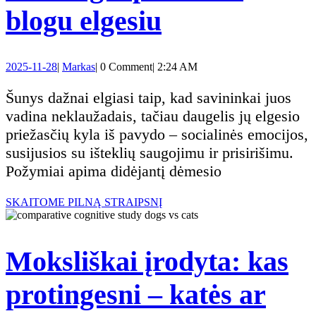
Jūsų
blogu elgesiu
tai
šuo
yra
2025-
Markas
2025-11-28
|
Markas
|
0 Comment
|
2:24 AM
yra
11-
jūsų
28
Šunys dažnai elgiasi taip, kad savininkai juos
pavydus:
vadina neklaužadais, tačiau daugelis jų elgesio
kaltė
priežasčių kyla iš pavydo – socialinės emocijos,
5
susijusios su išteklių saugojimu ir prisirišimu.
Požymiai apima didėjantį dėmesio
požymiai,
SKAITOME
SKAITOME PILNĄ STRAIPSNĮ
kuriuos
PILNĄ
STRAIPSNĮ
klaidingai
Moksliškai įrodyta: kas
palaikote
protingesni – katės ar