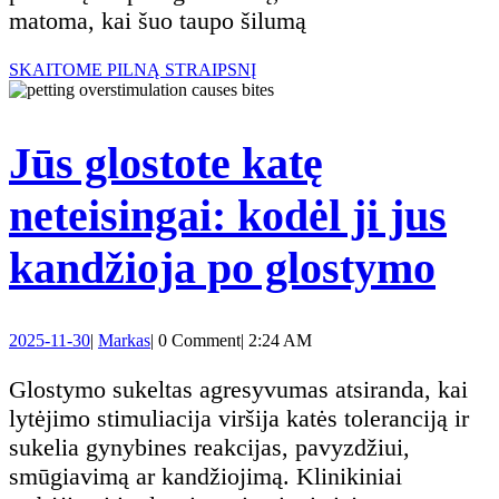
pasakyti
matoma, kai šuo taupo šilumą
pagal
SKAITOME
SKAITOME PILNĄ STRAIPSNĮ
PILNĄ
jo
STRAIPSNĮ
Jūs glostote katę
miegoji
neteisingai: kodėl ji jus
padėtį:
Jūs
kandžioja po glostymo
ką
glo
reiškia
2025-
Markas
2025-11-30
|
Markas
|
0 Comment
|
2:24 AM
kat
11-
susirang
30
Glostymo sukeltas agresyvumas atsiranda, kai
net
lytėjimo stimuliacija viršija katės toleranciją ir
kamuoly
sukelia gynybines reakcijas, pavyzdžiui,
kod
ir
smūgiavimą ar kandžiojimą. Klinikiniai