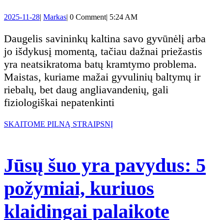
yra
2025-
Markas
2025-11-28
|
Markas
|
0 Comment
|
5:24 AM
dubuo:
11-
28
Daugelis savininkų kaltina savo gyvūnėlį arba
kodėl
jo išdykusį momentą, tačiau dažnai priežastis
yra neatsikratoma batų kramtymo problema.
jūsų
Maistas, kuriame mažai gyvulinių baltymų ir
riebalų, bet daug angliavandenių, gali
šuo
fiziologiškai nepatenkinti
vis
SKAITOME
SKAITOME PILNĄ STRAIPSNĮ
PILNĄ
dar
STRAIPSNĮ
Jūsų šuo yra pavydus: 5
kramto
požymiai, kuriuos
batus,
klaidingai palaikote
ir