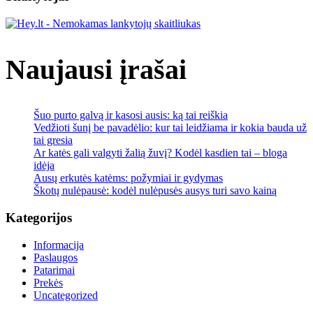
atsakymas
jus
Naujausi įrašai
nustebins
Šuo purto galvą ir kasosi ausis: ką tai reiškia
Vedžioti šunį be pavadėlio: kur tai leidžiama ir kokia bauda už
tai gresia
Ar katės gali valgyti žalią žuvį? Kodėl kasdien tai – bloga
idėja
Ausų erkutės katėms: požymiai ir gydymas
Škotų nulėpausė: kodėl nulėpusės ausys turi savo kainą
Kategorijos
Informacija
Paslaugos
Patarimai
Prekės
Uncategorized