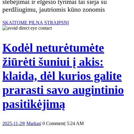
stebėjimai ir elgesio tyrimai tai sieja su
ji
pakeltos
perdžiugimu, jautriomis kūno zonomis
jus
letenos?
SKAITOME
SKAITOME PILNĄ STRAIPSNĮ
PILNĄ
kan
STRAIPSNĮ
Kodėl neturėtumėte
po
žiūrėti šuniui į akis:
glo
klaida, dėl kurios galite
prarasti savo augintinio
Kodėl
pasitikėjimą
neturėtumėte
2025-
Markas
2025-11-29
|
Markas
|
0 Comment
|
5:24 AM
žiūrėti
11-
29