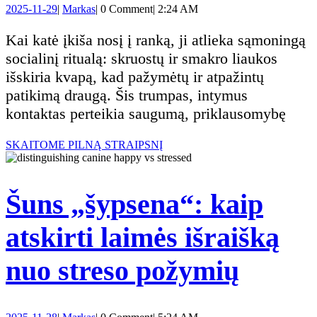
2025-
Markas
2025-11-29
|
Markas
|
0 Comment
|
2:24 AM
naktį
nosį
11-
29
Kai katė įkiša nosį į ranką, ji atlieka sąmoningą
į
socialinį ritualą: skruostų ir smakro liaukos
išskiria kvapą, kad pažymėtų ir atpažintų
jūsų
patikimą draugą. Šis trumpas, intymus
kontaktas perteikia saugumą, priklausomybę
ranką
SKAITOME
SKAITOME PILNĄ STRAIPSNĮ
gestas
PILNĄ
STRAIPSNĮ
reiški
Šuns „šypsena“: kaip
visišk
atskirti laimės išraišką
pasiti
Šuns
nuo streso požymių
„šyps
2025-
Markas