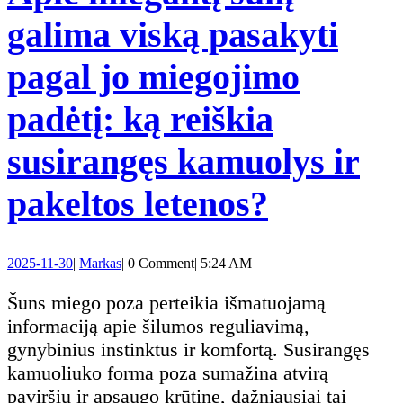
galima viską pasakyti
aug
pagal jo miegojimo
elg
padėtį: ką reiškia
susirangęs kamuolys ir
Apie
pakeltos letenos?
miegantį
2025-
Markas
2025-11-30
|
Markas
|
0 Comment
|
5:24 AM
šunį
11-
30
Šuns miego poza perteikia išmatuojamą
galima
informaciją apie šilumos reguliavimą,
gynybinius instinktus ir komfortą. Susirangęs
viską
kamuoliuko forma poza sumažina atvirą
paviršių ir apsaugo krūtinę, dažniausiai tai