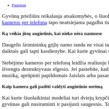
Patarimai
Gyvūnų priežiūra reikalauja atsakomybės, o šiuol
kameros per telefoną
tapo neatsiejama pagalba tie
Ką veikia jūsų augintinis, kai nieko nėra namuose
Daugelis šeimininkų grįžę namo randa ne visai tai, 
daiktais gali tapti kasdienybe. Kai kurie gyvūnai t
Stebėjimo kameros per telefoną leidžia realiuoju l
išvengta destruktyvaus elgesio. Jei pastebite, kad 
muziką, aprūpinti papildomais žaislais arba pasa
Kaip kamera gali padėti valdyti augintinio nerimą
Kai kurie šiuolaikiniai modeliai turi dviejų krypči
gyvūnas gali nusiraminti ir pasijusti saugesnis. T