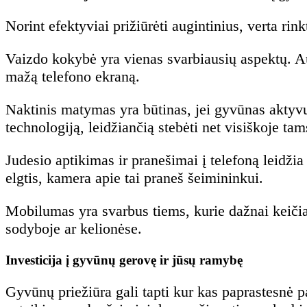
Norint efektyviai prižiūrėti augintinius, verta r
Vaizdo kokybė yra vienas svarbiausių aspektų. Auk
mažą telefono ekraną.
Naktinis matymas yra būtinas, jei gyvūnas aktyv
technologiją, leidžiančią stebėti net visiškoje tam
Judesio aptikimas ir pranešimai į telefoną leidžia
elgtis, kamera apie tai praneš šeimininkui.
Mobilumas yra svarbus tiems, kurie dažnai keičia 
sodyboje ar kelionėse.
Investicija į gyvūnų gerovę ir jūsų ramybę
Gyvūnų priežiūra gali tapti kur kas paprastesnė p