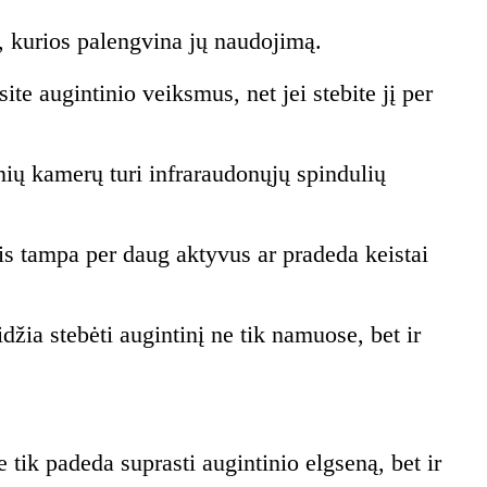
s, kurios palengvina jų naudojimą.
e augintinio veiksmus, net jei stebite jį per
ių kamerų turi infraraudonųjų spindulių
inis tampa per daug aktyvus ar pradeda keistai
žia stebėti augintinį ne tik namuose, bet ir
 tik padeda suprasti augintinio elgseną, bet ir