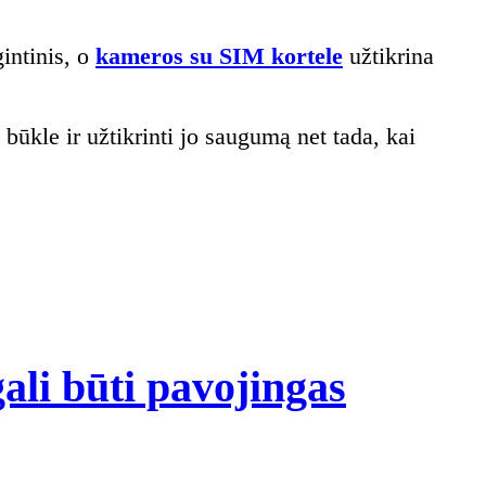
gintinis, o
kameros su SIM kortele
užtikrina
e būkle ir užtikrinti jo saugumą net tada, kai
gali būti pavojingas