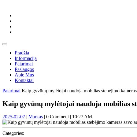
Skip
to
content
Skip
to
content
Open
Button
Pradžia
Informacija
Patarimai
Paslaugos
Apie Mus
Kontaktai
Close
Patarimai
Kaip gyvūnų mylėtojai naudoja mobilias stebėjimo kameras s
Button
Kaip gyvūnų mylėtojai naudoja mobilias st
2025-
Markas
2025-02-07
|
Markas
|
0 Comment
|
10:27 AM
02-
07
Categories: