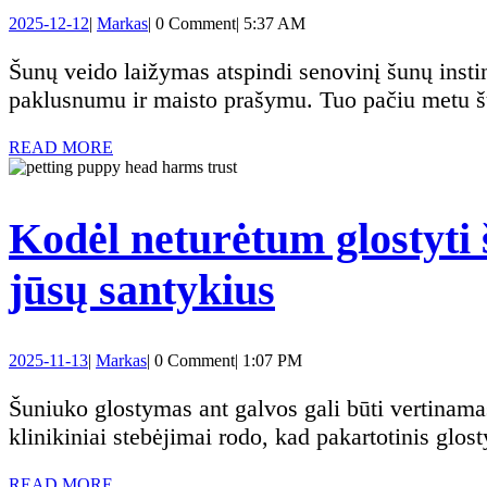
šunys
2025-
Markas
2025-12-12
|
Markas
|
0 Comment
|
5:37 AM
laižo
12-
12
Šunų veido laižymas atspindi senovinį šunų instinktą, susijusį su jauniklių viliojimu ir socialine komunikacija. Tyrimai šį elgesį sieja su prisirišimu,
veidą:
paklusnumu ir maisto prašymu. Tuo pačiu metu š
senovinis
READ
READ MORE
MORE
instinktas,
Kodėl neturėtum glostyti 
kuris
Kodėl
jūsų santykius
gali
neturėtum
būti
2025-
Markas
2025-11-13
|
Markas
|
0 Comment
|
1:07 PM
glostyti
11-
pavojingas
13
Šuniuko glostymas ant galvos gali būti vertinamas kaip dominuojantis gestas, kurį daugelis jaunų šunų interpretuoja kaip grėsmę. Tyrimai ir
šuniuko
klinikiniai stebėjimai rodo, kad pakartotinis glos
sveikatai
READ
READ MORE