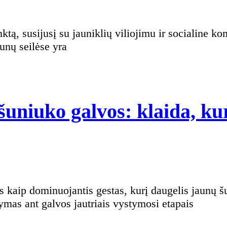
unų seilėse yra
šuniuko galvos: klaida, kur
tymas ant galvos jautriais vystymosi etapais