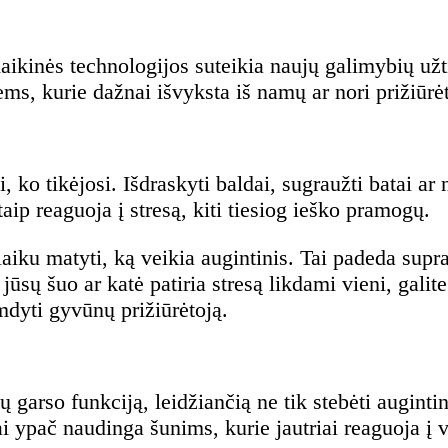
aikinės technologijos suteikia naujų galimybių užt
ms, kurie dažnai išvyksta iš namų ar nori prižiūr
ko tikėjosi. Išdraskyti baldai, sugraužti batai ar n
aip reaguoja į stresą, kiti tiesiog ieško pramogų.
aiku matyti, ką veikia augintinis. Tai padeda supra
jūsų šuo ar katė patiria stresą likdami vieni, galit
mdyti gyvūnų prižiūrėtoją.
ų garso funkciją, leidžiančią ne tik stebėti augintin
ai ypač naudinga šunims, kurie jautriai reaguoja į 