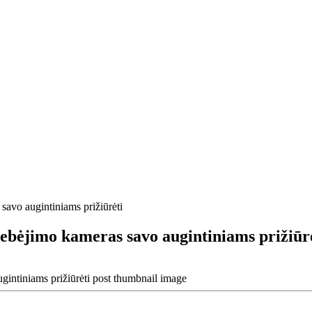
avo augintiniams prižiūrėti
ebėjimo kameras savo augintiniams prižiūr