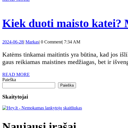
galvos:
MORE
klaida,
Kiek duoti maisto katei? 
kuri
gali
2024-
Markas
2024-06-28
|
Markas
|
0 Comment
|
7:34 AM
06-
amžinai
28
Katėms tinkamai maitintis yra būtina, kad jos išliktų sveikos ir energingos. Tinkamai suderintas kačių maistas padeda ne tik užtikrinti, kad jūsų katė
gaus reikiamas maistines medžiagas, bet ir išveng
sugadinti
READ
READ MORE
jūsų
MORE
Paieška
Paieška
santykius
Skaitytojai
Naujausi įrašai