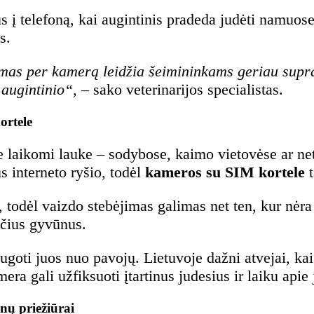
 į telefoną, kai augintinis pradeda judėti namuose.
s.
mas per kamerą leidžia šeimininkams geriau suprast
 augintinio“,
– sako veterinarijos specialistas.
ortele
e laikomi lauke – sodybose, kaimo vietovėse ar net
s interneto ryšio, todėl
kameros su SIM kortele
t
, todėl vaizdo stebėjimas galimas net ten, kur nėra 
ančius gyvūnus.
ugoti juos nuo pavojų. Lietuvoje dažni atvejai, kai
ra gali užfiksuoti įtartinus judesius ir laiku apie
nų priežiūrai