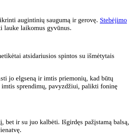
ikrinti augintinių saugumą ir gerovę.
Stebėjimo
ėti lauke laikomus gyvūnus.
etikėtai atsidariusios spintos su išmėtytais
sti jo elgseną ir imtis priemonių, kad būtų
e imtis sprendimų, pavyzdžiui, palikti foninę
į, bet ir su juo kalbėti. Išgirdęs pažįstamą balsą,
vienatvę.