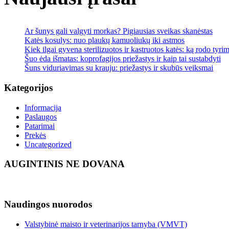
Ar šunys gali valgyti morkas? Pigiausias sveikas skanėstas
Katės kosulys: nuo plaukų kamuoliukų iki astmos
Kiek ilgai gyvena sterilizuotos ir kastruotos katės: ką rodo tyrim
Šuo ėda išmatas: koprofagijos priežastys ir kaip tai sustabdyti
Šuns viduriavimas su krauju: priežastys ir skubūs veiksmai
Kategorijos
Informacija
Paslaugos
Patarimai
Prekės
Uncategorized
AUGINTINIS NE DOVANA
Naudingos nuorodos
Valstybinė maisto ir veterinarijos tarnyba (VMVT)