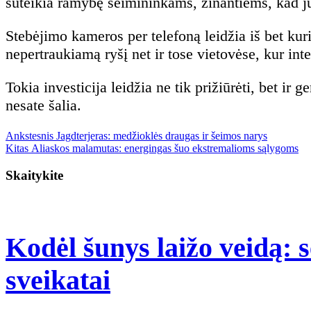
suteikia ramybę šeimininkams, žinantiems, kad jų
Stebėjimo kameros per telefoną leidžia iš bet kuri
nepertraukiamą ryšį net ir tose vietovėse, kur inte
Tokia investicija leidžia ne tik prižiūrėti, bet ir 
nesate šalia.
Previous
Navigacija
Ankstesnis
Jagdterjeras: medžioklės draugas ir šeimos narys
Next
post:
Kitas
Aliaskos malamutas: energingas šuo ekstremalioms sąlygoms
post:
tarp
Skaitykite
įrašų
Kodėl šunys laižo veidą: s
Kodėl
sveikatai