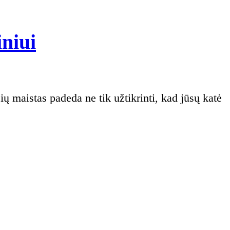
Kiek
iniui
duoti
maisto
katei?
Mitybos
gairės
jūsų
augintiniui