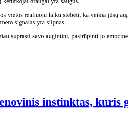
 keturkojai draugai yra saugūs.
os vietos realiuoju laiku stebėti, ką veikia jūsų au
rneto signalas yra silpnas.
geriau suprasti savo augintinį, pasirūpinti jo emocin
enovinis instinktas, kuris 