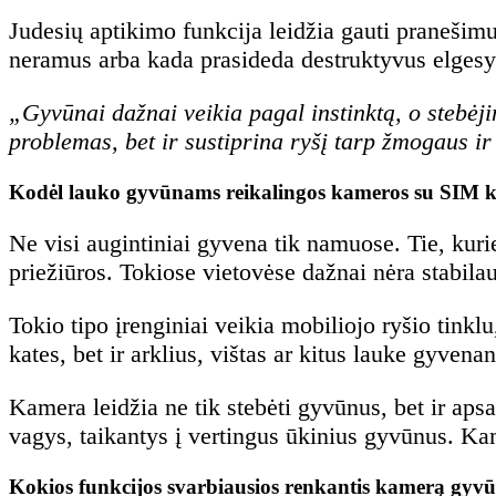
Judesių aptikimo funkcija leidžia gauti pranešimus
neramus arba kada prasideda destruktyvus elgesy
„Gyvūnai dažnai veikia pagal instinktą, o stebėji
problemas, bet ir sustiprina ryšį tarp žmogaus ir
Kodėl lauko gyvūnams reikalingos kameros su SIM k
Ne visi augintiniai gyvena tik namuose. Tie, kuri
priežiūros. Tokiose vietovėse dažnai nėra stabilau
Tokio tipo įrenginiai veikia mobiliojo ryšio tinklu
kates, bet ir arklius, vištas ar kitus lauke gyven
Kamera leidžia ne tik stebėti gyvūnus, bet ir apsa
vagys, taikantys į vertingus ūkinius gyvūnus. Kame
Kokios funkcijos svarbiausios renkantis kamerą gyvū