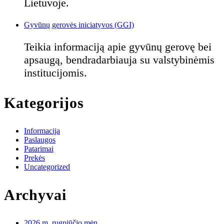
Lietuvoje.
Gyvūnų gerovės iniciatyvos (GGI)
Teikia informaciją apie gyvūnų gerovę bei
apsaugą, bendradarbiauja su valstybinėmis
institucijomis.
Kategorijos
Informacija
Paslaugos
Patarimai
Prekės
Uncategorized
Archyvai
2026 m. rugpjūčio mėn.