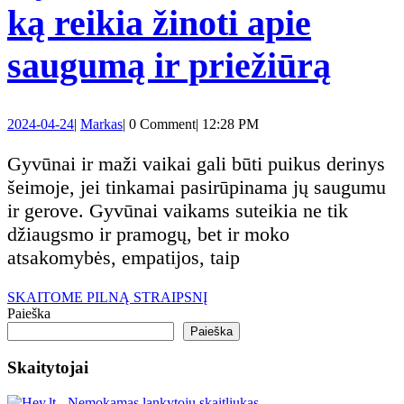
ką reikia žinoti apie
Gyv
saugumą ir priežiūrą
ir
2024-
Markas
2024-04-24
|
Markas
|
0 Comment
|
12:28 PM
maži
04-
24
Gyvūnai ir maži vaikai gali būti puikus derinys
vaik
šeimoje, jei tinkamai pasirūpinama jų saugumu
ir gerove. Gyvūnai vaikams suteikia ne tik
ką
džiaugsmo ir pramogų, bet ir moko
atsakomybės, empatijos, taip
reik
SKAITOME
SKAITOME PILNĄ STRAIPSNĮ
žinot
PILNĄ
Paieška
STRAIPSNĮ
Paieška
apie
Skaitytojai
sau