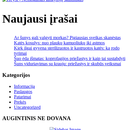
ir
Naujausi įrašai
prie
Ar šunys gali valgyti morkas? Pigiausias sveikas skanėstas
Katės kosulys: nuo plaukų kamuoliukų iki astmos
Kiek ilgai gyvena sterilizuotos ir kastruotos katės: ką rodo
tyrimai
Šuo ėda išmatas: koprofagijos priežastys ir kaip tai sustabdyti
Šuns viduriavimas su krauju: priežastys ir skubūs veiksmai
Kategorijos
Informacija
Paslaugos
Patarimai
Prekės
Uncategorized
AUGINTINIS NE DOVANA