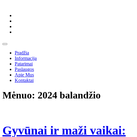
Skip
to
content
Skip
to
content
Open
Button
Pradžia
Informacija
Patarimai
Paslaugos
Apie Mus
Kontaktai
Close
Mėnuo:
2024 balandžio
Button
Gyvūnai ir maži vaikai: