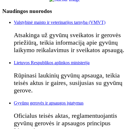
Naudingos nuorodos
Valstybinė maisto ir veterinarijos tarnyba (VMVT)
Atsakinga už gyvūnų sveikatos ir gerovės
priežiūrą, teikia informaciją apie gyvūnų
laikymo reikalavimus ir sveikatos apsaugą.
Lietuvos Respublikos aplinkos ministerija
Rūpinasi laukinių gyvūnų apsauga, teikia
teisės aktus ir gaires, susijusias su gyvūnų
gerove.
Gyvūnų gerovės ir apsaugos įstatymas
Oficialus teisės aktas, reglamentuojantis
gyvūnų gerovės ir apsaugos principus