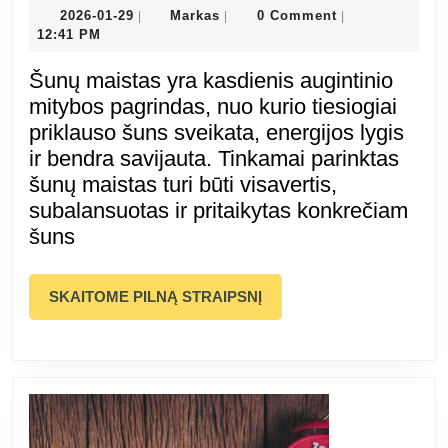
mai
2026-
Markas
2026-01-29
Markas
0 Comment
|
|
|
01-
12:41 PM
kas
29
Šunų maistas yra kasdienis augintinio
–
mitybos pagrindas, nuo kurio tiesiogiai
priklauso šuns sveikata, energijos lygis
sudė
ir bendra savijauta. Tinkamai parinktas
šunų maistas turi būti visavertis,
kok
subalansuotas ir pritaikytas konkrečiam
šuns
ir
daž
SKAITOME
SKAITOME PILNĄ STRAIPSNĮ
PILNĄ
kla
STRAIPSNĮ