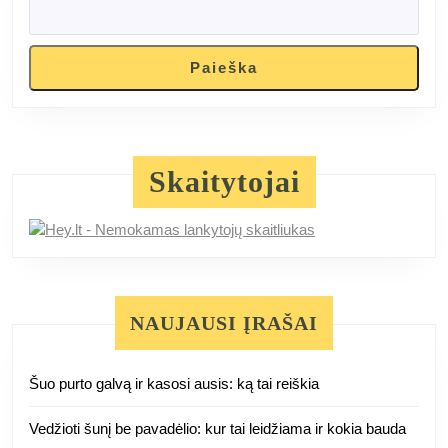
Paieška
Skaitytojai
NAUJAUSI ĮRAŠAI
Šuo purto galvą ir kasosi ausis: ką tai reiškia
Vedžioti šunį be pavadėlio: kur tai leidžiama ir kokia bauda