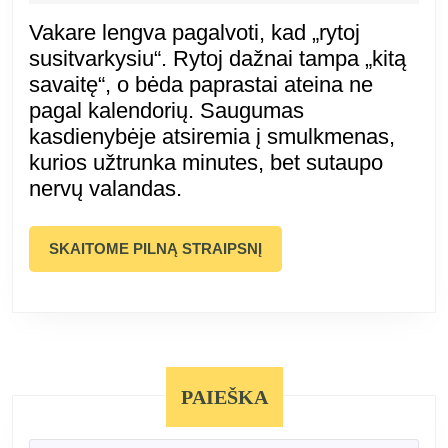
įpročiai,
14
Vakare lengva pagalvoti, kad „rytoj
kurie
susitvarkysiu“. Rytoj dažnai tampa „kitą
savaitę“, o bėda paprastai ateina ne
sutaupo
pagal kalendorių. Saugumas
kasdienybėje atsiremia į smulkmenas,
nervų
kurios užtrunka minutes, bet sutaupo
nervų valandas.
SKAITOME
SKAITOME PILNĄ STRAIPSNĮ
PILNĄ
STRAIPSNĮ
PAIEŠKA