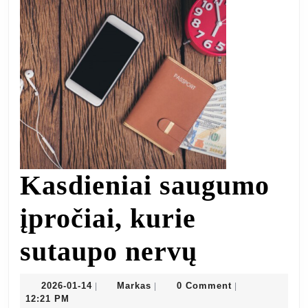
Kasdieniai saugumo
įpročiai, kurie
Kasdieni
sutaupo nervų
saugumo
2026-
Markas
2026-01-14
Markas
0 Comment
|
|
|
01-
12:21 PM