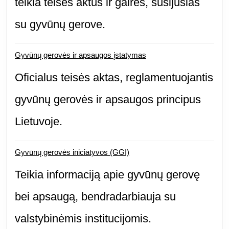
teikia teisės aktus ir gaires, susijusias
su gyvūnų gerove.
Gyvūnų gerovės ir apsaugos įstatymas
Oficialus teisės aktas, reglamentuojantis
gyvūnų gerovės ir apsaugos principus
Lietuvoje.
Gyvūnų gerovės iniciatyvos (GGI)
Teikia informaciją apie gyvūnų gerovę
bei apsaugą, bendradarbiauja su
valstybinėmis institucijomis.