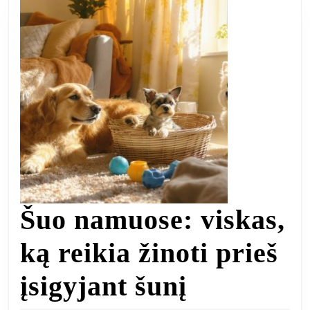
Šuo namuose: viskas,
ką reikia žinoti prieš
Šuo
įsigyjant šunį