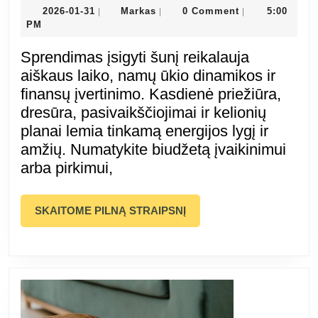
namuose:
2026-
Markas
2026-01-31
Markas
0 Comment
5:00
|
|
|
01-
PM
viskas,
31
Sprendimas įsigyti šunį reikalauja
ką
aiškaus laiko, namų ūkio dinamikos ir
finansų įvertinimo. Kasdienė priežiūra,
reikia
dresūra, pasivaikščiojimai ir kelionių
planai lemia tinkamą energijos lygį ir
žinoti
amžių. Numatykite biudžetą įvaikinimui
arba pirkimui,
prieš
įsigyjant
SKAITOME
SKAITOME PILNĄ STRAIPSNĮ
PILNĄ
šunį
STRAIPSNĮ