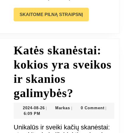
ir
gydyti?
SKAITOME
SKAITOME PILNĄ STRAIPSNĮ
PILNĄ
STRAIPSNĮ
Katės skanėstai:
kokios yra sveikos
ir skanios
Katės
galimybės?
skanėstai:
2024-
Markas
2024-08-26
Markas
0 Comment
|
|
|
08-
6:09 PM
kokios
26
Unikalūs ir sveiki kačių skanėstai: