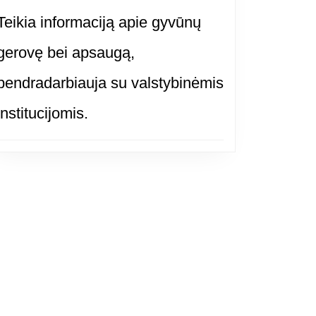
Teikia informaciją apie gyvūnų
gerovę bei apsaugą,
bendradarbiauja su valstybinėmis
institucijomis.