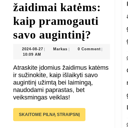
žaidimai katėms:
kaip pramogauti
Links
savo augintinį?
žaidim
2024-
Markas
2024-08-27
Markas
0 Comment
|
|
|
08-
10:09 AM
katėms
27
Atraskite įdomius žaidimus katėms
kaip
ir sužinokite, kaip išlaikyti savo
augintinį užimtą bei laimingą,
pramog
naudodami paprastas, bet
veiksmingas veiklas!
savo
auginti
SKAITOME
SKAITOME PILNĄ STRAIPSNĮ
PILNĄ
STRAIPSNĮ