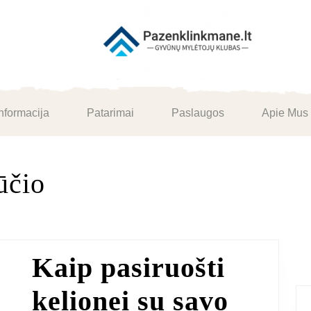
nformacija
Patarimai
Paslaugos
Apie Mus
ūčio
Kaip pasiruošti
kelionei su savo