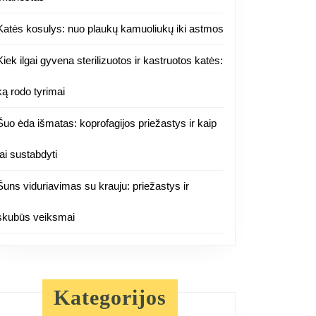
Katės kosulys: nuo plaukų kamuoliukų iki astmos
Kiek ilgai gyvena sterilizuotos ir kastruotos katės:
ką rodo tyrimai
Šuo ėda išmatas: koprofagijos priežastys ir kaip
tai sustabdyti
Šuns viduriavimas su krauju: priežastys ir
skubūs veiksmai
Kategorijos