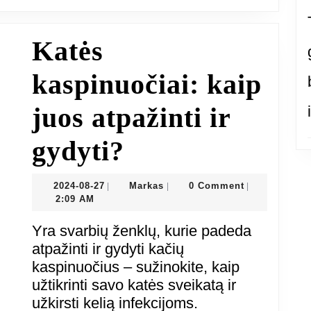
Katės
kaspinuočiai: kaip
juos atpažinti ir
Katės
gydyti?
kaspinuočiai:
2024-
Markas
2024-08-27
Markas
0 Comment
|
|
|
08-
2:09 AM
kaip
27
Yra svarbių ženklų, kurie padeda
juos
atpažinti ir gydyti kačių
kaspinuočius – sužinokite, kaip
atpažinti
užtikrinti savo katės sveikatą ir
užkirsti kelią infekcijoms.