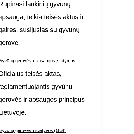
Rūpinasi laukinių gyvūnų
apsauga, teikia teisės aktus ir
gaires, susijusias su gyvūnų
mos
gerove.
ai
:
Gyvūnų gerovės ir apsaugos įstatymas
Oficialus teisės aktas,
reglamentuojantis gyvūnų
auti
gerovės ir apsaugos principus
Lietuvoje.
nį?
Gyvūnų gerovės iniciatyvos (GGI)