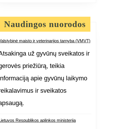
s
Naudingos nuorodos
umas:
Valstybinė maisto ir veterinarijos tarnyba (VMVT)
bu
Atsakinga už gyvūnų sveikatos ir
gerovės priežiūrą, teikia
i?
informaciją apie gyvūnų laikymo
reikalavimus ir sveikatos
apsaugą.
Lietuvos Respublikos aplinkos ministerija