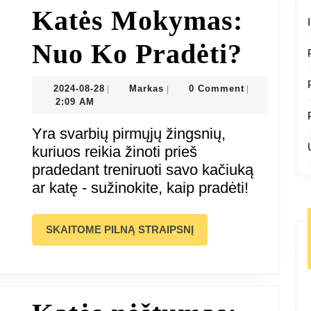
Katės Mokymas:
Katin
Nuo Ko Pradėti?
arba
2024-
Markas
2024-08-28
Markas
0 Comment
|
|
|
08-
2:09 AM
Katė
28
Yra svarbių pirmųjų žingsnių,
Moky
kuriuos reikia žinoti prieš
pradedant treniruoti savo kačiuką
Nuo
ar katę - sužinokite, kaip pradėti!
Ko
SKAITOME
SKAITOME PILNĄ STRAIPSNĮ
Pradė
PILNĄ
STRAIPSNĮ