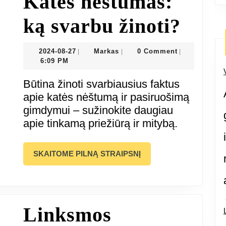
Katės nėštumas:
Katė
ką svarbu žinoti?
nėšt
2024-
Markas
2024-08-27
Markas
0 Comment
|
|
|
08-
6:09 PM
ką
27
Būtina žinoti svarbiausius faktus
svar
apie katės nėštumą ir pasiruošimą
gimdymui – sužinokite daugiau
žinot
apie tinkamą priežiūrą ir mitybą.
SKAITOME
SKAITOME PILNĄ STRAIPSNĮ
PILNĄ
STRAIPSNĮ
Linksmos