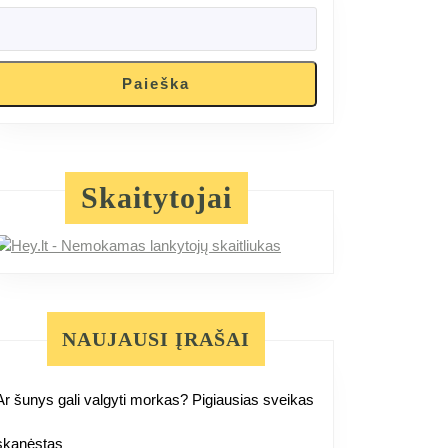
Paieška
Skaitytojai
NAUJAUSI ĮRAŠAI
Ar šunys gali valgyti morkas? Pigiausias sveikas
skanėstas