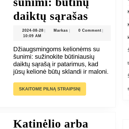
šunimi: būtinų
Kelionė
daiktų sąrašas
su
2024-
Markas
2024-08-28
Markas
0 Comment
|
|
|
08-
10:09 AM
savo
28
Džiaugsmingoms kelionėms su
šunimi:
šunimi: sužinokite būtiniausių
daiktų sąrašą ir patarimus, kad
būtinų
jūsų kelionė būtų sklandi ir maloni.
daiktų
SKAITOME
SKAITOME PILNĄ STRAIPSNĮ
sąrašas
PILNĄ
STRAIPSNĮ
Katinėlio arba