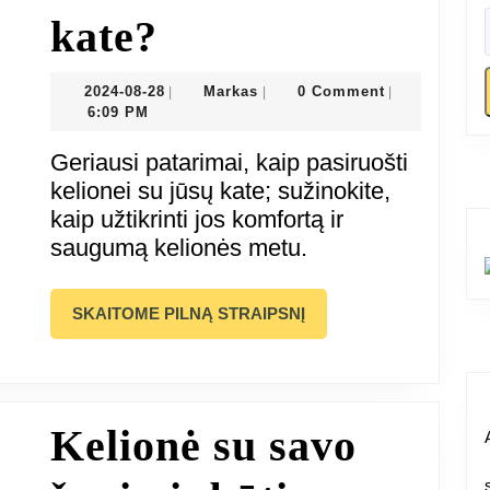
Kaip
kate?
pasiruošti
2024-
Markas
2024-08-28
Markas
0 Comment
|
|
|
08-
6:09 PM
kelionei
28
Geriausi patarimai, kaip pasiruošti
su
kelionei su jūsų kate; sužinokite,
kaip užtikrinti jos komfortą ir
savo
saugumą kelionės metu.
kate?
SKAITOME
SKAITOME PILNĄ STRAIPSNĮ
PILNĄ
STRAIPSNĮ
Kelionė su savo