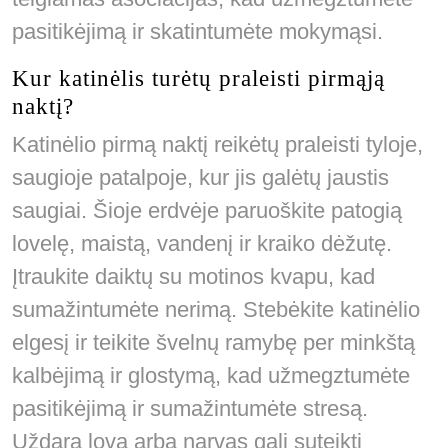
pasitikėjimą ir skatintumėte mokymąsi.
Kur katinėlis turėtų praleisti pirmąją
naktį?
Katinėlio pirmą naktį reikėtų praleisti tyloje,
saugioje patalpoje, kur jis galėtų jaustis
saugiai. Šioje erdvėje paruoškite patogią
lovelę, maistą, vandenį ir kraiko dėžutę.
Įtraukite daiktų su motinos kvapu, kad
sumažintumėte nerimą. Stebėkite katinėlio
elgesį ir teikite švelnų ramybę per minkštą
kalbėjimą ir glostymą, kad užmegztumėte
pasitikėjimą ir sumažintumėte stresą.
Uždara lova arba narvas gali suteikti