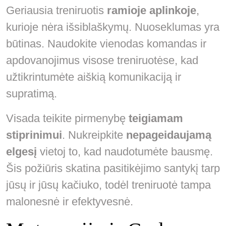
Geriausia treniruotis
ramioje aplinkoje
,
kurioje nėra išsiblaškymų. Nuoseklumas yra
būtinas. Naudokite vienodas komandas ir
apdovanojimus visose treniruotėse, kad
užtikrintumėte aiškią komunikaciją ir
supratimą.
Visada teikite pirmenybę
teigiamam
stiprinimui
. Nukreipkite
nepageidaujamą
elgesį
vietoj to, kad naudotumėte bausmę.
Šis požiūris skatina pasitikėjimo santykį tarp
jūsų ir jūsų kačiuko, todėl treniruotė tampa
malonesnė ir efektyvesnė.