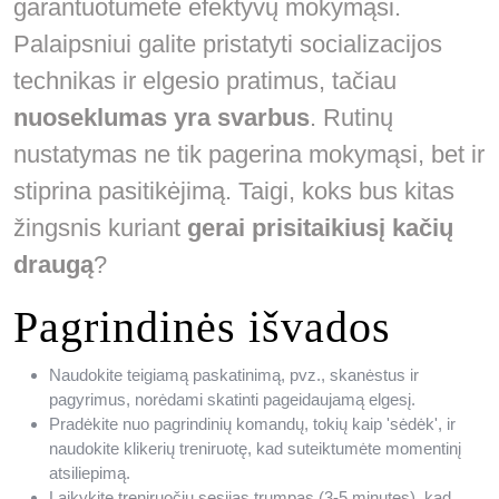
garantuotumėte efektyvų mokymąsi.
Palaipsniui galite pristatyti socializacijos
technikas ir elgesio pratimus, tačiau
nuoseklumas yra svarbus
. Rutinų
nustatymas ne tik pagerina mokymąsi, bet ir
stiprina pasitikėjimą. Taigi, koks bus kitas
žingsnis kuriant
gerai prisitaikiusį kačių
draugą
?
Pagrindinės išvados
Naudokite teigiamą paskatinimą, pvz., skanėstus ir
pagyrimus, norėdami skatinti pageidaujamą elgesį.
Pradėkite nuo pagrindinių komandų, tokių kaip 'sėdėk', ir
naudokite klikerių treniruotę, kad suteiktumėte momentinį
atsiliepimą.
Laikykite treniruočių sesijas trumpas (3-5 minutes), kad