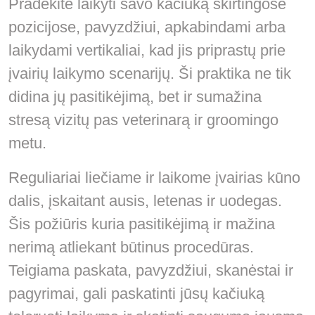
Pradėkite laikyti savo kačiuką skirtingose
pozicijose, pavyzdžiui, apkabindami arba
laikydami vertikaliai, kad jis priprastų prie
įvairių laikymo scenarijų. Ši praktika ne tik
didina jų pasitikėjimą, bet ir sumažina
stresą vizitų pas veterinarą ir groomingo
metu.
Reguliariai liečiame ir laikome įvairias kūno
dalis, įskaitant ausis, letenas ir uodegas.
Šis požiūris kuria pasitikėjimą ir mažina
nerimą atliekant būtinus procedūras.
Teigiama paskata, pavyzdžiui, skanėstai ir
pagyrimai, gali paskatinti jūsų kačiuką