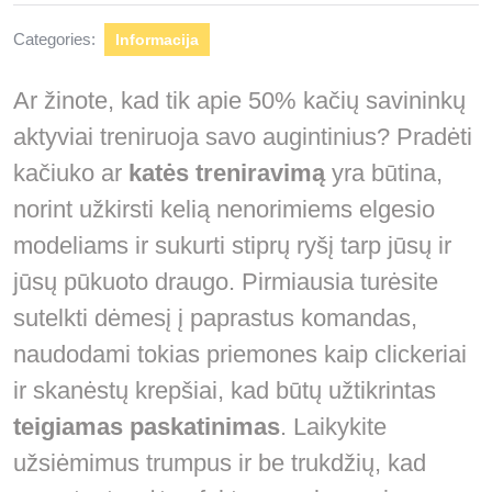
Categories:
Informacija
Ar žinote, kad tik apie 50% kačių savininkų
aktyviai treniruoja savo augintinius? Pradėti
kačiuko ar
katės treniravimą
yra būtina,
norint užkirsti kelią nenorimiems elgesio
modeliams ir sukurti stiprų ryšį tarp jūsų ir
jūsų pūkuoto draugo. Pirmiausia turėsite
sutelkti dėmesį į paprastus komandas,
naudodami tokias priemones kaip clickeriai
ir skanėstų krepšiai, kad būtų užtikrintas
teigiamas paskatinimas
. Laikykite
užsiėmimus trumpus ir be trukdžių, kad