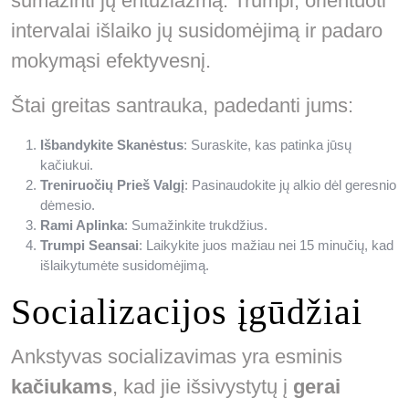
sumažinti jų entuziazmą. Trumpi, orientuoti
intervalai išlaiko jų susidomėjimą ir padaro
mokymąsi efektyvesnį.
Štai greitas santrauka, padedanti jums:
Išbandykite Skanėstus
: Suraskite, kas patinka jūsų
kačiukui.
Treniruočių Prieš Valgį
: Pasinaudokite jų alkio dėl geresnio
dėmesio.
Rami Aplinka
: Sumažinkite trukdžius.
Trumpi Seansai
: Laikykite juos mažiau nei 15 minučių, kad
išlaikytumėte susidomėjimą.
Socializacijos įgūdžiai
Ankstyvas socializavimas yra esminis
kačiukams
, kad jie išsivystytų į
gerai