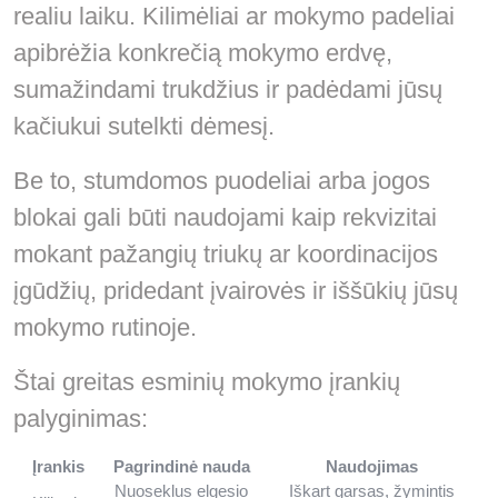
realiu laiku. Kilimėliai ar mokymo padeliai
apibrėžia konkrečią mokymo erdvę,
sumažindami trukdžius ir padėdami jūsų
kačiukui sutelkti dėmesį.
Be to, stumdomos puodeliai arba jogos
blokai gali būti naudojami kaip rekvizitai
mokant pažangių triukų ar koordinacijos
įgūdžių, pridedant įvairovės ir iššūkių jūsų
mokymo rutinoje.
Štai greitas esminių mokymo įrankių
palyginimas:
Įrankis
Pagrindinė nauda
Naudojimas
Nuoseklus elgesio
Iškart garsas, žymintis