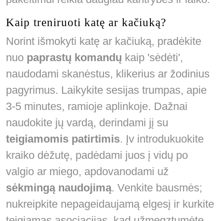
Kaip treniruoti katę ar kačiuką?
Norint išmokyti katę ar kačiuką, pradėkite
nuo
paprastų komandų
kaip 'sėdėti',
naudodami skanėstus, klikerius ar žodinius
pagyrimus. Laikykite sesijas trumpas, apie
3-5 minutes, ramioje aplinkoje. Dažnai
naudokite jų vardą, derindami jį su
teigiamomis patirtimis
. Įv introdukuokite
kraiko dėžutę, padėdami juos į vidų po
valgio ar miego, apdovanodami už
sėkmingą naudojimą
. Venkite bausmės;
nukreipkite nepageidaujamą elgesį ir kurkite
teigiamas asociacijas, kad užmegztumėte