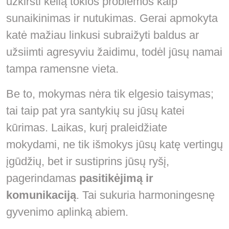
užkirsti kelią tokios problemos kaip
sunaikinimas ir nutukimas. Gerai apmokyta
katė mažiau linkusi subraižyti baldus ar
užsiimti agresyviu žaidimu, todėl jūsų namai
tampa ramensne vieta.
Be to, mokymas nėra tik elgesio taisymas;
tai taip pat yra santykių su jūsų katei
kūrimas. Laikas, kurį praleidžiate
mokydami, ne tik išmokys jūsų katę vertingų
įgūdžių, bet ir sustiprins jūsų ryšį,
pagerindamas
pasitikėjimą ir
komunikaciją
. Tai sukuria harmoningesnę
gyvenimo aplinką abiem.