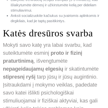
išlaikytumėte dėmesį ir užkirstumėte kelią per dideliam
stimuliavimui.
Anksti socializuokite kačiukus su įvairiomis aplinkomis ir
dirgikliais, kad jie taptų pasitikintys.
Katės dresūros svarba
Mokyti savo katę yra labai svarbu, kad
suteiktumėte esminį
proto ir fizinį
praturtinimą
, išvengtumėte
nepageidaujamų elgesių
ir skatintumėte
stipresnį ryšį
tarp jūsų ir jūsų augintinio.
Įsitraukdami į mokymo veiklas, padedate
savo katei išlikti psichologiškai
stimuliuojamai ir fiziškai aktyviai, kas gali