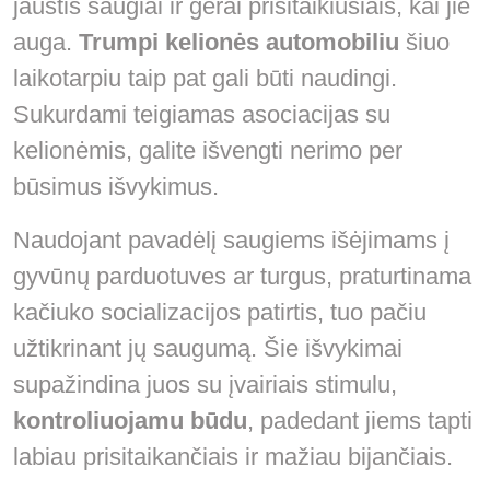
jaustis saugiai ir gerai prisitaikiusiais, kai jie
auga.
Trumpi kelionės automobiliu
šiuo
laikotarpiu taip pat gali būti naudingi.
Sukurdami teigiamas asociacijas su
kelionėmis, galite išvengti nerimo per
būsimus išvykimus.
Naudojant pavadėlį saugiems išėjimams į
gyvūnų parduotuves ar turgus, praturtinama
kačiuko socializacijos patirtis, tuo pačiu
užtikrinant jų saugumą. Šie išvykimai
supažindina juos su įvairiais stimulu,
kontroliuojamu būdu
, padedant jiems tapti
labiau prisitaikančiais ir mažiau bijančiais.