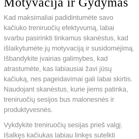
Motyvacija ir Gydymas
Kad maksimaliai padidintumėte savo
kačiuko treniruočių efektyvumą, labai
svarbu pasirinkti tinkamus skanėstus, kad
išlaikytumėte jų motyvaciją ir susidomėjimą.
Išbandykite įvairias galimybes, kad
atrastumėte, kas labiausiai žavi jūsų
kačiuką, nes pageidavimai gali labai skirtis.
Naudojant skanėstus, kurie jiems patinka,
treniruočių sesijos bus malonesnės ir
produktyvesnės.
Vykdykite treniruočių sesijas prieš valgį.
Išalkęs kačiukas labiau linkęs sutelkti