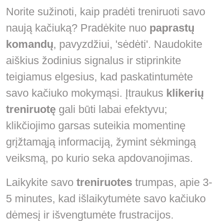
Norite sužinoti, kaip pradėti treniruoti savo
naują kačiuką? Pradėkite nuo
paprastų
komandų
, pavyzdžiui, 'sėdėti'. Naudokite
aiškius žodinius signalus ir stiprinkite
teigiamus elgesius, kad paskatintumėte
savo kačiuko mokymąsi. Įtraukus
klikerių
treniruotę
gali būti labai efektyvu;
klikčiojimo garsas suteikia momentinę
grįžtamąją informaciją, žymint sėkmingą
veiksmą, po kurio seka apdovanojimas.
Laikykite savo
treniruotes
trumpas, apie 3-
5 minutes, kad išlaikytumėte savo kačiuko
dėmesį ir išvengtumėte frustracijos.