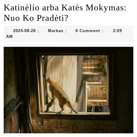
Katinėlio arba Katės Mokymas:
Nuo Ko Pradėti?
2024-
Markas
2024-08-28
Markas
0 Comment
2:09
|
|
|
08-
AM
28