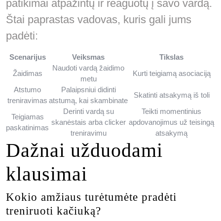
patikimai atpažintų ir reaguotų į savo vardą.
Štai paprastas vadovas, kuris gali jums
padėti:
Scenarijus
Veiksmas
Tikslas
Naudoti vardą žaidimo
Žaidimas
Kurti teigiamą asociaciją
metu
Atstumo
Palaipsniui didinti
Skatinti atsakymą iš toli
treniravimas
atstumą, kai skambinate
Derinti vardą su
Teikti momentinius
Teigiamas
skanėstais arba clicker
apdovanojimus už teisingą
paskatinimas
treniravimu
atsakymą
Dažnai užduodami
klausimai
Kokio amžiaus turėtumėte pradėti
treniruoti kačiuką?