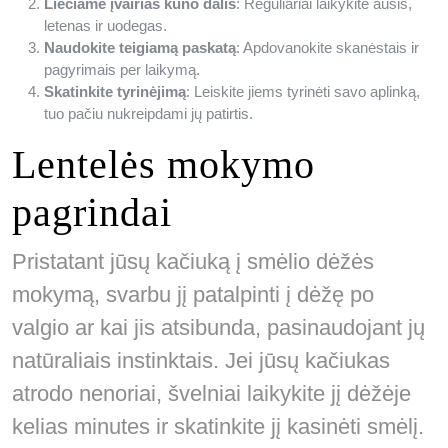
Liečiame įvairias kūno dalis
: Reguliariai laikykite ausis,
letenas ir uodegas.
Naudokite teigiamą paskatą
: Apdovanokite skanėstais ir
pagyrimais per laikymą.
Skatinkite tyrinėjimą
: Leiskite jiems tyrinėti savo aplinką,
tuo pačiu nukreipdami jų patirtis.
Lentelės mokymo
pagrindai
Pristatant jūsų kačiuką į smėlio dėžės
mokymą, svarbu jį patalpinti į dėžę po
valgio ar kai jis atsibunda, pasinaudojant jų
natūraliais instinktais. Jei jūsų kačiukas
atrodo nenoriai, švelniai laikykite jį dėžėje
kelias minutes ir skatinkite jį kasinėti smėlį.