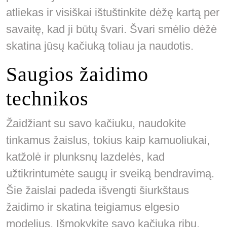
atliekas ir visiškai ištuštinkite dėžę kartą per
savaitę, kad ji būtų švari. Švari smėlio dėžė
skatina jūsų kačiuką toliau ja naudotis.
Saugios žaidimo
technikos
Žaidžiant su savo kačiuku, naudokite
tinkamus žaislus, tokius kaip kamuoliukai,
katžolė ir plunksnų lazdelės, kad
užtikrintumėte saugų ir sveiką bendravimą.
Šie žaislai padeda išvengti šiurkštaus
žaidimo ir skatina teigiamus elgesio
modelius. Išmokykite savo kačiuką ribų,