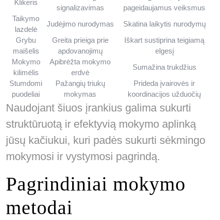
Klikeris
signalizavimas
pageidaujamus veiksmus
Taikymo
Judėjimo nurodymas
Skatina laikytis nurodymų
lazdelė
Grybu
Greita prieiga prie
Iškart sustiprina teigiamą
maišelis
apdovanojimų
elgesį
Mokymo
Apibrėžta mokymo
Sumažina trukdžius
kilimėlis
erdvė
Stumdomi
Pažangių triukų
Prideda įvairovės ir
puodeliai
mokymas
koordinacijos užduočių
Naudojant šiuos įrankius galima sukurti
struktūruotą ir efektyvią mokymo aplinką
jūsų kačiukui, kuri padės sukurti sėkmingo
mokymosi ir vystymosi pagrindą.
Pagrindiniai mokymo
metodai