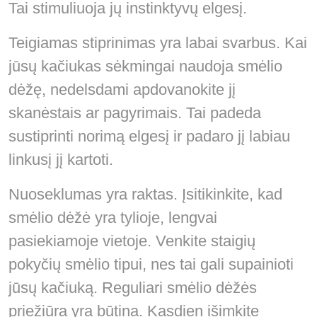
Tai stimuliuoja jų instinktyvų elgesį.
Teigiamas stiprinimas yra labai svarbus. Kai
jūsų kačiukas sėkmingai naudoja smėlio
dėžę, nedelsdami apdovanokite jį
skanėstais ar pagyrimais. Tai padeda
sustiprinti norimą elgesį ir padaro jį labiau
linkusį jį kartoti.
Nuoseklumas yra raktas. Įsitikinkite, kad
smėlio dėžė yra tylioje, lengvai
pasiekiamoje vietoje. Venkite staigių
pokyčių smėlio tipui, nes tai gali supainioti
jūsų kačiuką. Reguliari smėlio dėžės
priežiūra yra būtina. Kasdien išimkite