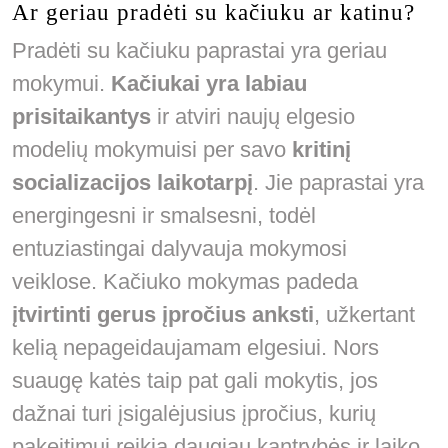
Ar geriau pradėti su kačiuku ar katinu?
Pradėti su kačiuku paprastai yra geriau
mokymui.
Kačiukai yra labiau
prisitaikantys
ir atviri naujų elgesio
modelių mokymuisi per savo
kritinį
socializacijos laikotarpį
. Jie paprastai yra
energingesni ir smalsesni, todėl
entuziastingai dalyvauja mokymosi
veiklose. Kačiuko mokymas padeda
įtvirtinti gerus įpročius anksti
, užkertant
kelią nepageidaujamam elgesiui. Nors
suaugę katės taip pat gali mokytis, jos
dažnai turi įsigalėjusius įpročius, kurių
pakeitimui reikia daugiau kantrybės ir laiko.