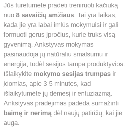
Jūs turėtumėte pradėti treniruoti kačiuką
nuo
8 savaičių amžiaus
. Tai yra laikas,
kada jie yra labai imlūs mokymuisi ir gali
formuoti gerus įpročius, kurie truks visą
gyvenimą. Ankstyvas mokymas
pasinaudoja jų natūraliu smalsumu ir
energija, todėl sesijos tampa produktyvios.
Išlaikykite
mokymo sesijas trumpas
ir
įdomias, apie 3-5 minutes, kad
išlaikytumėte jų dėmesį ir entuziazmą.
Ankstyvas pradėjimas padeda sumažinti
baimę ir nerimą
dėl naujų patirčių, kai jie
auga.