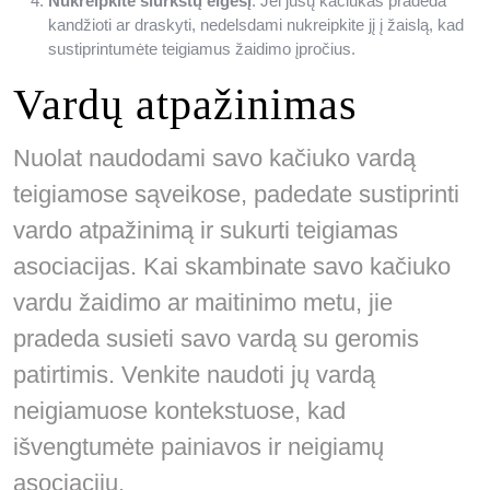
Nukreipkite šiurkštų elgesį
: Jei jūsų kačiukas pradeda
kandžioti ar draskyti, nedelsdami nukreipkite jį į žaislą, kad
sustiprintumėte teigiamus žaidimo įpročius.
Vardų atpažinimas
Nuolat naudodami savo kačiuko vardą
teigiamose sąveikose, padedate sustiprinti
vardo atpažinimą ir sukurti teigiamas
asociacijas. Kai skambinate savo kačiuko
vardu žaidimo ar maitinimo metu, jie
pradeda susieti savo vardą su geromis
patirtimis. Venkite naudoti jų vardą
neigiamuose kontekstuose, kad
išvengtumėte painiavos ir neigiamų
asociacijų.