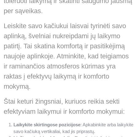
toleruoti laikymą ir skatinti saugumo jausmą
per sąveikas.
Leiskite savo kačiukui laisvai tyrinėti savo
aplinką, švelniai nukreipdami jų laikymo
patirtį. Tai skatina komfortą ir pasitikėjimą
naujoje aplinkoje. Atminkite, kad teigiamos
ir raminančios atmosferos kūrimas yra
raktas į efektyvų laikymą ir komforto
mokymą.
Štai keturi žingsniai, kuriuos reikia sekti
efektyviam laikymui ir komforto mokymui:
Laikykite skirtingose pozicijose
: Apkabinkite arba laikykite
savo kačiuką vertikaliai, kad jis priprastų.