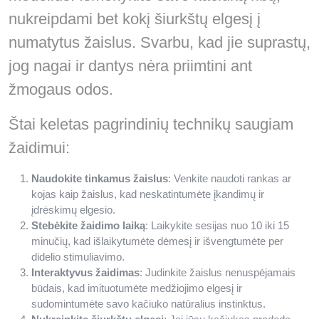
nukreipdami bet kokį šiurkštų elgesį į
numatytus žaislus. Svarbu, kad jie suprastų,
jog nagai ir dantys nėra priimtini ant
žmogaus odos.
Štai keletas pagrindinių technikų saugiam
žaidimui:
Naudokite tinkamus žaislus
: Venkite naudoti rankas ar
kojas kaip žaislus, kad neskatintumėte įkandimų ir
įdrėskimų elgesio.
Stebėkite žaidimo laiką
: Laikykite sesijas nuo 10 iki 15
minučių, kad išlaikytumėte dėmesį ir išvengtumėte per
didelio stimuliavimo.
Interaktyvus žaidimas
: Judinkite žaislus nenuspėjamais
būdais, kad imituotumėte medžiojimo elgesį ir
sudomintumėte savo kačiuko natūralius instinktus.