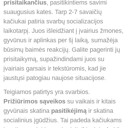
prisitaikančius
, pasitikintiems savimi
suaugusius kates. Tarp 2-7 savaičių
kačiukai patiria svarbų socializacijos
laikotarpį. Juos išleidžiant į įvairius žmones,
gyvūnus ir aplinkas per šį laiką, sumažėja
būsimų baimės reakcijų. Galite pagerinti jų
prisitaikymą, supažindindami juos su
įvairiais garsais ir tekstūromis, kad jie
jaustųsi patogiau naujose situacijose.
Teigiamos patirtys yra svarbios.
Prižiūrimos sąveikos
su vaikais ir kitais
gyvūnais skatina
pasitikėjimą
ir skatina
socialinius įgūdžius. Tai padeda kačiukams