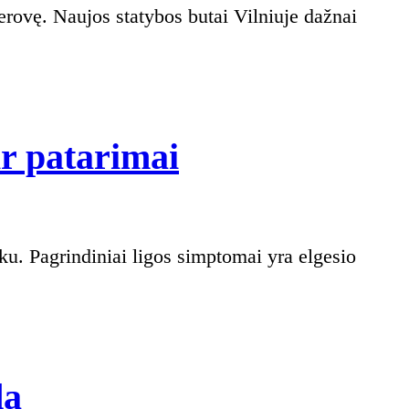
Kaip
ir patarimai
atpažinti
gyvūnų
ligas:
Pagrindiniai
požymiai
Gyvūno
da