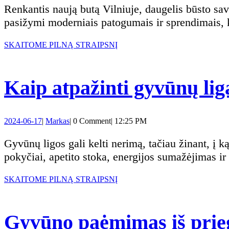
naujos
paga
26
Renkantis naują butą Vilniuje, daugelis būsto savininkų svarsto ne tik savo, bet ir savo augintinių gerovę. Naujos statybos butai Vilniuje dažnai
statybos
pasižymi moderniais patogumais ir sprendimais, 
ir
butuose
SKAITOME
SKAITOME PILNĄ STRAIPSNĮ
vete
PILNĄ
STRAIPSNĮ
Vilniuje:
pata
Kaip atpažinti gyvūnų lig
Ką
reikėtų
2024-
Markas
2024-06-17
|
Markas
|
0 Comment
|
12:25 PM
06-
žinoti
17
Gyvūnų ligos gali kelti nerimą, tačiau žinant, į ką atkreipti dėmesį, galite padėti savo augintiniui laiku. Pagrindiniai ligos simptomai yra elgesio
pokyčiai, apetito stoka, energijos sumažėjimas i
būsto
SKAITOME
SKAITOME PILNĄ STRAIPSNĮ
savininkam
PILNĄ
STRAIPSNĮ
Gyvūno paėmimas iš prieg