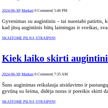
2024-
Markas
2024-06-30
|
Markas
|
0 Comment
|
5:46 PM
06-
30
Gyvenimas su augintiniu – tai nuostabi patirtis, kuri ne tik praturtina kasdienybę, bet ir suteikia daug džiaugsmo bei meilės. Tačiau norint užtikrinti,
kad jūsų augintinis būtų laimingas ir sveikas, sv
SKAITOME
SKAITOME PILNĄ STRAIPSNĮ
PILNĄ
STRAIPSNĮ
Kiek laiko skirti auginti
2024-
Markas
2024-06-30
|
Markas
|
0 Comment
|
7:35 AM
06-
30
Šuns auginimas reikalauja atsidavimo ir pastangų, ypač kai kalbama apie laiką, kurį skiriame augintiniui. Tyrimai rodo, kad, glaudžiau susiejant
gyvūną su šeima, didėja noras ir poreikis skirti d
SKAITOME
SKAITOME PILNĄ STRAIPSNĮ
PILNĄ