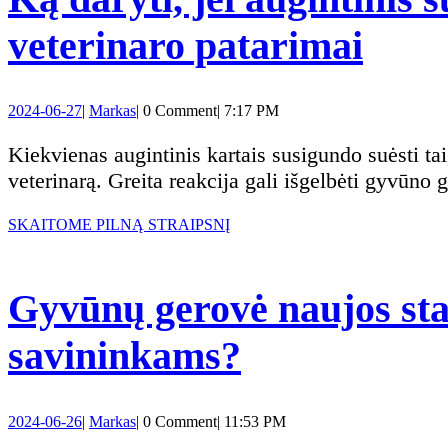
lauką:
Ką
veterinaro patarimai
Praktinia
daryt
patarimai
2024-
Markas
2024-06-27
|
Markas
|
0 Comment
|
7:17 PM
jei
06-
ir
27
Kiekvienas augintinis kartais susigundo suėsti tai, kas nėra jam skirta. Jei augintinis suėdė kažką pavojingo, pirmiausia būtina kreiptis į
augin
veterinarą. Greita reakcija gali išgelbėti gyvūno 
rekomend
suėd
SKAITOME
SKAITOME PILNĄ STRAIPSNĮ
PILNĄ
STRAIPSNĮ
tai,
Gyvūnų gerovė naujos stat
ko
Gyvūnų
savininkams?
nere
gerovė
Pirm
2024-
Markas
2024-06-26
|
Markas
|
0 Comment
|
11:53 PM
06-