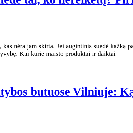
i
i,
tinis
gyvybę. Kai kurie maisto produktai ir daiktai
acijos
ė
ybos butuose Vilniuje: Ką 
ikėtų?
osios