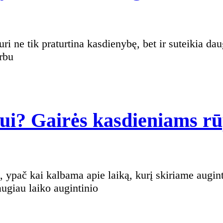
arbu
niui? Gairės kasdieniams r
augiau laiko augintinio