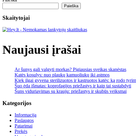
STRAIPSNĮ
Paieška
Skaitytojai
Naujausi įrašai
Ar šunys gali valgyti morkas? Pigiausias sveikas skanėstas
Katės kosulys: nuo plaukų kamuoliukų iki astmos
Kiek ilgai gyvena sterilizuotos ir kastruotos katės: ką rodo tyrim
Šuo ėda išmatas: koprofagijos priežastys ir kaip tai sustabdyti
Šuns viduriavimas su krauju: priežastys ir skubūs veiksmai
Kategorijos
Informacija
Paslaugos
Patarimai
Prekės