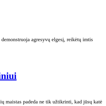
kasdieniams
resyvus
rūpesčiams
nų
esys:
ežastys
rendimai
Kiek
iniui
duoti
maisto