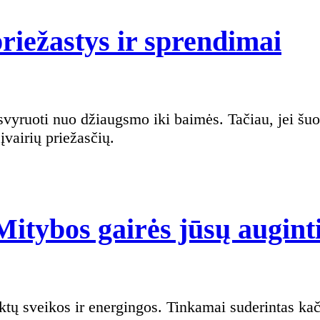
Ag
riežastys ir sprendimai
šu
elg
pri
vairių priežasčių.
ir
sp
Mitybos gairės jūsų augint