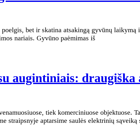
šeimos nariais. Gyvūno paėmimas iš
su augintiniais: draugiška
e straipsnyje aptarsime saulės elektrinių sąveiką 