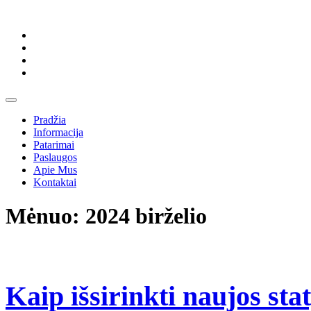
Skip
to
content
Skip
to
content
Open
Button
Pradžia
Informacija
Patarimai
Paslaugos
Apie Mus
Kontaktai
Close
Mėnuo:
2024 birželio
Button
Kaip išsirinkti naujos st