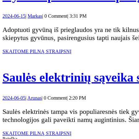
2024-
Markas
2024-06-15
|
Markas
|
0 Comment
|
3:31 PM
06-
15
Adoptuoti gyvūną iš prieglaudos yra ne tik kilnus poelgis, bet ir skatina atsakingą gyvūnų laikymą ir priežiūrą. Daugybė prieglaudų siūlo sveikus ir
skiepytus gyvūnus, pasirengusius tapti naujais 
SKAITOME
SKAITOME PILNĄ STRAIPSNĮ
PILNĄ
STRAIPSNĮ
Saulės elektrinių sąveika 
2024-
Arunas
2024-06-05
|
Arunas
|
0 Comment
|
2:20 PM
06-
05
Saulės elektrinės tampa vis populiaresnės tiek gyvenamuosiuose, tiek komerciniuose objektuose. Tačiau vis dažniau kyla klausimas, kaip šios
technologijos gali paveikti namų augintinius. Šiam
SKAITOME
SKAITOME PILNĄ STRAIPSNĮ
PILNĄ
Paieška