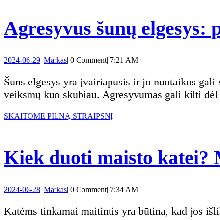
STRAIPSNĮ
Agresyvus šunų elgesys: p
2024-
Markas
2024-06-29
|
Markas
|
0 Comment
|
7:21 AM
06-
29
Šuns elgesys yra įvairiapusis ir jo nuotaikos gali svyruoti nuo džiaugsmo iki baimės. Tačiau, jei šuo demonstruoja agresyvų elgesį, reikėtų imtis
veiksmų kuo skubiau. Agresyvumas gali kilti dėl į
SKAITOME
SKAITOME PILNĄ STRAIPSNĮ
PILNĄ
STRAIPSNĮ
Kiek duoti maisto katei? 
2024-
Markas
2024-06-28
|
Markas
|
0 Comment
|
7:34 AM
06-
28
Katėms tinkamai maitintis yra būtina, kad jos išliktų sveikos ir energingos. Tinkamai suderintas kačių maistas padeda ne tik užtikrinti, kad jūsų katė