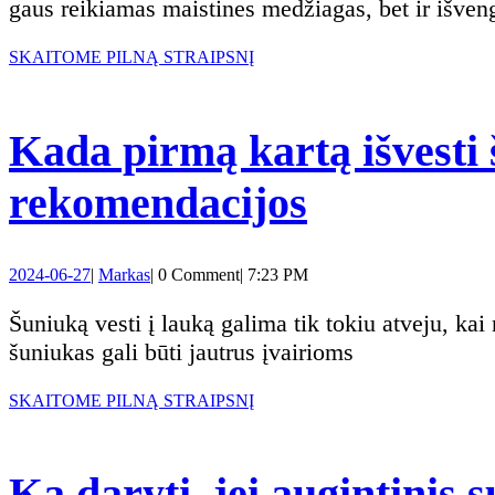
gaus reikiamas maistines medžiagas, bet ir išveng
SKAITOME
SKAITOME PILNĄ STRAIPSNĮ
PILNĄ
STRAIPSNĮ
Kada pirmą kartą išvesti 
Kada
rekomendacijos
pirmą
2024-
Markas
2024-06-27
|
Markas
|
0 Comment
|
7:23 PM
kartą
06-
27
Šuniuką vesti į lauką galima tik tokiu atveju, kai nuo paskutinės vakcinacijos buvo praėję bent jau dvi savaitės. Tai yra svarbu, nes iki tol jūsų
išvesti
šuniukas gali būti jautrus įvairioms
šuniuką
SKAITOME
SKAITOME PILNĄ STRAIPSNĮ
PILNĄ
STRAIPSNĮ
į
Ką daryti, jei augintinis 