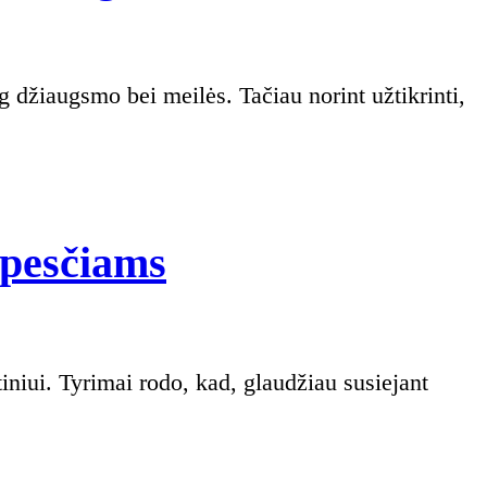
Kiek
ūpesčiams
laiko
skirti
augintiniui?
Gairės