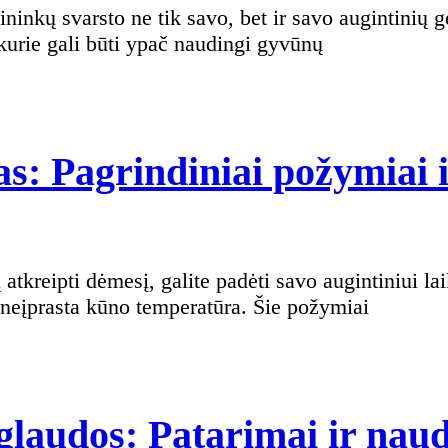
lbos
kurie gali būti ypač naudingi gyvūnų
rinaro
rimai
as: Pagrindiniai požymiai 
r neįprasta kūno temperatūra. Šie požymiai
s?
laudos: Patarimai ir nau