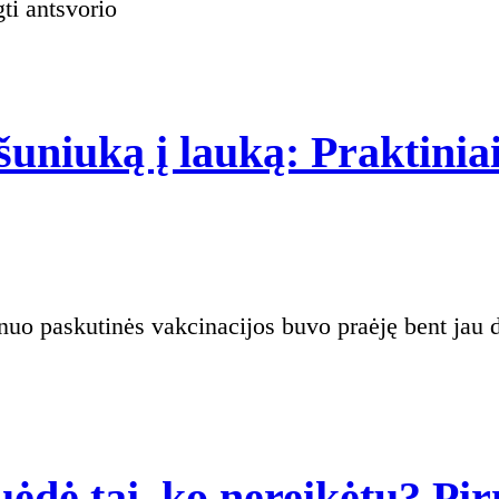
ti antsvorio
šuniuką į lauką: Praktiniai
suėdė tai, ko nereikėtų? Pi