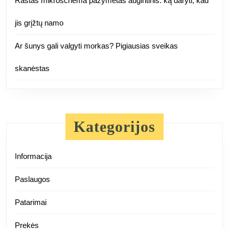
Rastas mikroschema pažymėtas augintinis: ką daryti, kad
jis grįžtų namo
Ar šunys gali valgyti morkas? Pigiausias sveikas
skanėstas
Kategorijos
Informacija
Paslaugos
Patarimai
Prekės