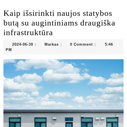
Kaip išsirinkti naujos statybos
butą su augintiniams draugiška
infrastruktūra
2024-
Markas
2024-06-30
Markas
0 Comment
5:46
|
|
|
06-
PM
30