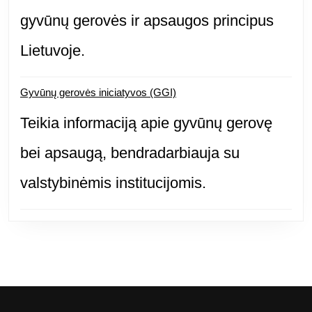
gyvūnų gerovės ir apsaugos principus
Lietuvoje.
Gyvūnų gerovės iniciatyvos (GGI)
Teikia informaciją apie gyvūnų gerovę
bei apsaugą, bendradarbiauja su
valstybinėmis institucijomis.