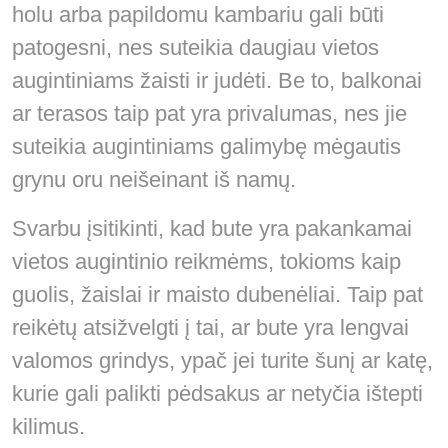
holu arba papildomu kambariu gali būti
patogesni, nes suteikia daugiau vietos
augintiniams žaisti ir judėti. Be to, balkonai
ar terasos taip pat yra privalumas, nes jie
suteikia augintiniams galimybę mėgautis
grynu oru neišeinant iš namų.
Svarbu įsitikinti, kad bute yra pakankamai
vietos augintinio reikmėms, tokioms kaip
guolis, žaislai ir maisto dubenėliai. Taip pat
reikėtų atsižvelgti į tai, ar bute yra lengvai
valomos grindys, ypač jei turite šunį ar katę,
kurie gali palikti pėdsakus ar netyčia ištepti
kilimus.