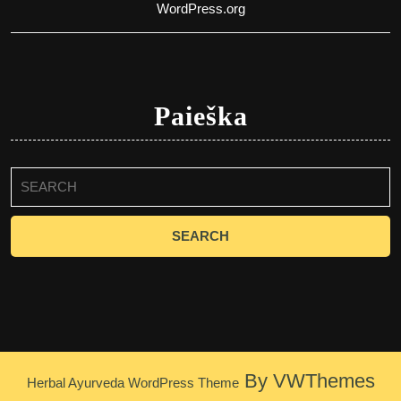
WordPress.org
Paieška
Search
for:
By VWThemes
Herbal Ayurveda WordPress Theme