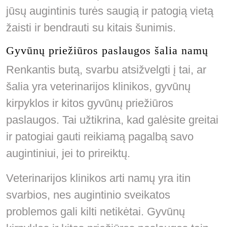
jūsų augintinis turės saugią ir patogią vietą
žaisti ir bendrauti su kitais šunimis.
Gyvūnų priežiūros paslaugos šalia namų
Renkantis butą, svarbu atsižvelgti į tai, ar
šalia yra veterinarijos klinikos, gyvūnų
kirpyklos ir kitos gyvūnų priežiūros
paslaugos. Tai užtikrina, kad galėsite greitai
ir patogiai gauti reikiamą pagalbą savo
augintiniui, jei to prireiktų.
Veterinarijos klinikos arti namų yra itin
svarbios, nes augintinio sveikatos
problemos gali kilti netikėtai. Gyvūnų