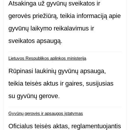
Atsakinga už gyvūnų sveikatos ir
gerovės priežiūrą, teikia informaciją apie
gyvūnų laikymo reikalavimus ir
sveikatos apsaugą.
Lietuvos Respublikos aplinkos ministerija
Rūpinasi laukinių gyvūnų apsauga,
teikia teisės aktus ir gaires, susijusias
su gyvūnų gerove.
Gyvūnų gerovės ir apsaugos įstatymas
Oficialus teisės aktas, reglamentuojantis