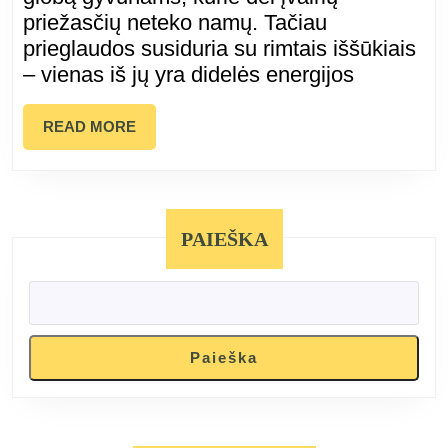
sertifikavim
priežasčių neteko namų. Tačiau
prieglaudos susiduria su rimtais iššūkiais
kodėl
– vienas iš jų yra didelės energijos
tai
READ
READ MORE
svarbu?
MORE
PAIEŠKA
Paieška