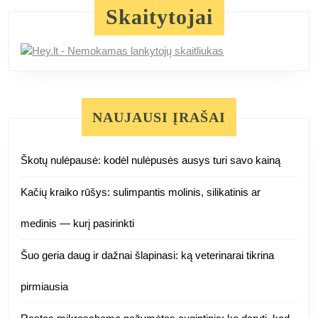
Skaitytojai
NAUJAUSI ĮRAŠAI
Škotų nulėpausė: kodėl nulėpusės ausys turi savo kainą
Kačių kraiko rūšys: sulimpantis molinis, silikatinis ar
medinis — kurį pasirinkti
Šuo geria daug ir dažnai šlapinasi: ką veterinarai tikrina
pirmiausia