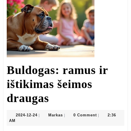
maž
tai
psic
sau
kla
Buldogas: ramus ir
ištikimas šeimos
Buldogas:
draugas
ramus
2024-
Markas
2024-12-24
Markas
0 Comment
2:36
|
|
|
12-
AM
ir
24