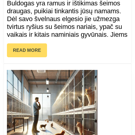
Buldogas yra ramus ir ištikimas šeimos
ištikimas
draugas, puikiai tinkantis jūsų namams.
Dėl savo švelnaus elgesio jie užmezga
šeimos
tvirtus ryšius su šeimos nariais, ypač su
vaikais ir kitais naminiais gyvūnais. Jiems
draugas
READ
READ MORE
MORE