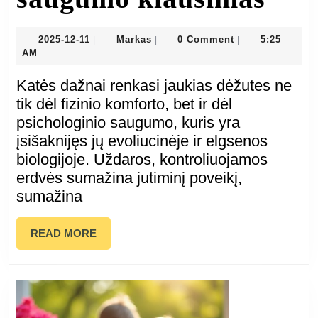
kat
2025-
Markas
2025-12-11
Markas
0 Comment
5:25
|
|
|
12-
AM
mėg
11
Katės dažnai renkasi jaukias dėžutes ne
sėdė
tik dėl fizinio komforto, bet ir dėl
psichologinio saugumo, kuris yra
dėžė
įsišaknijęs jų evoliucinėje ir elgsenos
biologijoje. Uždaros, kontroliuojamos
net
erdvės sumažina jutiminį poveikį,
jei
sumažina
jos
READ
READ MORE
MORE
yra
per