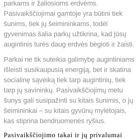
parkams ir žaliosioms erdvėms.
Pasivaikščiojimai gamtoje yra būtini tiek
šunims, tiek jų šeimininkams, todėl
gyvenimas šalia parkų užtikrina, kad jūsų
augintinis turės daug erdvės bėgioti ir žaisti.
Parkai ne tik suteikia galimybę augintiniams
išleisti susikaupusią energiją, bet ir skatina
socialinę sąveiką tiek tarp augintinių, tiek
tarp jų savininkų. Pasivaikščiojimų metu
šunys gali susipažinti su kitais šunimis, o jų
šeimininkai – su kitais gyvūnų mylėtojais,
kas stiprina bendruomenės ryšius.
Pasivaikščiojimo takai ir jų privalumai