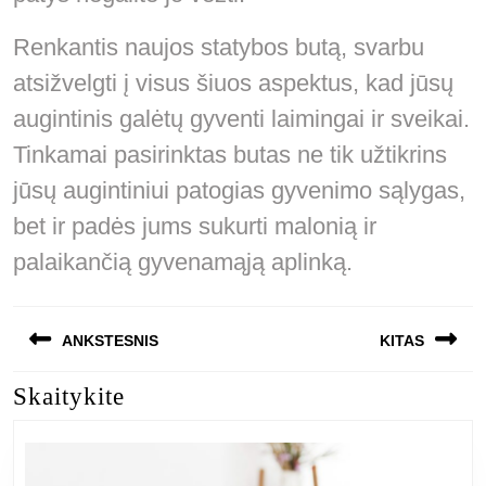
Renkantis naujos statybos butą, svarbu
atsižvelgti į visus šiuos aspektus, kad jūsų
augintinis galėtų gyventi laimingai ir sveikai.
Tinkamai pasirinktas butas ne tik užtikrins
jūsų augintiniui patogias gyvenimo sąlygas,
bet ir padės jums sukurti malonią ir
palaikančią gyvenamąją aplinką.
Navigacija
ANKSTESNIS
KITAS
tarp
Skaitykite
Previous
Next
įrašų
post:
post: