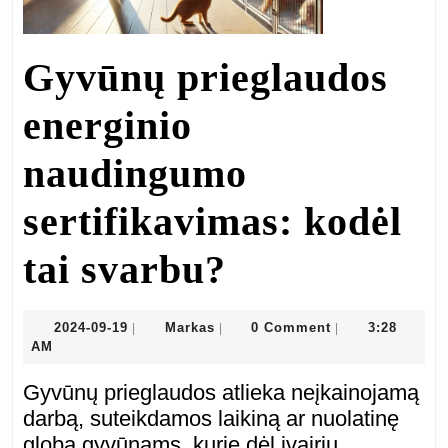
Gyvūnų prieglaudos
energinio
naudingumo
sertifikavimas: kodėl
Gyvūnų
tai svarbu?
prieglaudos
2024-
Markas
2024-09-19
Markas
0 Comment
3:28
|
|
|
09-
AM
energinio
19
Gyvūnų prieglaudos atlieka neįkainojamą
naudingum
darbą, suteikdamos laikiną ar nuolatinę
globą gyvūnams, kurie dėl įvairių