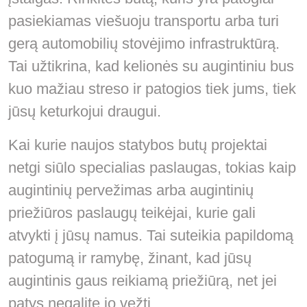
pasiekiamas viešuoju transportu arba turi
gerą automobilių stovėjimo infrastruktūrą.
Tai užtikrina, kad kelionės su augintiniu bus
kuo mažiau streso ir patogios tiek jums, tiek
jūsų keturkojui draugui.
Kai kurie naujos statybos butų projektai
netgi siūlo specialias paslaugas, tokias kaip
augintinių pervežimas arba augintinių
priežiūros paslaugų teikėjai, kurie gali
atvykti į jūsų namus. Tai suteikia papildomą
patogumą ir ramybę, žinant, kad jūsų
augintinis gaus reikiamą priežiūrą, net jei
patys negalite jo vežti.