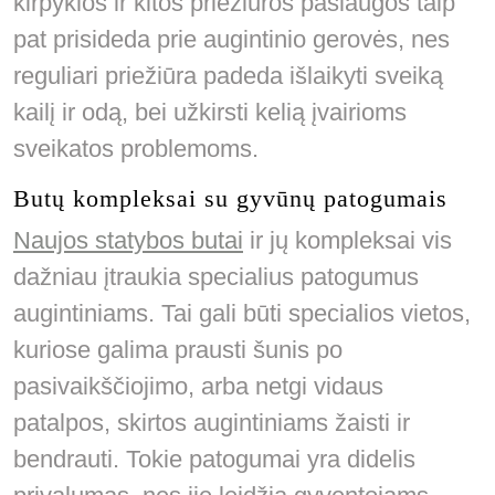
kirpyklos ir kitos priežiūros paslaugos taip
pat prisideda prie augintinio gerovės, nes
reguliari priežiūra padeda išlaikyti sveiką
kailį ir odą, bei užkirsti kelią įvairioms
sveikatos problemoms.
Butų kompleksai su gyvūnų patogumais
Naujos statybos butai
ir jų kompleksai vis
dažniau įtraukia specialius patogumus
augintiniams. Tai gali būti specialios vietos,
kuriose galima prausti šunis po
pasivaikščiojimo, arba netgi vidaus
patalpos, skirtos augintiniams žaisti ir
bendrauti. Tokie patogumai yra didelis