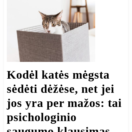
Kodėl katės mėgsta
sėdėti dėžėse, net jei
jos yra per mažos: tai
psichologinio
Kod
saugumo klausimas