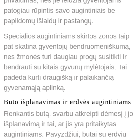
privalumas, nes jie leidžia gyventojams
patogiau rūpintis savo augintiniais be
papildomų išlaidų ir pastangų.
Specialios augintiniams skirtos zonos taip
pat skatina gyventojų bendruomeniškumą,
nes žmonės turi daugiau progų susitikti ir
bendrauti su kitais gyvūnų mylėtojais. Tai
padeda kurti draugišką ir palaikančią
gyvenamąją aplinką.
Buto išplanavimas ir erdvės augintiniams
Renkantis butą, svarbu atkreipti dėmesį į jo
išplanavimą ir tai, ar jis yra pritaikytas
augintiniams. Pavyzdžiui, butai su erdviu