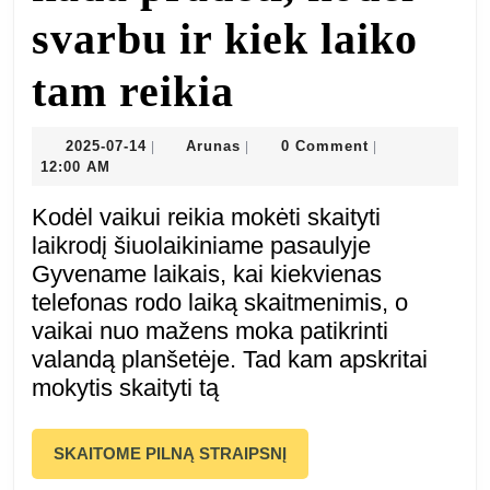
svarbu ir kiek laiko
Kaip
tam reikia
išmokyti
2025-
Arunas
2025-07-14
Arunas
0 Comment
|
|
|
07-
12:00 AM
vaiką
14
Kodėl vaikui reikia mokėti skaityti
skaityti
laikrodį šiuolaikiniame pasaulyje
Gyvename laikais, kai kiekvienas
laikrodį:
telefonas rodo laiką skaitmenimis, o
vaikai nuo mažens moka patikrinti
kada
valandą planšetėje. Tad kam apskritai
mokytis skaityti tą
pradėti,
kodėl
SKAITOME
SKAITOME PILNĄ STRAIPSNĮ
PILNĄ