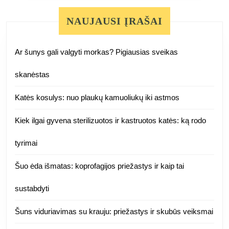
NAUJAUSI ĮRAŠAI
Ar šunys gali valgyti morkas? Pigiausias sveikas
skanėstas
Katės kosulys: nuo plaukų kamuoliukų iki astmos
Kiek ilgai gyvena sterilizuotos ir kastruotos katės: ką rodo
tyrimai
Šuo ėda išmatas: koprofagijos priežastys ir kaip tai
sustabdyti
Šuns viduriavimas su krauju: priežastys ir skubūs veiksmai