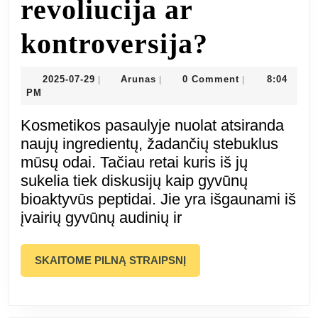
revoliucija ar
Gyvūnų
kontroversija?
bioakty
2025-
Arunas
2025-07-29
Arunas
0 Comment
8:04
|
|
|
07-
PM
peptidai
29
Kosmetikos pasaulyje nuolat atsiranda
Hayejin
naujų ingredientų, žadančių stebuklus
mūsų odai. Tačiau retai kuris iš jų
kosmetik
sukelia tiek diskusijų kaip gyvūnų
bioaktyvūs peptidai. Jie yra išgaunami iš
revoliuc
įvairių gyvūnų audinių ir
ar
SKAITOME
SKAITOME PILNĄ STRAIPSNĮ
kontrove
PILNĄ
STRAIPSNĮ