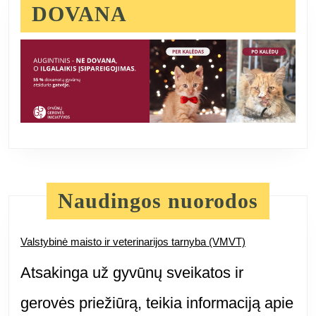
DOVANA
Naudingos nuorodos
Valstybinė maisto ir veterinarijos tarnyba (VMVT)
Atsakinga už gyvūnų sveikatos ir
gerovės priežiūrą, teikia informaciją apie