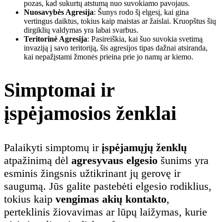
pozas, kad sukurtų atstumą nuo suvokiamo pavojaus.
Nuosavybės Agresija
: Šunys rodo šį elgesį, kai gina
vertingus daiktus, tokius kaip maistas ar žaislai. Kruopštus šių
dirgiklių valdymas yra labai svarbus.
Teritorinė Agresija
: Pasireiškia, kai šuo suvokia svetimą
invaziją į savo teritoriją, šis agresijos tipas dažnai atsiranda,
kai nepažįstami žmonės prieina prie jo namų ar kiemo.
Simptomai ir
įspėjamosios ženklai
Palaikyti simptomų ir
įspėjamųjų ženklų
atpažinimą dėl
agresyvaus elgesio
šunims yra
esminis žingsnis užtikrinant jų gerovę ir
saugumą. Jūs galite pastebėti elgesio rodiklius,
tokius kaip
vengimas akių kontakto
,
perteklinis žiovavimas ar lūpų laižymas, kurie