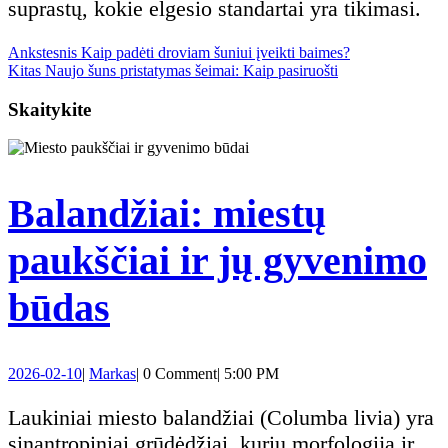
suprastų, kokie elgesio standartai yra tikimasi.
Previous
Navigacija
Ankstesnis
Kaip padėti droviam šuniui įveikti baimes?
Next
post:
Kitas
Naujo šuns pristatymas šeimai: Kaip pasiruošti
post:
tarp
Skaitykite
įrašų
Balandžiai: miestų
paukščiai ir jų gyvenimo
Balandžiai:
būdas
miestų
2026-
Markas
2026-02-10
|
Markas
|
0 Comment
|
5:00 PM
paukščiai
02-
10
Laukiniai miesto balandžiai (Columba livia) yra
ir
sinantropiniai grūdėdžiai, kurių morfologija ir