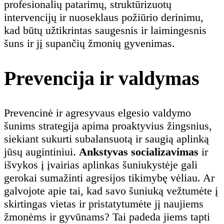
profesionalių patarimų, struktūrizuotų
intervencijų ir nuoseklaus požiūrio derinimu,
kad būtų užtikrintas saugesnis ir laimingesnis
šuns ir jį supančių žmonių gyvenimas.
Prevencija ir valdymas
Prevencinė ir agresyvaus elgesio valdymo
šunims strategija apima proaktyvius žingsnius,
siekiant sukurti subalansuotą ir saugią aplinką
jūsų augintiniui.
Ankstyvas socializavimas
ir
išvykos į įvairias aplinkas šuniukystėje gali
gerokai sumažinti agresijos tikimybę vėliau. Ar
galvojote apie tai, kad savo šuniuką vežtumėte į
skirtingas vietas ir pristatytumėte jį naujiems
žmonėms ir gyvūnams? Tai padeda jiems tapti