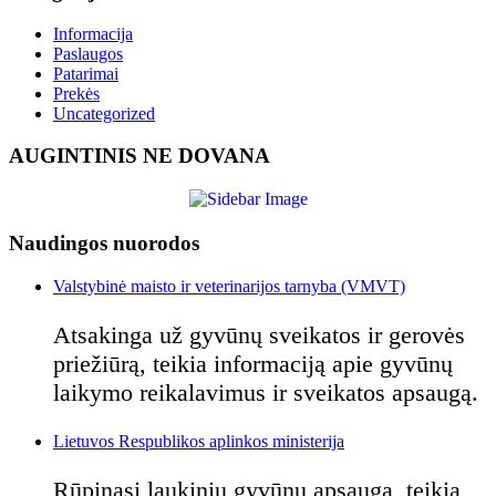
Informacija
Paslaugos
Patarimai
Prekės
Uncategorized
AUGINTINIS NE DOVANA
Naudingos nuorodos
Valstybinė maisto ir veterinarijos tarnyba (VMVT)
Atsakinga už gyvūnų sveikatos ir gerovės
priežiūrą, teikia informaciją apie gyvūnų
laikymo reikalavimus ir sveikatos apsaugą.
Lietuvos Respublikos aplinkos ministerija
Rūpinasi laukinių gyvūnų apsauga, teikia