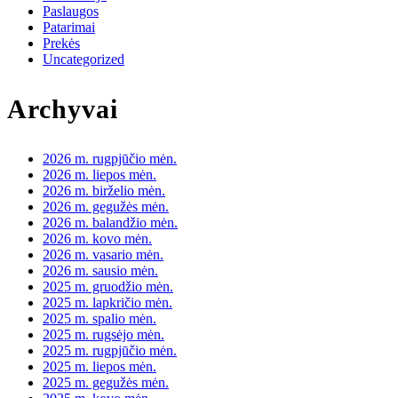
Paslaugos
Patarimai
Prekės
Uncategorized
Archyvai
2026 m. rugpjūčio mėn.
2026 m. liepos mėn.
2026 m. birželio mėn.
2026 m. gegužės mėn.
2026 m. balandžio mėn.
2026 m. kovo mėn.
2026 m. vasario mėn.
2026 m. sausio mėn.
2025 m. gruodžio mėn.
2025 m. lapkričio mėn.
2025 m. spalio mėn.
2025 m. rugsėjo mėn.
2025 m. rugpjūčio mėn.
2025 m. liepos mėn.
2025 m. gegužės mėn.