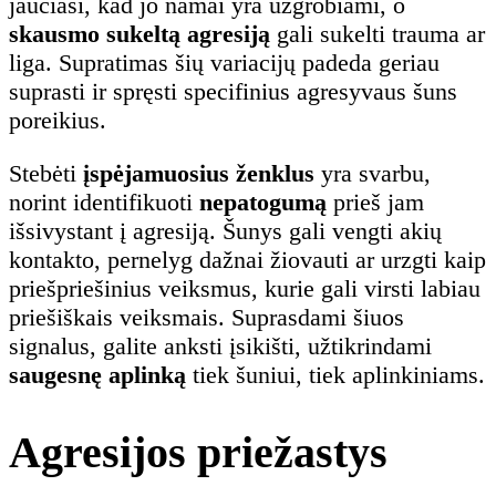
jaučiasi, kad jo namai yra užgrobiami, o
skausmo sukeltą agresiją
gali sukelti trauma ar
liga. Supratimas šių variacijų padeda geriau
suprasti ir spręsti specifinius agresyvaus šuns
poreikius.
Stebėti
įspėjamuosius ženklus
yra svarbu,
norint identifikuoti
nepatogumą
prieš jam
išsivystant į agresiją. Šunys gali vengti akių
kontakto, pernelyg dažnai žiovauti ar urzgti kaip
priešpriešinius veiksmus, kurie gali virsti labiau
priešiškais veiksmais. Suprasdami šiuos
signalus, galite anksti įsikišti, užtikrindami
saugesnę aplinką
tiek šuniui, tiek aplinkiniams.
Agresijos priežastys