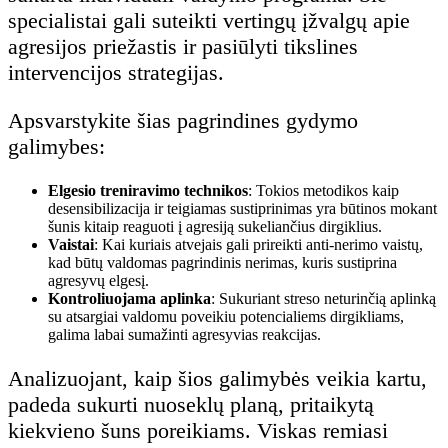
specialistai gali suteikti vertingų įžvalgų apie
agresijos priežastis ir pasiūlyti tikslines
intervencijos strategijas.
Apsvarstykite šias pagrindines gydymo
galimybes:
Elgesio treniravimo technikos
: Tokios metodikos kaip
desensibilizacija ir teigiamas sustiprinimas yra būtinos mokant
šunis kitaip reaguoti į agresiją sukeliančius dirgiklius.
Vaistai
: Kai kuriais atvejais gali prireikti anti-nerimo vaistų,
kad būtų valdomas pagrindinis nerimas, kuris sustiprina
agresyvų elgesį.
Kontroliuojama aplinka
: Sukuriant streso neturinčią aplinką
su atsargiai valdomu poveikiu potencialiems dirgikliams,
galima labai sumažinti agresyvias reakcijas.
Analizuojant, kaip šios galimybės veikia kartu,
padeda sukurti nuoseklų planą, pritaikytą
kiekvieno šuns poreikiams. Viskas remiasi