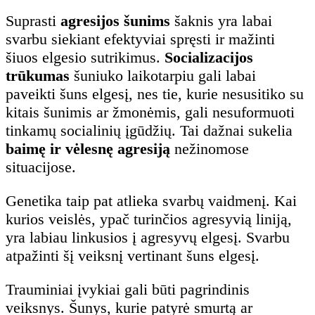
Suprasti
agresijos šunims
šaknis yra labai
svarbu siekiant efektyviai spręsti ir mažinti
šiuos elgesio sutrikimus.
Socializacijos
trūkumas
šuniuko laikotarpiu gali labai
paveikti šuns elgesį, nes tie, kurie nesusitiko su
kitais šunimis ar žmonėmis, gali nesuformuoti
tinkamų socialinių įgūdžių. Tai dažnai sukelia
baimę ir vėlesnę agresiją
nežinomose
situacijose.
Genetika taip pat atlieka svarbų vaidmenį. Kai
kurios veislės, ypač turinčios agresyvią liniją,
yra labiau linkusios į agresyvų elgesį. Svarbu
atpažinti šį veiksnį vertinant šuns elgesį.
Trauminiai įvykiai gali būti pagrindinis
veiksnys. Šunys, kurie patyrė smurtą ar