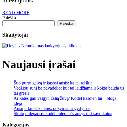
at
infekcijoms.
ir
READ
READ MORE
MORE
Paieška
gy
Paieška
Skaitytojai
Naujausi įrašai
Šuo purto galvą ir kasosi ausis: ką tai reiškia
Vedžioti šunį be pavadėlio: kur tai leidžiama ir kokia bauda už
tai gresia
Ar katės gali valgyti žalią žuvį? Kodėl kasdien tai – bloga
idėja
Ausų erkutės katėms: požymiai ir gydymas
Škotų nulėpausė: kodėl nulėpusės ausys turi savo kainą
Kategorijos