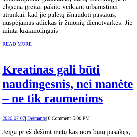
elgsena greitai pakito veikiant urbanistinei
jų
atrankai, kad jie galėtų išnaudoti pastatus,
nuspėjamas atliekas ir žmonių dienotvarkes. Jie
gyvenimo
minta krakmolingais
būdas
READ
READ MORE
MORE
Kreatinas gali būti
naudingesnis, nei manėte
Kreati
– ne tik raumenims
gali
2026-
Deimante
2026-07-07
|
Deimante
|
0 Comment
|
5:00 PM
būti
07-
07
Jeigu prieš dešimt metų kas nors būtų pasakęs,