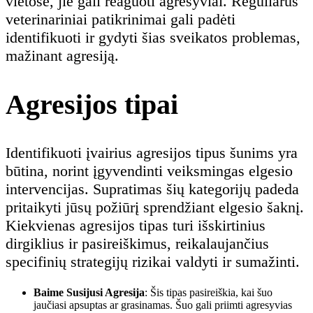
vietose, jie gali reaguoti agresyviai. Reguliarūs
veterinariniai patikrinimai gali padėti
identifikuoti ir gydyti šias sveikatos problemas,
mažinant agresiją.
Agresijos tipai
Identifikuoti įvairius agresijos tipus šunims yra
būtina, norint įgyvendinti veiksmingas elgesio
intervencijas. Supratimas šių kategorijų padeda
pritaikyti jūsų požiūrį sprendžiant elgesio šaknį.
Kiekvienas agresijos tipas turi išskirtinius
dirgiklius ir pasireiškimus, reikalaujančius
specifinių strategijų rizikai valdyti ir sumažinti.
Baime Susijusi Agresija
: Šis tipas pasireiškia, kai šuo
jaučiasi apsuptas ar grasinamas. Šuo gali priimti agresyvias