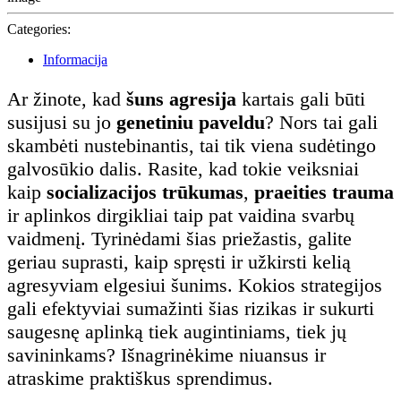
Categories:
Informacija
Ar žinote, kad
šuns agresija
kartais gali būti
susijusi su jo
genetiniu paveldu
? Nors tai gali
skambėti nustebinantis, tai tik viena sudėtingo
galvosūkio dalis. Rasite, kad tokie veiksniai
kaip
socializacijos trūkumas
,
praeities trauma
ir aplinkos dirgikliai taip pat vaidina svarbų
vaidmenį. Tyrinėdami šias priežastis, galite
geriau suprasti, kaip spręsti ir užkirsti kelią
agresyviam elgesiui šunims. Kokios strategijos
gali efektyviai sumažinti šias rizikas ir sukurti
saugesnę aplinką tiek augintiniams, tiek jų
savininkams? Išnagrinėkime niuansus ir
atraskime praktiškus sprendimus.