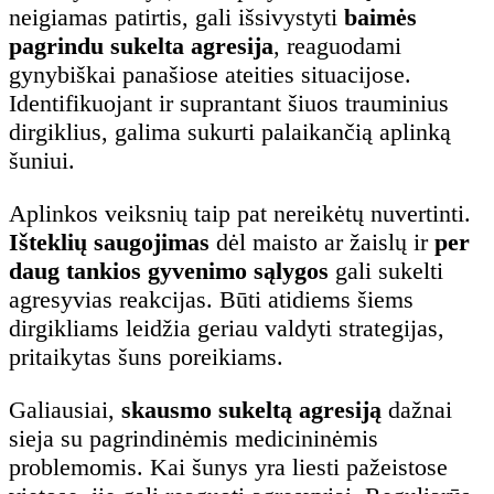
neigiamas patirtis, gali išsivystyti
baimės
pagrindu sukelta agresija
, reaguodami
gynybiškai panašiose ateities situacijose.
Identifikuojant ir suprantant šiuos trauminius
dirgiklius, galima sukurti palaikančią aplinką
šuniui.
Aplinkos veiksnių taip pat nereikėtų nuvertinti.
Išteklių saugojimas
dėl maisto ar žaislų ir
per
daug tankios gyvenimo sąlygos
gali sukelti
agresyvias reakcijas. Būti atidiems šiems
dirgikliams leidžia geriau valdyti strategijas,
pritaikytas šuns poreikiams.
Galiausiai,
skausmo sukeltą agresiją
dažnai
sieja su pagrindinėmis medicininėmis
problemomis. Kai šunys yra liesti pažeistose