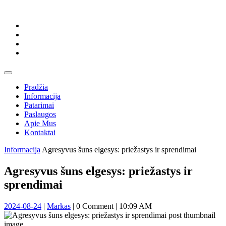
Skip
to
content
Skip
to
content
Open
Button
Pradžia
Informacija
Patarimai
Paslaugos
Apie Mus
Kontaktai
Close
Informacija
Agresyvus šuns elgesys: priežastys ir sprendimai
Button
Agresyvus šuns elgesys: priežastys ir
sprendimai
2024-
Markas
2024-08-24
|
Markas
|
0 Comment
|
10:09 AM
08-
24