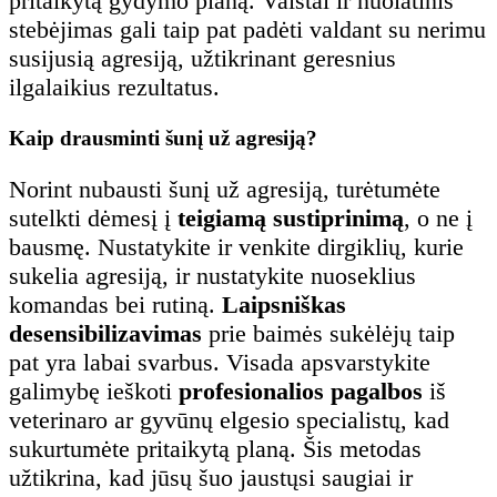
pritaikytą gydymo planą. Vaistai ir nuolatinis
stebėjimas gali taip pat padėti valdant su nerimu
susijusią agresiją, užtikrinant geresnius
ilgalaikius rezultatus.
Kaip drausminti šunį už agresiją?
Norint nubausti šunį už agresiją, turėtumėte
sutelkti dėmesį į
teigiamą sustiprinimą
, o ne į
bausmę. Nustatykite ir venkite dirgiklių, kurie
sukelia agresiją, ir nustatykite nuoseklius
komandas bei rutiną.
Laipsniškas
desensibilizavimas
prie baimės sukėlėjų taip
pat yra labai svarbus. Visada apsvarstykite
galimybę ieškoti
profesionalios pagalbos
iš
veterinaro ar gyvūnų elgesio specialistų, kad
sukurtumėte pritaikytą planą. Šis metodas
užtikrina, kad jūsų šuo jaustųsi saugiai ir