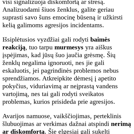
visi signalizuoja diskomfortą ar stresą.
Analizuodami šiuos ženklus, galite geriau
suprasti savo šuns emocinę būseną ir užkirsti
kelią galimoms agresijos incidentams.
Išsiplėtusios vyzdžiai gali rodyti
baimės
reakciją
, tuo tarpu
murmesys
yra aiškus
įspėjimas, kad jūsų šuo jaučia grėsmę. Šių
ženklų negalima ignoruoti, nes jie gali
eskaluotis, jei pagrindinės problemos nebus
sprendžiamos. Atkreipkite dėmesį į apetito
pokyčius, viduriavimą ar neįprastą vandens
vartojimą, nes tai gali rodyti sveikatos
problemas, kurios prisideda prie agresijos.
Avarijos namuose, vaikščiojimas, perteklinis
šlubuojimas ar verkimas dažnai atspindi
nerimą
ar diskomfortą
. Šie elgesiai gali sukelti