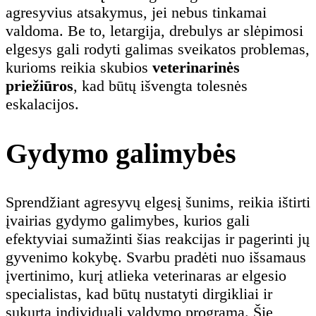
agresyvius atsakymus, jei nebus tinkamai
valdoma. Be to, letargija, drebulys ar slėpimosi
elgesys gali rodyti galimas sveikatos problemas,
kurioms reikia skubios
veterinarinės
priežiūros
, kad būtų išvengta tolesnės
eskalacijos.
Gydymo galimybės
Sprendžiant agresyvų elgesį šunims, reikia ištirti
įvairias gydymo galimybes, kurios gali
efektyviai sumažinti šias reakcijas ir pagerinti jų
gyvenimo kokybę. Svarbu pradėti nuo išsamaus
įvertinimo, kurį atlieka veterinaras ar elgesio
specialistas, kad būtų nustatyti dirgikliai ir
sukurta individuali valdymo programa. Šie