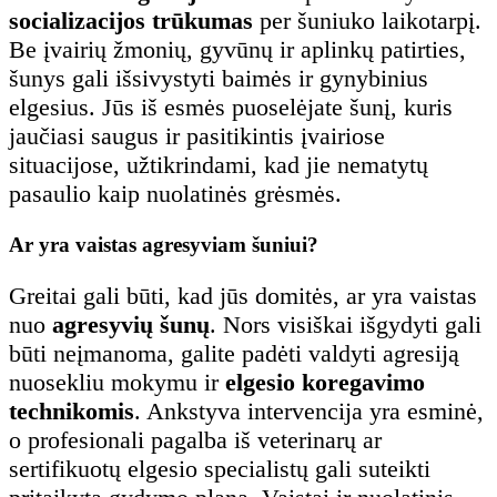
socializacijos trūkumas
per šuniuko laikotarpį.
Be įvairių žmonių, gyvūnų ir aplinkų patirties,
šunys gali išsivystyti baimės ir gynybinius
elgesius. Jūs iš esmės puoselėjate šunį, kuris
jaučiasi saugus ir pasitikintis įvairiose
situacijose, užtikrindami, kad jie nematytų
pasaulio kaip nuolatinės grėsmės.
Ar yra vaistas agresyviam šuniui?
Greitai gali būti, kad jūs domitės, ar yra vaistas
nuo
agresyvių šunų
. Nors visiškai išgydyti gali
būti neįmanoma, galite padėti valdyti agresiją
nuosekliu mokymu ir
elgesio koregavimo
technikomis
. Ankstyva intervencija yra esminė,
o profesionali pagalba iš veterinarų ar
sertifikuotų elgesio specialistų gali suteikti