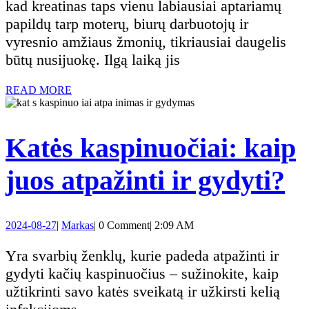
naudin
kad kreatinas taps vienu labiausiai aptariamų
papildų tarp moterų, biurų darbuotojų ir
nei
vyresnio amžiaus žmonių, tikriausiai daugelis
būtų nusijuokę. Ilgą laiką jis
manėt
READ
READ MORE
–
MORE
ne
Katės kaspinuočiai: kaip
tik
K
juos atpažinti ir gydyti?
raume
ka
2024-
Markas
2024-08-27
|
Markas
|
0 Comment
|
2:09 AM
k
08-
27
Yra svarbių ženklų, kurie padeda atpažinti ir
ju
gydyti kačių kaspinuočius – sužinokite, kaip
užtikrinti savo katės sveikatą ir užkirsti kelią