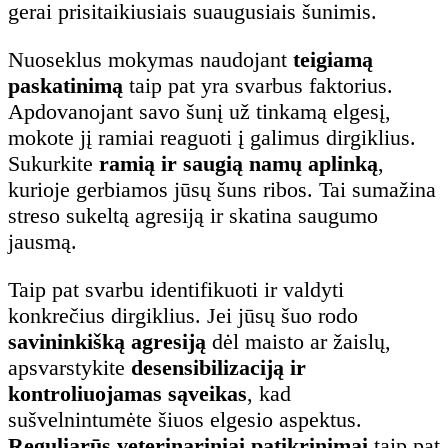
gerai prisitaikiusiais suaugusiais šunimis.
Nuoseklus mokymas naudojant
teigiamą
paskatinimą
taip pat yra svarbus faktorius.
Apdovanojant savo šunį už tinkamą elgesį,
mokote jį ramiai reaguoti į galimus dirgiklius.
Sukurkite
ramią ir saugią namų aplinką
,
kurioje gerbiamos jūsų šuns ribos. Tai sumažina
streso sukeltą agresiją ir skatina saugumo
jausmą.
Taip pat svarbu identifikuoti ir valdyti
konkrečius dirgiklius. Jei jūsų šuo rodo
savininkišką agresiją
dėl maisto ar žaislų,
apsvarstykite
desensibilizaciją ir
kontroliuojamas sąveikas
, kad
sušvelnintumėte šiuos elgesio aspektus.
Reguliarūs veterinariniai patikrinimai
taip pat