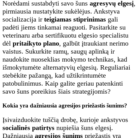
Norėdami sustabdyti savo šuns
agresyvų elgesį
,
pirmiausia nustatykite sukėlėjus. Ankstyva
socializacija ir
teigiamas stiprinimas
gali
padėti jiems tinkamai reaguoti. Pasitarkite su
veterinaru arba sertifikuotu elgesio specialistu
dėl
pritaikyto plano
, galbūt įtraukiant nerimo
vaistus. Sukurkite ramų, saugų aplinką ir
naudokite nuoseklias mokymo technikas, kad
išmokytumėte alternatyvių elgesių. Reguliariai
stebėkite pažangą, kad užtikrintumėte
patobulinimus. Kaip galite geriau patenkinti
savo šuns poreikius šiais strategijomis?
Kokia yra dažniausia agresijos priežastis šunims?
Įsivaizduokite tuščią drobę, kurioje ankstyvos
socialinės patirtys
nupiešia šuns elgesį.
Dažniausia
agresijos šunims
priežastis yra