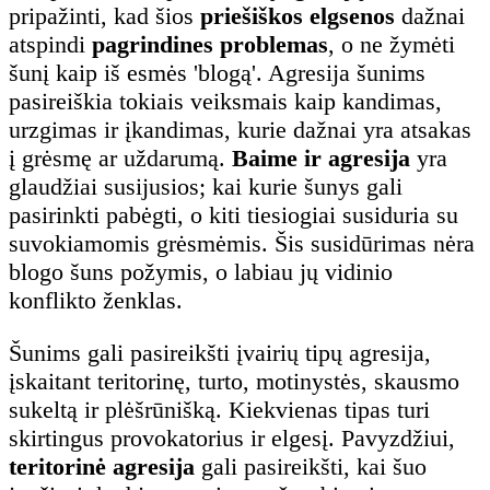
pripažinti, kad šios
priešiškos elgsenos
dažnai
atspindi
pagrindines problemas
, o ne žymėti
šunį kaip iš esmės 'blogą'. Agresija šunims
pasireiškia tokiais veiksmais kaip kandimas,
urzgimas ir įkandimas, kurie dažnai yra atsakas
į grėsmę ar uždarumą.
Baime ir agresija
yra
glaudžiai susijusios; kai kurie šunys gali
pasirinkti pabėgti, o kiti tiesiogiai susiduria su
suvokiamomis grėsmėmis. Šis susidūrimas nėra
blogo šuns požymis, o labiau jų vidinio
konflikto ženklas.
Šunims gali pasireikšti įvairių tipų agresija,
įskaitant teritorinę, turto, motinystės, skausmo
sukeltą ir plėšrūnišką. Kiekvienas tipas turi
skirtingus provokatorius ir elgesį. Pavyzdžiui,
teritorinė agresija
gali pasireikšti, kai šuo