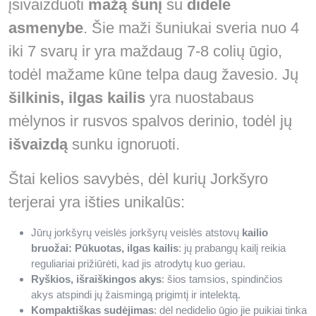
įsivaizduoti
mažą šunį
su
didele
asmenybe
. Šie maži šuniukai sveria nuo 4
iki 7 svarų ir yra maždaug 7-8 colių ūgio,
todėl mažame kūne telpa daug žavesio. Jų
šilkinis, ilgas kailis
yra nuostabaus
mėlynos ir rusvos spalvos derinio, todėl jų
išvaizdą
sunku ignoruoti.
Štai kelios savybės, dėl kurių Jorkšyro
terjerai yra išties unikalūs:
Jūrų jorkšyrų veislės jorkšyrų veislės atstovų
kailio
bruožai: Pūkuotas, ilgas kailis
: jų prabangų kailį reikia
reguliariai prižiūrėti, kad jis atrodytų kuo geriau.
Ryškios, išraiškingos akys
: šios tamsios, spindinčios
akys atspindi jų žaismingą prigimtį ir intelektą.
Kompaktiškas sudėjimas
: dėl nedidelio ūgio jie puikiai tinka