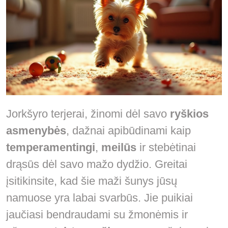
Jorkšyro terjerai, žinomi dėl savo
ryškios
asmenybės
, dažnai apibūdinami kaip
temperamentingi
,
meilūs
ir stebėtinai
drąsūs dėl savo mažo dydžio. Greitai
įsitikinsite, kad šie maži šunys jūsų
namuose yra labai svarbūs. Jie puikiai
jaučiasi bendraudami su žmonėmis ir