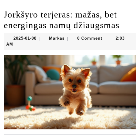
Jorkšyro terjeras: mažas, bet
energingas namų džiaugsmas
2025-
Markas
2025-01-08
Markas
0 Comment
2:03
|
|
|
01-
AM
08