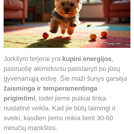
Jorkšyro terjerai yra
kupini energijos
,
pasiruošę akimirksniu pasidairyti po jūsų
gyvenamąją erdvę. Šie maži šunys garsėja
žaisminga ir temperamentinga
prigimtimi
, todėl jiems puikiai tinka
nuolatinė veikla. Kad jie būtų laimingi ir
sveiki, kasdien jiems reikia bent 30-60
minučių mankštos.