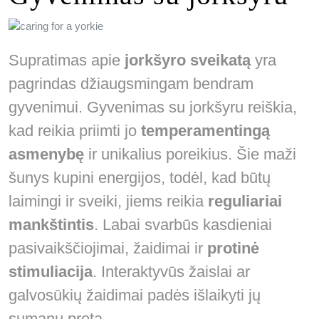
Supratimas apie
jorkšyro sveikatą
yra
pagrindas džiaugsmingam bendram
gyvenimui. Gyvenimas su jorkšyru reiškia,
kad reikia priimti jo
temperamentingą
asmenybę
ir unikalius poreikius. Šie maži
šunys kupini energijos, todėl, kad būtų
laimingi ir sveiki, jiems reikia
reguliariai
mankštintis
. Labai svarbūs kasdieniai
pasivaikščiojimai, žaidimai ir
protinė
stimuliacija
. Interaktyvūs žaislai ar
galvosūkių žaidimai padės išlaikyti jų
sumanų protą.