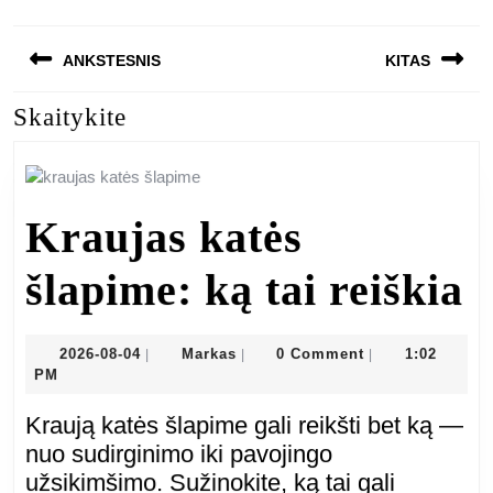
Navigacija
ANKSTESNIS
KITAS
tarp
Skaitykite
Previous
Next
įrašų
post:
post:
Kraujas katės
K
šlapime: ką tai reiškia
k
2026-
Markas
2026-08-04
Markas
0 Comment
1:02
|
|
|
08-
PM
š
04
Kraują katės šlapime gali reikšti bet ką —
k
nuo sudirginimo iki pavojingo
užsikimšimo. Sužinokite, ką tai gali