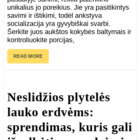
unikalius jo poreikius. Jie yra pasitikintys
pasauly
savimi ir ištikimi, todėl ankstyva
socializacija yra gyvybiškai svarbi.
šunį?
Šerkite juos aukštos kokybės baltymais ir
kontroliuokite porcijas,
READ
READ MORE
MORE
Neslidžios plytelės
lauko erdvėms:
sprendimas, kuris gali