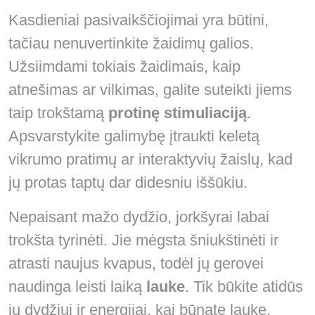
Kasdieniai pasivaikščiojimai yra būtini,
tačiau nenuvertinkite žaidimų galios.
Užsiimdami tokiais žaidimais, kaip
atnešimas ar vilkimas, galite suteikti jiems
taip trokštamą
protinę stimuliaciją
.
Apsvarstykite galimybę įtraukti keletą
vikrumo pratimų ar interaktyvių žaislų, kad
jų protas taptų dar didesniu iššūkiu.
Nepaisant mažo dydžio, jorkšyrai labai
trokšta tyrinėti. Jie mėgsta šniukštinėti ir
atrasti naujus kvapus, todėl jų gerovei
naudinga leisti laiką
lauke
. Tik būkite atidūs
jų dydžiui ir energijai, kai būnate lauke.