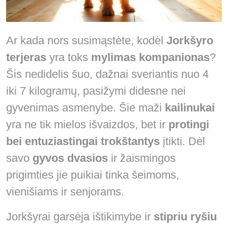
Ar kada nors susimąstėte, kodėl
Jorkšyro
terjeras
yra toks
mylimas kompanionas
?
Šis nedidelis šuo, dažnai sveriantis nuo 4
iki 7 kilogramų, pasižymi didesne nei
gyvenimas asmenybe. Šie maži
kailinukai
yra ne tik mielos išvaizdos, bet ir
protingi
bei entuziastingai trokštantys
įtikti. Dėl
savo
gyvos dvasios
ir žaismingos
prigimties jie puikiai tinka šeimoms,
vienišiams ir senjorams.
Jorkšyrai garsėja ištikimybe ir
stipriu ryšiu