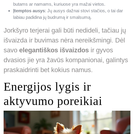
butams ar namams, kuriuose yra mažai vietos.
Įtemptos ausys
: Jų ausys dažnai stovi stačios, o tai dar
labiau padidina jų budrumą ir smalsumą.
Jorkšyro terjerai gali būti nedideli, tačiau jų
išvaizda ir buvimas nėra nereikšmingi. Dėl
savo
elegantiškos išvaizdos
ir gyvos
dvasios jie yra žavūs kompanionai, galintys
praskaidrinti bet kokius namus.
Energijos lygis ir
aktyvumo poreikiai