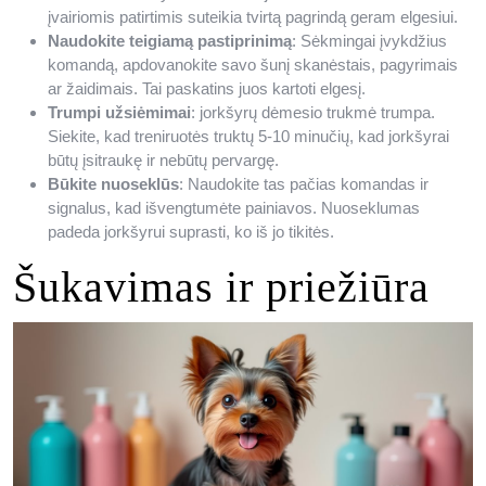
įvairiomis patirtimis suteikia tvirtą pagrindą geram elgesiui.
Naudokite teigiamą pastiprinimą
: Sėkmingai įvykdžius
komandą, apdovanokite savo šunį skanėstais, pagyrimais
ar žaidimais. Tai paskatins juos kartoti elgesį.
Trumpi užsiėmimai
: jorkšyrų dėmesio trukmė trumpa.
Siekite, kad treniruotės truktų 5-10 minučių, kad jorkšyrai
būtų įsitraukę ir nebūtų pervargę.
Būkite nuoseklūs
: Naudokite tas pačias komandas ir
signalus, kad išvengtumėte painiavos. Nuoseklumas
padeda jorkšyrui suprasti, ko iš jo tikitės.
Šukavimas ir priežiūra