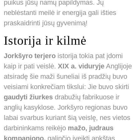
puikus jūsų namų papildymas. Jų
neblėstanti meilė ir energija gali išties
praskaidrinti jūsų gyvenimą!
Istorija ir kilmė
Jorkšyro terjero
istorija tokia pat įdomi
kaip ir pati veislė.
XIX a. viduryje
Anglijoje
atsiradę šie maži šuneliai iš pradžių buvo
veisiami konkrečiam tikslui: Jie buvo skirti
gaudyti žiurkes
drabužių fabrikuose ir
anglių kasyklose. Jorkšyro regionas buvo
labai svarbus kuriant šią veislę, nes vietos
darbininkams reikėjo
mažo, judraus
kompaniono,
galinčio įveikti ankštas