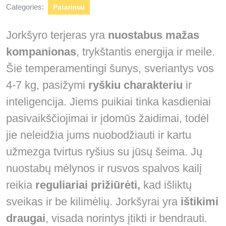
Categories:
Patarimai
Jorkšyro terjeras yra
nuostabus mažas
kompanionas
, trykštantis energija ir meile.
Šie temperamentingi šunys, sveriantys vos
4-7 kg, pasižymi
ryškiu charakteriu
ir
inteligencija. Jiems puikiai tinka kasdieniai
pasivaikščiojimai ir įdomūs žaidimai, todėl
jie neleidžia jums nuobodžiauti ir kartu
užmezga tvirtus ryšius su jūsų šeima. Jų
nuostabų mėlynos ir rusvos spalvos kailį
reikia
reguliariai prižiūrėti,
kad išliktų
sveikas ir be kilimėlių. Jorkšyrai yra
ištikimi
draugai
, visada norintys įtikti ir bendrauti.