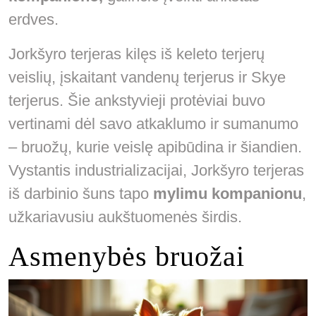
erdves.
Jorkšyro terjeras kilęs iš keleto terjerų
veislių, įskaitant vandenų terjerus ir Skye
terjerus. Šie ankstyvieji protėviai buvo
vertinami dėl savo atkaklumo ir sumanumo
– bruožų, kurie veislę apibūdina ir šiandien.
Vystantis industrializacijai, Jorkšyro terjeras
iš darbinio šuns tapo
mylimu kompanionu
,
užkariavusiu aukštuomenės širdis.
Asmenybės bruožai