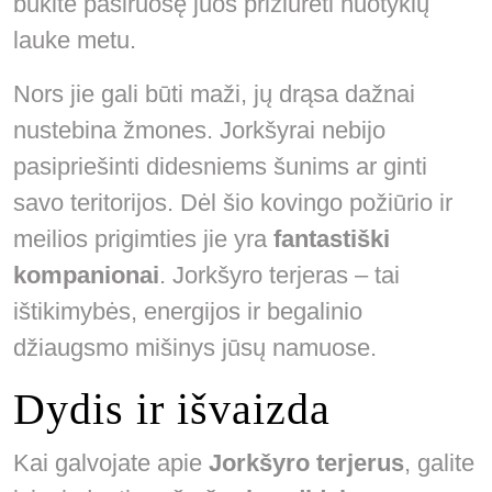
būkite pasiruošę juos prižiūrėti nuotykių
lauke metu.
Nors jie gali būti maži, jų drąsa dažnai
nustebina žmones. Jorkšyrai nebijo
pasipriešinti didesniems šunims ar ginti
savo teritorijos. Dėl šio kovingo požiūrio ir
meilios prigimties jie yra
fantastiški
kompanionai
. Jorkšyro terjeras – tai
ištikimybės, energijos ir begalinio
džiaugsmo mišinys jūsų namuose.
Dydis ir išvaizda
Kai galvojate apie
Jorkšyro terjerus
, galite