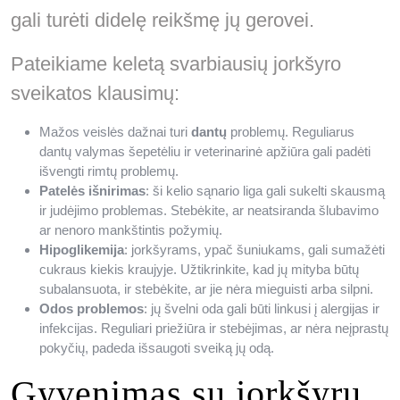
gali turėti didelę reikšmę jų gerovei.
Pateikiame keletą svarbiausių jorkšyro
sveikatos klausimų:
Mažos veislės dažnai turi
dantų
problemų. Reguliarus
dantų valymas šepetėliu ir veterinarinė apžiūra gali padėti
išvengti rimtų problemų.
Patelės išnirimas
: ši kelio sąnario liga gali sukelti skausmą
ir judėjimo problemas. Stebėkite, ar neatsiranda šlubavimo
ar nenoro mankštintis požymių.
Hipoglikemija
: jorkšyrams, ypač šuniukams, gali sumažėti
cukraus kiekis kraujyje. Užtikrinkite, kad jų mityba būtų
subalansuota, ir stebėkite, ar jie nėra mieguisti arba silpni.
Odos problemos
: jų švelni oda gali būti linkusi į alergijas ir
infekcijas. Reguliari priežiūra ir stebėjimas, ar nėra neįprastų
pokyčių, padeda išsaugoti sveiką jų odą.
Gyvenimas su jorkšyru