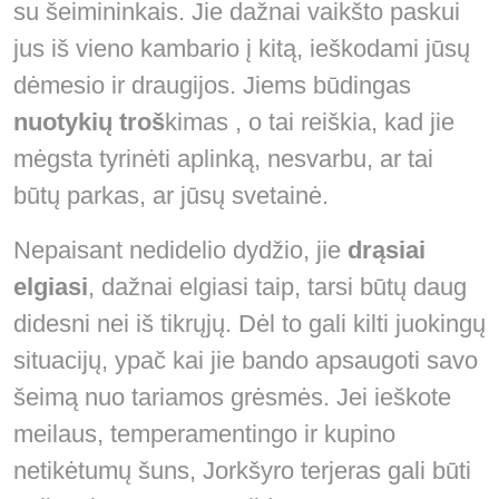
su šeimininkais. Jie dažnai vaikšto paskui
jus iš vieno kambario į kitą, ieškodami jūsų
dėmesio ir draugijos. Jiems būdingas
nuotykių troš
kimas , o tai reiškia, kad jie
mėgsta tyrinėti aplinką, nesvarbu, ar tai
būtų parkas, ar jūsų svetainė.
Nepaisant nedidelio dydžio, jie
drąsiai
elgiasi
, dažnai elgiasi taip, tarsi būtų daug
didesni nei iš tikrųjų. Dėl to gali kilti juokingų
situacijų, ypač kai jie bando apsaugoti savo
šeimą nuo tariamos grėsmės. Jei ieškote
meilaus, temperamentingo ir kupino
netikėtumų šuns, Jorkšyro terjeras gali būti