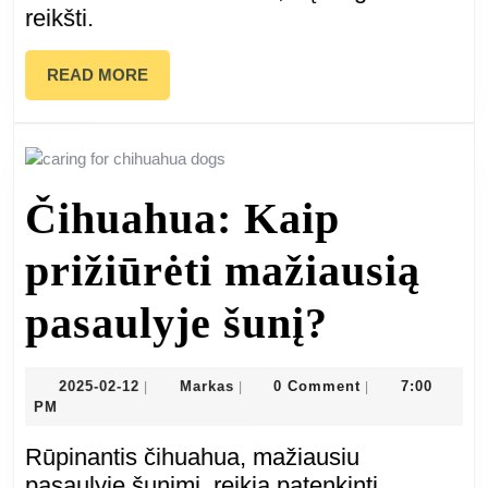
t
reikšti.
r
READ
READ MORE
MORE
Čihuahua: Kaip
prižiūrėti mažiausią
Čihuahu
pasaulyje šunį?
Kaip
2025-
Markas
2025-02-12
Markas
0 Comment
7:00
|
|
|
02-
PM
prižiūrė
12
Rūpinantis čihuahua, mažiausiu
mažiaus
pasaulyje šunimi, reikia patenkinti