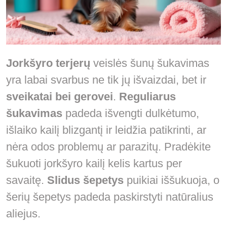
Jorkšyro terjerų
veislės šunų šukavimas
yra labai svarbus ne tik jų išvaizdai, bet ir
sveikatai bei gerovei
.
Reguliarus
šukavimas
padeda išvengti dulkėtumo,
išlaiko kailį blizgantį ir leidžia patikrinti, ar
nėra odos problemų ar parazitų. Pradėkite
šukuoti jorkšyro kailį kelis kartus per
savaitę.
Slidus šepetys
puikiai iššukuoja, o
šerių šepetys padeda paskirstyti natūralius
aliejus.