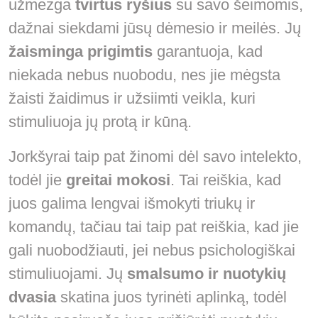
užmezga
tvirtus ryšius
su savo šeimomis,
dažnai siekdami jūsų dėmesio ir meilės. Jų
žaisminga prigimtis
garantuoja, kad
niekada nebus nuobodu, nes jie mėgsta
žaisti žaidimus ir užsiimti veikla, kuri
stimuliuoja jų protą ir kūną.
Jorkšyrai taip pat žinomi dėl savo intelekto,
todėl jie
greitai mokosi
. Tai reiškia, kad
juos galima lengvai išmokyti triukų ir
komandų, tačiau tai taip pat reiškia, kad jie
gali nuobodžiauti, jei nebus psichologiškai
stimuliuojami. Jų
smalsumo ir nuotykių
dvasia
skatina juos tyrinėti aplinką, todėl