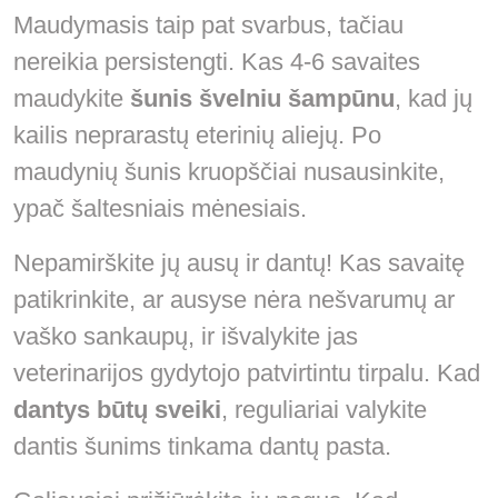
Maudymasis taip pat svarbus, tačiau
nereikia persistengti. Kas 4-6 savaites
maudykite
šunis švelniu šampūnu
, kad jų
kailis neprarastų eterinių aliejų. Po
maudynių šunis kruopščiai nusausinkite,
ypač šaltesniais mėnesiais.
Nepamirškite jų ausų ir dantų! Kas savaitę
patikrinkite, ar ausyse nėra nešvarumų ar
vaško sankaupų, ir išvalykite jas
veterinarijos gydytojo patvirtintu tirpalu. Kad
dantys būtų sveiki
, reguliariai valykite
dantis šunims tinkama dantų pasta.