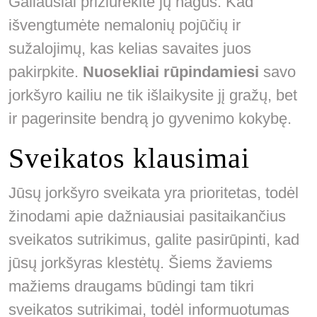
Galiausiai prižiūrėkite jų nagus. Kad
išvengtumėte nemalonių pojūčių ir
sužalojimų, kas kelias savaites juos
pakirpkite.
Nuosekliai rūpindamiesi
savo
jorkšyro kailiu ne tik išlaikysite jį gražų, bet
ir pagerinsite bendrą jo gyvenimo kokybę.
Sveikatos klausimai
Jūsų jorkšyro sveikata yra prioritetas, todėl
žinodami apie dažniausiai pasitaikančius
sveikatos sutrikimus, galite pasirūpinti, kad
jūsų jorkšyras klestėtų. Šiems žaviems
mažiems draugams būdingi tam tikri
sveikatos sutrikimai, todėl informuotumas