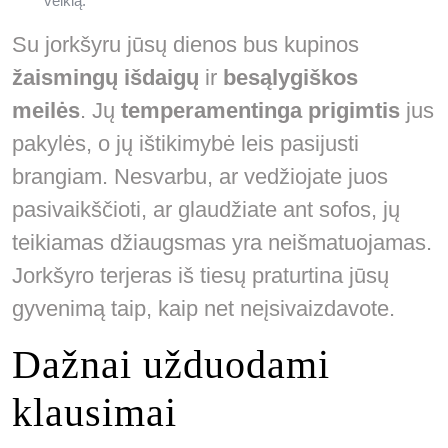
veiklą.
Su jorkšyru jūsų dienos bus kupinos
žaismingų išdaigų
ir
besąlygiškos
meilės
. Jų
temperamentinga prigimtis
jus
pakylės, o jų ištikimybė leis pasijusti
brangiam. Nesvarbu, ar vedžiojate juos
pasivaikščioti, ar glaudžiate ant sofos, jų
teikiamas džiaugsmas yra neišmatuojamas.
Jorkšyro terjeras iš tiesų praturtina jūsų
gyvenimą taip, kaip net neįsivaizdavote.
Dažnai užduodami
klausimai