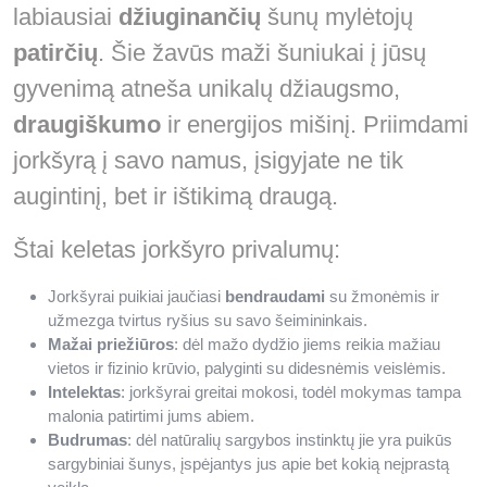
labiausiai
džiuginančių
šunų mylėtojų
patirčių
. Šie žavūs maži šuniukai į jūsų
gyvenimą atneša unikalų džiaugsmo,
draugiškumo
ir energijos mišinį. Priimdami
jorkšyrą į savo namus, įsigyjate ne tik
augintinį, bet ir ištikimą draugą.
Štai keletas jorkšyro privalumų:
Jorkšyrai puikiai jaučiasi
bendraudami
su žmonėmis ir
užmezga tvirtus ryšius su savo šeimininkais.
Mažai priežiūros
: dėl mažo dydžio jiems reikia mažiau
vietos ir fizinio krūvio, palyginti su didesnėmis veislėmis.
Intelektas
: jorkšyrai greitai mokosi, todėl mokymas tampa
malonia patirtimi jums abiem.
Budrumas
: dėl natūralių sargybos instinktų jie yra puikūs
sargybiniai šunys, įspėjantys jus apie bet kokią neįprastą