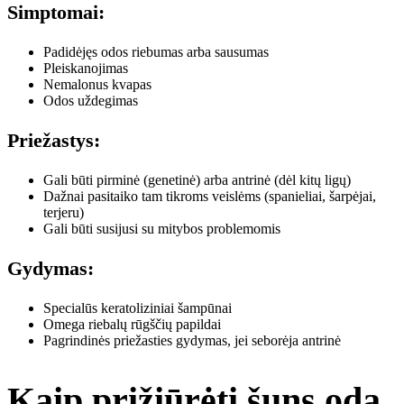
Simptomai:
Padidėjęs odos riebumas arba sausumas
Pleiskanojimas
Nemalonus kvapas
Odos uždegimas
Priežastys:
Gali būti pirminė (genetinė) arba antrinė (dėl kitų ligų)
Dažnai pasitaiko tam tikroms veislėms (spanieliai, šarpėjai,
terjeru)
Gali būti susijusi su mitybos problemomis
Gydymas:
Specialūs keratoliziniai šampūnai
Omega riebalų rūgščių papildai
Pagrindinės priežasties gydymas, jei seborėja antrinė
Kaip prižiūrėti šuns odą