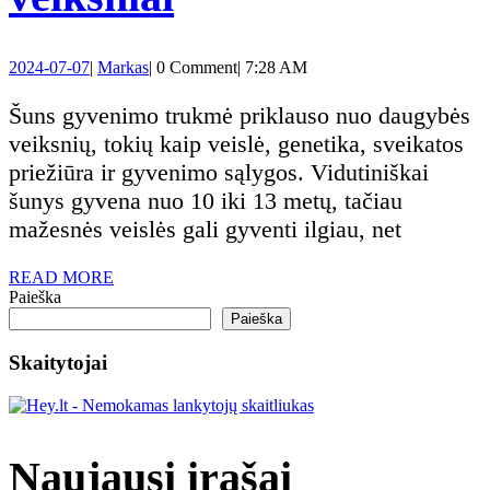
to
laiko
2024-
Markas
2024-07-07
|
Markas
|
0 Comment
|
7:28 AM
nežino
gyvena
07-
07
Šuns gyvenimo trukmė priklauso nuo daugybės
šunys?
veiksnių, tokių kaip veislė, genetika, sveikatos
priežiūra ir gyvenimo sąlygos. Vidutiniškai
Vidutinė
šunys gyvena nuo 10 iki 13 metų, tačiau
mažesnės veislės gali gyventi ilgiau, net
gyvenimo
READ
READ MORE
trukmė
MORE
Paieška
Paieška
ir
Skaitytojai
sveikatos
veiksniai
Naujausi įrašai