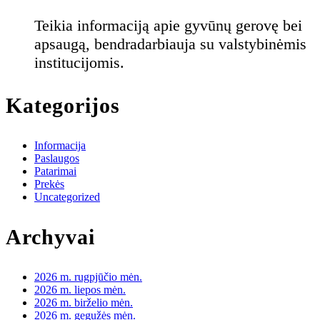
Teikia informaciją apie gyvūnų gerovę bei
apsaugą, bendradarbiauja su valstybinėmis
institucijomis.
Kategorijos
Informacija
Paslaugos
Patarimai
Prekės
Uncategorized
Archyvai
2026 m. rugpjūčio mėn.
2026 m. liepos mėn.
2026 m. birželio mėn.
2026 m. gegužės mėn.