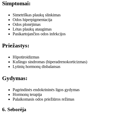
Simptomai:
Simetriškas plaukų slinkimas
Odos hiperpigmentacija
Odos plonėjimas
Lėtas plaukų ataugimas
Pasikartojančios odos infekcijos
Priežastys:
Hipotiroidizmas
Kušingo sindromas (hiperadrenokorticizmas)
Lytinių hormonų disbalansas
Gydymas:
Pagrindinės endokrininės ligos gydymas
Hormonų terapija
Palaikomasis odos priežiūros režimas
6. Seborėja