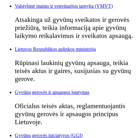
Valstybinė maisto ir veterinarijos tarnyba (VMVT)
Atsakinga už gyvūnų sveikatos ir gerovės
priežiūrą, teikia informaciją apie gyvūnų
laikymo reikalavimus ir sveikatos apsaugą.
Lietuvos Respublikos aplinkos ministerija
Rūpinasi laukinių gyvūnų apsauga, teikia
teisės aktus ir gaires, susijusias su gyvūnų
gerove.
Gyvūnų gerovės ir apsaugos įstatymas
Oficialus teisės aktas, reglamentuojantis
gyvūnų gerovės ir apsaugos principus
Lietuvoje.
Gyvūnų gerovės iniciatyvos (GGI)