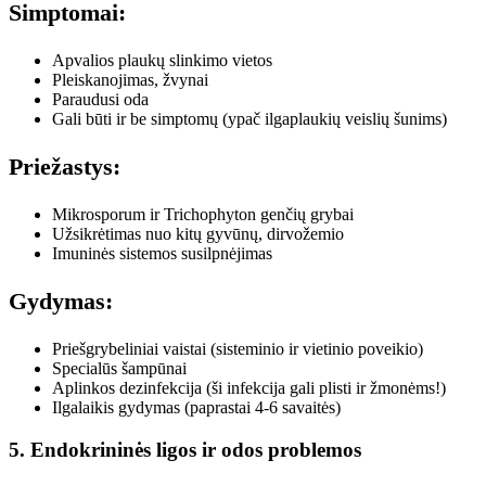
Simptomai:
Apvalios plaukų slinkimo vietos
Pleiskanojimas, žvynai
Paraudusi oda
Gali būti ir be simptomų (ypač ilgaplaukių veislių šunims)
Priežastys:
Mikrosporum ir Trichophyton genčių grybai
Užsikrėtimas nuo kitų gyvūnų, dirvožemio
Imuninės sistemos susilpnėjimas
Gydymas:
Priešgrybeliniai vaistai (sisteminio ir vietinio poveikio)
Specialūs šampūnai
Aplinkos dezinfekcija (ši infekcija gali plisti ir žmonėms!)
Ilgalaikis gydymas (paprastai 4-6 savaitės)
5. Endokrininės ligos ir odos problemos