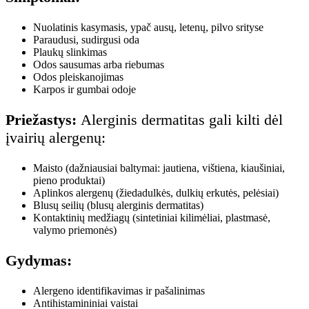
Nuolatinis kasymasis, ypač ausų, letenų, pilvo srityse
Paraudusi, sudirgusi oda
Plaukų slinkimas
Odos sausumas arba riebumas
Odos pleiskanojimas
Karpos ir gumbai odoje
Priežastys:
Alerginis dermatitas gali kilti dėl
įvairių alergenų:
Maisto (dažniausiai baltymai: jautiena, vištiena, kiaušiniai,
pieno produktai)
Aplinkos alergenų (žiedadulkės, dulkių erkutės, pelėsiai)
Blusų seilių (blusų alerginis dermatitas)
Kontaktinių medžiagų (sintetiniai kilimėliai, plastmasė,
valymo priemonės)
Gydymas:
Alergeno identifikavimas ir pašalinimas
Antihistamininiai vaistai