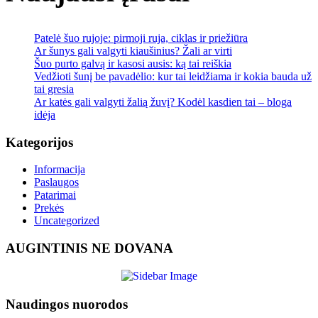
Patelė šuo rujoje: pirmoji ruja, ciklas ir priežiūra
Ar šunys gali valgyti kiaušinius? Žali ar virti
Šuo purto galvą ir kasosi ausis: ką tai reiškia
Vedžioti šunį be pavadėlio: kur tai leidžiama ir kokia bauda už
tai gresia
Ar katės gali valgyti žalią žuvį? Kodėl kasdien tai – bloga
idėja
Kategorijos
Informacija
Paslaugos
Patarimai
Prekės
Uncategorized
AUGINTINIS NE DOVANA
Naudingos nuorodos