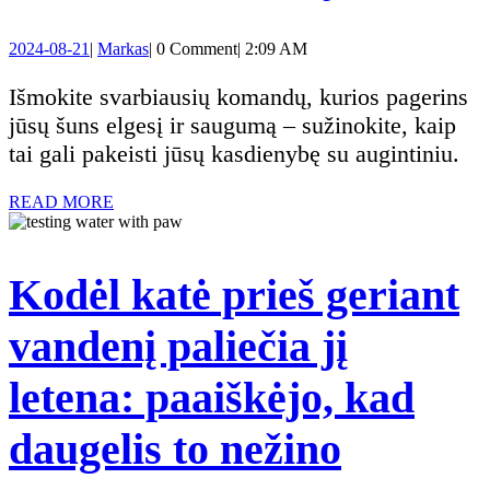
š
2024-
Markas
2024-08-21
|
Markas
|
0 Comment
|
2:09 AM
k
08-
21
Išmokite svarbiausių komandų, kurios pagerins
žo
jūsų šuns elgesį ir saugumą – sužinokite, kaip
tai gali pakeisti jūsų kasdienybę su augintiniu.
k
READ
READ MORE
ki
MORE
sa
Kodėl katė prieš geriant
tu
vandenį paliečia jį
ži
letena: paaiškėjo, kad
Kodėl
daugelis to nežino