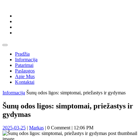
Skip
to
content
Skip
to
content
Open
Button
Pradžia
Informacija
Patarimai
Paslaugos
Apie Mus
Kontaktai
Close
Informacija
Šunų odos ligos: simptomai, priežastys ir gydymas
Button
Šunų odos ligos: simptomai, priežastys ir
gydymas
2025-
Markas
2025-03-25
|
Markas
|
0 Comment
|
12:06 PM
03-
25