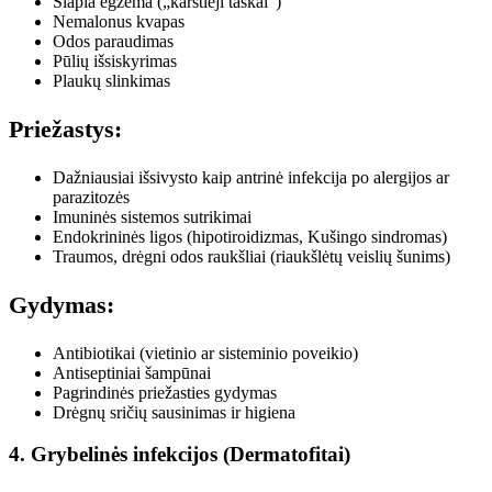
Šlapia egzema („karštieji taškai”)
Nemalonus kvapas
Odos paraudimas
Pūlių išsiskyrimas
Plaukų slinkimas
Priežastys:
Dažniausiai išsivysto kaip antrinė infekcija po alergijos ar
parazitozės
Imuninės sistemos sutrikimai
Endokrininės ligos (hipotiroidizmas, Kušingo sindromas)
Traumos, drėgni odos raukšliai (riaukšlėtų veislių šunims)
Gydymas:
Antibiotikai (vietinio ar sisteminio poveikio)
Antiseptiniai šampūnai
Pagrindinės priežasties gydymas
Drėgnų sričių sausinimas ir higiena
4. Grybelinės infekcijos (Dermatofitai)