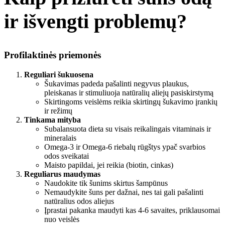
ir išvengti problemų?
Profilaktinės priemonės
Reguliari šukuosena
Šukavimas padeda pašalinti negyvus plaukus,
pleiskanas ir stimuliuoja natūralių aliejų pasiskirstymą
Skirtingoms veislėms reikia skirtingų šukavimo įrankių
ir režimų
Tinkama mityba
Subalansuota dieta su visais reikalingais vitaminais ir
mineralais
Omega-3 ir Omega-6 riebalų rūgštys ypač svarbios
odos sveikatai
Maisto papildai, jei reikia (biotin, cinkas)
Reguliarus maudymas
Naudokite tik šunims skirtus šampūnus
Nemaudykite šuns per dažnai, nes tai gali pašalinti
natūralius odos aliejus
Įprastai pakanka maudyti kas 4-6 savaites, priklausomai
nuo veislės