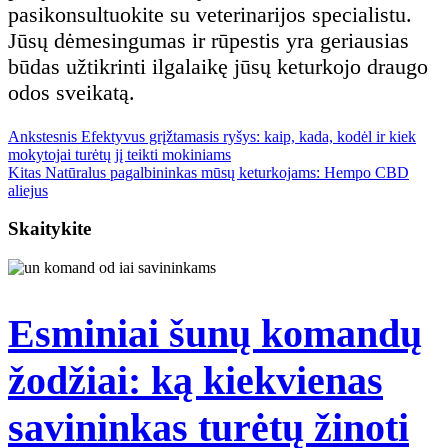
pasikonsultuokite su veterinarijos specialistu.
Jūsų dėmesingumas ir rūpestis yra geriausias
būdas užtikrinti ilgalaikę jūsų keturkojo draugo
odos sveikatą.
Previous
Navigacija
Ankstesnis
Efektyvus grįžtamasis ryšys: kaip, kada, kodėl ir kiek
post:
mokytojai turėtų jį teikti mokiniams
Next
Kitas
Natūralus pagalbininkas mūsų keturkojams: Hempo CBD
tarp
post:
aliejus
Skaitykite
įrašų
Esminiai šunų komandų
žodžiai: ką kiekvienas
Es
savininkas turėtų žinoti