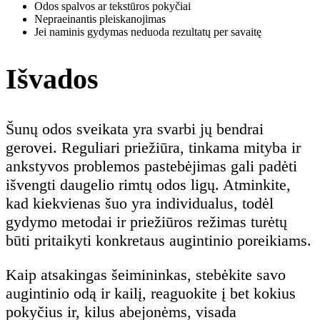
Odos spalvos ar tekstūros pokyčiai
Nepraeinantis pleiskanojimas
Jei naminis gydymas neduoda rezultatų per savaitę
Išvados
Šunų odos sveikata yra svarbi jų bendrai
gerovei. Reguliari priežiūra, tinkama mityba ir
ankstyvos problemos pastebėjimas gali padėti
išvengti daugelio rimtų odos ligų. Atminkite,
kad kiekvienas šuo yra individualus, todėl
gydymo metodai ir priežiūros režimas turėtų
būti pritaikyti konkretaus augintinio poreikiams.
Kaip atsakingas šeimininkas, stebėkite savo
augintinio odą ir kailį, reaguokite į bet kokius
pokyčius ir, kilus abejonėms, visada