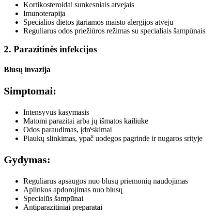
Kortikosteroidai sunkesniais atvejais
Imunoterapija
Specialios dietos įtariamos maisto alergijos atveju
Reguliarus odos priežiūros režimas su specialiais šampūnais
2. Parazitinės infekcijos
Blusų invazija
Simptomai:
Intensyvus kasymasis
Matomi parazitai arba jų išmatos kailiuke
Odos paraudimas, įdrėskimai
Plaukų slinkimas, ypač uodegos pagrinde ir nugaros srityje
Gydymas:
Reguliarus apsaugos nuo blusų priemonių naudojimas
Aplinkos apdorojimas nuo blusų
Specialūs šampūnai
Antiparazitiniai preparatai