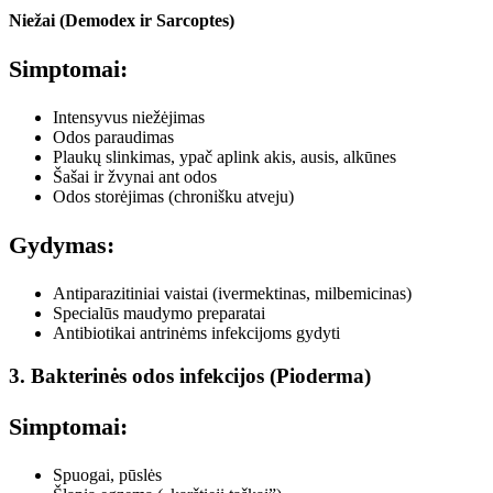
Niežai (Demodex ir Sarcoptes)
Simptomai:
Intensyvus niežėjimas
Odos paraudimas
Plaukų slinkimas, ypač aplink akis, ausis, alkūnes
Šašai ir žvynai ant odos
Odos storėjimas (chronišku atveju)
Gydymas:
Antiparazitiniai vaistai (ivermektinas, milbemicinas)
Specialūs maudymo preparatai
Antibiotikai antrinėms infekcijoms gydyti
3. Bakterinės odos infekcijos (Pioderma)
Simptomai:
Spuogai, pūslės