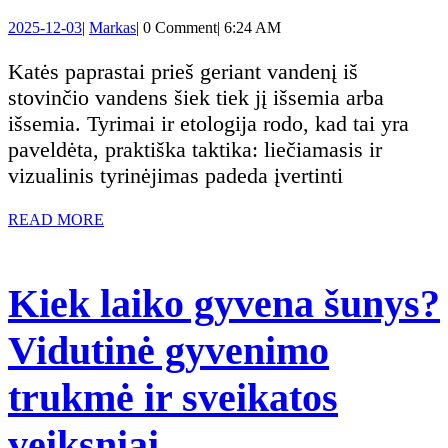
katė
2025-
Markas
2025-12-03
|
Markas
|
0 Comment
|
6:24 AM
prieš
12-
03
Katės paprastai prieš geriant vandenį iš
geriant
stovinčio vandens šiek tiek jį išsemia arba
išsemia. Tyrimai ir etologija rodo, kad tai yra
vandenį
paveldėta, praktiška taktika: liečiamasis ir
vizualinis tyrinėjimas padeda įvertinti
paliečia
READ
READ MORE
jį
MORE
letena:
Kiek laiko gyvena šunys?
paaiškė
Vidutinė gyvenimo
kad
trukmė ir sveikatos
daugeli
Kiek
veiksniai