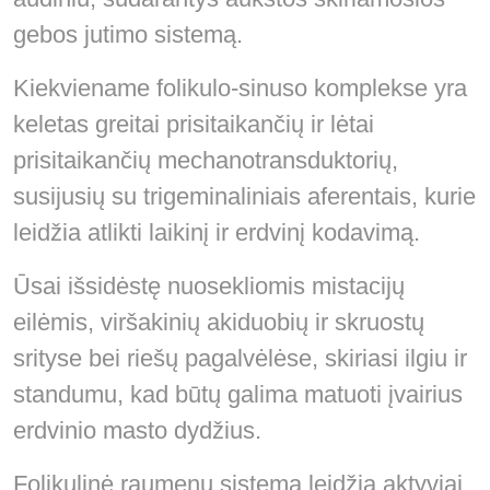
gebos jutimo sistemą.
Kiekviename folikulo-sinuso komplekse yra
keletas greitai prisitaikančių ir lėtai
prisitaikančių mechanotransduktorių,
susijusių su trigeminaliniais aferentais, kurie
leidžia atlikti laikinį ir erdvinį kodavimą.
Ūsai išsidėstę nuosekliomis mistacijų
eilėmis, viršakinių akiduobių ir skruostų
srityse bei riešų pagalvėlėse, skiriasi ilgiu ir
standumu, kad būtų galima matuoti įvairius
erdvinio masto dydžius.
Folikulinė raumenų sistema leidžia aktyviai