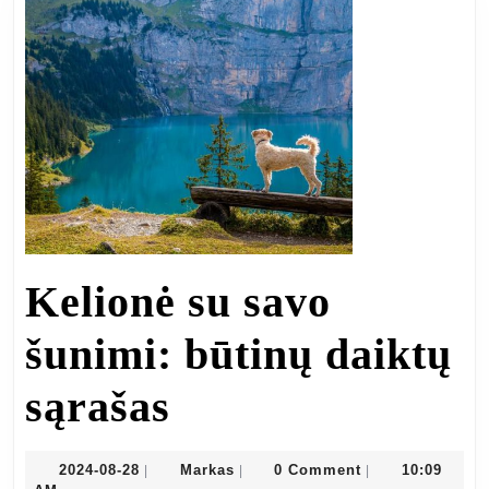
j
a
m
„
p
Kelionė su savo
p
šunimi: būtinų daiktų
Kelionė
sąrašas
su
2024-
Markas
2024-08-28
Markas
0 Comment
10:09
|
|
|