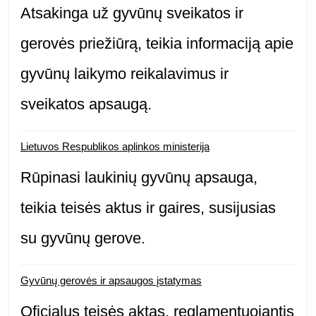
Atsakinga už gyvūnų sveikatos ir
gerovės priežiūrą, teikia informaciją apie
gyvūnų laikymo reikalavimus ir
sveikatos apsaugą.
Lietuvos Respublikos aplinkos ministerija
Rūpinasi laukinių gyvūnų apsauga,
teikia teisės aktus ir gaires, susijusias
su gyvūnų gerove.
Gyvūnų gerovės ir apsaugos įstatymas
Oficialus teisės aktas, reglamentuojantis