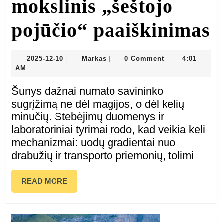
mokslinis „šeštojo
K
pojūčio“ paaiškinimas
š
2025-
Markas
2025-12-10
Markas
0 Comment
4:01
|
|
|
12-
AM
j
10
Šunys dažnai numato savininko
s
sugrįžimą ne dėl magijos, o dėl kelių
minučių. Stebėjimų duomenys ir
š
laboratoriniai tyrimai rodo, kad veikia keli
mechanizmai: uodų gradientai nuo
a
drabužių ir transporto priemonių, tolimi
1
READ
READ MORE
m
MORE
p