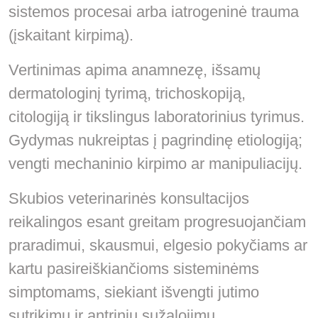
sistemos procesai arba iatrogeninė trauma
(įskaitant kirpimą).
Vertinimas apima anamnezę, išsamų
dermatologinį tyrimą, trichoskopiją,
citologiją ir tikslingus laboratorinius tyrimus.
Gydymas nukreiptas į pagrindinę etiologiją;
vengti mechaninio kirpimo ar manipuliacijų.
Skubios veterinarinės konsultacijos
reikalingos esant greitam progresuojančiam
praradimui, skausmui, elgesio pokyčiams ar
kartu pasireiškiančioms sisteminėms
simptomams, siekiant išvengti jutimo
sutrikimų ir antrinių sužalojimų.