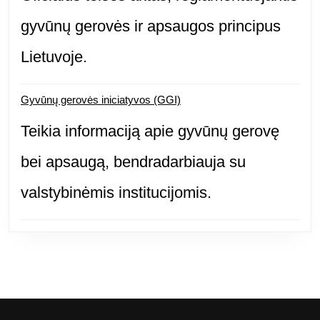
gyvūnų gerovės ir apsaugos principus
Lietuvoje.
Gyvūnų gerovės iniciatyvos (GGI)
Teikia informaciją apie gyvūnų gerovę
bei apsaugą, bendradarbiauja su
valstybinėmis institucijomis.