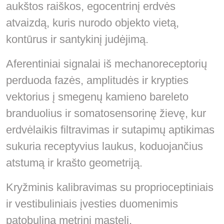
aukštos raiškos, egocentrinį erdvės
atvaizdą, kuris nurodo objekto vietą,
kontūrus ir santykinį judėjimą.
Aferentiniai signalai iš mechanoreceptorių
perduoda fazės, amplitudės ir krypties
vektorius į smegenų kamieno bareleto
branduolius ir somatosensorinę žievę, kur
erdvėlaikis filtravimas ir sutapimų aptikimas
sukuria receptyvius laukus, koduojančius
atstumą ir krašto geometriją.
Kryžminis kalibravimas su proprioceptiniais
ir vestibuliniais įvesties duomenimis
patobulina metrinį mastelį.