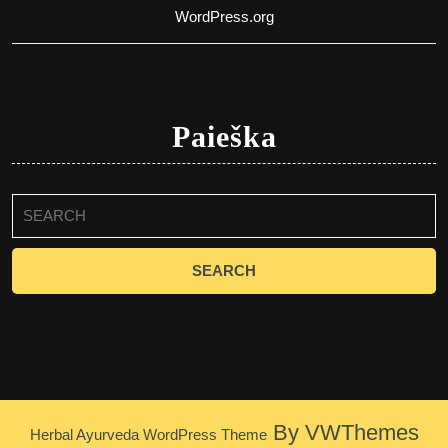
WordPress.org
Paieška
Search
for:
By VWThemes
Herbal Ayurveda WordPress Theme