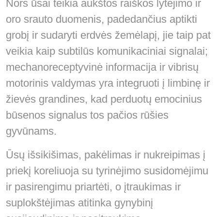
Nors ūsai teikia aukštos raiškos lytėjimo ir
oro srauto duomenis, padedančius aptikti
grobį ir sudaryti erdvės žemėlapį, jie taip pat
veikia kaip subtilūs komunikaciniai signalai;
mechanoreceptyvinė informacija ir vibrisų
motorinis valdymas yra integruoti į limbinę ir
žievės grandines, kad perduotų emocinius
būsenos signalus tos pačios rūšies
gyvūnams.
Ūsų išsikišimas, pakėlimas ir nukreipimas į
priekį koreliuoja su tyrinėjimo susidomėjimu
ir pasirengimu priartėti, o įtraukimas ir
suplokštėjimas atitinka gynybinį