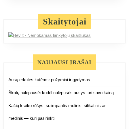
Skaitytojai
NAUJAUSI ĮRAŠAI
Ausų erkutės katėms: požymiai ir gydymas
Škotų nulėpausė: kodėl nulėpusės ausys turi savo kainą
Kačių kraiko rūšys: sulimpantis molinis, silikatinis ar
medinis — kurį pasirinkti