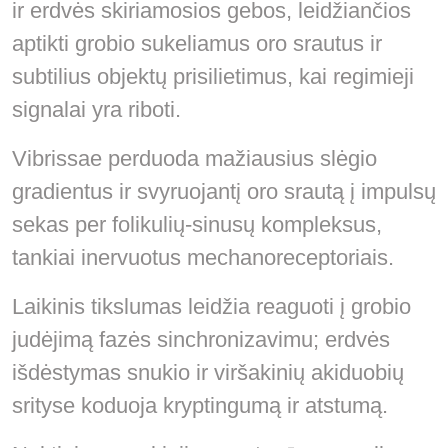
ir erdvės skiriamosios gebos, leidžiančios
aptikti grobio sukeliamus oro srautus ir
subtilius objektų prisilietimus, kai regimieji
signalai yra riboti.
Vibrissae perduoda mažiausius slėgio
gradientus ir svyruojantį oro srautą į impulsų
sekas per folikulių-sinusų kompleksus,
tankiai inervuotus mechanoreceptoriais.
Laikinis tikslumas leidžia reaguoti į grobio
judėjimą fazės sinchronizavimu; erdvės
išdėstymas snukio ir viršakinių akiduobių
srityse koduoja kryptingumą ir atstumą.