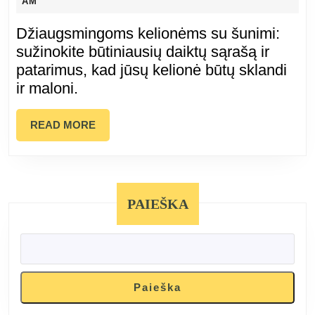
08-
AM
savo
28
Džiaugsmingoms kelionėms su šunimi:
šunimi:
sužinokite būtiniausių daiktų sąrašą ir
patarimus, kad jūsų kelionė būtų sklandi
būtinų
ir maloni.
daiktų
READ
READ MORE
sąrašas
MORE
PAIEŠKA
Paieška