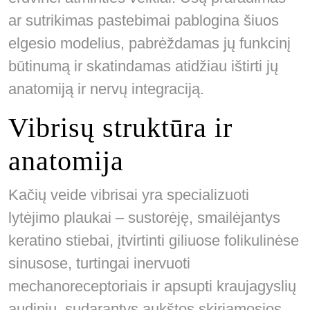
ar sutrikimas pastebimai pablogina šiuos
elgesio modelius, pabrėždamas jų funkcinį
būtinumą ir skatindamas atidžiau ištirti jų
anatomiją ir nervų integraciją.
Vibrisų struktūra ir
anatomija
Kačių veide vibrisai yra specializuoti
lytėjimo plaukai – sustorėję, smailėjantys
keratino stiebai, įtvirtinti giliuose folikulinėse
sinusose, turtingai inervuoti
mechanoreceptoriais ir apsupti kraujagyslių
audiniu, sudarantys aukštos skiriamosios