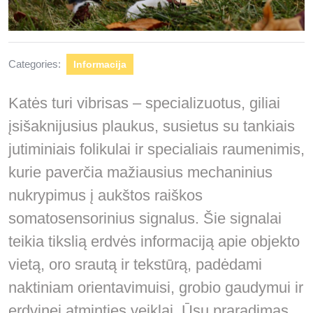
Categories:
Informacija
Katės turi vibrisas – specializuotus, giliai
įsišaknijusius plaukus, susietus su tankiais
jutiminiais folikulai ir specialiais raumenimis,
kurie paverčia mažiausius mechaninius
nukrypimus į aukštos raiškos
somatosensorinius signalus. Šie signalai
teikia tikslią erdvės informaciją apie objekto
vietą, oro srautą ir tekstūrą, padėdami
naktiniam orientavimuisi, grobio gaudymui ir
erdvinei atminties veiklai. Ūsų praradimas