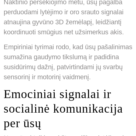
Naktinio persekiojimo metu, ūsų pagalba
perduodami lytėjimo ir oro srauto signalai
atnaujina gyvūno 3D žemėlapį, leidžiantį
koordinuoti smūgius net užsimerkus akis.
Empiriniai tyrimai rodo, kad ūsų pašalinimas
sumažina gaudymo tikslumą ir padidina
susidūrimų dažnį, patvirtindami jų svarbų
sensorinį ir motorinį vaidmenį.
Emociniai signalai ir
socialinė komunikacija
per ūsų