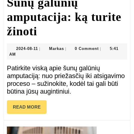
Šunų galūnių
amputacija: ką turite
Šunų
žinoti
galūnių
2024-
Markas
2024-08-11
Markas
0 Comment
5:41
|
|
|
08-
AM
amputacija:
11
Patirkite viską apie šunų galūnių
ką
amputaciją: nuo priežasčių iki atsigavimo
proceso – sužinokite, kodėl tai gali būti
turite
būtina jūsų augintiniui.
žinoti
READ
READ MORE
MORE