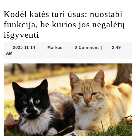
Kodėl katės turi ūsus: nuostabi
funkcija, be kurios jos negalėtų
išgyventi
2025-
Markas
2025-11-14
Markas
0 Comment
2:49
|
|
|
11-
AM
14