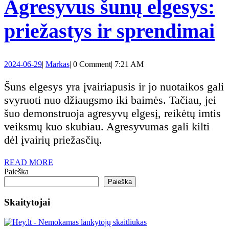
kodė
Agresyvus šunų elgesys:
svar
A
priežastys ir sprendimai
ir
š
2024-
Markas
2024-06-29
|
Markas
|
0 Comment
|
7:21 AM
kiek
e
06-
29
Šuns elgesys yra įvairiapusis ir jo nuotaikos gali
laiko
p
svyruoti nuo džiaugsmo iki baimės. Tačiau, jei
šuo demonstruoja agresyvų elgesį, reikėtų imtis
tam
ir
veiksmų kuo skubiau. Agresyvumas gali kilti
reiki
dėl įvairių priežasčių.
s
READ
READ MORE
MORE
Paieška
Paieška
Skaitytojai