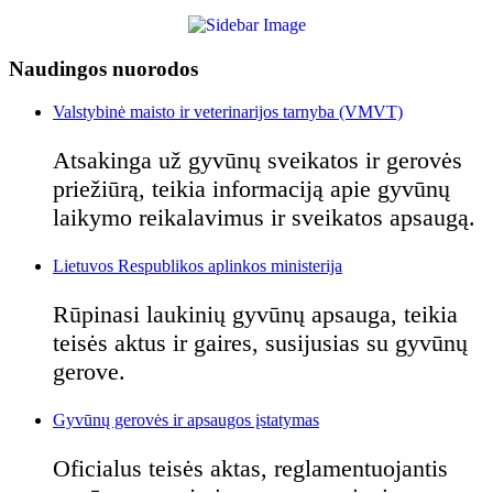
Naudingos nuorodos
Valstybinė maisto ir veterinarijos tarnyba (VMVT)
Atsakinga už gyvūnų sveikatos ir gerovės
priežiūrą, teikia informaciją apie gyvūnų
laikymo reikalavimus ir sveikatos apsaugą.
Lietuvos Respublikos aplinkos ministerija
Rūpinasi laukinių gyvūnų apsauga, teikia
teisės aktus ir gaires, susijusias su gyvūnų
gerove.
Gyvūnų gerovės ir apsaugos įstatymas
Oficialus teisės aktas, reglamentuojantis