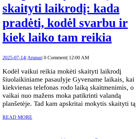
skaityti laikrodį: kada
jūsų
pradėti, kodėl svarbu ir
požiūrį
Kaip
kiek laiko tam reikia
į
išmo
jas
2025-
Arunas
2025-07-14
|
Arunas
|
0 Comment
|
12:00 AM
vaik
07-
14
Kodėl vaikui reikia mokėti skaityti laikrodį
skait
šiuolaikiniame pasaulyje Gyvename laikais, kai
kiekvienas telefonas rodo laiką skaitmenimis, o
laikr
vaikai nuo mažens moka patikrinti valandą
planšetėje. Tad kam apskritai mokytis skaityti tą
kada
READ
READ MORE
pradė
MORE