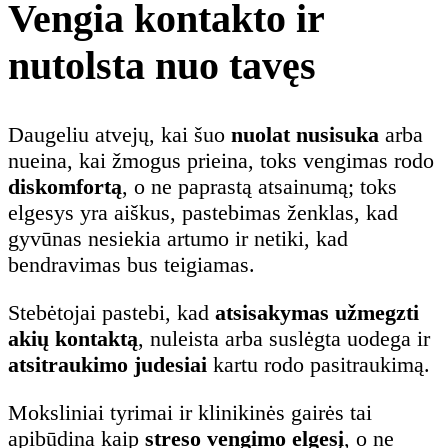
Vengia kontakto ir
nutolsta nuo tavęs
Daugeliu atvejų, kai šuo
nuolat nusisuka
arba
nueina, kai žmogus prieina, toks vengimas rodo
diskomfortą
, o ne paprastą atsainumą; toks
elgesys yra aiškus, pastebimas ženklas, kad
gyvūnas nesiekia artumo ir netiki, kad
bendravimas bus teigiamas.
Stebėtojai pastebi, kad
atsisakymas užmegzti
akių kontaktą
, nuleista arba suslėgta uodega ir
atsitraukimo judesiai
kartu rodo pasitraukimą.
Moksliniai tyrimai ir klinikinės gairės tai
apibūdina kaip
streso vengimo elgesį
, o ne