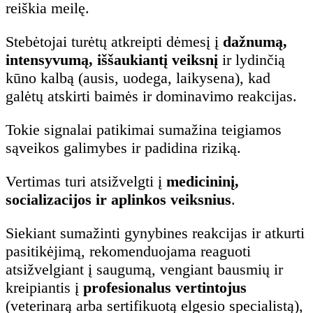
reiškia meilę.
Stebėtojai turėtų atkreipti dėmesį į
dažnumą,
intensyvumą, iššaukiantį veiksnį
ir lydinčią
kūno kalbą (ausis, uodega, laikysena), kad
galėtų atskirti baimės ir dominavimo reakcijas.
Tokie signalai patikimai sumažina teigiamos
sąveikos galimybes ir padidina riziką.
Vertimas turi atsižvelgti į
medicininį,
socializacijos ir aplinkos veiksnius
.
Siekiant sumažinti gynybines reakcijas ir atkurti
pasitikėjimą, rekomenduojama reaguoti
atsižvelgiant į saugumą, vengiant bausmių ir
kreipiantis į
profesionalus vertintojus
(veterinarą arba sertifikuotą elgesio specialistą),