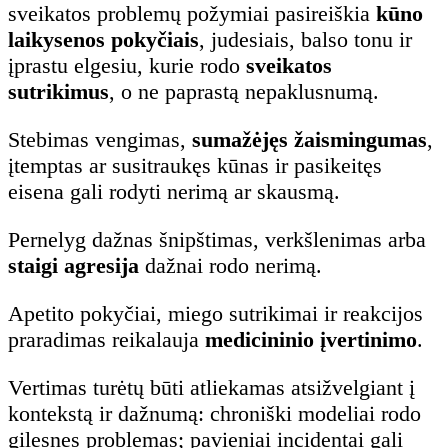
sveikatos problemų požymiai pasireiškia
kūno
laikysenos pokyčiais
, judesiais, balso tonu ir
įprastu elgesiu, kurie rodo
sveikatos
sutrikimus
, o ne paprastą nepaklusnumą.
Stebimas vengimas,
sumažėjęs žaismingumas
,
įtemptas ar susitraukęs kūnas ir pasikeitęs
eisena gali rodyti nerimą ar skausmą.
Pernelyg dažnas šnipštimas, verkšlenimas arba
staigi agresija
dažnai rodo nerimą.
Apetito pokyčiai, miego sutrikimai ir reakcijos
praradimas reikalauja
medicininio įvertinimo
.
Vertimas turėtų būti atliekamas atsižvelgiant į
kontekstą ir dažnumą: chroniški modeliai rodo
gilesnes problemas; pavieniai incidentai gali