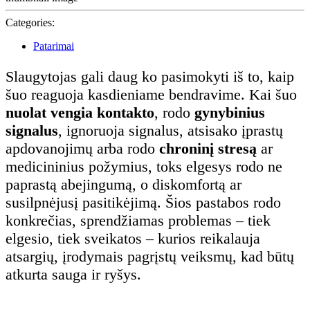
Categories:
Patarimai
Slaugytojas gali daug ko pasimokyti iš to, kaip
šuo reaguoja kasdieniame bendravime. Kai šuo
nuolat vengia kontakto
, rodo
gynybinius
signalus
, ignoruoja signalus, atsisako įprastų
apdovanojimų arba rodo
chroninį stresą
ar
medicininius požymius, toks elgesys rodo ne
paprastą abejingumą, o diskomfortą ar
susilpnėjusį pasitikėjimą. Šios pastabos rodo
konkrečias, sprendžiamas problemas – tiek
elgesio, tiek sveikatos – kurios reikalauja
atsargių, įrodymais pagrįstų veiksmų, kad būtų
atkurta sauga ir ryšys.