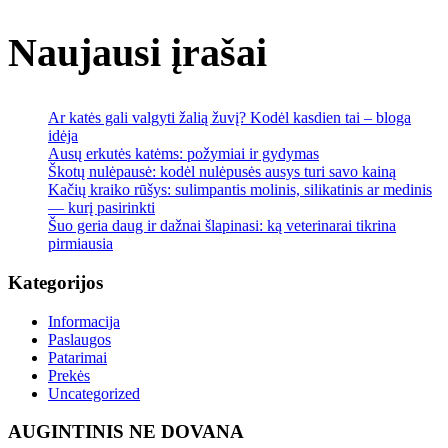
Naujausi įrašai
Ar katės gali valgyti žalią žuvį? Kodėl kasdien tai – bloga
idėja
Ausų erkutės katėms: požymiai ir gydymas
Škotų nulėpausė: kodėl nulėpusės ausys turi savo kainą
Kačių kraiko rūšys: sulimpantis molinis, silikatinis ar medinis
— kurį pasirinkti
Šuo geria daug ir dažnai šlapinasi: ką veterinarai tikrina
pirmiausia
Kategorijos
Informacija
Paslaugos
Patarimai
Prekės
Uncategorized
AUGINTINIS NE DOVANA