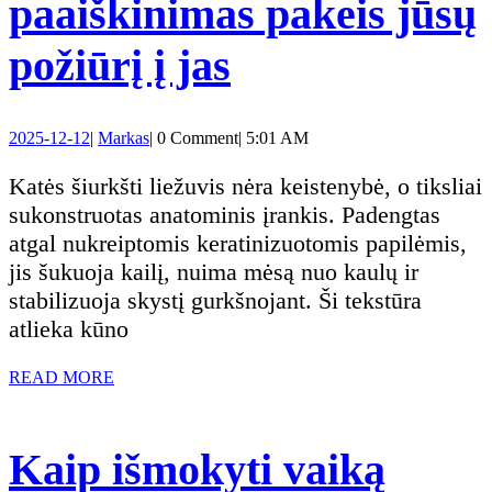
paaiškinimas pakeis jūsų
Kodėl
požiūrį į jas
katės
2025-
Markas
2025-12-12
|
Markas
|
0 Comment
|
5:01 AM
turi
12-
12
Katės šiurkšti liežuvis nėra keistenybė, o tiksliai
šiurkštų
sukonstruotas anatominis įrankis. Padengtas
atgal nukreiptomis keratinizuotomis papilėmis,
liežuvį:
jis šukuoja kailį, nuima mėsą nuo kaulų ir
stabilizuoja skystį gurkšnojant. Ši tekstūra
šio
atlieka kūno
reiškinio
READ
READ MORE
MORE
paaiškinimas
Kaip išmokyti vaiką
pakeis