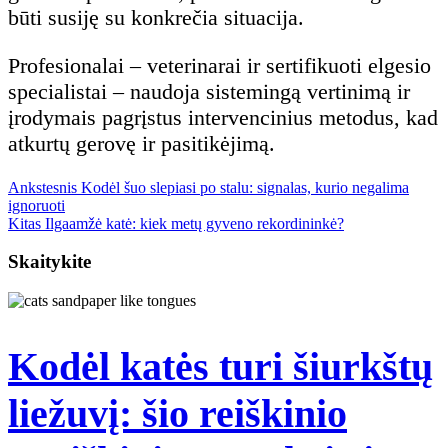
būti susiję su konkrečia situacija.
Profesionalai – veterinarai ir sertifikuoti elgesio
specialistai – naudoja sistemingą vertinimą ir
įrodymais pagrįstus intervencinius metodus, kad
atkurtų gerovę ir pasitikėjimą.
Previous
Navigacija
Ankstesnis
Kodėl šuo slepiasi po stalu: signalas, kurio negalima
post:
ignoruoti
Next
Kitas
Ilgaamžė katė: kiek metų gyveno rekordininkė?
tarp
post:
Skaitykite
įrašų
Kodėl katės turi šiurkštų
liežuvį: šio reiškinio