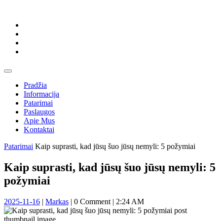
Skip
to
content
Skip
to
content
Open
Button
Pradžia
Informacija
Patarimai
Paslaugos
Apie Mus
Kontaktai
Close
Patarimai
Kaip suprasti, kad jūsų šuo jūsų nemyli: 5 požymiai
Button
Kaip suprasti, kad jūsų šuo jūsų nemyli: 5
požymiai
2025-
Markas
2025-11-16
|
Markas
|
0 Comment
|
2:24 AM
11-
16