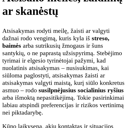
ar skanėstų
Atsisakymas rodyti meilę, žaisti ar valgyti
dažnai rodo vengimą, kuris kyla iš
streso,
baimės
arba sutrikusių žmogaus ir šuns
santykių, o ne paprastą užsispyrimą. Stebėjimo
tyrimai ir elgesio tyrinėtojai pažymi, kad
nuolatinis atsisakymas – nusisukimas, kai
siūloma paglostyti, atsisakymas žaisti ar
atsisakymas valgyti maistą, kurį siūlo konkretus
asmuo – rodo
susilpnėjusius socialinius ryšius
arba išmoktą nepasitikėjimą. Tokie pasirinkimai
labiau atspindi preferencijas ir rizikos vertinimą
nei piktadarybę.
Kūno laikysena, akių kontaktas ir situacijos