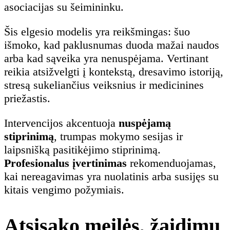
asociacijas su šeimininku.
Šis elgesio modelis yra reikšmingas: šuo
išmoko, kad paklusnumas duoda mažai naudos
arba kad sąveika yra nenuspėjama. Vertinant
reikia atsižvelgti į kontekstą, dresavimo istoriją,
stresą sukeliančius veiksnius ir medicinines
priežastis.
Intervencijos akcentuoja
nuspėjamą
stiprinimą
, trumpas mokymo sesijas ir
laipsnišką pasitikėjimo stiprinimą.
Profesionalus įvertinimas
rekomenduojamas,
kai nereagavimas yra nuolatinis arba susijęs su
kitais vengimo požymiais.
Atsisako meilės, žaidimų