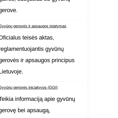
gerove.
Gyvūnų gerovės ir apsaugos įstatymas
Oficialus teisės aktas,
reglamentuojantis gyvūnų
gerovės ir apsaugos principus
Lietuvoje.
Gyvūnų gerovės iniciatyvos (GGI)
Teikia informaciją apie gyvūnų
gerovę bei apsaugą,