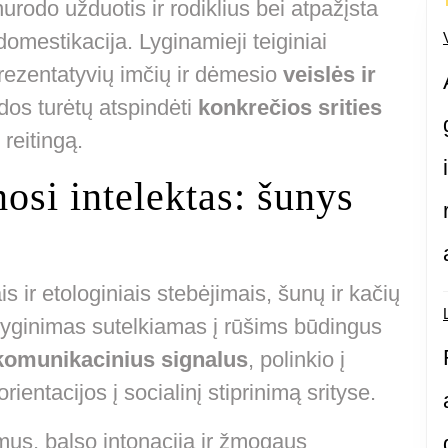
, nurodo užduotis ir rodiklius bei atpažįsta
domestikacija. Lyginamieji teiginiai
prezentatyvių imčių ir dėmesio
veislės ir
ados turėtų atspindėti
konkrečios srities
 reitingą.
osi intelektas: šunys
s ir etologiniais stebėjimais, šunų ir kačių
alyginimas sutelkiamas į rūšims būdingus
komunikacinius signalus
, polinkio į
rientacijos į socialinį stiprinimą srityse.
mus, balso intonaciją ir žmogaus