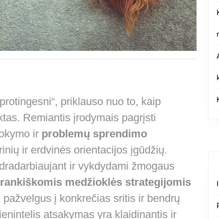
protingesni“, priklauso nuo to, kaip
tas. Remiantis įrodymais pagrįsti
okymo ir
problemų sprendimo
inių ir erdvinės orientacijos įgūdžių.
dradarbiaujant ir vykdydami žmogaus
rankiškomis medžioklės strategijomis
u pažvelgus į konkrečias sritis ir bendrų
enintelis atsakymas yra klaidinantis ir