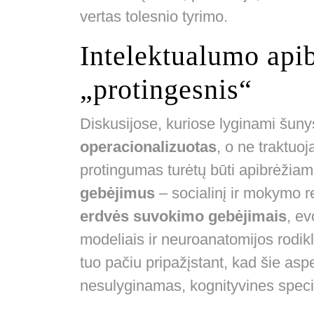
vertas tolesnio tyrimo.
Intelektualumo apib
„protingesnis“
Diskusijose, kuriose lyginami šunys 
operacionalizuotas
, o ne traktuo
protingumas turėtų būti apibrėžiam
gebėjimus
– socialinį ir mokymo 
erdvės suvokimo gebėjimais
, ev
modeliais ir neuroanatomijos rodikl
tuo pačiu pripažįstant, kad šie aspe
nesulyginamas, kognityvines specia