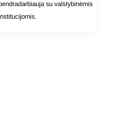
bendradarbiauja su valstybinėmis
institucijomis.