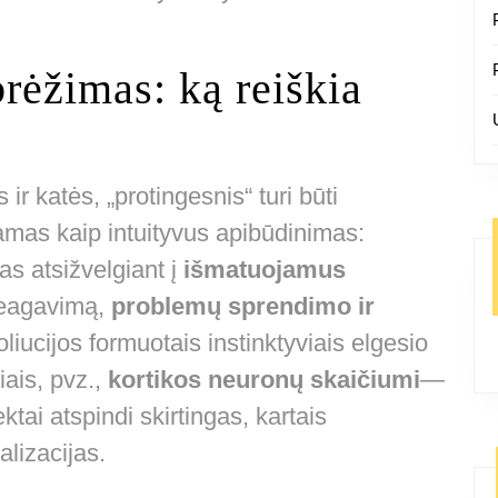
rėžimas: ką reiškia
ir katės, „protingesnis“ turi būti
jamas kaip intuityvus apibūdinimas:
as atsižvelgiant į
išmatuojamus
reagavimą,
problemų sprendimo ir
oliucijos formuotais instinktyviais elgesio
iais, pvz.,
kortikos neuronų skaičiumi
—
ktai atspindi skirtingas, kartais
lizacijas.