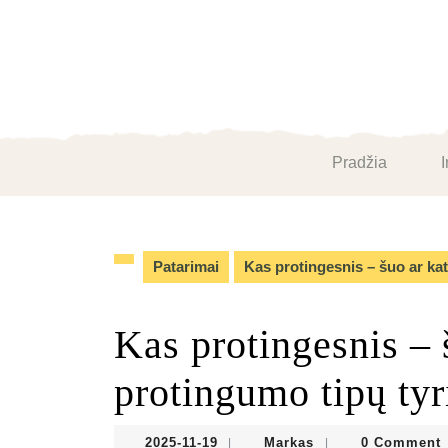
Skip
to
content
Skip
to
content
Pradžia
I
Patarimai
Kas protingesnis – šuo ar kat
Kas protingesnis – š
protingumo tipų ty
2025-
Markas
2025-11-19
Markas
0 Comment
|
|