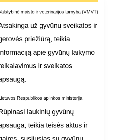
Valstybinė maisto ir veterinarijos tarnyba (VMVT)
Atsakinga už gyvūnų sveikatos ir
gerovės priežiūrą, teikia
informaciją apie gyvūnų laikymo
reikalavimus ir sveikatos
apsaugą.
Lietuvos Respublikos aplinkos ministerija
Rūpinasi laukinių gyvūnų
apsauga, teikia teisės aktus ir
gaires, susijusias su gyvūnų