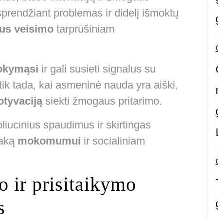
prendžiant problemas ir didelį išmoktų
us veisimo
tarprūšiniam
okymąsi
ir gali susieti signalus su
 tik tada, kai asmeninė nauda yra aiški,
tyvaciją
siekti žmogaus pritarimo.
oliucinius spaudimus ir skirtingas
taką
mokomumui
ir socialiniam
 ir prisitaikymo
s