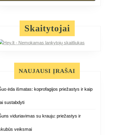
Skaitytojai
NAUJAUSI ĮRAŠAI
Šuo ėda išmatas: koprofagijos priežastys ir kaip
tai sustabdyti
Šuns viduriavimas su krauju: priežastys ir
skubūs veiksmai