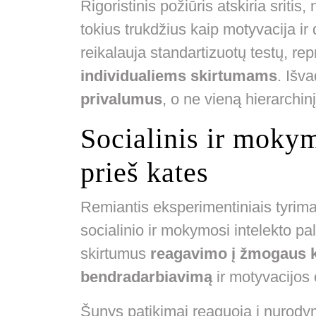
Rigoristinis požiūris atskiria sritis
tokius trukdžius kaip motyvacija ir 
reikalauja standartizuotų testų, re
individualiems skirtumams
. Išv
privalumus
, o ne vieną hierarchinį
Socialinis ir mokym
prieš kates
Remiantis eksperimentiniais tyrimai
socialinio ir mokymosi intelekto p
skirtumus
reagavimo į žmogaus 
bendradarbiavimą
ir motyvacijos o
Šunys patikimai reaguoja į nurody