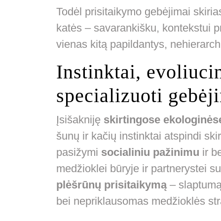
Todėl prisitaikymo gebėjimai skirias
katės – savarankišku, kontekstui pr
vienas kitą papildantys, nehierarchin
Instinktai, evoliuci
specializuoti gebėj
Įsišakniję
skirtingose ekologinės
šunų ir kačių instinktai atspindi sk
pasižymi
socialiniu pažinimu
ir b
medžioklei būryje ir partnerystei 
plėšrūnų prisitaikymą
– slaptumą,
bei nepriklausomas medžioklės str