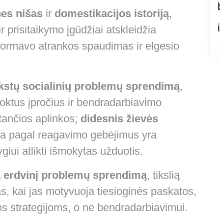
nes nišas
ir
domestikacijos istoriją
,
 prisitaikymo įgūdžiai atskleidžia
 formavo atrankos spaudimas ir elgesio
kstų socialinių problemų sprendimą
,
ktus įpročius ir bendradarbiavimo
intančios aplinkos;
didesnis žievės
nka pagal reagavimo gebėjimus yra
iui atlikti išmokytas užduotis.
 erdvinį problemų sprendimą
, tikslią
kas, kai jas motyvuoja tiesioginės paskatos,
s strategijoms, o ne bendradarbiavimui.