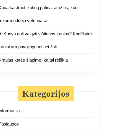
Kada kastruoti katiną patiną: amžius, kurį
rekomenduoja veterinarai
Ar šunys gali valgyti vištienos kaulus? Kodėl virti
kaulai yra pavojingesni nei žali
Kraujas katės šlapime: ką tai reiškia
Kategorijos
Informacija
Paslaugos