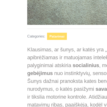
Categories:
Patarimai
Klausimas, ar šunys, ar katės yra „
apibrėžiamas ir matuojamas intelek
palyginimai atskiria
socialinius
, m
gebėjimus
nuo instinktyvių, sensor
Šunys dažnai pranoksta kates ben
nurodymus, o katės pasižymi
sava
ir tikslia motorine kontrole. Atidžia
matavimų ribas, paaiškėja, kodėl vi