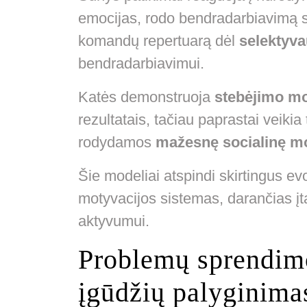
emocijas, rodo bendradarbiavimą s
komandų repertuarą dėl
selektyva
bendradarbiavimui.
Katės demonstruoja
stebėjimo m
rezultatais, tačiau paprastai veikia
rodydamos
mažesnę socialinę mo
Šie modeliai atspindi skirtingus ev
motyvacijos sistemas, darančias į
aktyvumui.
Problemų sprendimo
įgūdžių palyginima