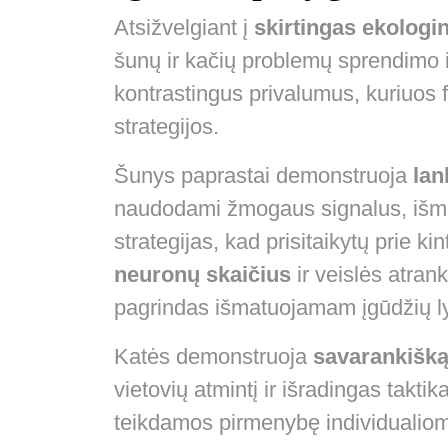
Atsižvelgiant į
skirtingas ekologi
šunų ir kačių problemų sprendimo ir
kontrastingus privalumus, kuriuos
strategijos.
Šunys paprastai demonstruoja
lan
naudodami žmogaus signalus, išmo
strategijas, kad prisitaikytų prie k
neuronų skaičius
ir veislės atra
pagrindas išmatuojamam įgūdžių lyg
Katės demonstruoja
savarankišką
vietovių atmintį ir išradingas takti
teikdamos pirmenybę individualiom