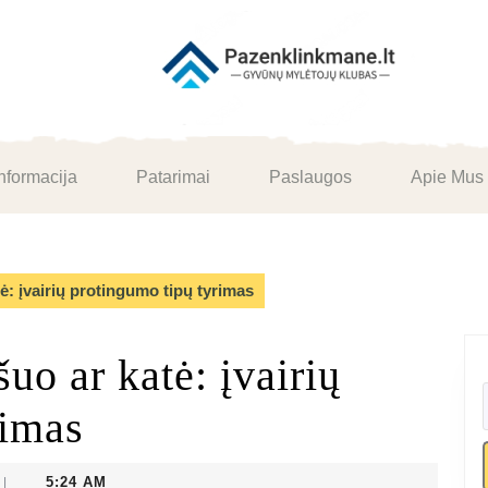
nformacija
Patarimai
Paslaugos
Apie Mus
ė: įvairių protingumo tipų tyrimas
uo ar katė: įvairių
rimas
5:24 AM
|