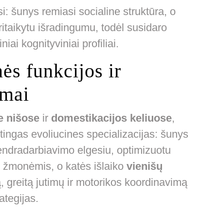
i: šunys remiasi socialine struktūra, o
itaikytu išradingumu, todėl susidaro
iai kognityviniai profiliai.
nės funkcijos ir
imai
e nišose
ir
domestikacijos keliuose
,
irtingas evoliucines specializacijas: šunys
endradarbiavimo elgesiu, optimizuotu
su žmonėmis, o katės išlaiko
vienišų
 greitą jutimų ir motorikos koordinavimą
ategijas.