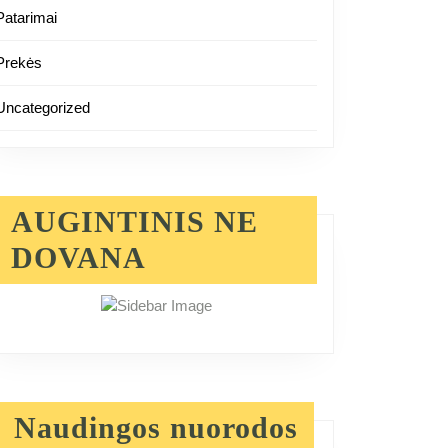
Patarimai
Prekės
Uncategorized
AUGINTINIS NE
DOVANA
Naudingos nuorodos