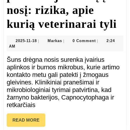
nosį: rizika, apie
Ka
kurią veterinarai tyli
nu
2025-
Markas
2025-11-18
Markas
0 Comment
2:24
|
|
|
11-
AM
jei
18
Šuns drėgna nosis surenka įvairius
pa
aplinkos ir burnos mikrobus, kurie artimo
kontakto metu gali patekti į žmogaus
šu
gleivines. Klinikiniai pranešimai ir
mikrobiologiniai tyrimai patvirtina, kad
į
žarnyno bakterijos, Capnocytophaga ir
no
retkarčiais
ri
READ
READ MORE
MORE