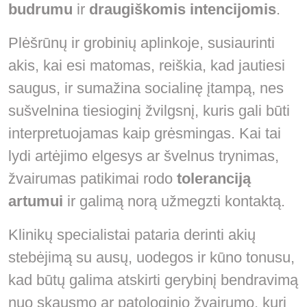
budrumu
ir
draugiškomis intencijomis
.
Plėšrūnų ir grobinių aplinkoje, susiaurinti
akis, kai esi matomas, reiškia, kad jautiesi
saugus, ir sumažina socialinę įtampą, nes
sušvelnina tiesioginį žvilgsnį, kuris gali būti
interpretuojamas kaip grėsmingas. Kai tai
lydi artėjimo elgesys ar švelnus trynimas,
žvairumas patikimai rodo
toleranciją
artumui
ir galimą norą užmegzti kontaktą.
Klinikų specialistai pataria derinti akių
stebėjimą su ausų, uodegos ir kūno tonusu,
kad būtų galima atskirti gerybinį bendravimą
nuo skausmo ar patologinio žvairumo, kurį