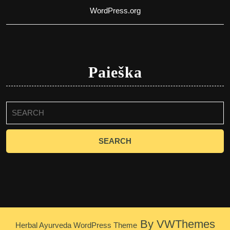
WordPress.org
Paieška
Search
for:
By VWThemes
Herbal Ayurveda WordPress Theme