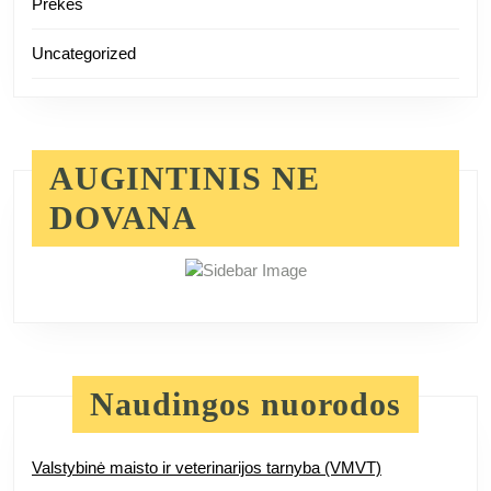
Prekės
Uncategorized
AUGINTINIS NE
DOVANA
Naudingos nuorodos
Valstybinė maisto ir veterinarijos tarnyba (VMVT)