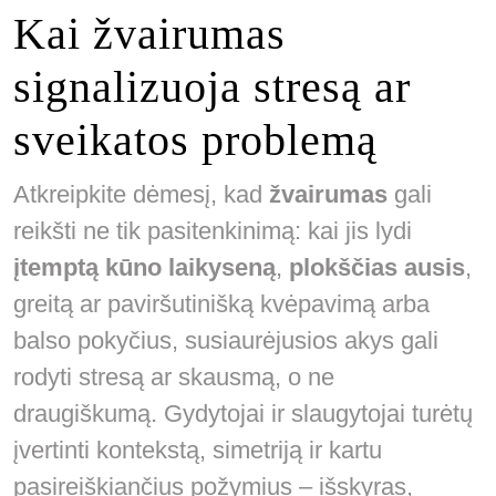
Kai žvairumas
signalizuoja stresą ar
sveikatos problemą
Atkreipkite dėmesį, kad
žvairumas
gali
reikšti ne tik pasitenkinimą: kai jis lydi
įtemptą kūno laikyseną
,
plokščias ausis
,
greitą ar paviršutinišką kvėpavimą arba
balso pokyčius, susiaurėjusios akys gali
rodyti stresą ar skausmą, o ne
draugiškumą. Gydytojai ir slaugytojai turėtų
įvertinti kontekstą, simetriją ir kartu
pasireiškiančius požymius – išskyras,