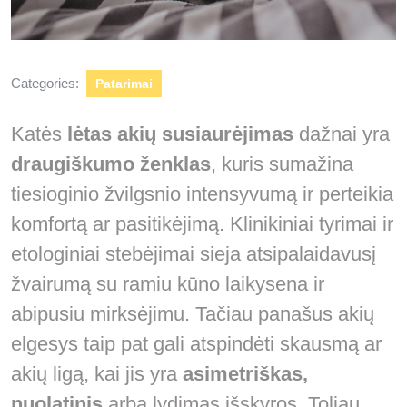
Categories:
Patarimai
Katės
lėtas akių susiaurėjimas
dažnai yra
draugiškumo ženklas
, kuris sumažina
tiesioginio žvilgsnio intensyvumą ir perteikia
komfortą ar pasitikėjimą. Klinikiniai tyrimai ir
etologiniai stebėjimai sieja atsipalaidavusį
žvairumą su ramiu kūno laikysena ir
abipusiu mirksėjimu. Tačiau panašus akių
elgesys taip pat gali atspindėti skausmą ar
akių ligą, kai jis yra
asimetriškas,
nuolatinis
arba lydimas išskyros. Toliau