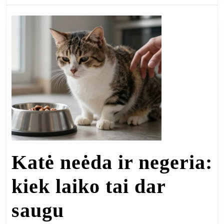
ap
ku
ve
tyl
Katė neėda ir negeria:
kiek laiko tai dar
Katė
saugu