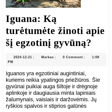
Iguana: Ką
turėtumėte žinoti apie
Igua
šį egzotinį gyvūną?
Ką
2024-
Markas
2024-12-21
Markas
0 Comment
1:08
|
|
|
12-
PM
turė
21
Iguanos yra egzotiniai augintiniai,
žino
kuriems reikia ypatingos priežiūros. Šie
gyvūnai puikiai auga šiltoje ir drėgnoje
apie
aplinkoje ir daugiausia minta lapiniais
žalumynais, vaisiais ir daržovėmis. Jų
šį
ryškios spalvos ir stiprios galūnės