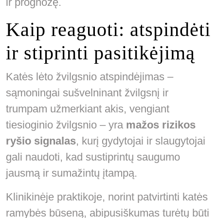
ir prognozę.
Kaip reaguoti: atspindėti
ir stiprinti pasitikėjimą
Katės lėto žvilgsnio atspindėjimas –
sąmoningai sušvelninant žvilgsnį ir
trumpam užmerkiant akis, vengiant
tiesioginio žvilgsnio – yra
mažos rizikos
ryšio signalas
, kurį gydytojai ir slaugytojai
gali naudoti, kad sustiprintų saugumo
jausmą ir sumažintų įtampą.
Klinikinėje praktikoje, norint patvirtinti katės
ramybės būseną, abipusiškumas turėtų būti