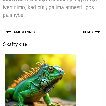
įvertinimo, kad būtų galima atmesti ligos
galimybę.
Navigacija
ANKSTESNIS
KITAS
tarp
Skaitykite
Previous
Next
įrašų
post:
post: