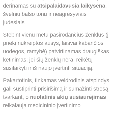
derinamas su
atsipalaidavusia laikysena
,
švelniu balso tonu ir neagresyviais
judesiais.
Stebint vienu metu pasirodančius ženklus (į
priekį nukreiptos ausys, laisvai kabančios
uodegos, ramybė) patvirtinamas draugiškas
ketinimas; jei šių ženklų nėra, reikėtų
susilaikyti ir iš naujo įvertinti situaciją.
Pakartotinis, tinkamas veidrodinis atspindys
gali sustiprinti prisirišimą ir sumažinti stresą
tvarkant, o
nuolatinis akių susiaurėjimas
reikalauja medicininio įvertinimo.