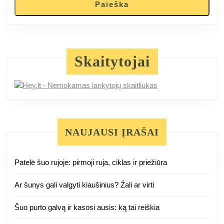
Paieška
Skaitytojai
NAUJAUSI ĮRAŠAI
Patelė šuo rujoje: pirmoji ruja, ciklas ir priežiūra
Ar šunys gali valgyti kiaušinius? Žali ar virti
Šuo purto galvą ir kasosi ausis: ką tai reiškia