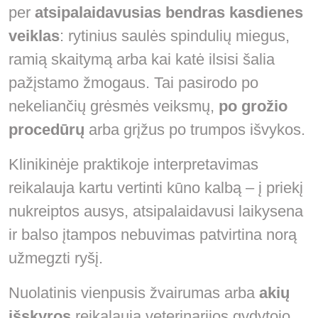
per
atsipalaidavusias bendras kasdienes
veiklas
: rytinius saulės spindulių miegus,
ramią skaitymą arba kai katė ilsisi šalia
pažįstamo žmogaus. Tai pasirodo po
nekeliančių grėsmės veiksmų,
po grožio
procedūrų
arba grįžus po trumpos išvykos.
Klinikinėje praktikoje interpretavimas
reikalauja kartu vertinti kūno kalbą – į priekį
nukreiptos ausys, atsipalaidavusi laikysena
ir balso įtampos nebuvimas patvirtina norą
užmegzti ryšį.
Nuolatinis vienpusis žvairumas arba
akių
išskyros
reikalauja veterinarijos gydytojo