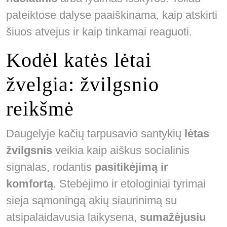
pateiktose dalyse paaiškinama, kaip atskirti
šiuos atvejus ir kaip tinkamai reaguoti.
Kodėl katės lėtai
žvelgia: žvilgsnio
reikšmė
Daugelyje kačių tarpusavio santykių
lėtas
žvilgsnis
veikia kaip aiškus socialinis
signalas, rodantis
pasitikėjimą ir
komfortą
. Stebėjimo ir etologiniai tyrimai
sieja sąmoningą akių siaurinimą su
atsipalaidavusia laikysena,
sumažėjusiu