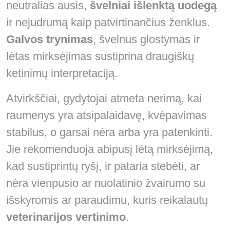
neutralias ausis,
švelniai išlenktą uodegą
ir nejudrumą kaip patvirtinančius ženklus.
Galvos trynimas
, švelnus glostymas ir
lėtas mirksėjimas sustiprina draugiškų
ketinimų interpretaciją.
Atvirkščiai, gydytojai atmeta nerimą, kai
raumenys yra atsipalaidavę, kvėpavimas
stabilus, o garsai nėra arba yra patenkinti.
Jie rekomenduoja abipusį lėtą mirksėjimą,
kad sustiprintų ryšį, ir pataria stebėti, ar
nėra vienpusio ar nuolatinio žvairumo su
išskyromis ar paraudimu, kuris reikalautų
veterinarijos vertinimo
.