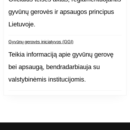
gyvūnų gerovės ir apsaugos principus
Lietuvoje.
Gyvūnų gerovės iniciatyvos (GGI)
Teikia informaciją apie gyvūnų gerovę
bei apsaugą, bendradarbiauja su
valstybinėmis institucijomis.