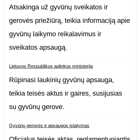
Atsakinga už gyvūnų sveikatos ir
gerovės priežiūrą, teikia informaciją apie
gyvūnų laikymo reikalavimus ir
sveikatos apsaugą.
Lietuvos Respublikos aplinkos ministerija
Rūpinasi laukinių gyvūnų apsauga,
teikia teisės aktus ir gaires, susijusias
su gyvūnų gerove.
Gyvūnų gerovės ir apsaugos įstatymas
Oficialus teisės aktas, reglamentuojantis