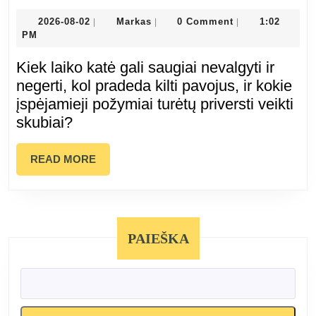
neėda
2026-
Markas
2026-08-02
Markas
0 Comment
1:02
|
|
|
08-
PM
ir
02
Kiek laiko katė gali saugiai nevalgyti ir
negeria:
negerti, kol pradeda kilti pavojus, ir kokie
įspėjamieji požymiai turėtų priversti veikti
kiek
skubiai?
laiko
READ
READ MORE
tai
MORE
dar
PAIEŠKA
saugu