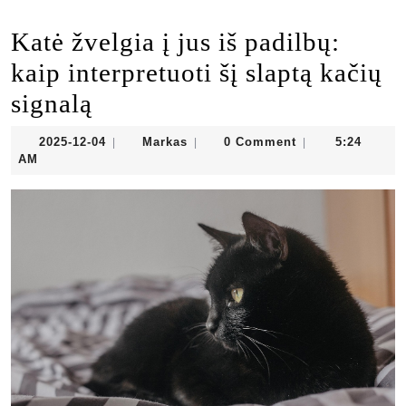
Katė žvelgia į jus iš padilbų:
kaip interpretuoti šį slaptą kačių
signalą
2025-
Markas
2025-12-04
Markas
0 Comment
5:24
|
|
|
12-
AM
04