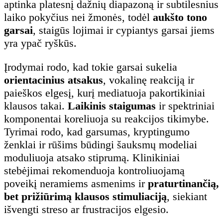
aptinka platesnį dažnių diapazoną ir subtilesnius
laiko pokyčius nei žmonės, todėl
aukšto tono
garsai
, staigūs lojimai ir cypiantys garsai jiems
yra ypač ryškūs.
Įrodymai rodo, kad tokie garsai sukelia
orientacinius atsakus
, vokalinę reakciją ir
paieškos elgesį, kurį mediatuoja pakortikiniai
klausos takai.
Laikinis staigumas
ir spektriniai
komponentai koreliuoja su reakcijos tikimybe.
Tyrimai rodo, kad garsumas, kryptingumo
ženklai ir rūšims būdingi šauksmų modeliai
moduliuoja atsako stiprumą. Klinikiniai
stebėjimai rekomenduoja kontroliuojamą
poveikį neramiems asmenims ir
praturtinančią,
bet prižiūrimą klausos stimuliaciją
, siekiant
išvengti streso ar frustracijos elgesio.