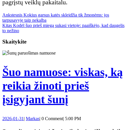
pagrįstų veiklų pakaitalu.
Previous
Navigacija
Ankstesnis
Kokius garsus katės skleidžia tik žmonėms: jos
post:
tarpusavyje taip nekalba
Next
Kitas
Kodėl šuo prieš miegą sukasi vietoje: paaiškėjo, kad daugelis
tarp
post:
to nežino
Skaitykite
įrašų
Šuo namuose: viskas, ką
reikia žinoti prieš
Šuo
įsigyjant šunį
namuose:
2026-
Markas
2026-01-31
|
Markas
|
0 Comment
|
5:00 PM
viskas,
01-
31