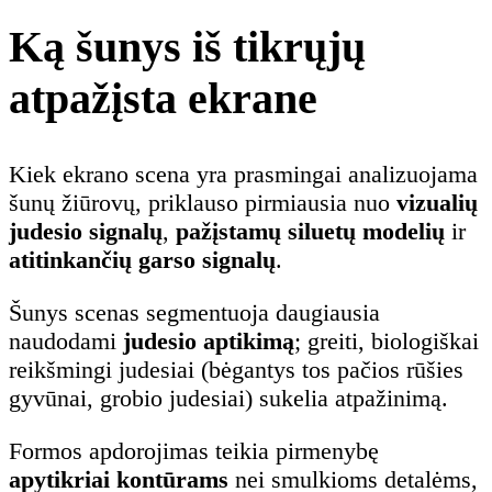
Ką šunys iš tikrųjų
atpažįsta ekrane
Kiek ekrano scena yra prasmingai analizuojama
šunų žiūrovų, priklauso pirmiausia nuo
vizualių
judesio signalų
,
pažįstamų siluetų modelių
ir
atitinkančių garso signalų
.
Šunys scenas segmentuoja daugiausia
naudodami
judesio aptikimą
; greiti, biologiškai
reikšmingi judesiai (bėgantys tos pačios rūšies
gyvūnai, grobio judesiai) sukelia atpažinimą.
Formos apdorojimas teikia pirmenybę
apytikriai kontūrams
nei smulkioms detalėms,