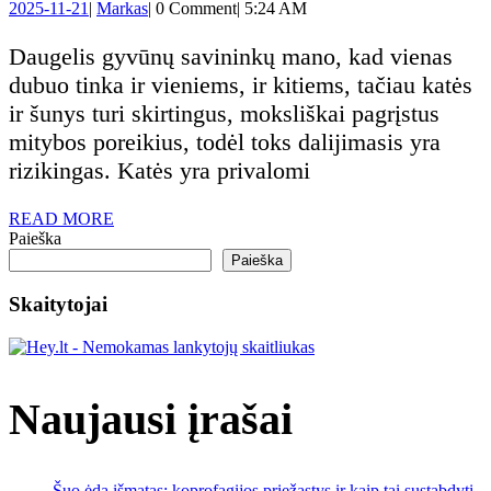
2025-
Markas
2025-11-21
|
Markas
|
0 Comment
|
5:24 AM
katę
11-
21
Daugelis gyvūnų savininkų mano, kad vienas
ir
dubuo tinka ir vieniems, ir kitiems, tačiau katės
ir šunys turi skirtingus, moksliškai pagrįstus
šunį
mitybos poreikius, todėl toks dalijimasis yra
rizikingas. Katės yra privalomi
šerti
READ
READ MORE
tuo
MORE
Paieška
Paieška
pačiu
Skaitytojai
maistu:
tiesa,
Naujausi įrašai
kurią
Šuo ėda išmatas: koprofagijos priežastys ir kaip tai sustabdyti