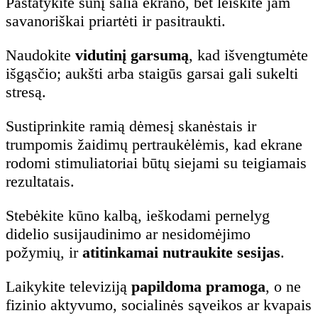
Pastatykite šunį šalia ekrano, bet leiskite jam
savanoriškai priartėti ir pasitraukti.
Naudokite
vidutinį garsumą
, kad išvengtumėte
išgąsčio; aukšti arba staigūs garsai gali sukelti
stresą.
Sustiprinkite ramią dėmesį skanėstais ir
trumpomis žaidimų pertraukėlėmis, kad ekrane
rodomi stimuliatoriai būtų siejami su teigiamais
rezultatais.
Stebėkite kūno kalbą, ieškodami pernelyg
didelio susijaudinimo ar nesidomėjimo
požymių, ir
atitinkamai nutraukite sesijas
.
Laikykite televiziją
papildoma pramoga
, o ne
fizinio aktyvumo, socialinės sąveikos ar kvapais