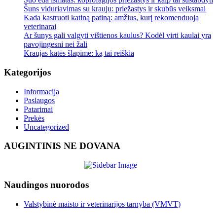
turėtų
Šuns viduriavimas su krauju: priežastys ir skubūs veiksmai
Kada kastruoti katiną patiną: amžius, kurį rekomenduoja
žinoti
veterinarai
Ar šunys gali valgyti vištienos kaulus? Kodėl virti kaulai yra
pavojingesni nei žali
kiekvienas
Kraujas katės šlapime: ką tai reiškia
Kategorijos
Informacija
Paslaugos
Patarimai
Prekės
Uncategorized
AUGINTINIS NE DOVANA
Naudingos nuorodos
Valstybinė maisto ir veterinarijos tarnyba (VMVT)