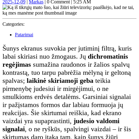
2025-
Markas
2025-12-09
|
Markas
|
0 Comment
|
5:25 AM
12-
09
Categories:
Patarimai
Šunys ekranus suvokia per jutiminį filtrą, kuris
labai skiriasi nuo žmogaus. Jų
dichromatinis
regėjimas
sumažina raudonos ir žalios spalvų
kontrastą, tuo tarpu pabrėžia mėlyną ir geltoną
spalvas;
laikinė skiriamoji geba
teikia
pirmenybę judesiui ir mirgėjimui, o ne
smulkioms erdvės detalėms. Garsiniai signalai
ir pažįstamos formos dar labiau formuoja jų
reakcijas. Šie skirtumai reiškia, kad ekrano
vaizdai yra supaprastinti,
judesio valdomi
signalai
, o ne ryškūs, spalvingi vaizdai – ir šis
skirtumas daro įtaką tam, kaip šunys žiūri