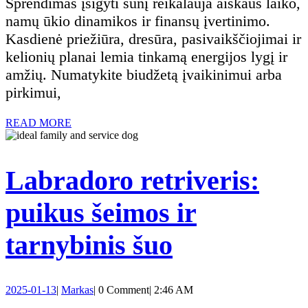
Sprendimas įsigyti šunį reikalauja aiškaus laiko,
ką
namų ūkio dinamikos ir finansų įvertinimo.
Kasdienė priežiūra, dresūra, pasivaikščiojimai ir
reikia
kelionių planai lemia tinkamą energijos lygį ir
amžių. Numatykite biudžetą įvaikinimui arba
žinoti
pirkimui,
prieš
READ
READ MORE
MORE
įsigyjant
Labradoro retriveris:
šunį
puikus šeimos ir
Labradoro
tarnybinis šuo
retriveris:
2025-
Markas
2025-01-13
|
Markas
|
0 Comment
|
2:46 AM
01-