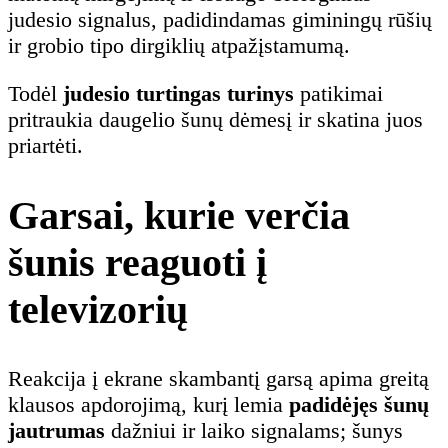
judesio signalus, padidindamas giminingų rūšių
ir grobio tipo dirgiklių atpažįstamumą.
Todėl
judesio turtingas turinys
patikimai
pritraukia daugelio šunų dėmesį ir skatina juos
priartėti.
Garsai, kurie verčia
šunis reaguoti į
televizorių
Reakcija į ekrane skambantį garsą apima greitą
klausos apdorojimą, kurį lemia
padidėjęs šunų
jautrumas
dažniui ir laiko signalams; šunys