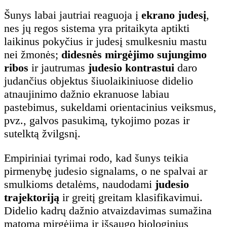
Šunys labai jautriai reaguoja į
ekrano judesį
,
nes jų regos sistema yra pritaikyta aptikti
laikinus pokyčius ir judesį smulkesniu mastu
nei žmonės;
didesnės mirgėjimo sujungimo
ribos
ir jautrumas
judesio kontrastui
daro
judančius objektus šiuolaikiniuose didelio
atnaujinimo dažnio ekranuose labiau
pastebimus, sukeldami orientacinius veiksmus,
pvz., galvos pasukimą, tykojimo pozas ir
sutelktą žvilgsnį.
Empiriniai tyrimai rodo, kad šunys teikia
pirmenybę judesio signalams, o ne spalvai ar
smulkioms detalėms, naudodami
judesio
trajektoriją
ir greitį greitam klasifikavimui.
Didelio kadrų dažnio atvaizdavimas sumažina
matomą mirgėjimą ir išsaugo biologinius