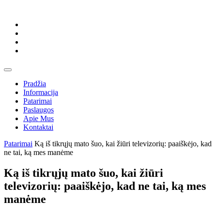
Skip
to
content
Skip
to
content
Open
Button
Pradžia
Informacija
Patarimai
Paslaugos
Apie Mus
Kontaktai
Close
Patarimai
Ką iš tikrųjų mato šuo, kai žiūri televizorių: paaiškėjo, kad
Button
ne tai, ką mes manėme
Ką iš tikrųjų mato šuo, kai žiūri
televizorių: paaiškėjo, kad ne tai, ką mes
manėme