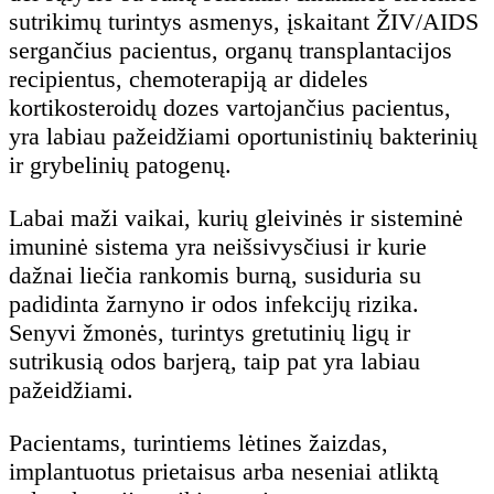
sutrikimų turintys asmenys, įskaitant ŽIV/AIDS
sergančius pacientus, organų transplantacijos
recipientus, chemoterapiją ar dideles
kortikosteroidų dozes vartojančius pacientus,
yra labiau pažeidžiami oportunistinių bakterinių
ir grybelinių patogenų.
Labai maži vaikai, kurių gleivinės ir sisteminė
imuninė sistema yra neišsivysčiusi ir kurie
dažnai liečia rankomis burną, susiduria su
padidinta žarnyno ir odos infekcijų rizika.
Senyvi žmonės, turintys gretutinių ligų ir
sutrikusią odos barjerą, taip pat yra labiau
pažeidžiami.
Pacientams, turintiems lėtines žaizdas,
implantuotus prietaisus arba neseniai atliktą