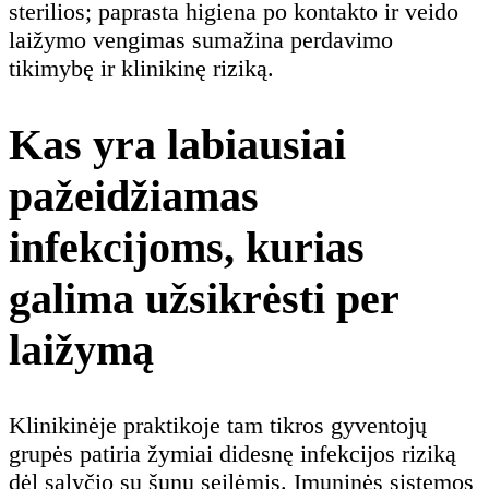
sterilios; paprasta higiena po kontakto ir veido
laižymo vengimas sumažina perdavimo
tikimybę ir klinikinę riziką.
Kas yra labiausiai
pažeidžiamas
infekcijoms, kurias
galima užsikrėsti per
laižymą
Klinikinėje praktikoje tam tikros gyventojų
grupės patiria žymiai didesnę infekcijos riziką
dėl sąlyčio su šunų seilėmis. Imuninės sistemos