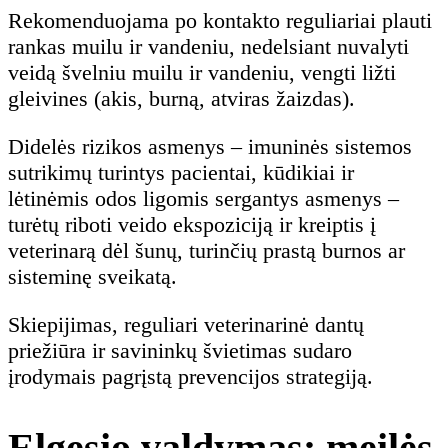
Rekomenduojama po kontakto reguliariai plauti
rankas muilu ir vandeniu, nedelsiant nuvalyti
veidą švelniu muilu ir vandeniu, vengti ližti
gleivines (akis, burną, atviras žaizdas).
Didelės rizikos asmenys – imuninės sistemos
sutrikimų turintys pacientai, kūdikiai ir
lėtinėmis odos ligomis sergantys asmenys –
turėtų riboti veido ekspoziciją ir kreiptis į
veterinarą dėl šunų, turinčių prastą burnos ar
sisteminę sveikatą.
Skiepijimas, reguliari veterinarinė dantų
priežiūra ir savininkų švietimas sudaro
įrodymais pagrįstą prevencijos strategiją.
Elgesio valdymas: meilės