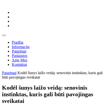
Skip
to
content
Skip
to
content
Open
Button
Pradžia
Informacija
Patarimai
Paslaugos
Apie Mus
Kontaktai
Close
Patarimai
Kodėl šunys laižo veidą: senovinis instinktas, kuris gali
Button
būti pavojingas sveikatai
Kodėl šunys laižo veidą: senovinis
instinktas, kuris gali būti pavojingas
sveikatai