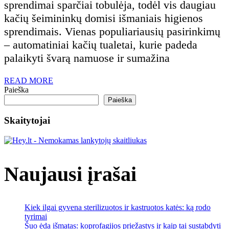
saugumo
7
sprendimai sparčiai tobulėja, todėl vis daugiau
kačių šeimininkų domisi išmaniais higienos
klausimas
dažniausios
sprendimais. Vienas populiariausių pasirinkimų
– automatiniai kačių tualetai, kurie padeda
klaidos
palaikyti švarą namuose ir sumažina
renkantis
READ
READ MORE
MORE
Paieška
pirmą
Paieška
Skaitytojai
modelį
Naujausi įrašai
Kiek ilgai gyvena sterilizuotos ir kastruotos katės: ką rodo
tyrimai
Šuo ėda išmatas: koprofagijos priežastys ir kaip tai sustabdyti