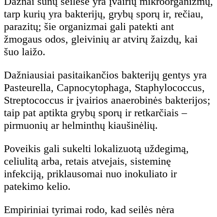
Dažnai šunų seilėse yra įvairių mikroorganizmų,
tarp kurių yra bakterijų, grybų sporų ir, rečiau,
parazitų; šie organizmai gali patekti ant
žmogaus odos, gleivinių ar atvirų žaizdų, kai
šuo laižo.
Dažniausiai pasitaikančios bakterijų gentys yra
Pasteurella, Capnocytophaga, Staphylococcus,
Streptococcus ir įvairios anaerobinės bakterijos;
taip pat aptikta grybų sporų ir retkarčiais –
pirmuonių ar helminthų kiaušinėlių.
Poveikis gali sukelti lokalizuotą uždegimą,
celiulitą arba, retais atvejais, sisteminę
infekciją, priklausomai nuo inokuliato ir
patekimo kelio.
Empiriniai tyrimai rodo, kad seilės nėra