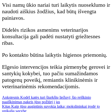
Visi namų ūkio nariai turi laikytis nuoseklumo ir
naudoti aiškius žodžius, kad būtų išvengta
painiavos.
Didelės rizikos asmenims veterinarijos
konsultacija gali padėti nustatyti griežtesnes
ribas.
Po kontakto būtina laikytis higienos priemonių.
Elgesio intervencijos teikia pirmenybę gerovei ir
santykių kokybei, tuo pačiu sumažindamos
patogenų poveikį, remiantis klinikinėmis ir
veterinarinėmis rekomendacijomis.
Previous
Navigacija
Ankstesnis
Kodėl katės turi šiurkštų liežuvį: šio reiškinio
post:
paaiškinimas pakeis jūsų požiūrį į jas
Next
Kitas
Kaip jūsų augintinis suvokia laiką: mokslininkai įrodė jo
post:
unikalią savybę