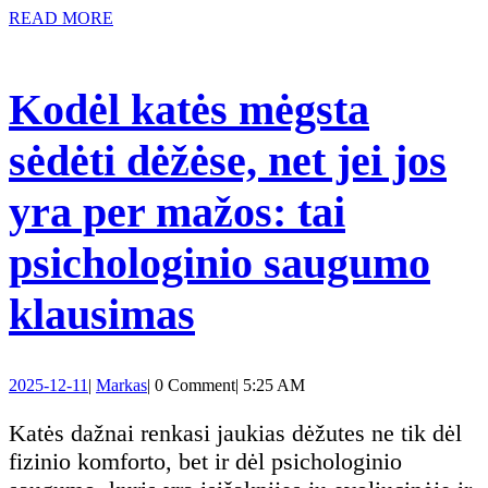
nuga
READ
READ MORE
MORE
ką
Kodėl katės mėgsta
reiki
sėdėti dėžėse, net jei jos
žinot
yra per mažos: tai
gyvū
psichologinio saugumo
savi
Kodėl
klausimas
katės
2025-
Markas
2025-12-11
|
Markas
|
0 Comment
|
5:25 AM
mėgsta
12-
11
Katės dažnai renkasi jaukias dėžutes ne tik dėl
sėdėti
fizinio komforto, bet ir dėl psichologinio