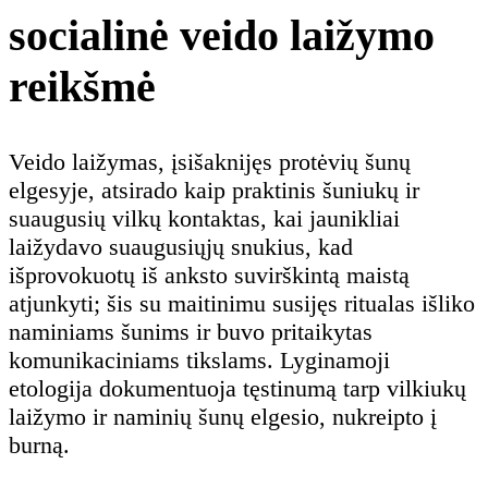
socialinė veido laižymo
reikšmė
Veido laižymas, įsišaknijęs protėvių šunų
elgesyje, atsirado kaip praktinis šuniukų ir
suaugusių vilkų kontaktas, kai jaunikliai
laižydavo suaugusiųjų snukius, kad
išprovokuotų iš anksto suvirškintą maistą
atjunkyti; šis su maitinimu susijęs ritualas išliko
naminiams šunims ir buvo pritaikytas
komunikaciniams tikslams. Lyginamoji
etologija dokumentuoja tęstinumą tarp vilkiukų
laižymo ir naminių šunų elgesio, nukreipto į
burną.