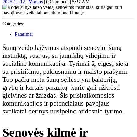
2025-
Markas
2025-12-12
|
Markas
|
0 Comment
|
5:37 AM
12-
12
Categories:
Patarimai
Šunų veido laižymas atspindi senovinį šunų
instinktą, susijusį su jauniklių viliojimu ir
socialine komunikacija. Tyrimai šį elgesį sieja
su prisirišimu, paklusnumu ir maisto prašymu.
Tuo pačiu metu šunų seilėse yra bakterijų,
grybų ir kartais parazitų, kurie gali užkrėsti
gleivines ar žaizdas. Šis prisitaikomosios
komunikacijos ir potencialaus pavojaus
sveikatai derinys nusipelno atidesnio tyrimo.
Senovės kilmė ir