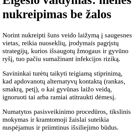
nukreipimas be žalos
Norint nukreipti šuns veido laižymą į saugesnes
vietas, reikia nuoseklių, įrodymais pagrįstų
strategijų, kurios išsaugotų žmogaus ir gyvūno
ryšį, tuo pačiu sumažinant infekcijos riziką.
Savininkai turėtų taikyti teigiamą stiprinimą,
kad apdovanotų alternatyvų kontaktą (rankas,
smakrą, petį), o kai gyvūnas laižo veidą,
ignoruoti tai arba ramiai atitraukti dėmesį.
Numatytos pasisveikinimo procedūros, tikslinis
mokymas ir kramtomoji žaislai suteikia
nuspėjamus ir priimtinus išsiliejimo būdus.