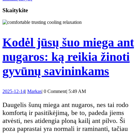
tarp
Skaitykite
įrašų
Kodėl jūsų šuo miega ant
nugaros: ką reikia žinoti
Kodė
gyvūnų savininkams
jūsų
2025-
Markas
2025-12-14
|
Markas
|
0 Comment
|
5:49 AM
šuo
12-
14
Daugelis šunų miega ant nugaros, nes tai rodo
mieg
komfortą ir pasitikėjimą, be to, padeda jiems
atvėsti, nes atidengia ploną kailį ant pilvo. Ši
ant
poza paprastai yra normali ir raminanti, tačiau