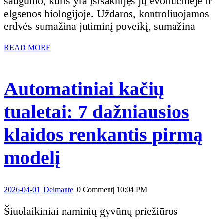
saugumo, kuris yra įsišaknijęs jų evoliucinėje ir
dėžėse,
elgsenos biologijoje. Uždaros, kontroliuojamos
erdvės sumažina jutiminį poveikį, sumažina
net
READ
READ MORE
jei
MORE
jos
Automatiniai kačių
yra
tualetai: 7 dažniausios
per
klaidos renkantis pirmą
mažos:
Automatiniai
modelį
tai
kačių
2026-
Deimante
2026-04-01
|
Deimante
|
0 Comment
|
10:04 PM
psichologinio
tualetai:
04-
01
Šiuolaikiniai naminių gyvūnų priežiūros