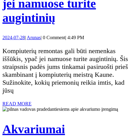
jei namuose turite
Kompiuterių
augintinių
remontas
2024-
Arunas
2024-07-28
|
Arunas
|
0 Comment
|
4:49 PM
Kaune:
07-
28
Kompiuterių remontas gali būti nemenkas
kaip
iššūkis, ypač jei namuose turite augintinių. Šis
straipsnis padės jums tinkamai pasiruošti prieš
pasiruošti,
skambinant į kompiuterių meistrą Kaune.
Sužinokite, kokių priemonių reikia imtis, kad
jei
jūsų
namuose
READ
READ MORE
MORE
turite
Akvariumai
augintinių