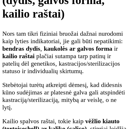
(dydis, galvos forma,
kailio raštai)
Nors tam tikri fiziniai bruožai dažnai nurodomi
kaip lyties indikatoriai, jie gali būti nepatikimi:
bendras dydis
,
kaukolės ar galvos forma
ir
kailio raštai
plačiai sutampa tarp patinų ir
patelių dėl genetikos, kastracijos/sterilizacijos
statuso ir individualių skirtumų.
Stebėtojai turėtų atkreipti dėmesį, kad didesnis
kūno sudėjimas ar platesnė galva gali atspindėti
kastraciją/sterilizaciją, mitybą ar veislę, o ne
lytį.
Kailio spalvos raštai, tokie kaip
vėžlio kiauto
(tortoiseshell) ar kaliko (calico)
, stipriai leidžia