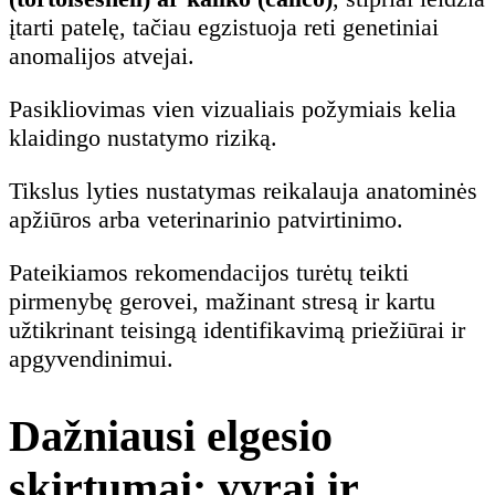
įtarti patelę, tačiau egzistuoja reti genetiniai
anomalijos atvejai.
Pasikliovimas vien vizualiais požymiais kelia
klaidingo nustatymo riziką.
Tikslus lyties nustatymas reikalauja anatominės
apžiūros arba veterinarinio patvirtinimo.
Pateikiamos rekomendacijos turėtų teikti
pirmenybę gerovei, mažinant stresą ir kartu
užtikrinant teisingą identifikavimą priežiūrai ir
apgyvendinimui.
Dažniausi elgesio
skirtumai: vyrai ir