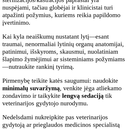
nuspėjami, tačiau globėjai ir klinicistai turi
atpažinti požymius, kuriems reikia papildomo
įvertinimo.
Kai kyla neaiškumų nustatant lytį—esant
traumai, nenormaliai lytinių organų anatomijai,
patinimui, išskyroms, skausmui, nuolatiniam
šlapimo žymėjimui ar sisteminiams požymiams
—nutraukite rankinį tyrimą.
Pirmenybę teikite katės saugumui: naudokite
minimalų suvaržymą
, venkite jėga atliekamo
zondavimo ir taikykite
lengvą sedaciją
tik
veterinarijos gydytojo nurodymu.
Nedelsdami nukreipkite pas veterinarijos
gydytoją ar prieglaudos medicinos specialistą