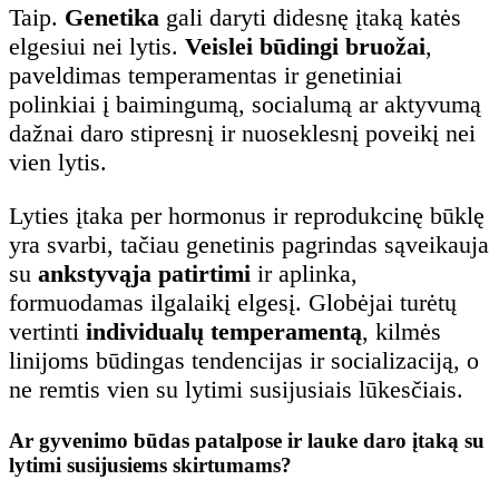
Taip.
Genetika
gali daryti didesnę įtaką katės
elgesiui nei lytis.
Veislei būdingi bruožai
,
paveldimas temperamentas ir genetiniai
polinkiai į baimingumą, socialumą ar aktyvumą
dažnai daro stipresnį ir nuoseklesnį poveikį nei
vien lytis.
Lyties įtaka per hormonus ir reprodukcinę būklę
yra svarbi, tačiau genetinis pagrindas sąveikauja
su
ankstyvąja patirtimi
ir aplinka,
formuodamas ilgalaikį elgesį. Globėjai turėtų
vertinti
individualų temperamentą
, kilmės
linijoms būdingas tendencijas ir socializaciją, o
ne remtis vien su lytimi susijusiais lūkesčiais.
Ar gyvenimo būdas patalpose ir lauke daro įtaką su
lytimi susijusiems skirtumams?