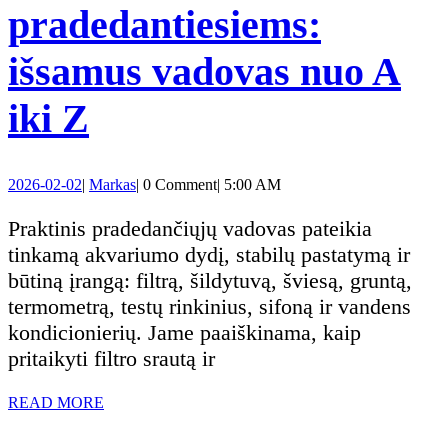
pradedantiesiems:
išsamus vadovas nuo A
Akvariumai
iki Z
pradedantiesiems:
2026-
Markas
2026-02-02
|
Markas
|
0 Comment
|
5:00 AM
išsamus
02-
02
Praktinis pradedančiųjų vadovas pateikia
vadovas
tinkamą akvariumo dydį, stabilų pastatymą ir
būtiną įrangą: filtrą, šildytuvą, šviesą, gruntą,
nuo
termometrą, testų rinkinius, sifoną ir vandens
kondicionierių. Jame paaiškinama, kaip
A
pritaikyti filtro srautą ir
iki
READ
READ MORE
MORE
Z