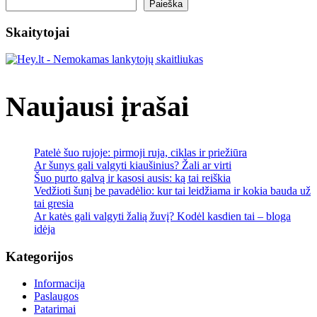
pat
Paieška
Skaitytojai
Naujausi įrašai
Patelė šuo rujoje: pirmoji ruja, ciklas ir priežiūra
Ar šunys gali valgyti kiaušinius? Žali ar virti
Šuo purto galvą ir kasosi ausis: ką tai reiškia
Vedžioti šunį be pavadėlio: kur tai leidžiama ir kokia bauda už
tai gresia
Ar katės gali valgyti žalią žuvį? Kodėl kasdien tai – bloga
idėja
Kategorijos
Informacija
Paslaugos
Patarimai