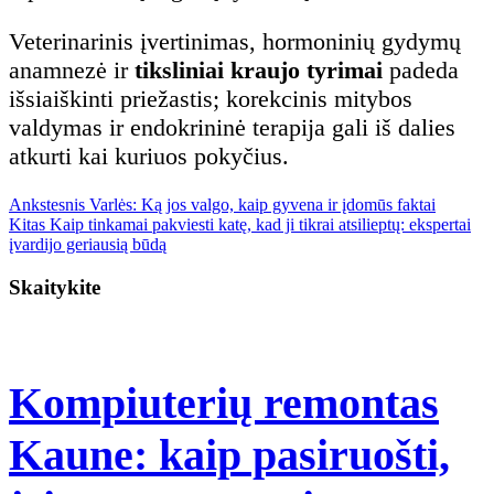
Veterinarinis įvertinimas, hormoninių gydymų
anamnezė ir
tiksliniai kraujo tyrimai
padeda
išsiaiškinti priežastis; korekcinis mitybos
valdymas ir endokrininė terapija gali iš dalies
atkurti kai kuriuos pokyčius.
Previous
Navigacija
Ankstesnis
Varlės: Ką jos valgo, kaip gyvena ir įdomūs faktai
Next
post:
Kitas
Kaip tinkamai pakviesti katę, kad ji tikrai atsilieptų: ekspertai
post:
įvardijo geriausią būdą
tarp
Skaitykite
įrašų
Kompiuterių remontas
Kaune: kaip pasiruošti,