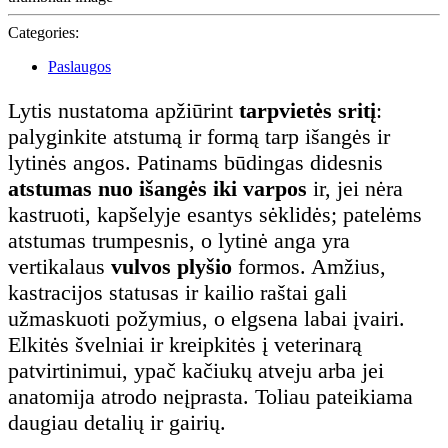
Categories:
Paslaugos
Lytis nustatoma apžiūrint
tarpvietės sritį
:
palyginkite atstumą ir formą tarp išangės ir
lytinės angos. Patinams būdingas didesnis
atstumas nuo išangės iki varpos
ir, jei nėra
kastruoti, kapšelyje esantys sėklidės; patelėms
atstumas trumpesnis, o lytinė anga yra
vertikalaus
vulvos plyšio
formos. Amžius,
kastracijos statusas ir kailio raštai gali
užmaskuoti požymius, o elgsena labai įvairi.
Elkitės švelniai ir kreipkitės į veterinarą
patvirtinimui, ypač kačiukų atveju arba jei
anatomija atrodo neįprasta. Toliau pateikiama
daugiau detalių ir gairių.