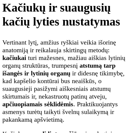
Kačiukų ir suaugusių
kačių lyties nustatymas
Vertinant lytį, amžius ryškiai veikia išorinę
anatomiją ir reikalauja skirtingų metodų:
kačiukai
turi mažesnes, mažiau aiškias lytinių
organų struktūras, trumpesnį
atstumą tarp
išangės ir lytinių organų
ir didesnę tikimybę,
kad kapšelio kontūrai bus neaiškūs, o
suaugusieji pasižymi aiškesniais atstumų
skirtumais ir, nekastruotų patinų atveju,
apčiuopiamais sėklidėmis
. Praktikuojantys
asmenys turėtų taikyti švelnų sulaikymą ir
pakankamą apšvietimą.