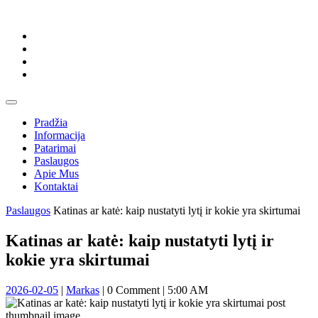
Skip
to
content
Skip
to
content
Open
Button
Pradžia
Informacija
Patarimai
Paslaugos
Apie Mus
Kontaktai
Close
Paslaugos
Katinas ar katė: kaip nustatyti lytį ir kokie yra skirtumai
Button
Katinas ar katė: kaip nustatyti lytį ir
kokie yra skirtumai
2026-
Markas
2026-02-05
|
Markas
|
0 Comment
|
5:00 AM
02-
05