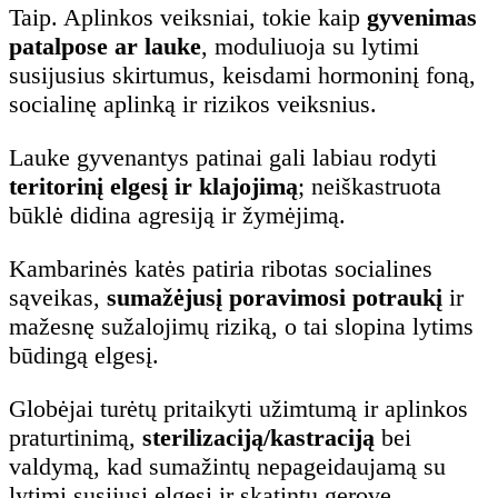
Taip. Aplinkos veiksniai, tokie kaip
gyvenimas
patalpose ar lauke
, moduliuoja su lytimi
susijusius skirtumus, keisdami hormoninį foną,
socialinę aplinką ir rizikos veiksnius.
Lauke gyvenantys patinai gali labiau rodyti
teritorinį elgesį ir klajojimą
; neiškastruota
būklė didina agresiją ir žymėjimą.
Kambarinės katės patiria ribotas socialines
sąveikas,
sumažėjusį poravimosi potraukį
ir
mažesnę sužalojimų riziką, o tai slopina lytims
būdingą elgesį.
Globėjai turėtų pritaikyti užimtumą ir aplinkos
praturtinimą,
sterilizaciją/kastraciją
bei
valdymą, kad sumažintų nepageidaujamą su
lytimi susijusį elgesį ir skatintų gerovę.