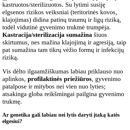
kastruotos/sterilizuotos. Su lytimi susiję
elgsenos rizikos veiksniai (teritorinės kovos,
klajojimas) didina patinų traumų ir ligų riziką,
todėl vidutinė gyvenimo trukmė trumpėja.
Kastracija/sterilizacija sumažina
šiuos
skirtumus, nes mažina klajojimą ir agresiją, taip
pat sumažina tam tikrų vėžio formų ir infekcijų
riziką.
Vis dėlto ilgaamžiškumas labiau priklauso nuo
aplinkos,
profilaktinės priežiūros
, gyvenimo
patalpose ir mitybos nei vien nuo lyties;
atsakinga globa reikšmingai pailgina gyvenimo
trukmę.
Ar genetika gali labiau nei lytis daryti įtaką katės
elgesiui?