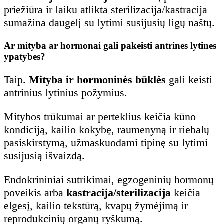
priežiūra ir laiku atlikta sterilizacija/kastracija
sumažina daugelį su lytimi susijusių ligų naštų.
Ar mityba ar hormonai gali pakeisti antrines lytines
ypatybes?
Taip.
Mityba ir hormoninės būklės
gali keisti
antrinius lytinius požymius.
Mitybos trūkumai ar perteklius keičia kūno
kondiciją, kailio kokybę, raumenyną ir riebalų
pasiskirstymą, užmaskuodami tipinę su lytimi
susijusią išvaizdą.
Endokrininiai sutrikimai, egzogeninių hormonų
poveikis arba
kastracija/sterilizacija
keičia
elgesį, kailio tekstūrą, kvapų žymėjimą ir
reprodukcinių organų ryškumą.