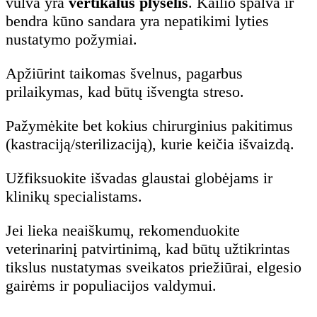
vulva yra
vertikalus plyšelis
. Kailio spalva ir
bendra kūno sandara yra nepatikimi lyties
nustatymo požymiai.
Apžiūrint taikomas švelnus, pagarbus
prilaikymas, kad būtų išvengta streso.
Pažymėkite bet kokius chirurginius pakitimus
(kastraciją/sterilizaciją), kurie keičia išvaizdą.
Užfiksuokite išvadas glaustai globėjams ir
klinikų specialistams.
Jei lieka neaiškumų, rekomenduokite
veterinarinį patvirtinimą, kad būtų užtikrintas
tikslus nustatymas sveikatos priežiūrai, elgesio
gairėms ir populiacijos valdymui.