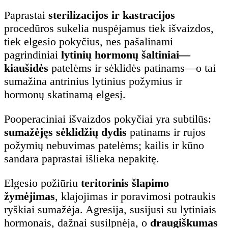
Paprastai
sterilizacijos ir kastracijos
procedūros sukelia nuspėjamus tiek išvaizdos,
tiek elgesio pokyčius, nes pašalinami
pagrindiniai
lytinių hormonų šaltiniai—
kiaušidės
patelėms ir sėklidės patinams—o tai
sumažina antrinius lytinius požymius ir
hormonų skatinamą elgesį.
Pooperaciniai išvaizdos pokyčiai yra subtilūs:
sumažėjęs sėklidžių dydis
patinams ir rujos
požymių nebuvimas patelėms; kailis ir kūno
sandara paprastai išlieka nepakitę.
Elgesio požiūriu
teritorinis šlapimo
žymėjimas
, klajojimas ir poravimosi potraukis
ryškiai sumažėja. Agresija, susijusi su lytiniais
hormonais, dažnai susilpnėja, o
draugiškumas