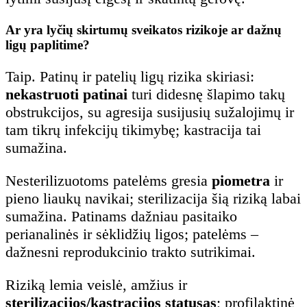
Ar yra lyčių skirtumų sveikatos rizikoje ar dažnų
ligų paplitime?
Taip. Patinų ir patelių ligų rizika skiriasi:
nekastruoti patinai
turi didesnę šlapimo takų
obstrukcijos, su agresija susijusių sužalojimų ir
tam tikrų infekcijų tikimybę; kastracija tai
sumažina.
Nesterilizuotoms patelėms gresia
piometra
ir
pieno liaukų navikai; sterilizacija šią riziką labai
sumažina. Patinams dažniau pasitaiko
perianalinės ir sėklidžių ligos; patelėms –
dažnesni reprodukcinio trakto sutrikimai.
Riziką lemia veislė, amžius ir
sterilizacijos/kastracijos statusas
; profilaktinė