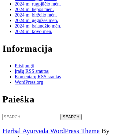
2024 m. rugpjūčio mėn.
2024 m. liepos mėn.
2024 m. birželio mėn.
2024 m. gegužės mėn.
2024 m. balandžio mėn.
2024 m. kovo mėn.
Informacija
Prisijungti
Įrašų RSS srautas
Komentarų RSS srautas
WordPress.org
Paieška
Search
for:
Herbal Ayurveda WordPress Theme
By