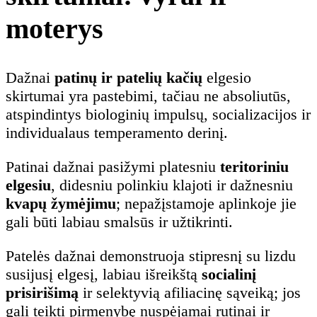
moterys
Dažnai
patinų ir patelių kačių
elgesio
skirtumai yra pastebimi, tačiau ne absoliutūs,
atspindintys biologinių impulsų, socializacijos ir
individualaus temperamento derinį.
Patinai dažnai pasižymi platesniu
teritoriniu
elgesiu
, didesniu polinkiu klajoti ir dažnesniu
kvapų žymėjimu
; nepažįstamoje aplinkoje jie
gali būti labiau smalsūs ir užtikrinti.
Patelės dažnai demonstruoja stipresnį su lizdu
susijusį elgesį, labiau išreikštą
socialinį
prisirišimą
ir selektyvią afiliacinę sąveiką; jos
gali teikti pirmenybę nuspėjamai rutinai ir