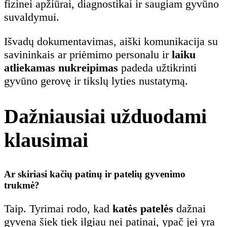
fizinei apžiūrai, diagnostikai ir saugiam gyvūno
suvaldymui.
Išvadų dokumentavimas, aiški komunikacija su
savininkais ar priėmimo personalu ir
laiku
atliekamas nukreipimas
padeda užtikrinti
gyvūno gerovę ir tikslų lyties nustatymą.
Dažniausiai užduodami
klausimai
Ar skiriasi kačių patinų ir patelių gyvenimo
trukmė?
Taip. Tyrimai rodo, kad
katės patelės
dažnai
gyvena šiek tiek ilgiau nei patinai, ypač jei yra