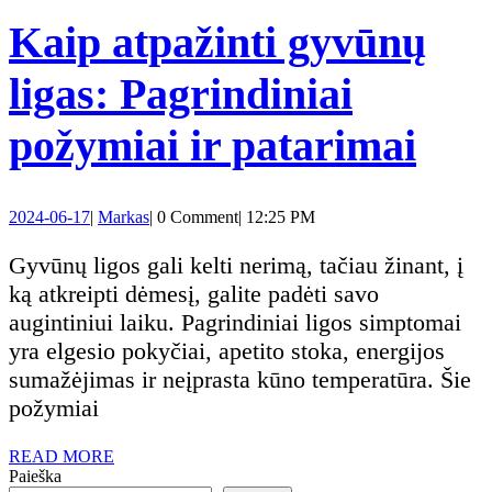
Kaip atpažinti gyvūnų
ligas: Pagrindiniai
Kai
požymiai ir patarimai
atpa
2024-
Markas
2024-06-17
|
Markas
|
0 Comment
|
12:25 PM
gyv
06-
17
Gyvūnų ligos gali kelti nerimą, tačiau žinant, į
liga
ką atkreipti dėmesį, galite padėti savo
augintiniui laiku. Pagrindiniai ligos simptomai
Pag
yra elgesio pokyčiai, apetito stoka, energijos
sumažėjimas ir neįprasta kūno temperatūra. Šie
pož
požymiai
ir
READ
READ MORE
MORE
Paieška