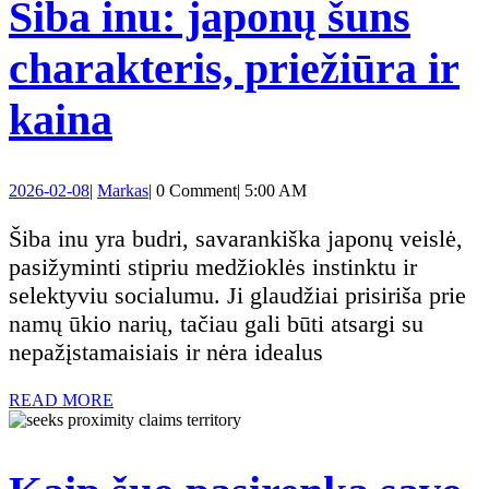
Šiba inu: japonų šuns
charakteris, priežiūra ir
Šiba
kaina
inu:
2026-
Markas
2026-02-08
|
Markas
|
0 Comment
|
5:00 AM
japonų
02-
08
Šiba inu yra budri, savarankiška japonų veislė,
šuns
pasižyminti stipriu medžioklės instinktu ir
selektyviu socialumu. Ji glaudžiai prisiriša prie
charakteris,
namų ūkio narių, tačiau gali būti atsargi su
nepažįstamaisiais ir nėra idealus
priežiūra
READ
READ MORE
ir
MORE
kaina