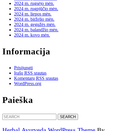
2024 m. rugsėjo mėn.
2024 m. rugpjūčio mėn.
2024 m. liepos mėn.
2024 m. birželio mėn.
2024 m. gegužės mėn.
2024 m. balandžio mėn.
2024 m. kovo mėn.
Informacija
Prisijungti
Įrašų RSS srautas
Komentarų RSS srautas
WordPress.org
Paieška
Search
for:
Herbal Ayurveda WordPress Theme
By