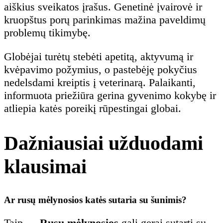
aiškius sveikatos įrašus. Genetinė įvairovė ir
kruopštus porų parinkimas mažina paveldimų
problemų tikimybę.
Globėjai turėtų stebėti apetitą, aktyvumą ir
kvėpavimo požymius, o pastebėję pokyčius
nedelsdami kreiptis į veterinarą. Palaikanti,
informuota priežiūra gerina gyvenimo kokybę ir
atliepia katės poreikį rūpestingai globai.
Dažniausiai užduodami
klausimai
Ar rusų mėlynosios katės sutaria su šunimis?
Taip —
Rusų mėlynosios
gali gerai sutarti su