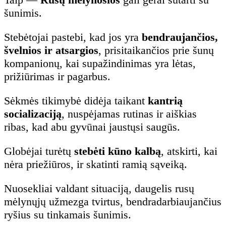
šunimis.
Stebėtojai pastebi, kad jos yra
bendraujančios,
švelnios ir atsargios
, prisitaikančios prie šunų
kompanionų, kai supažindinimas yra lėtas,
prižiūrimas ir pagarbus.
Sėkmės tikimybė didėja taikant
kantrią
socializaciją
, nuspėjamas rutinas ir aiškias
ribas, kad abu gyvūnai jaustųsi saugūs.
Globėjai turėtų
stebėti kūno kalbą
, atskirti, kai
nėra priežiūros, ir skatinti ramią sąveiką.
Nuosekliai valdant situaciją, daugelis rusų
mėlynųjų užmezga tvirtus, bendradarbiaujančius
ryšius su tinkamais šunimis.