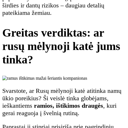
širdies ir dantų rizikos – daugiau detalių
pateikiama žemiau.
Greitas verdiktas: ar
rusų mėlynoji katė jums
tinka?
Svarstote, ar Rusų mėlynoji katė atitinka namų
ūkio poreikius? Ši veislė tinka globėjams,
ieškantiems
ramios, ištikimos draugės
, kuri
gerai reaguoja į švelnią rutiną.
Paprastai ji stipriai prisiriša prie pagrindinių