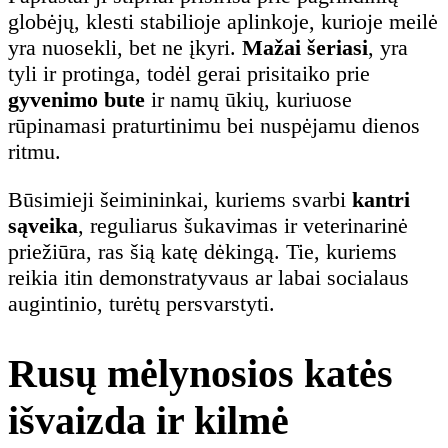
globėjų, klesti stabilioje aplinkoje, kurioje meilė
yra nuosekli, bet ne įkyri.
Mažai šeriasi
, yra
tyli ir protinga, todėl gerai prisitaiko prie
gyvenimo bute
ir namų ūkių, kuriuose
rūpinamasi praturtinimu bei nuspėjamu dienos
ritmu.
Būsimieji šeimininkai, kuriems svarbi
kantri
sąveika
, reguliarus šukavimas ir veterinarinė
priežiūra, ras šią katę dėkingą. Tie, kuriems
reikia itin demonstratyvaus ar labai socialaus
augintinio, turėtų persvarstyti.
Rusų mėlynosios katės
išvaizda ir kilmė