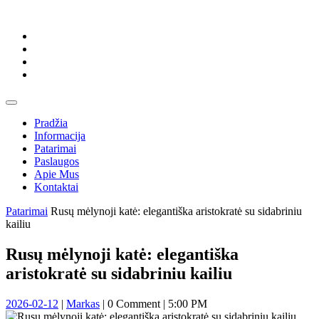
Skip
to
content
Skip
to
content
Open
Button
Pradžia
Informacija
Patarimai
Paslaugos
Apie Mus
Kontaktai
Close
Patarimai
Rusų mėlynoji katė: elegantiška aristokratė su sidabriniu
Button
kailiu
Rusų mėlynoji katė: elegantiška
aristokratė su sidabriniu kailiu
2026-
Markas
2026-02-12
|
Markas
|
0 Comment
|
5:00 PM
02-