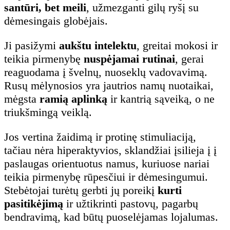
santūri, bet meili
, užmezganti gilų ryšį su
dėmesingais globėjais.
Ji pasižymi
aukštu intelektu
, greitai mokosi ir
teikia pirmenybę
nuspėjamai rutinai
, gerai
reaguodama į švelnų, nuoseklų vadovavimą.
Rusų mėlynosios yra jautrios namų nuotaikai,
mėgsta
ramią aplinką
ir kantrią sąveiką, o ne
triukšmingą veiklą.
Jos vertina žaidimą ir protinę stimuliaciją,
tačiau nėra hiperaktyvios, sklandžiai įsilieja į į
paslaugas orientuotus namus, kuriuose nariai
teikia pirmenybę rūpesčiui ir dėmesingumui.
Stebėtojai turėtų gerbti jų poreikį
kurti
pasitikėjimą
ir užtikrinti pastovų, pagarbų
bendravimą, kad būtų puoselėjamas lojalumas.