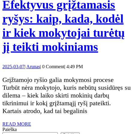
Efektyvus grįžtamasis
ji
ryšys: kaip, kada, kodėl
v
ir kiek mokytojai turėtų
y
Efekty
jį teikti mokiniams
š
grįžta
t
2025-
Arunas
2025-03-07
|
Arunas
|
0 Comment
|
4:49 PM
ryšys:
03-
07
Grįžtamojo ryšio galia mokymosi procese
kaip,
Turbūt nėra mokytojo, kuris nebūtų susidūręs su
dilema – kiek laiko skirti mokinių darbų
kada,
tikrinimui ir kokį grįžtamąjį ryšį pateikti.
Kartais atrodo, kad tai begalinis
kodėl
READ
READ MORE
ir
MORE
Paieška