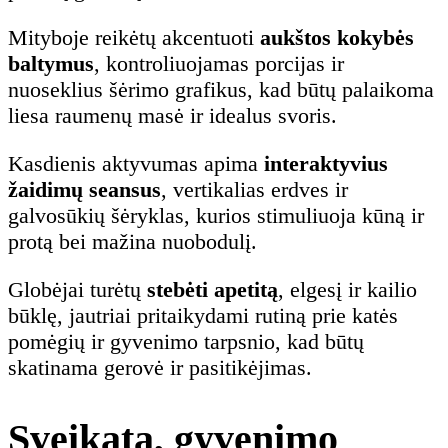
Mityboje reikėtų akcentuoti
aukštos kokybės
baltymus
, kontroliuojamas porcijas ir
nuoseklius šėrimo grafikus, kad būtų palaikoma
liesa raumenų masė ir idealus svoris.
Kasdienis aktyvumas apima
interaktyvius
žaidimų seansus
, vertikalias erdves ir
galvosūkių šėryklas, kurios stimuliuoja kūną ir
protą bei mažina nuobodulį.
Globėjai turėtų
stebėti apetitą
, elgesį ir kailio
būklę, jautriai pritaikydami rutiną prie katės
pomėgių ir gyvenimo tarpsnio, kad būtų
skatinama gerovė ir pasitikėjimas.
Sveikata, gyvenimo