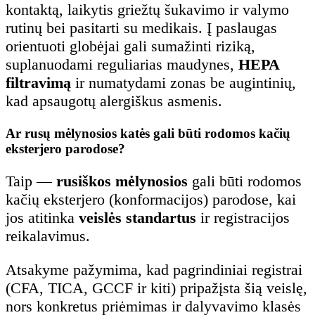
kontaktą, laikytis griežtų šukavimo ir valymo
rutinų bei pasitarti su medikais. Į paslaugas
orientuoti globėjai gali sumažinti riziką,
suplanuodami reguliarias maudynes,
HEPA
filtravimą
ir numatydami zonas be augintinių,
kad apsaugotų alergiškus asmenis.
Ar rusų mėlynosios katės gali būti rodomos kačių
eksterjero parodose?
Taip —
rusiškos mėlynosios
gali būti rodomos
kačių eksterjero (konformacijos) parodose, kai
jos atitinka
veislės standartus
ir registracijos
reikalavimus.
Atsakyme pažymima, kad pagrindiniai registrai
(CFA, TICA, GCCF ir kiti) pripažįsta šią veislę,
nors konkretus priėmimas ir dalyvavimo klasės