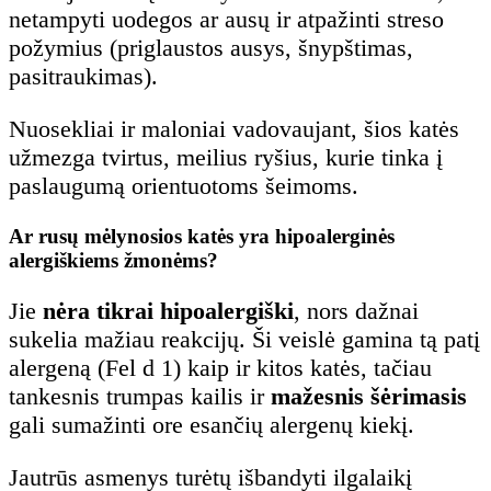
netampyti uodegos ar ausų ir atpažinti streso
požymius (priglaustos ausys, šnypštimas,
pasitraukimas).
Nuosekliai ir maloniai vadovaujant, šios katės
užmezga tvirtus, meilius ryšius, kurie tinka į
paslaugumą orientuotoms šeimoms.
Ar rusų mėlynosios katės yra hipoalerginės
alergiškiems žmonėms?
Jie
nėra tikrai hipoalergiški
, nors dažnai
sukelia mažiau reakcijų. Ši veislė gamina tą patį
alergeną (Fel d 1) kaip ir kitos katės, tačiau
tankesnis trumpas kailis ir
mažesnis šėrimasis
gali sumažinti ore esančių alergenų kiekį.
Jautrūs asmenys turėtų išbandyti ilgalaikį