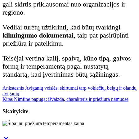
gali skirtis priklausomai nuo organizacijos ir
regiono.
Vedliai turėtų užtikrinti, kad būtų tvarkingi
kilmingumo dokumentai
, taip pat pasirūpinti
priežiūra ir pateikimu.
Teisėjai vertina kailį, spalvą, kūno tipą, galvos
formą ir temperamentą pagal nustatytą
standartą, kad įvertinimas būtų sąžiningas.
Previous
Navigacija
Ankstesnis
Aviganių veislės: skirtumai tarp vokiečių, belgų ir olandų
post:
aviganių
Next
Kitas
Nimfinė papūga: išvaizda, charakteris ir priežiūra namuose
tarp
post:
Skaitykite
įrašų