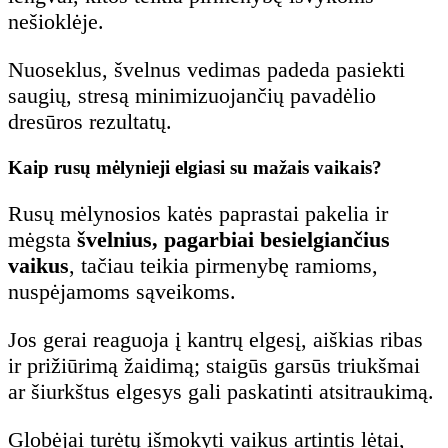
nešioklėje.
Nuoseklus, švelnus vedimas padeda pasiekti
saugių, stresą minimizuojančių pavadėlio
dresūros rezultatų.
Kaip rusų mėlynieji elgiasi su mažais vaikais?
Rusų mėlynosios katės paprastai pakelia ir
mėgsta
švelnius, pagarbiai besielgiančius
vaikus
, tačiau teikia pirmenybę ramioms,
nuspėjamoms sąveikoms.
Jos gerai reaguoja į kantrų elgesį, aiškias ribas
ir prižiūrimą žaidimą; staigūs garsūs triukšmai
ar šiurkštus elgesys gali paskatinti atsitraukimą.
Globėjai turėtų išmokyti vaikus artintis lėtai,