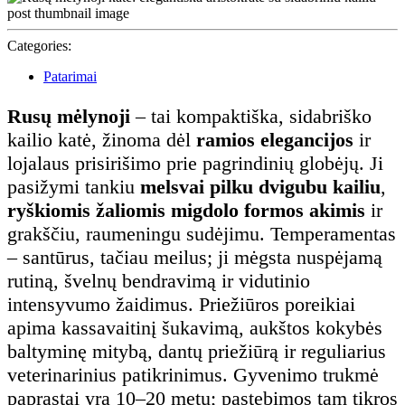
12
Categories:
Patarimai
Rusų mėlynoji
– tai kompaktiška, sidabriško
kailio katė, žinoma dėl
ramios elegancijos
ir
lojalaus prisirišimo prie pagrindinių globėjų. Ji
pasižymi tankiu
melsvai pilku dvigubu kailiu
,
ryškiomis žaliomis migdolo formos akimis
ir
grakščiu, raumeningu sudėjimu. Temperamentas
– santūrus, tačiau meilus; ji mėgsta nuspėjamą
rutiną, švelnų bendravimą ir vidutinio
intensyvumo žaidimus. Priežiūros poreikiai
apima kassavaitinį šukavimą, aukštos kokybės
baltyminę mitybą, dantų priežiūrą ir reguliarius
veterinarinius patikrinimus. Gyvenimo trukmė
paprastai yra 10–20 metų; pastebimos tam tikros