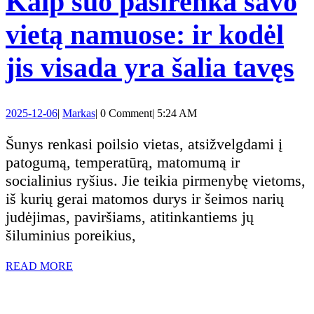
Kaip šuo pasirenka savo
vietą namuose: ir kodėl
K
jis visada yra šalia tavęs
š
2025-
Markas
2025-12-06
|
Markas
|
0 Comment
|
5:24 AM
p
12-
06
Šunys renkasi poilsio vietas, atsižvelgdami į
s
patogumą, temperatūrą, matomumą ir
socialinius ryšius. Jie teikia pirmenybę vietoms,
v
iš kurių gerai matomos durys ir šeimos narių
judėjimas, paviršiams, atitinkantiems jų
n
šiluminius poreikius,
ir
READ
READ MORE
MORE
k