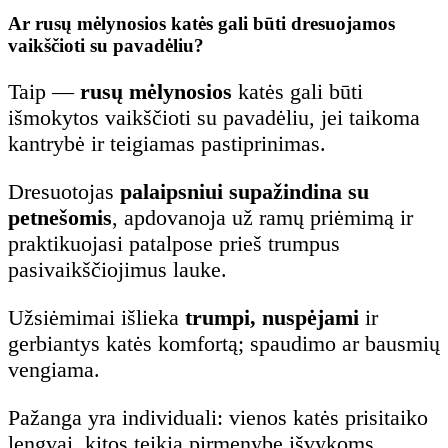
Ar rusų mėlynosios katės gali būti dresuojamos
vaikščioti su pavadėliu?
Taip —
rusų mėlynosios
katės gali būti
išmokytos vaikščioti su pavadėliu, jei taikoma
kantrybė ir teigiamas pastiprinimas.
Dresuotojas
palaipsniui supažindina su
petnešomis
, apdovanoja už ramų priėmimą ir
praktikuojasi patalpose prieš trumpus
pasivaikščiojimus lauke.
Užsiėmimai išlieka
trumpi, nuspėjami
ir
gerbiantys katės komfortą; spaudimo ar bausmių
vengiama.
Pažanga yra individuali: vienos katės prisitaiko
lengvai, kitos teikia pirmenybę išvykoms