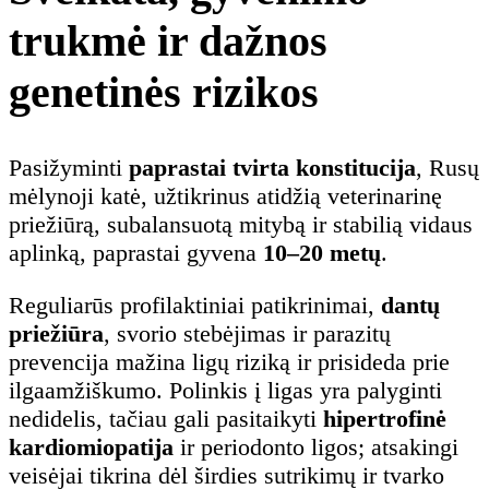
trukmė ir dažnos
genetinės rizikos
Pasižyminti
paprastai tvirta konstitucija
, Rusų
mėlynoji katė, užtikrinus atidžią veterinarinę
priežiūrą, subalansuotą mitybą ir stabilią vidaus
aplinką, paprastai gyvena
10–20 metų
.
Reguliarūs profilaktiniai patikrinimai,
dantų
priežiūra
, svorio stebėjimas ir parazitų
prevencija mažina ligų riziką ir prisideda prie
ilgaamžiškumo. Polinkis į ligas yra palyginti
nedidelis, tačiau gali pasitaikyti
hipertrofinė
kardiomiopatija
ir periodonto ligos; atsakingi
veisėjai tikrina dėl širdies sutrikimų ir tvarko