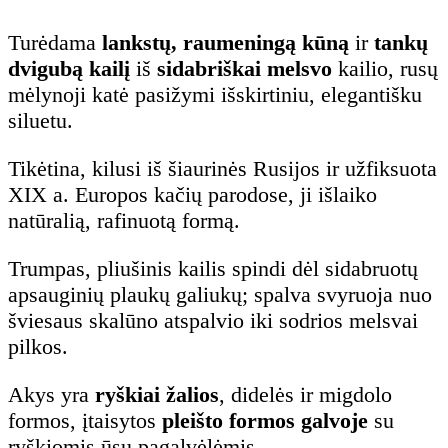
Turėdama
lankstų, raumeningą kūną
ir
tankų
dvigubą kailį
iš
sidabriškai melsvo
kailio, rusų
mėlynoji katė pasižymi išskirtiniu, elegantišku
siluetu.
Tikėtina, kilusi iš šiaurinės Rusijos ir užfiksuota
XIX a. Europos kačių parodose, ji išlaiko
natūralią, rafinuotą formą.
Trumpas, pliušinis kailis spindi dėl sidabruotų
apsauginių plaukų galiukų; spalva svyruoja nuo
šviesaus skalūno atspalvio iki sodrios melsvai
pilkos.
Akys yra
ryškiai žalios
, didelės ir migdolo
formos, įtaisytos
pleišto formos galvoje
su
ryškiomis ūsų pagalvėlėmis.