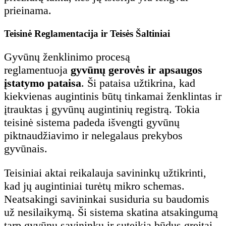
prieinama.
Teisinė Reglamentacija ir Teisės Šaltiniai
Gyvūnų ženklinimo procesą
reglamentuoja
gyvūnų gerovės ir apsaugos
įstatymo pataisa
. Ši pataisa užtikrina, kad
kiekvienas augintinis būtų tinkamai ženklintas ir
įtrauktas į gyvūnų augintinių registrą. Tokia
teisinė sistema padeda išvengti gyvūnų
piktnaudžiavimo ir nelegalaus prekybos
gyvūnais.
Teisiniai aktai reikalauja savininkų užtikrinti,
kad jų augintiniai turėtų mikro schemas.
Neatsakingi savininkai susiduria su baudomis
už nesilaikymą. Ši sistema skatina atsakingumą
tarp gyvūnų savininkų ir suteikia būdus greitai