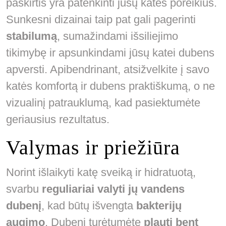
paskirtis yra patenkinti jūsų katės poreikius.
Sunkesni dizainai taip pat gali pagerinti
stabilumą
, sumažindami išsiliejimo
tikimybę ir apsunkindami jūsų katei dubens
apversti. Apibendrinant, atsižvelkite į savo
katės komfortą ir dubens praktiškumą, o ne
vizualinį patrauklumą, kad pasiektumėte
geriausius rezultatus.
Valymas ir priežiūra
Norint išlaikyti katę sveiką ir hidratuotą,
svarbu
reguliariai valyti jų vandens
dubenį
, kad būtų išvengta
bakterijų
augimo
. Dubenį turėtumėte
plauti bent