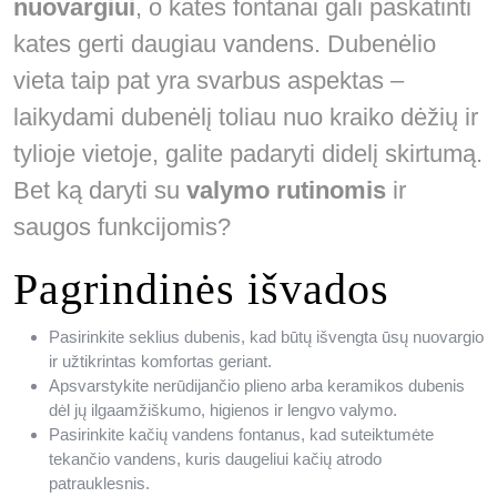
nuovargiui
, o katės fontanai gali paskatinti
kates gerti daugiau vandens. Dubenėlio
vieta taip pat yra svarbus aspektas –
laikydami dubenėlį toliau nuo kraiko dėžių ir
tylioje vietoje, galite padaryti didelį skirtumą.
Bet ką daryti su
valymo rutinomis
ir
saugos funkcijomis?
Pagrindinės išvados
Pasirinkite seklius dubenis, kad būtų išvengta ūsų nuovargio
ir užtikrintas komfortas geriant.
Apsvarstykite nerūdijančio plieno arba keramikos dubenis
dėl jų ilgaamžiškumo, higienos ir lengvo valymo.
Pasirinkite kačių vandens fontanus, kad suteiktumėte
tekančio vandens, kuris daugeliui kačių atrodo
patrauklesnis.