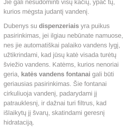
Jie gali nesudominti visų kačių, ypač tų,
kurios mėgsta judantį vandenį.
Dubenys su
dispenzeriais
yra puikus
pasirinkimas, jei ilgiau nebūnate namuose,
nes jie automatiškai palaiko vandens lygį,
užtikrindami, kad jūsų katė visada turėtų
šviežio vandens. Katėms, kurios nenoriai
geria,
katės vandens fontanai
gali būti
geriausias pasirinkimas. Šie fontanai
cirkuliuoja vandenį, padarydami jį
patrauklesnį, ir dažnai turi filtrus, kad
išlaikytų jį švarų, skatindami geresnį
hidrataciją.