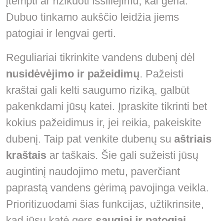
įtempti ar rizikuoti išsiliejimu, kai geria.
Dubuo tinkamo aukščio leidžia jiems
patogiai ir lengvai gerti.
Reguliariai tikrinkite vandens dubenį dėl
nusidėvėjimo ir pažeidimų
. Pažeisti
kraštai gali kelti saugumo riziką, galbūt
pakenkdami jūsų katei. Įpraskite tikrinti bet
kokius pažeidimus ir, jei reikia, pakeiskite
dubenį. Taip pat venkite dubenų su
aštriais
kraštais
ar taškais. Šie gali sužeisti jūsų
augintinį naudojimo metu, paverčiant
paprastą vandens gėrimą pavojinga veikla.
Prioritizuodami šias funkcijas, užtikrinsite,
kad jūsų katė gers
saugiai ir patogiai
.