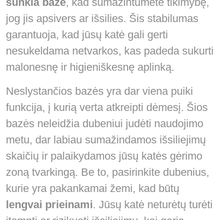
sunkia baze
, kad sumažintumėte tikimybę,
jog jis apsivers ar išsilies. Šis stabilumas
garantuoja, kad jūsų katė gali gerti
nesukeldama netvarkos, kas padeda sukurti
malonesnę ir higieniškesnę aplinką.
Neslystančios bazės yra dar viena puiki
funkcija, į kurią verta atkreipti dėmesį. Šios
bazės neleidžia dubeniui judėti naudojimo
metu, dar labiau sumažindamos išsiliejimų
skaičių ir palaikydamos jūsų katės gėrimo
zoną tvarkingą. Be to, pasirinkite dubenius,
kurie yra pakankamai žemi, kad būtų
lengvai prieinami
. Jūsų katė neturėtų turėti