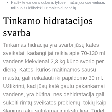
Padėkite vandens dubenis tyliose, mažai judriose vietose,
toli nuo šiukšliadėžių ir maisto dubenėlių.
Tinkamo hidratacijos
svarba
Tinkamas hidracija yra svarbi jūsų katės
sveikatai, kadangi jai reikia apie 70-130 ml
vandens kiekvienai 2,3 kg kūno svorio per
dieną. Katės, kurios maitinamos sausu
maistu, gali reikalauti iki papildomo 30 ml.
Užtikrinti, kad jūsų katė gautų pakankamai
vandens, yra būtina, nes dehidratacija gali
sukelti rimtų sveikatos problemų, tokių kaip
šlapimo takų sutrikimai ir inkstų liga. Todėl,