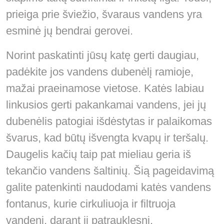
prieiga prie šviežio, švaraus vandens yra
esminė jų bendrai gerovei.
Norint paskatinti jūsų katę gerti daugiau,
padėkite jos vandens dubenėlį ramioje,
mažai praeinamose vietose. Katės labiau
linkusios gerti pakankamai vandens, jei jų
dubenėlis patogiai išdėstytas ir palaikomas
švarus, kad būtų išvengta kvapų ir teršalų.
Daugelis kačių taip pat mieliau geria iš
tekančio vandens šaltinių. Šią pageidavimą
galite patenkinti naudodami katės vandens
fontanus, kurie cirkuliuoja ir filtruoja
vandenį, darant jį patrauklesnį.