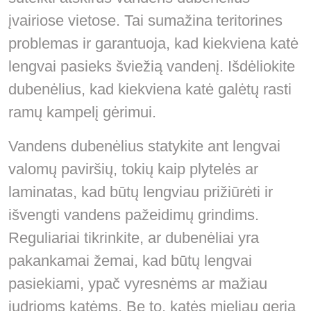
įvairiose vietose. Tai sumažina teritorines
problemas ir garantuoja, kad kiekviena katė
lengvai pasieks šviežią vandenį. Išdėliokite
dubenėlius, kad kiekviena katė galėtų rasti
ramų kampelį gėrimui.
Vandens dubenėlius statykite ant lengvai
valomų paviršių, tokių kaip plytelės ar
laminatas, kad būtų lengviau prižiūrėti ir
išvengti vandens pažeidimų grindims.
Reguliariai tikrinkite, ar dubenėliai yra
pakankamai žemai, kad būtų lengvai
pasiekiami, ypač vyresnėms ar mažiau
judrioms katėms. Be to, katės mieliau geria