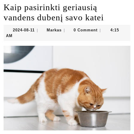
Kaip pasirinkti geriausią
vandens dubenį savo katei
2024-
Markas
2024-08-11
Markas
0 Comment
4:15
|
|
|
08-
AM
11