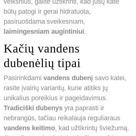
veiksnius, galite užtikrinti, kad jūsų katė
būtų patogi ir gerai hidratuota,
pasiruošdama sveikesniam,
laimingesniam augintiniui
.
Kačių vandens
dubenėlių tipai
Pasirinkdami
vandens dubenį
savo katei,
rasite įvairių variantų, kurie atitiks jų
unikalius poreikius ir pageidavimus.
Tradiciški dubenys
yra paprasti ir
nebrangūs, tačiau reikalauja reguliaraus
vandens keitimo
, kad užtikrintų šviežumą.