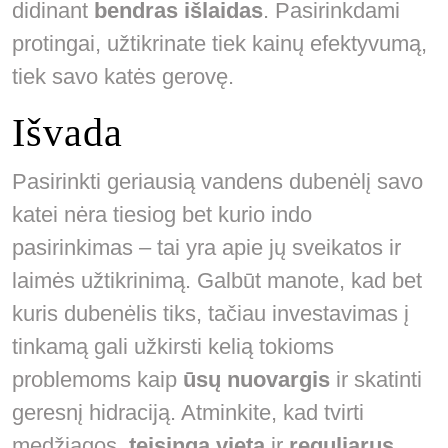
didinant
bendras išlaidas
. Pasirinkdami
protingai, užtikrinate tiek kainų efektyvumą,
tiek savo katės gerovę.
Išvada
Pasirinkti geriausią vandens dubenėlį savo
katei nėra tiesiog bet kurio indo
pasirinkimas – tai yra apie jų sveikatos ir
laimės užtikrinimą. Galbūt manote, kad bet
kuris dubenėlis tiks, tačiau investavimas į
tinkamą gali užkirsti kelią tokioms
problemoms kaip
ūsų nuovargis
ir skatinti
geresnį hidraciją. Atminkite, kad tvirti
medžiagos,
teisinga vieta
ir
reguliarus