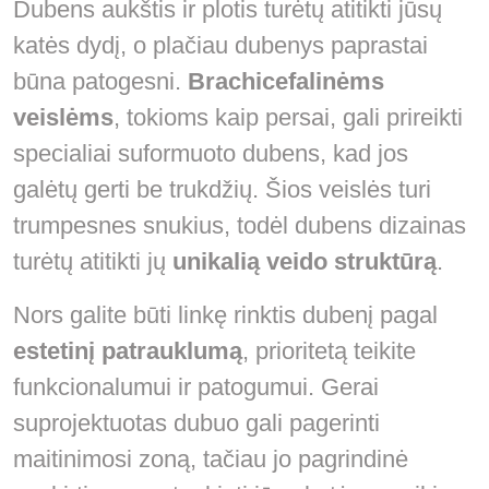
Dubens aukštis ir plotis turėtų atitikti jūsų
katės dydį, o plačiau dubenys paprastai
būna patogesni.
Brachicefalinėms
veislėms
, tokioms kaip persai, gali prireikti
specialiai suformuoto dubens, kad jos
galėtų gerti be trukdžių. Šios veislės turi
trumpesnes snukius, todėl dubens dizainas
turėtų atitikti jų
unikalią veido struktūrą
.
Nors galite būti linkę rinktis dubenį pagal
estetinį patrauklumą
, prioritetą teikite
funkcionalumui ir patogumui. Gerai
suprojektuotas dubuo gali pagerinti
maitinimosi zoną, tačiau jo pagrindinė