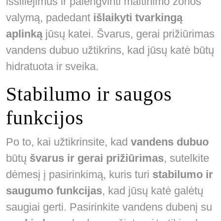
išsiliejimus ir palengvinti maitinimo zonos
valymą, padedant
išlaikyti tvarkingą
aplinką
jūsų katei. Švarus, gerai prižiūrimas
vandens dubuo užtikrins, kad jūsų katė būtų
hidratuota ir sveika.
Stabilumo ir saugos
funkcijos
Po to, kai užtikrinsite, kad
vandens dubuo
būtų
švarus ir gerai prižiūrimas
, sutelkite
dėmesį į pasirinkimą, kuris turi
stabilumo ir
saugumo funkcijas
, kad jūsų katė galėtų
saugiai gerti. Pasirinkite vandens dubenį su