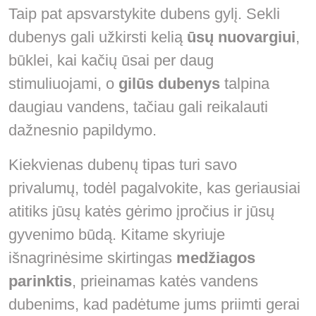
Taip pat apsvarstykite dubens gylį. Sekli
dubenys gali užkirsti kelią
ūsų nuovargiui
,
būklei, kai kačių ūsai per daug
stimuliuojami, o
gilūs dubenys
talpina
daugiau vandens, tačiau gali reikalauti
dažnesnio papildymo.
Kiekvienas dubenų tipas turi savo
privalumų, todėl pagalvokite, kas geriausiai
atitiks jūsų katės gėrimo įpročius ir jūsų
gyvenimo būdą. Kitame skyriuje
išnagrinėsime skirtingas
medžiagos
parinktis
, prieinamas katės vandens
dubenims, kad padėtume jums priimti gerai