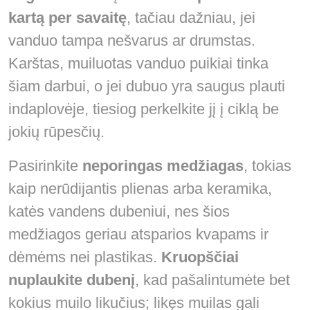
kartą per savaitę
, tačiau dažniau, jei
vanduo tampa nešvarus ar drumstas.
Karštas, muiluotas vanduo puikiai tinka
šiam darbui, o jei dubuo yra saugus plauti
indaplovėje, tiesiog perkelkite jį į ciklą be
jokių rūpesčių.
Pasirinkite
neporingas medžiagas
, tokias
kaip nerūdijantis plienas arba keramika,
katės vandens dubeniui, nes šios
medžiagos geriau atsparios kvapams ir
dėmėms nei plastikas.
Kruopščiai
nuplaukite dubenį
, kad pašalintumėte bet
kokius muilo likučius; likęs muilas gali