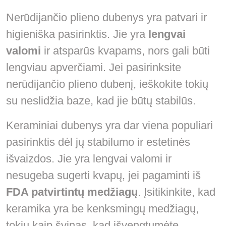
Nerūdijančio plieno dubenys yra patvari ir
higieniška pasirinktis. Jie yra
lengvai
valomi
ir atsparūs kvapams, nors gali būti
lengviau apverčiami. Jei pasirinksite
nerūdijančio plieno dubenį, ieškokite tokių
su neslidžia baze, kad jie būtų stabilūs.
Keraminiai dubenys yra dar viena populiari
pasirinktis dėl jų stabilumo ir estetinės
išvaizdos. Jie yra lengvai valomi ir
nesugeba sugerti kvapų, jei pagaminti iš
FDA patvirtintų medžiagų
. Įsitikinkite, kad
keramika yra be kenksmingų medžiagų,
tokių kaip švinas, kad išvengtumėte