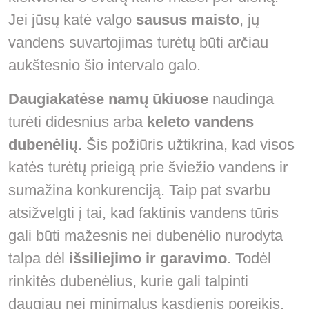
Jei jūsų katė valgo
sausus maisto
, jų
vandens suvartojimas turėtų būti arčiau
aukštesnio šio intervalo galo.
Daugiakatėse namų ūkiuose
naudinga
turėti didesnius arba
keleto vandens
dubenėlių
. Šis požiūris užtikrina, kad visos
katės turėtų prieigą prie šviežio vandens ir
sumažina konkurenciją. Taip pat svarbu
atsižvelgti į tai, kad faktinis vandens tūris
gali būti mažesnis nei dubenėlio nurodyta
talpa dėl
išsiliejimo ir garavimo
. Todėl
rinkitės dubenėlius, kurie gali talpinti
daugiau nei minimalus kasdienis poreikis.