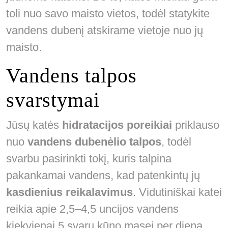
toli nuo savo maisto vietos, todėl statykite
vandens dubenį atskirame vietoje nuo jų
maisto.
Vandens talpos
svarstymai
Jūsų katės
hidratacijos poreikiai
priklauso
nuo
vandens dubenėlio talpos
, todėl
svarbu pasirinkti tokį, kuris talpina
pakankamai vandens, kad patenkintų jų
kasdienius reikalavimus
. Vidutiniškai katei
reikia apie 2,5–4,5 uncijos vandens
kiekvienai 5 svarų kūno masei per dieną.