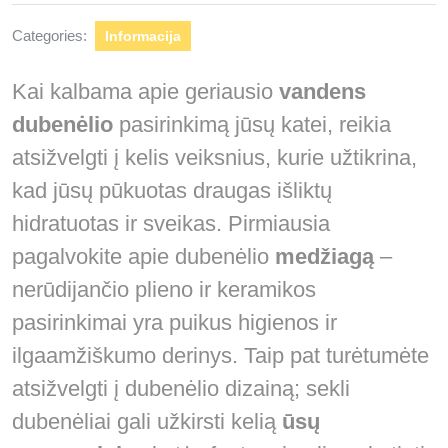
Categories:
Informacija
Kai kalbama apie geriausio
vandens
dubenėlio
pasirinkimą jūsų katei, reikia
atsižvelgti į kelis veiksnius, kurie užtikrina,
kad jūsų pūkuotas draugas išliktų
hidratuotas ir sveikas. Pirmiausia
pagalvokite apie dubenėlio
medžiagą
–
nerūdijančio plieno ir keramikos
pasirinkimai yra puikus higienos ir
ilgaamžiškumo derinys. Taip pat turėtumėte
atsižvelgti į dubenėlio dizainą; sekli
dubenėliai gali užkirsti kelią
ūsų