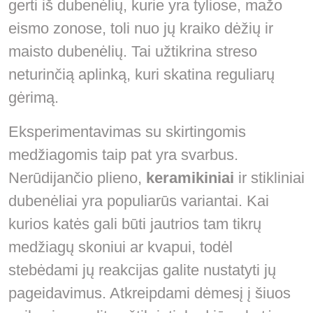
gerti iš dubenėlių, kurie yra tyliose, mažo
eismo zonose, toli nuo jų kraiko dėžių ir
maisto dubenėlių. Tai užtikrina streso
neturinčią aplinką, kuri skatina reguliarų
gėrimą.
Eksperimentavimas su skirtingomis
medžiagomis taip pat yra svarbus.
Nerūdijančio plieno,
keramikiniai
ir stikliniai
dubenėliai yra populiarūs variantai. Kai
kurios katės gali būti jautrios tam tikrų
medžiagų skoniui ar kvapui, todėl
stebėdami jų reakcijas galite nustatyti jų
pageidavimus. Atkreipdami dėmesį į šiuos