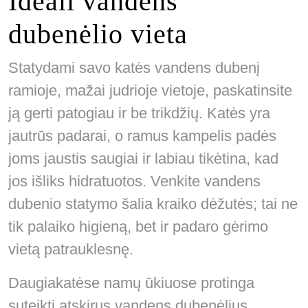
Ideali vandens
dubenėlio vieta
Statydami savo katės vandens dubenį
ramioje, mažai judrioje vietoje, paskatinsite
ją gerti patogiau ir be trikdžių. Katės yra
jautrūs padarai, o ramus kampelis padės
joms jaustis saugiai ir labiau tikėtina, kad
jos išliks hidratuotos. Venkite vandens
dubenio statymo šalia kraiko dėžutės; tai ne
tik palaiko higieną, bet ir padaro gėrimo
vietą patrauklesnę.
Daugiakatėse namų ūkiuose protinga
suteikti atskirus vandens dubenėlius