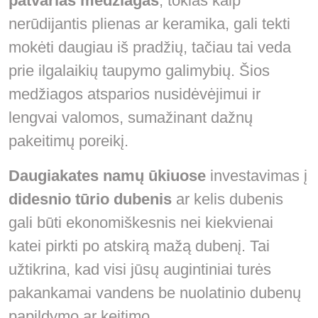
patvarias medžiagas
, tokias kaip
nerūdijantis plienas ar keramika, gali tekti
mokėti daugiau iš pradžių, tačiau tai veda
prie ilgalaikių taupymo galimybių. Šios
medžiagos atsparios nusidėvėjimui ir
lengvai valomos, sumažinant dažnų
pakeitimų poreikį.
Daugiakates namų ūkiuose
investavimas į
didesnio tūrio dubenis
ar kelis dubenis
gali būti ekonomiškesnis nei kiekvienai
katei pirkti po atskirą mažą dubenį. Tai
užtikrina, kad visi jūsų augintiniai turės
pakankamai vandens be nuolatinio dubenų
papildymo ar keitimo.