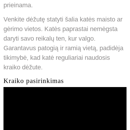
prieinama.
Venkite dėžutę statyti šalia katės maisto ar
gėrimo vietos. Katės paprastai nemėgsta
daryti savo reikalų ten, kur valgo.
Garantavus patogią ir ramią vietą, padidėja
tikimybė, kad katė reguliariai naudosis
kraiko dėžute.
Kraiko pasirinkimas