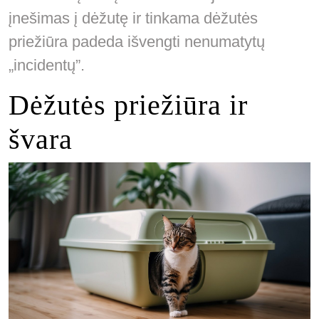
įnešimas į dėžutę ir tinkama dėžutės
priežiūra padeda išvengti nenumatytų
„incidentų”.
Dėžutės priežiūra ir
švara