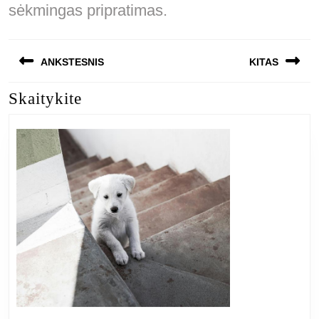
sėkmingas pripratimas.
Navigacija
ANKSTESNIS
KITAS
tarp
Skaitykite
Previous
Next
įrašų
post:
post: