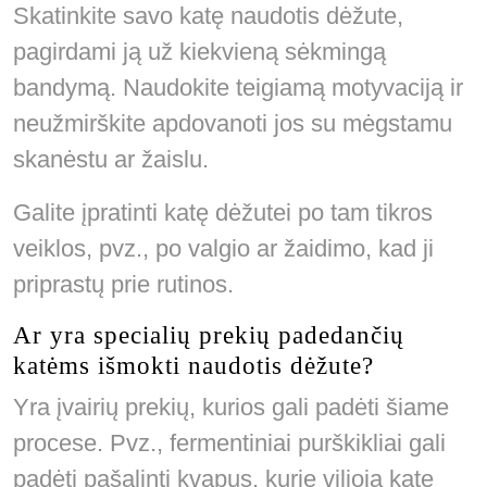
Skatinkite savo katę naudotis dėžute,
pagirdami ją už kiekvieną sėkmingą
bandymą. Naudokite teigiamą motyvaciją ir
neužmirškite apdovanoti jos su mėgstamu
skanėstu ar žaislu.
Galite įpratinti katę dėžutei po tam tikros
veiklos, pvz., po valgio ar žaidimo, kad ji
priprastų prie rutinos.
Ar yra specialių prekių padedančių
katėms išmokti naudotis dėžute?
Yra įvairių prekių, kurios gali padėti šiame
procese. Pvz., fermentiniai purškikliai gali
padėti pašalinti kvapus, kurie vilioja katę