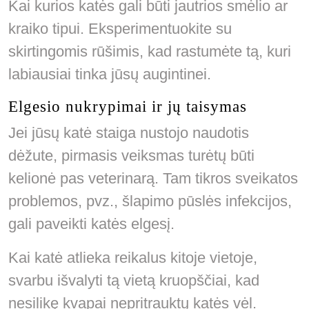
Kai kurios katės gali būti jautrios smėlio ar
kraiko tipui. Eksperimentuokite su
skirtingomis rūšimis, kad rastumėte tą, kuri
labiausiai tinka jūsų augintinei.
Elgesio nukrypimai ir jų taisymas
Jei jūsų katė staiga nustojo naudotis
dėžute, pirmasis veiksmas turėtų būti
kelionė pas veterinarą. Tam tikros sveikatos
problemos, pvz., šlapimo pūslės infekcijos,
gali paveikti katės elgesį.
Kai katė atlieka reikalus kitoje vietoje,
svarbu išvalyti tą vietą kruopščiai, kad
nesilikę kvapai nepritrauktų katės vėl.