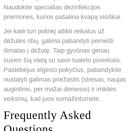
Naudokite specialias dezinfekcijos
priemones, kurios pašalina kvapą visiškai.
Jei katė turi polinkį atlikti reikalus už
dėžutės ribų, galima pabandyti pernešti
išmatas į dėžutę. Taip gyvūnas geriau
susies šią vietą su savo tualeto poreikiais.
Pastebėjus elgesio pokyčius, pabandykite
nustatyti galimas priežastis (stresas, naujas
augintinis, per mažai dėmesio) ir imkitės
veiksmų, kad juos sumažintumėte.
Frequently Asked
Questions