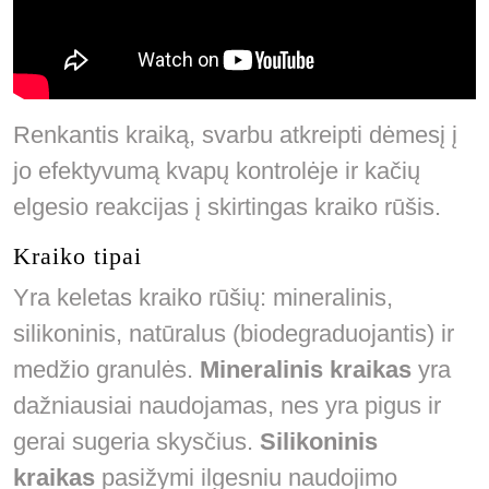
Renkantis kraiką, svarbu atkreipti dėmesį į
jo efektyvumą kvapų kontrolėje ir kačių
elgesio reakcijas į skirtingas kraiko rūšis.
Kraiko tipai
Yra keletas kraiko rūšių: mineralinis,
silikoninis, natūralus (biodegraduojantis) ir
medžio granulės.
Mineralinis kraikas
yra
dažniausiai naudojamas, nes yra pigus ir
gerai sugeria skysčius.
Silikoninis
kraikas
pasižymi ilgesniu naudojimo