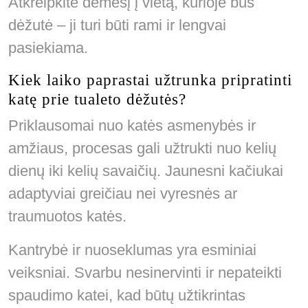
Atkreipkite dėmesį į vietą, kurioje bus
dėžutė – ji turi būti rami ir lengvai
pasiekiama.
Kiek laiko paprastai užtrunka pripratinti
katę prie tualeto dėžutės?
Priklausomai nuo katės asmenybės ir
amžiaus, procesas gali užtrukti nuo kelių
dienų iki kelių savaičių. Jaunesni kačiukai
adaptyviai greičiau nei vyresnės ar
traumuotos katės.
Kantrybė ir nuoseklumas yra esminiai
veiksniai. Svarbu nesinervinti ir nepateikti
spaudimo katei, kad būtų užtikrintas