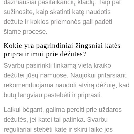
dažniausiai pasitaikančių klaidų. Taip pat
sužinosite, kaip skatinti katę naudotis
dėžute ir kokios priemonės gali padėti
šiame procese.
Kokie yra pagrindiniai žingsniai katės
pripratinimui prie dėžutės?
Svarbu pasirinkti tinkamą vietą kraiko
dėžutei jūsų namuose. Naujokui pritarsiant,
rekomenduojama naudoti atvirą dėžutę, kad
būtų lengviau pastebėti ir priprasti.
Laikui bėgant, galima pereiti prie uždaros
dėžutės, jei katei tai patinka. Svarbu
reguliariai stebėti katę ir skirti laiko jos