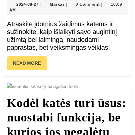
žaidimai
2024-
Markas
2024-08-27
Markas
0 Comment
10:09
|
|
|
08-
AM
katėms:
27
Atraskite įdomius žaidimus katėms ir
kaip
sužinokite, kaip išlaikyti savo augintinį
užimtą bei laimingą, naudodami
pramogauti
paprastas, bet veiksmingas veiklas!
savo
READ
READ MORE
augintinį?
MORE
Kodėl katės turi ūsus:
nuostabi funkcija, be
kurios jos negalėtų