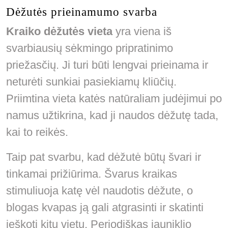
Dėžutės prieinamumo svarba
Kraiko dėžutės vieta
yra viena iš
svarbiausių sėkmingo pripratinimo
priežasčių. Ji turi būti lengvai prieinama ir
neturėti sunkiai pasiekiamų kliūčių.
Priimtina vieta katės natūraliam judėjimui po
namus užtikrina, kad ji naudos dėžutę tada,
kai to reikės.
Taip pat svarbu, kad dėžutė būtų švari ir
tinkamai prižiūrima. Švarus kraikas
stimuliuoja katę vėl naudotis dėžute, o
blogas kvapas ją gali atgrasinti ir skatinti
ieškoti kitų vietų. Periodiškas jauniklio