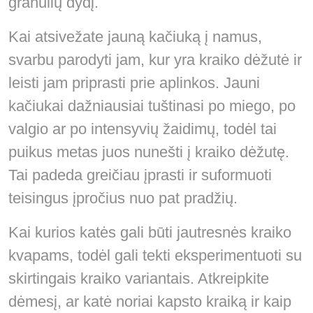
granulių dydį.
Kai atsivežate jauną kačiuką į namus,
svarbu parodyti jam, kur yra kraiko dėžutė ir
leisti jam priprasti prie aplinkos. Jauni
kačiukai dažniausiai tuštinasi po miego, po
valgio ar po intensyvių žaidimų, todėl tai
puikus metas juos nunešti į kraiko dėžutę.
Tai padeda greičiau įprasti ir suformuoti
teisingus įpročius nuo pat pradžių.
Kai kurios katės gali būti jautresnės kraiko
kvapams, todėl gali tekti eksperimentuoti su
skirtingais kraiko variantais. Atkreipkite
dėmesį, ar katė noriai kapsto kraiką ir kaip