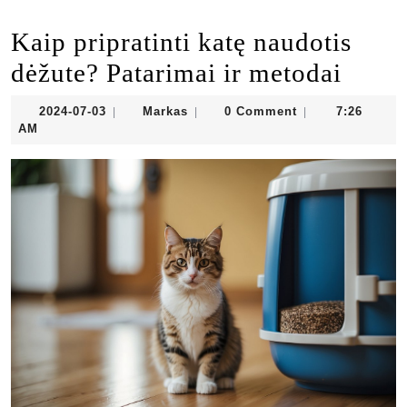
Kaip pripratinti katę naudotis
dėžute? Patarimai ir metodai
2024-
Markas
2024-07-03
Markas
0 Comment
7:26
|
|
|
07-
AM
03