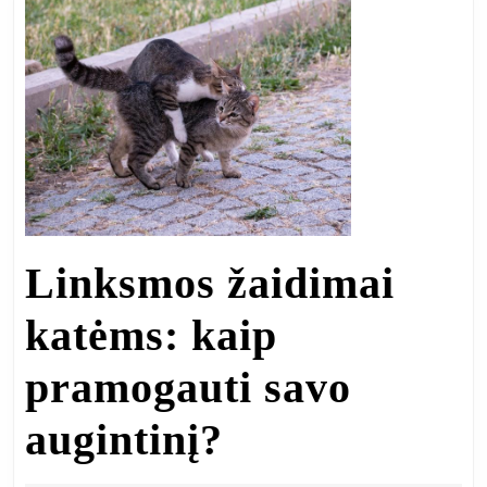
Linksmos žaidimai
katėms: kaip
pramogauti savo
Linksmos
augintinį?