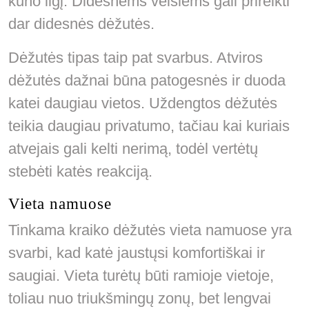
kūno ilgį. Didesnėms veislėms gali prireikti
dar didesnės dėžutės.
Dėžutės tipas taip pat svarbus. Atviros
dėžutės dažnai būna patogesnės ir duoda
katei daugiau vietos. Uždengtos dėžutės
teikia daugiau privatumo, tačiau kai kuriais
atvejais gali kelti nerimą, todėl vertėtų
stebėti katės reakciją.
Vieta namuose
Tinkama kraiko dėžutės vieta namuose yra
svarbi, kad katė jaustųsi komfortiškai ir
saugiai. Vieta turėtų būti ramioje vietoje,
toliau nuo triukšmingų zonų, bet lengvai