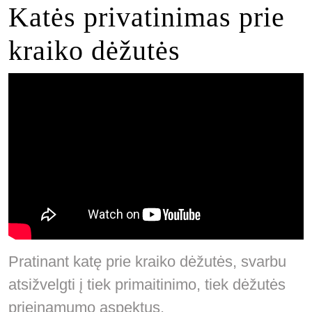
Katės privatinimas prie
kraiko dėžutės
Pratinant katę prie kraiko dėžutės, svarbu
atsižvelgti į tiek primaitinimo, tiek dėžutės
prieinamumo aspektus.