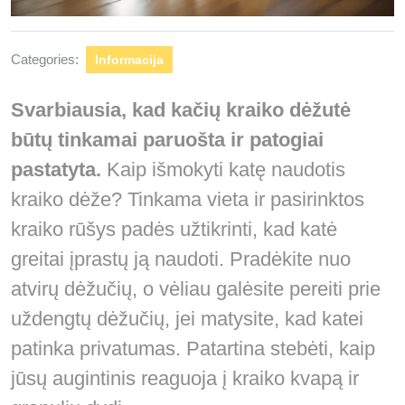
Categories:
Informacija
Svarbiausia, kad kačių kraiko dėžutė
būtų tinkamai paruošta ir patogiai
pastatyta.
Kaip išmokyti katę naudotis
kraiko dėže? Tinkama vieta ir pasirinktos
kraiko rūšys padės užtikrinti, kad katė
greitai įprastų ją naudoti. Pradėkite nuo
atvirų dėžučių, o vėliau galėsite pereiti prie
uždengtų dėžučių, jei matysite, kad katei
patinka privatumas. Patartina stebėti, kaip
jūsų augintinis reaguoja į kraiko kvapą ir