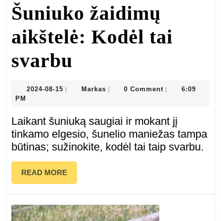
Šuniuko žaidimų
aikštelė: Kodėl tai
Šuniuko
svarbu
žaidimų
2024-
Markas
2024-08-15
Markas
0 Comment
6:09
|
|
|
08-
PM
aikštelė:
15
Laikant šuniuką saugiai ir mokant jį
Kodėl
tinkamo elgesio, šunelio maniežas tampa
būtinas; sužinokite, kodėl tai taip svarbu.
tai
svarbu
READ
READ MORE
MORE