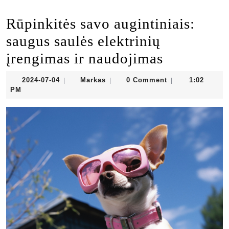
Rūpinkitės savo augintiniais:
saugus saulės elektrinių
įrengimas ir naudojimas
2024-
Markas
2024-07-04
Markas
0 Comment
1:02
|
|
|
07-
PM
04