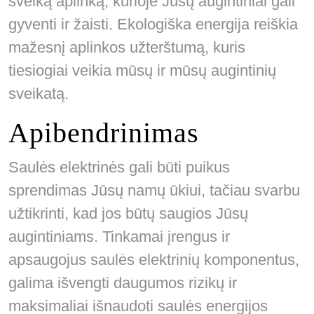
sveiką aplinką, kurioje Jūsų augintiniai gali
gyventi ir žaisti. Ekologiška energija reiškia
mažesnį aplinkos užterštumą, kuris
tiesiogiai veikia mūsų ir mūsų augintinių
sveikatą.
Apibendrinimas
Saulės elektrinės gali būti puikus
sprendimas Jūsų namų ūkiui, tačiau svarbu
užtikrinti, kad jos būtų saugios Jūsų
augintiniams. Tinkamai įrengus ir
apsaugojus saulės elektrinių komponentus,
galima išvengti daugumos rizikų ir
maksimaliai išnaudoti saulės energijos