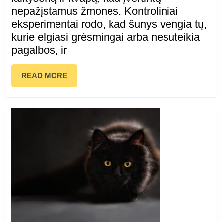
žmones:
nepažįstamus žmones. Kontroliniai
eksperimentai rodo, kad šunys vengia tų,
eksperimentai
kurie elgiasi grėsmingai arba nesuteikia
patvirtino
pagalbos, ir
jų
READ
READ MORE
MORE
įgimtą
gebėjimą