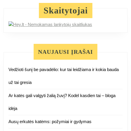
Skaitytojai
NAUJAUSI ĮRAŠAI
Vedžioti šunį be pavadėlio: kur tai leidžiama ir kokia bauda
už tai gresia
Ar katės gali valgyti žalią žuvį? Kodėl kasdien tai – bloga
idėja
Ausų erkutės katėms: požymiai ir gydymas