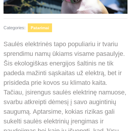
Categories:
Patarimai
Saulės elektrinės tapo populiariu ir tvariu
sprendimu namų ūkiams visame pasaulyje.
Šis ekologiškas energijos šaltinis ne tik
padeda mažinti sąskaitas už elektrą, bet ir
prisideda prie kovos su klimato kaita.
Tačiau, įsirengus saulės elektrinę namuose,
svarbu atkreipti dėmesį į savo augintinių
saugumą. Aptarsime, kokias rizikas gali
sukelti saulės elektrinių įrengimas ir
naudojimas bei kaip jų išvengti, kad Jūsų