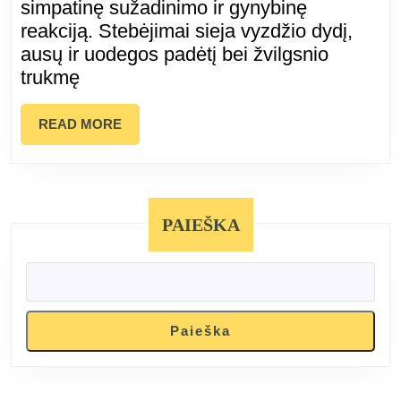
simpatinę sužadinimo ir gynybinę
reakciją. Stebėjimai sieja vyzdžio dydį,
paaiškino,
ausų ir uodegos padėtį bei žvilgsnio
kodėl
trukmę
negalima
READ
READ MORE
MORE
žiūrėti
katėms
PAIEŠKA
į
akis
Paieška