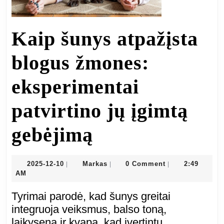
Kaip šunys atpažįsta
blogus žmones:
eksperimentai
patvirtino jų įgimtą
Kaip
gebėjimą
šunys
2025-
Markas
2025-12-10
Markas
0 Comment
2:49
|
|
|
12-
AM
atpažįsta
10
Tyrimai parodė, kad šunys greitai
blogus
integruoja veiksmus, balso toną,
laikyseną ir kvapą, kad įvertintų