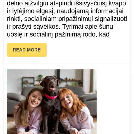
stumia
delno atžvilgiu atspindi išsivysčiusį kvapo
ir lytėjimo elgesį, naudojamą informacijai
jūsų
rinkti, socialiniam pripažinimui signalizuoti
ir prašyti sąveikos. Tyrimai apie šunų
delną:
uoslę ir socialinį pažinimą rodo, kad
ką
READ
READ MORE
turėtų
MORE
žinoti
šunų
savinin