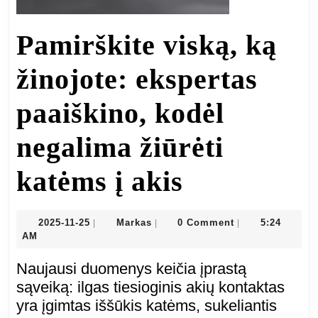
Pamirškite viską, ką
žinojote: ekspertas
paaiškino, kodėl
negalima žiūrėti
Pamirškit
katėms į akis
viską,
2025-
Markas
2025-11-25
Markas
0 Comment
5:24
|
|
|
11-
AM
ką
25
Naujausi duomenys keičia įprastą
žinojote:
sąveiką: ilgas tiesioginis akių kontaktas
yra įgimtas iššūkis katėms, sukeliantis
ekspertas