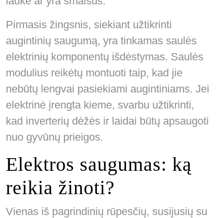
lauke ar yra smalsūs.
Pirmasis žingsnis, siekiant užtikrinti
augintinių saugumą, yra tinkamas saulės
elektrinių komponentų išdėstymas. Saulės
modulius reikėtų montuoti taip, kad jie
nebūtų lengvai pasiekiami augintiniams. Jei
elektrinė įrengta kieme, svarbu užtikrinti,
kad inverterių dėžės ir laidai būtų apsaugoti
nuo gyvūnų prieigos.
Elektros saugumas: ką
reikia žinoti?
Vienas iš pagrindinių rūpesčių, susijusių su