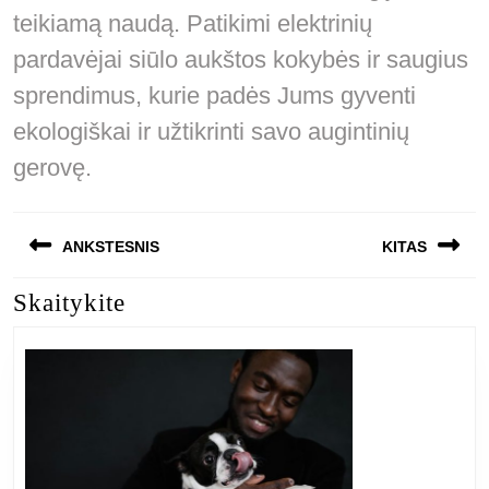
teikiamą naudą. Patikimi elektrinių
pardavėjai siūlo aukštos kokybės ir saugius
sprendimus, kurie padės Jums gyventi
ekologiškai ir užtikrinti savo augintinių
gerovę.
Navigacija
ANKSTESNIS
KITAS
tarp
Skaitykite
Previous
Next
įrašų
post:
post: