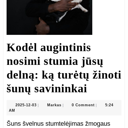
Kodėl augintinis
nosimi stumia jūsų
delną: ką turėtų žinoti
Kodėl
šunų savininkai
augintin
2025-
Markas
2025-12-03
Markas
0 Comment
5:24
|
|
|
12-
AM
nosimi
03
Šuns švelnus stumtelėjimas žmogaus