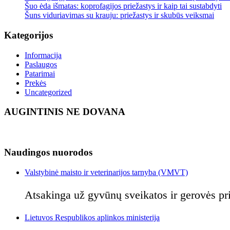
Šuo ėda išmatas: koprofagijos priežastys ir kaip tai sustabdyti
Šuns viduriavimas su krauju: priežastys ir skubūs veiksmai
Kategorijos
Informacija
Paslaugos
Patarimai
Prekės
Uncategorized
AUGINTINIS NE DOVANA
Naudingos nuorodos
Valstybinė maisto ir veterinarijos tarnyba (VMVT)
Atsakinga už gyvūnų sveikatos ir gerovės pri
Lietuvos Respublikos aplinkos ministerija