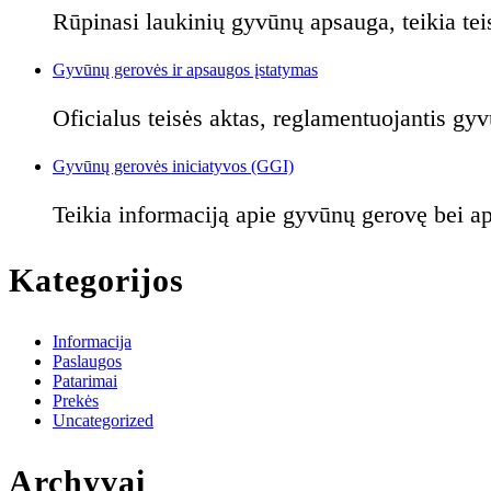
Rūpinasi laukinių gyvūnų apsauga, teikia teis
Gyvūnų gerovės ir apsaugos įstatymas
Oficialus teisės aktas, reglamentuojantis gy
Gyvūnų gerovės iniciatyvos (GGI)
Teikia informaciją apie gyvūnų gerovę bei ap
Kategorijos
Informacija
Paslaugos
Patarimai
Prekės
Uncategorized
Archyvai