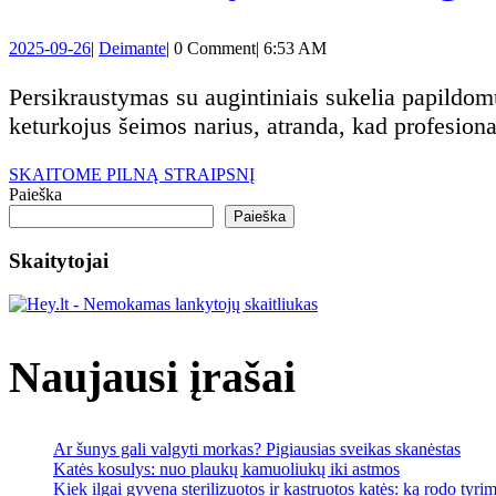
2025-
Deimante
2025-09-26
|
Deimante
|
0 Comment
|
6:53 AM
09-
26
Persikraustymas su augintiniais sukelia papildomų iššūkių, kurie gali paversti ir taip sudėtingą procesą tikru išbandymu. Daugelis šeimų, turinčių
keturkojus šeimos narius, atranda, kad profesion
SKAITOME
SKAITOME PILNĄ STRAIPSNĮ
PILNĄ
Paieška
STRAIPSNĮ
Paieška
Skaitytojai
Naujausi įrašai
Ar šunys gali valgyti morkas? Pigiausias sveikas skanėstas
Katės kosulys: nuo plaukų kamuoliukų iki astmos
Kiek ilgai gyvena sterilizuotos ir kastruotos katės: ką rodo tyrim