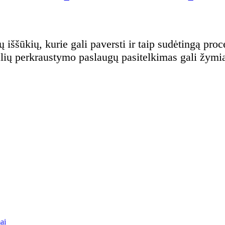
alių perkraustymo paslaugų pasitelkimas gali žymia
ai