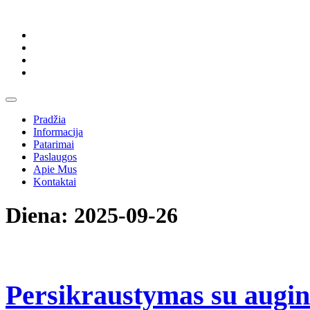
Skip
to
content
Skip
to
content
Open
Button
Pradžia
Informacija
Patarimai
Paslaugos
Apie Mus
Kontaktai
Close
Diena:
2025-09-26
Button
Persikraustymas su augint