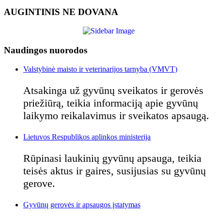
AUGINTINIS NE DOVANA
Naudingos nuorodos
Valstybinė maisto ir veterinarijos tarnyba (VMVT)
Atsakinga už gyvūnų sveikatos ir gerovės
priežiūrą, teikia informaciją apie gyvūnų
laikymo reikalavimus ir sveikatos apsaugą.
Lietuvos Respublikos aplinkos ministerija
Rūpinasi laukinių gyvūnų apsauga, teikia
teisės aktus ir gaires, susijusias su gyvūnų
gerove.
Gyvūnų gerovės ir apsaugos įstatymas