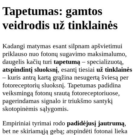
Tapetumas: gamtos
veidrodis už tinklainės
Kadangi matymas esant silpnam apšvietimui
priklauso nuo fotonų sugavimo maksimalumo,
daugelis kačių turi
tapetumą
– specializuotą,
atspindintį sluoksnį
, esantį tiesiai
už tinklainės
– kuris antrą kartą grąžina nesugertą šviesą per
fotoreceptorių sluoksnį. Tapetumas padidina
veiksmingą fotonų srautą fotoreceptoriuose,
pagerindamas signalo ir triukšmo santykį
skotopinėmis sąlygomis.
Empiriniai tyrimai rodo
padidėjusį jautrumą
,
bet ne skiriamąją gebą; atspindėti fotonai lieka