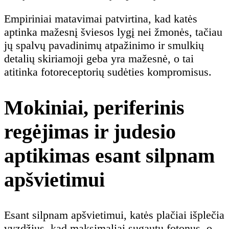
Empiriniai matavimai patvirtina, kad katės
aptinka mažesnį šviesos lygį nei žmonės, tačiau
jų spalvų pavadinimų atpažinimo ir smulkių
detalių skiriamoji geba yra mažesnė, o tai
atitinka fotoreceptorių sudėties kompromisus.
Mokiniai, periferinis
regėjimas ir judesio
aptikimas esant silpnam
apšvietimui
Esant silpnam apšvietimui, katės plačiai išplečia
vyzdžius, kad maksimaliai sugautų fotonus, o