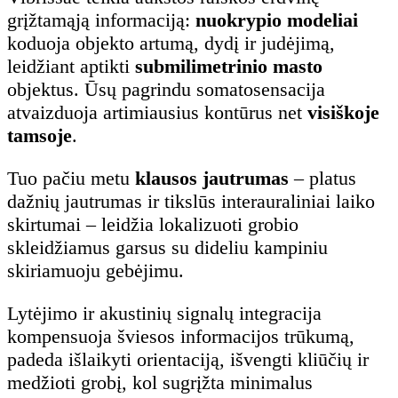
grįžtamąją informaciją:
nuokrypio modeliai
koduoja objekto artumą, dydį ir judėjimą,
leidžiant aptikti
submilimetrinio masto
objektus. Ūsų pagrindu somatosensacija
atvaizduoja artimiausius kontūrus net
visiškoje
tamsoje
.
Tuo pačiu metu
klausos jautrumas
– platus
dažnių jautrumas ir tikslūs interauraliniai laiko
skirtumai – leidžia lokalizuoti grobio
skleidžiamus garsus su dideliu kampiniu
skiriamuoju gebėjimu.
Lytėjimo ir akustinių signalų integracija
kompensuoja šviesos informacijos trūkumą,
padeda išlaikyti orientaciją, išvengti kliūčių ir
medžioti grobį, kol sugrįžta minimalus