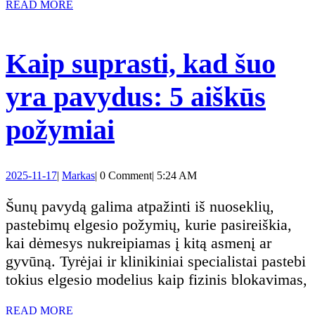
READ
READ MORE
savo
MORE
katę
Kaip suprasti, kad šuo
vieną
yra pavydus: 5 aiškūs
namuose?
Kaip
požymiai
suprasti,
2025-
Markas
2025-11-17
|
Markas
|
0 Comment
|
5:24 AM
kad
11-
17
Šunų pavydą galima atpažinti iš nuoseklių,
šuo
pastebimų elgesio požymių, kurie pasireiškia,
kai dėmesys nukreipiamas į kitą asmenį ar
yra
gyvūną. Tyrėjai ir klinikiniai specialistai pastebi
tokius elgesio modelius kaip fizinis blokavimas,
pavydus:
READ
READ MORE