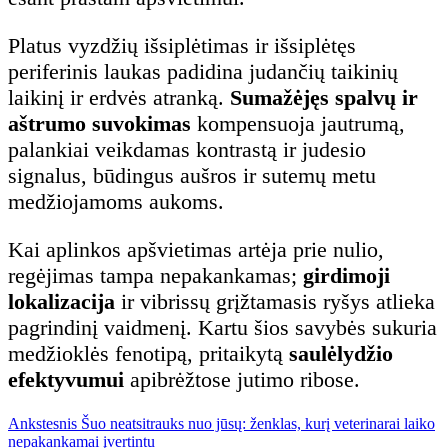
Platus vyzdžių išsiplėtimas ir išsiplėtęs
periferinis laukas padidina judančių taikinių
laikinį ir erdvės atranką.
Sumažėjęs spalvų ir
aštrumo suvokimas
kompensuoja jautrumą,
palankiai veikdamas kontrastą ir judesio
signalus, būdingus aušros ir sutemų metu
medžiojamoms aukoms.
Kai aplinkos apšvietimas artėja prie nulio,
regėjimas tampa nepakankamas;
girdimoji
lokalizacija
ir vibrissų grįžtamasis ryšys atlieka
pagrindinį vaidmenį. Kartu šios savybės sukuria
medžioklės fenotipą, pritaikytą
saulėlydžio
efektyvumui
apibrėžtose jutimo ribose.
Previous
Navigacija
Ankstesnis
Šuo neatsitrauks nuo jūsų: ženklas, kurį veterinarai laiko
post:
nepakankamai įvertintu