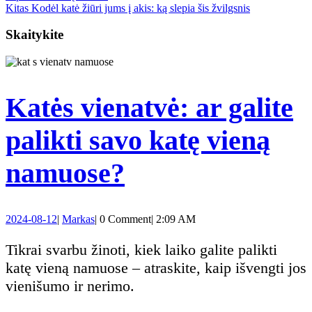
Next
Kitas
Kodėl katė žiūri jums į akis: ką slepia šis žvilgsnis
tarp
post:
Skaitykite
įrašų
Katės vienatvė: ar galite
palikti savo katę vieną
Katės
namuose?
vienatvė:
2024-
Markas
2024-08-12
|
Markas
|
0 Comment
|
2:09 AM
ar
08-
12
Tikrai svarbu žinoti, kiek laiko galite palikti
galite
katę vieną namuose – atraskite, kaip išvengti jos
vienišumo ir nerimo.
palikti