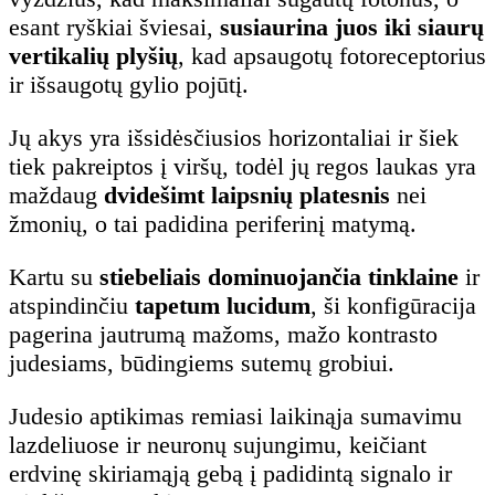
esant ryškiai šviesai,
susiaurina juos iki siaurų
vertikalių plyšių
, kad apsaugotų fotoreceptorius
ir išsaugotų gylio pojūtį.
Jų akys yra išsidėsčiusios horizontaliai ir šiek
tiek pakreiptos į viršų, todėl jų regos laukas yra
maždaug
dvidešimt laipsnių platesnis
nei
žmonių, o tai padidina periferinį matymą.
Kartu su
stiebeliais dominuojančia tinklaine
ir
atspindinčiu
tapetum lucidum
, ši konfigūracija
pagerina jautrumą mažoms, mažo kontrasto
judesiams, būdingiems sutemų grobiui.
Judesio aptikimas remiasi laikinąja sumavimu
lazdeliuose ir neuronų sujungimu, keičiant
erdvinę skiriamąją gebą į padidintą signalo ir