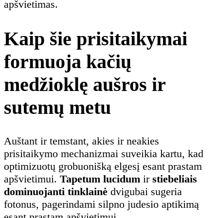
apšvietimas.
Kaip šie prisitaikymai
formuoja kačių
medžioklę aušros ir
sutemų metu
Auštant ir temstant, akies ir neakies
prisitaikymo mechanizmai suveikia kartu, kad
optimizuotų grobuonišką elgesį esant prastam
apšvietimui.
Tapetum lucidum
ir
stiebeliais
dominuojanti tinklainė
dvigubai sugeria
fotonus, pagerindami silpno judesio aptikimą
esant prastam apšvietimui.