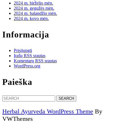
2024 m. birželio mėn.
2024 m. gegužės mėn.
2024 m. balandžio mėn.
2024 m. kovo mėn.
Informacija
Prisijungti
Įrašų RSS srautas
Komentarų RSS srautas
WordPress.org
Paieška
Search
for:
Herbal Ayurveda WordPress Theme
By
VWThemes