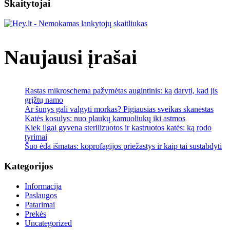
patirties
Skaitytojai
Naujausi įrašai
Rastas mikroschema pažymėtas augintinis: ką daryti, kad jis
grįžtų namo
Ar šunys gali valgyti morkas? Pigiausias sveikas skanėstas
Katės kosulys: nuo plaukų kamuoliukų iki astmos
Kiek ilgai gyvena sterilizuotos ir kastruotos katės: ką rodo
tyrimai
Šuo ėda išmatas: koprofagijos priežastys ir kaip tai sustabdyti
Kategorijos
Informacija
Paslaugos
Patarimai
Prekės
Uncategorized