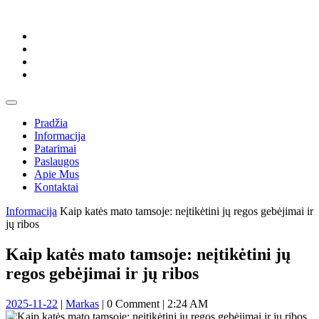
Skip
to
content
Skip
to
content
Open
Button
Pradžia
Informacija
Patarimai
Paslaugos
Apie Mus
Kontaktai
Close
Informacija
Kaip katės mato tamsoje: neįtikėtini jų regos gebėjimai ir
Button
jų ribos
Kaip katės mato tamsoje: neįtikėtini jų
regos gebėjimai ir jų ribos
2025-
Markas
2025-11-22
|
Markas
|
0 Comment
|
2:24 AM
11-