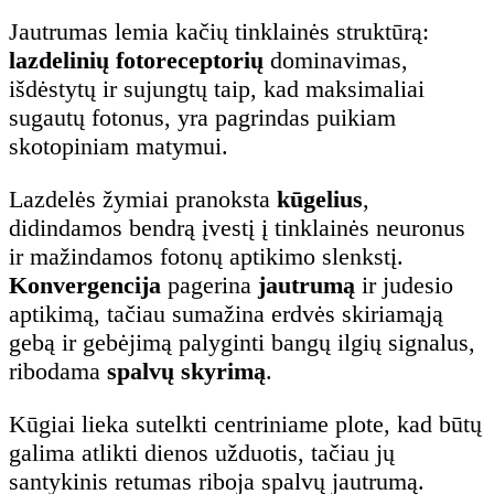
Jautrumas lemia kačių tinklainės struktūrą:
lazdelinių fotoreceptorių
dominavimas,
išdėstytų ir sujungtų taip, kad maksimaliai
sugautų fotonus, yra pagrindas puikiam
skotopiniam matymui.
Lazdelės žymiai pranoksta
kūgelius
,
didindamos bendrą įvestį į tinklainės neuronus
ir mažindamos fotonų aptikimo slenkstį.
Konvergencija
pagerina
jautrumą
ir judesio
aptikimą, tačiau sumažina erdvės skiriamąją
gebą ir gebėjimą palyginti bangų ilgių signalus,
ribodama
spalvų skyrimą
.
Kūgiai lieka sutelkti centriniame plote, kad būtų
galima atlikti dienos užduotis, tačiau jų
santykinis retumas riboja spalvų jautrumą.