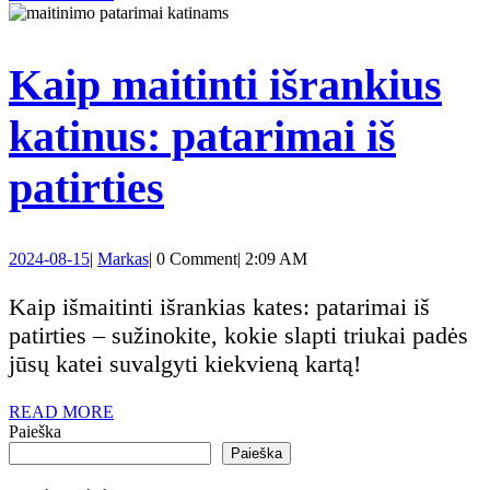
5
MORE
aiškūs
Kaip maitinti išrankius
požymiai
katinus: patarimai iš
Kaip
patirties
maitinti
2024-
Markas
2024-08-15
|
Markas
|
0 Comment
|
2:09 AM
išrankius
08-
15
Kaip išmaitinti išrankias kates: patarimai iš
katinus:
patirties – sužinokite, kokie slapti triukai padės
jūsų katei suvalgyti kiekvieną kartą!
patarimai
READ
READ MORE
iš
MORE
Paieška
Paieška