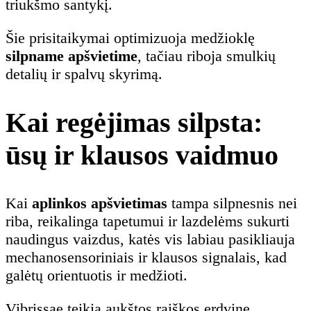
triukšmo santykį.
Šie prisitaikymai optimizuoja medžioklę
silpname apšvietime
, tačiau riboja smulkių
detalių ir spalvų skyrimą.
Kai regėjimas silpsta:
ūsų ir klausos vaidmuo
Kai
aplinkos apšvietimas
tampa silpnesnis nei
riba, reikalinga tapetumui ir lazdelėms sukurti
naudingus vaizdus, katės vis labiau pasikliauja
mechanosensoriniais ir klausos signalais, kad
galėtų orientuotis ir medžioti.
Vibrissae teikia aukštos raiškos erdvinę