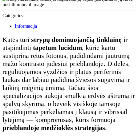
22
Categories:
Informacija
Katės turi
strypų dominuojančią tinklainę
ir
atspindintį
tapetum lucidum
, kurie kartu
sustiprina retus fotonus, padidindami jautrumą
mažo kontrasto judesiui prieblandoje. Didelės,
reguliuojamos vyzdžios ir platus periferinis
laukas dar labiau padidina šviesos sugavimą ir
laikinį mėginių ėmimą. Tačiau šios
specializacijos aukoja smulkią erdvės aštrumą ir
spalvų skyrimą, o beveik visiškoje tamsoje
pasitikėjimas perkeliamas į klausą ir vibrissal
lytėjimą — kompromisas, kuris formuoja
prieblandoje medžioklės strategijas
.