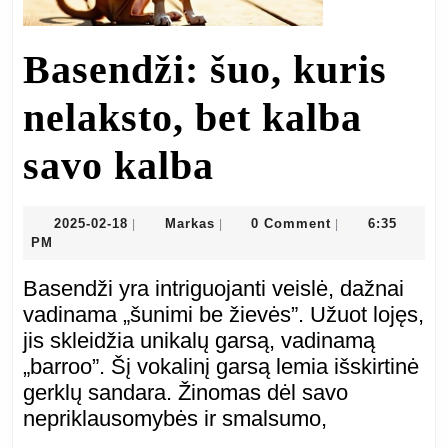
Basendži: šuo, kuris
nelaksto, bet kalba
Basendži:
savo kalba
šuo,
2025-
Markas
2025-02-18
Markas
0 Comment
6:35
|
|
|
02-
PM
kuris
18
Basendži yra intriguojanti veislė, dažnai
nelaksto,
vadinama „šunimi be žievės”. Užuot lojęs,
jis skleidžia unikalų garsą, vadinamą
bet
„barroo”. Šį vokalinį garsą lemia išskirtinė
gerklų sandara. Žinomas dėl savo
kalba
nepriklausomybės ir smalsumo,