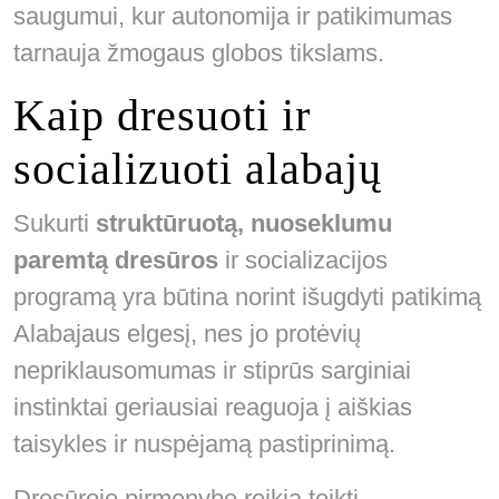
saugumui, kur autonomija ir patikimumas
tarnauja žmogaus globos tikslams.
Kaip dresuoti ir
socializuoti alabajų
Sukurti
struktūruotą, nuoseklumu
paremtą dresūros
ir socializacijos
programą yra būtina norint išugdyti patikimą
Alabajaus elgesį, nes jo protėvių
nepriklausomumas ir stiprūs sarginiai
instinktai geriausiai reaguoja į aiškias
taisykles ir nuspėjamą pastiprinimą.
Dresūroje pirmenybę reikia teikti