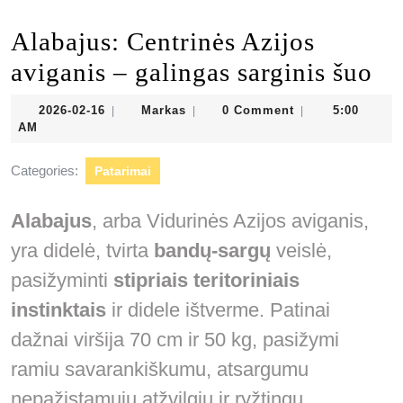
Alabajus: Centrinės Azijos
aviganis – galingas sarginis šuo
2026-
Markas
2026-02-16
Markas
0 Comment
5:00
|
|
|
02-
AM
16
Categories:
Patarimai
Alabajus
, arba Vidurinės Azijos aviganis,
yra didelė, tvirta
bandų-sargų
veislė,
pasižyminti
stipriais teritoriniais
instinktais
ir didele ištverme. Patinai
dažnai viršija 70 cm ir 50 kg, pasižymi
ramiu savarankiškumu, atsargumu
nepažįstamųjų atžvilgiu ir ryžtingu