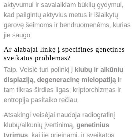
aktyvumui ir savalaikiam būklių gydymui,
kad pailgintų aktyvius metus ir išlaikytų
gerovę šeimoms ir bendruomenėms, kurias
jie saugo.
Ar alabajai linkę į specifines genetines
sveikatos problemas?
Taip. Veislė turi polinkį į
klubų ir alkūnių
displaziją
,
degeneracinę mielopatiją
ir
tam tikras širdies ligas; kriptorchizmas ir
entropija pasitaiko rečiau.
Atsakingi veisėjai naudoja radiografinį
klubų/alkūnių įvertinimą,
genetinius
tyrimus
, kai jie prieinami, ir sveikatos