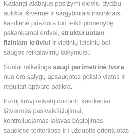
Kadangi alabajus pasižymi dideliu dydžiu,
aukšta ištverme ir sargybiniais instinktais,
kasdienė priežiūra turi teikti pirmenybę
pakankamai erdvei,
struktūruotam
fiziniam krūviui
ir vietinių teisinių bei
saugos reikalavimų laikymuisi.
Šuniui reikalinga
saugi perimetrinė tvora
,
nuo oro sąlygų apsaugotos poilsio vietos ir
reguliari aptvaro patikra.
Fizinį krūvį reikėtų dozuoti: kasdieniai
ištvermės pasivaikščiojimai,
kontroliuojamas laisvas bėgiojimas
saugiose teritorijose ir į užduotis orientuotas