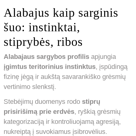
Alabajus kaip sarginis
šuo: instinktai,
stiprybės, ribos
Alabajaus sargybos profilis
apjungia
įgimtus teritorinius instinktus
, įspūdingą
fizinę jėgą ir aukštą savarankiško grėsmių
vertinimo slenkstį.
Stebėjimų duomenys rodo
stiprų
prisirišimą prie erdvės
, ryškią grėsmių
kategorizaciją ir kontroliuojamą agresiją,
nukreiptą į suvokiamus įsibrovėlius.