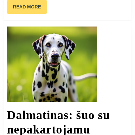
savo
READ
READ MORE
kalba
MORE
Dalmatinas: šuo su
nepakartojamu