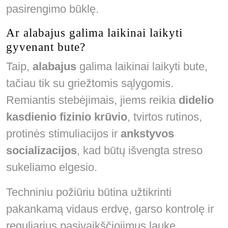
pasirengimo būklę.
Ar alabajus galima laikinai laikyti
gyvenant bute?
Taip,
alabajus
galima laikinai laikyti bute,
tačiau tik su griežtomis sąlygomis.
Remiantis stebėjimais, jiems reikia
didelio
kasdienio fizinio krūvio
, tvirtos rutinos,
protinės stimuliacijos ir
ankstyvos
socializacijos
, kad būtų išvengta streso
sukeliamo elgesio.
Techniniu požiūriu būtina užtikrinti
pakankamą vidaus erdvę, garso kontrolę ir
reguliarius pasivaikščiojimus lauke,