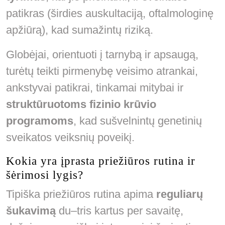
patikras (širdies auskultaciją, oftalmologinę
apžiūrą), kad sumažintų riziką.
Globėjai, orientuoti į tarnybą ir apsaugą,
turėtų teikti pirmenybę veisimo atrankai,
ankstyvai patikrai, tinkamai mitybai ir
struktūruotoms fizinio krūvio
programoms
, kad sušvelnintų genetinių
sveikatos veiksnių poveikį.
Kokia yra įprasta priežiūros rutina ir
šėrimosi lygis?
Tipiška priežiūros rutina apima
reguliarų
šukavimą
du–tris kartus per savaitę,