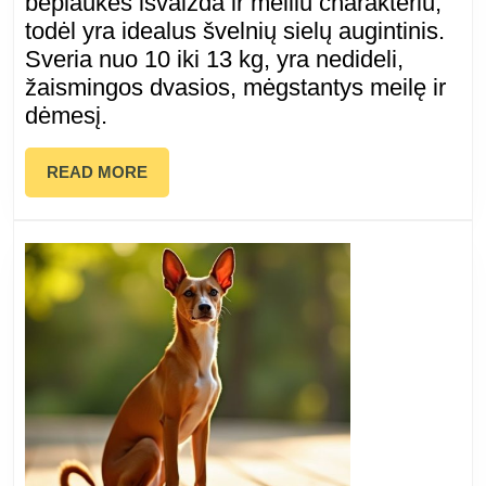
beplaukės išvaizda ir meiliu charakteriu,
todėl yra idealus švelnių sielų augintinis.
unika
Sveria nuo 10 iki 13 kg, yra nedideli,
žaismingos dvasios, mėgstantys meilę ir
ir
dėmesį.
šveln
READ
READ MORE
augin
MORE