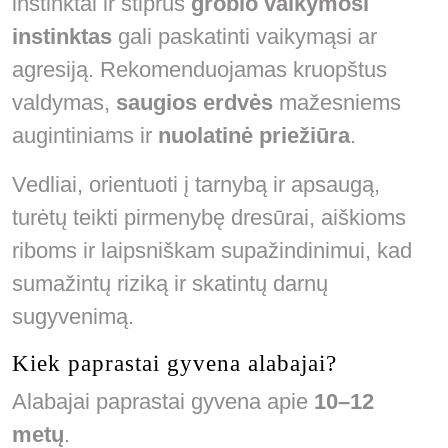
instinktai ir stiprus
grobio vaikymosi
instinktas
gali paskatinti vaikymąsi ar
agresiją. Rekomenduojamas kruopštus
valdymas,
saugios erdvės
mažesniems
augintiniams ir
nuolatinė priežiūra
.
Vedliai, orientuoti į tarnybą ir apsaugą,
turėtų teikti pirmenybę dresūrai, aiškioms
riboms ir laipsniškam supažindinimui, kad
sumažintų riziką ir skatintų darnų
sugyvenimą.
Kiek paprastai gyvena alabajai?
Alabajai paprastai gyvena apie
10–12
metų
.