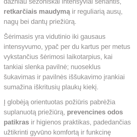
dažniau sezoniškai intensyviai šeriantis,
retkarčiais maudymą
ir reguliarią ausų,
nagų bei dantų priežiūrą.
Šėrimasis yra vidutinio iki gausaus
intensyvumo, ypač per du kartus per metus
vykstančius šėrimosi laikotarpius, kai
tankiai slenka pavilnė; nuoseklus
šukavimas ir pavilnės iššukavimo įrankiai
sumažina iškritusių plaukų kiekį.
Į globėją orientuotas požiūris pabrėžia
suplanuotą priežiūrą,
prevencines odos
patikras
ir higienos praktikas, padedančias
užtikrinti gyvūno komfortą ir funkcinę