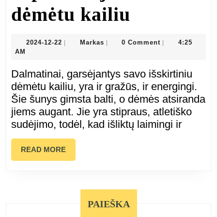
Dalmatina
dėmėtu kailiu
šuo
2024-
Markas
2024-12-22
Markas
0 Comment
4:25
|
|
|
12-
AM
su
22
Dalmatinai, garsėjantys savo išskirtiniu
nepakart
dėmėtu kailiu, yra ir gražūs, ir energingi.
Šie šunys gimsta balti, o dėmės atsiranda
dėmėtu
jiems augant. Jie yra stipraus, atletiško
sudėjimo, todėl, kad išliktų laimingi ir
kailiu
READ
READ MORE
MORE
PAIEŠKA