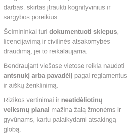
darbas, skirtas įtraukti kognityvinius ir
sargybos poreikius.
Šeimininkai turi
dokumentuoti skiepus
,
licencijavimą ir civilinės atsakomybės
draudimą, jei to reikalaujama.
Bendraujant viešose vietose reikia naudoti
antsnukį arba pavadėlį
pagal reglamentus
ir aiškų ženklinimą.
Rizikos vertinimai ir
neatidėliotinų
veiksmų planai
mažina žalą žmonėms ir
gyvūnams, kartu palaikydami atsakingą
globą.