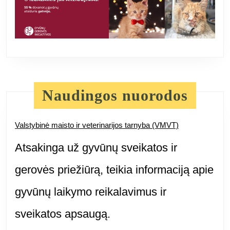
Naudingos nuorodos
Valstybinė maisto ir veterinarijos tarnyba (VMVT)
Atsakinga už gyvūnų sveikatos ir
gerovės priežiūrą, teikia informaciją apie
gyvūnų laikymo reikalavimus ir
sveikatos apsaugą.