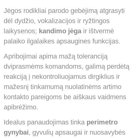
Jėgos rodikliai parodo gebėjimą atgrasyti
dėl dydžio, vokalizacijos ir ryžtingos
laikysenos;
kandimo jėga
ir ištvermė
palaiko ilgalaikes apsaugines funkcijas.
Apribojimai apima mažą toleranciją
dviprasmėms komandoms, galimą perdėtą
reakciją į nekontroliuojamus dirgiklius ir
mažesnį tinkamumą nuolatinėms artimo
kontakto pareigoms be aiškaus vaidmens
apibrėžimo.
Idealus panaudojimas tinka
perimetro
gynybai
, gyvulių apsaugai ir nuosavybės