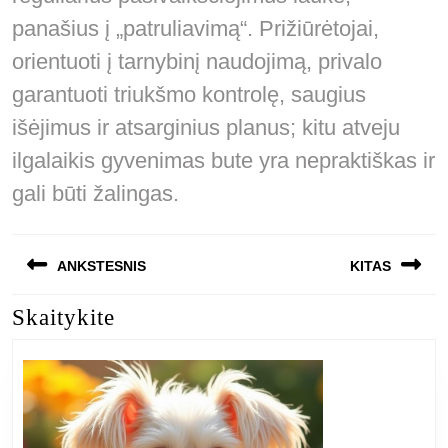
panašius į „patruliavimą“. Prižiūrėtojai,
orientuoti į tarnybinį naudojimą, privalo
garantuoti triukšmo kontrolę, saugius
išėjimus ir atsarginius planus; kitu atveju
ilgalaikis gyvenimas bute yra nepraktiškas ir
gali būti žalingas.
Navigacija
ANKSTESNIS
KITAS
tarp
Skaitykite
Previous
Next
įrašų
post:
post: