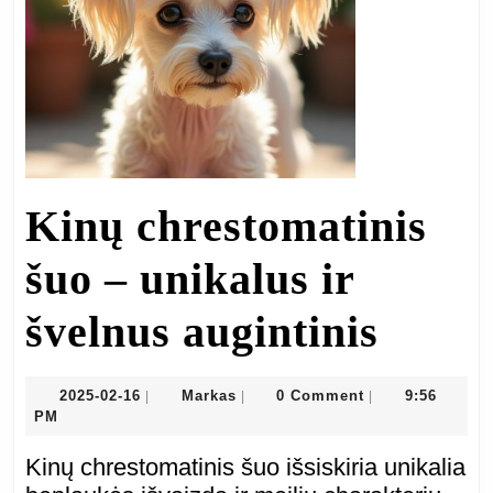
Kinų chrestomatinis
šuo – unikalus ir
Kinų
švelnus augintinis
chres
2025-
Markas
2025-02-16
Markas
0 Comment
9:56
|
|
|
02-
PM
šuo
16
Kinų chrestomatinis šuo išsiskiria unikalia
–