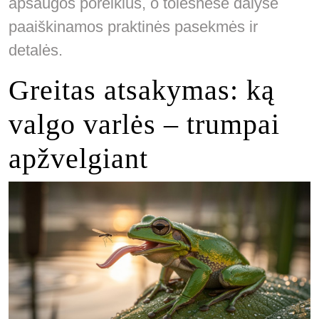
apsaugos poreikius, o tolesnėse dalyse
paaiškinamos praktinės pasekmės ir
detalės.
Greitas atsakymas: ką
valgo varlės – trumpai
apžvelgiant