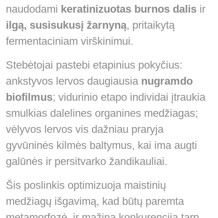
naudodami
keratinizuotas burnos dalis
ir
ilgą, susisukusį žarnyną
, pritaikytą
fermentaciniam virškinimui.
Stebėtojai pastebi etapinius pokyčius:
ankstyvos lervos daugiausia
nugramdo
biofilmus
; vidurinio etapo individai įtraukia
smulkias dalelines organines medžiagas;
vėlyvos lervos vis dažniau praryja
gyvūninės kilmės baltymus, kai ima augti
galūnės ir persitvarko žandikauliai.
Šis poslinkis optimizuoja maistinių
medžiagų išgavimą, kad būtų paremta
metamorfozė, ir mažina konkurenciją tarp