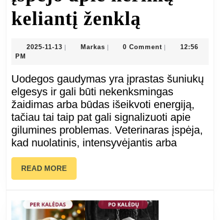
Kodėl
keliantį ženklą
šuo
2025-
Markas
2025-11-13
Markas
0 Comment
12:56
|
|
|
11-
PM
vejasi
13
Uodegos gaudymas yra įprastas šuniukų
savo
elgesys ir gali būti nekenksmingas
žaidimas arba būdas išeikvoti energiją,
uodegą:
tačiau tai taip pat gali signalizuoti apie
gilumines problemas. Veterinaras įspėja,
veterina
kad nuolatinis, intensyvėjantis arba
įspėjo
READ
READ MORE
apie
MORE
nerimą