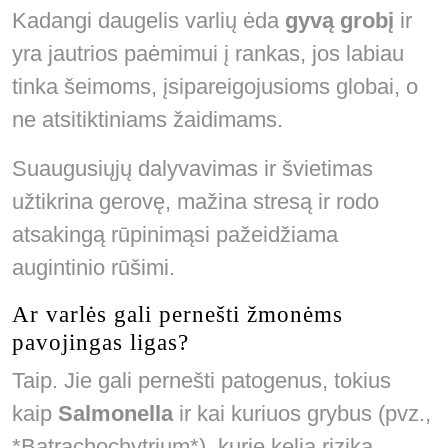
Kadangi daugelis varlių ėda
gyvą grobį
ir
yra jautrios paėmimui į rankas, jos labiau
tinka šeimoms, įsipareigojusioms globai, o
ne atsitiktiniams žaidimams.
Suaugusiųjų dalyvavimas ir švietimas
užtikrina gerovę, mažina stresą ir rodo
atsakingą rūpinimąsi pažeidžiama
augintinio rūšimi.
Ar varlės gali pernešti žmonėms
pavojingas ligas?
Taip. Jie gali pernešti patogenus, tokius
kaip
Salmonella
ir kai kuriuos grybus (pvz.,
*Batrachochytrium*), kurie kelia riziką