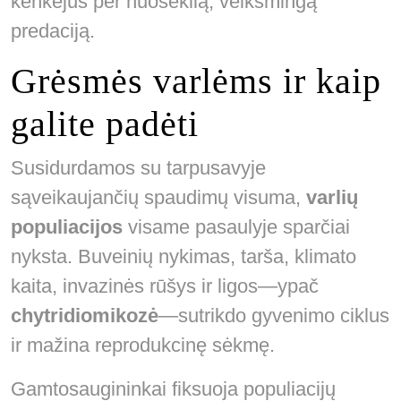
kenkėjus per nuoseklią, veiksmingą
predaciją.
Grėsmės varlėms ir kaip
galite padėti
Susidurdamos su tarpusavyje
sąveikaujančių spaudimų visuma,
varlių
populiacijos
visame pasaulyje sparčiai
nyksta. Buveinių nykimas, tarša, klimato
kaita, invazinės rūšys ir ligos—ypač
chytridiomikozė
—sutrikdo gyvenimo ciklus
ir mažina reprodukcinę sėkmę.
Gamtosaugininkai fiksuoja populiacijų