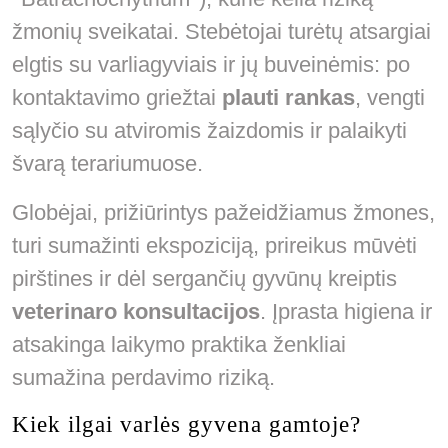
žmonių sveikatai. Stebėtojai turėtų atsargiai
elgtis su varliagyviais ir jų buveinėmis: po
kontaktavimo griežtai
plauti rankas
, vengti
sąlyčio su atviromis žaizdomis ir palaikyti
švarą terariumuose.
Globėjai, prižiūrintys pažeidžiamus žmones,
turi sumažinti ekspoziciją, prireikus mūvėti
pirštines ir dėl sergančių gyvūnų kreiptis
veterinaro konsultacijos
. Įprasta higiena ir
atsakinga laikymo praktika ženkliai
sumažina perdavimo riziką.
Kiek ilgai varlės gyvena gamtoje?