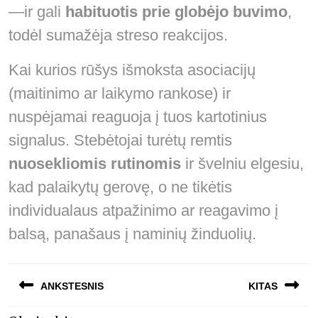
—ir gali
habituotis prie globėjo buvimo
,
todėl sumažėja streso reakcijos.
Kai kurios rūšys išmoksta asociacijų
(maitinimo ar laikymo rankose) ir
nuspėjamai reaguoja į tuos kartotinius
signalus. Stebėtojai turėtų remtis
nuosekliomis rutinomis
ir švelniu elgesiu,
kad palaikytų gerovę, o ne tikėtis
individualaus atpažinimo ar reagavimo į
balsą, panašaus į naminių žinduolių.
Navigacija
ANKSTESNIS
KITAS
tarp