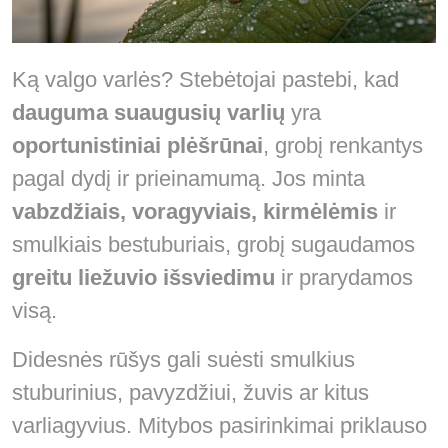
Ką valgo varlės? Stebėtojai pastebi, kad
dauguma suaugusių varlių
yra
oportunistiniai plėšrūnai
, grobį renkantys
pagal dydį ir prieinamumą. Jos minta
vabzdžiais, voragyviais, kirmėlėmis
ir
smulkiais bestuburiais, grobį sugaudamos
greitu liežuvio išsviedimu
ir prarydamos
visą.
Didesnės rūšys gali suėsti smulkius
stuburinius, pavyzdžiui, žuvis ar kitus
varliagyvius. Mitybos pasirinkimai priklauso