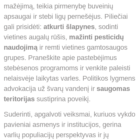
mažėjimą, teikia pirmenybę buveinių
apsaugai ir stebi ligų pernešėjus. Piliečiai
gali prisidėti:
atkurti šlapynes
, sodinti
vietines augalų rūšis,
mažinti pesticidų
naudojimą
ir remti vietines gamtosaugos
grupes. Praneškite apie pastebėjimus
stebėsenos programoms ir venkite paleisti
nelaisvėje laikytas varles. Politikos lygmens
advokacija už švarų vandenį ir
saugomas
teritorijas
sustiprina poveikį.
Suderinti, apgalvoti veiksmai, kuriuos vykdo
pavieniai asmenys ir institucijos, gerina
varlių populiacijų perspektyvas ir jų