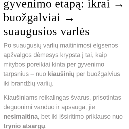
gyvenimo etapą: ikrai →
buožgalviai →
suaugusios varlės
Po suaugusių varlių maitinimosi elgsenos
apžvalgos dėmesys krypsta į tai, kaip
mitybos poreikiai kinta per gyvenimo
tarpsnius – nuo
kiaušinių
per buožgalvius
iki brandžių varlių.
Kiaušiniams reikalingas švarus, prisotintas
deguonimi vanduo ir apsauga; jie
nesimaitina
, bet iki išsiritimo priklauso nuo
trynio atsargų
.