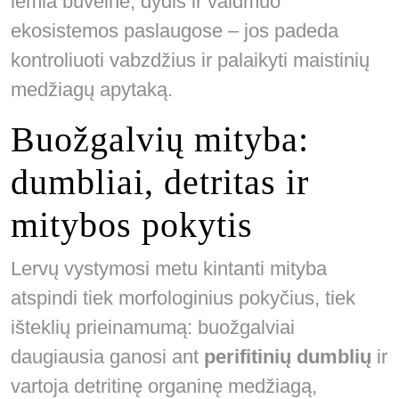
lemia buveinė, dydis ir vaidmuo
ekosistemos paslaugose – jos padeda
kontroliuoti vabzdžius ir palaikyti maistinių
medžiagų apytaką.
Buožgalvių mityba:
dumbliai, detritas ir
mitybos pokytis
Lervų vystymosi metu kintanti mityba
atspindi tiek morfologinius pokyčius, tiek
išteklių prieinamumą: buožgalviai
daugiausia ganosi ant
perifitinių dumblių
ir
vartoja detritinę organinę medžiagą,