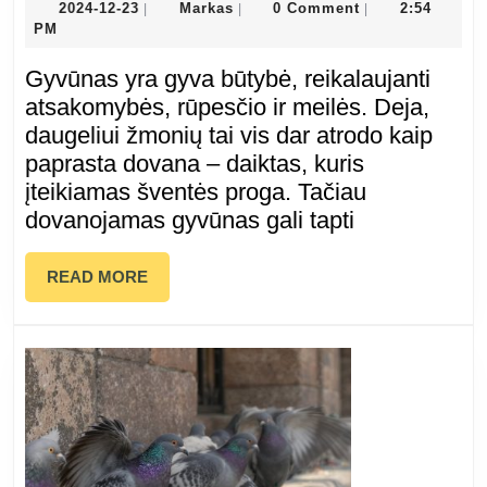
2024-
Markas
2024-12-23
Markas
0 Comment
2:54
|
|
|
12-
PM
dovanoti
23
Gyvūnas yra gyva būtybė, reikalaujanti
gyvūnų:
atsakomybės, rūpesčio ir meilės. Deja,
daugeliui žmonių tai vis dar atrodo kaip
atsakingo
paprasta dovana – daiktas, kuris
įteikiamas šventės proga. Tačiau
sprendimo
dovanojamas gyvūnas gali tapti
svarba
READ
READ MORE
MORE