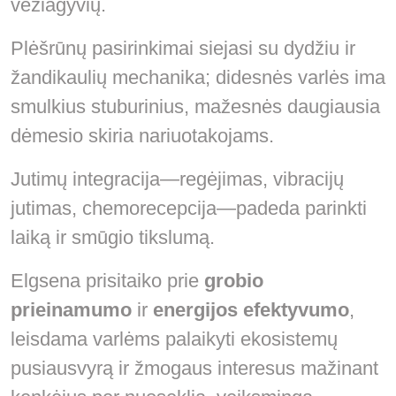
vėžiagyvių.
Plėšrūnų pasirinkimai siejasi su dydžiu ir
žandikaulių mechanika; didesnės varlės ima
smulkius stuburinius, mažesnės daugiausia
dėmesio skiria nariuotakojams.
Jutimų integracija—regėjimas, vibracijų
jutimas, chemorecepcija—padeda parinkti
laiką ir smūgio tikslumą.
Elgsena prisitaiko prie
grobio
prieinamumo
ir
energijos efektyvumo
,
leisdama varlėms palaikyti ekosistemų
pusiausvyrą ir žmogaus interesus mažinant