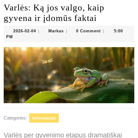
Varlės: Ką jos valgo, kaip
gyvena ir įdomūs faktai
2026-
Markas
2026-02-04
Markas
0 Comment
5:00
|
|
|
02-
PM
04
Categories:
Informacija
Varlės per gyvenimo etapus dramatiškai