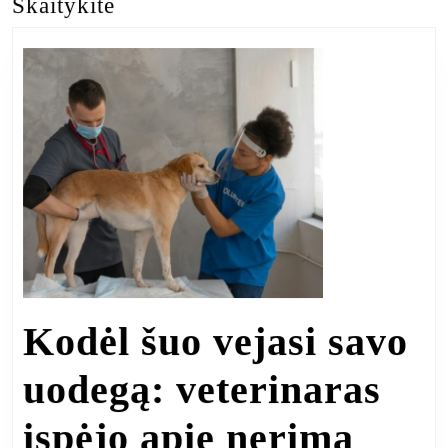
Skaitykite
Previous
Next
įrašų
post:
post:
Kodėl šuo vejasi savo
uodegą: veterinaras
įspėjo apie nerimą