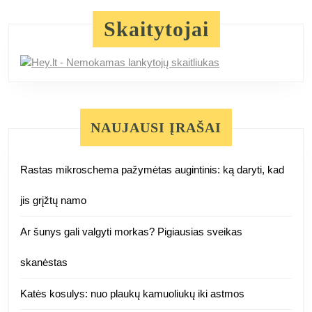
Skaitytojai
NAUJAUSI ĮRAŠAI
Rastas mikroschema pažymėtas augintinis: ką daryti, kad
jis grįžtų namo
Ar šunys gali valgyti morkas? Pigiausias sveikas
skanėstas
Katės kosulys: nuo plaukų kamuoliukų iki astmos