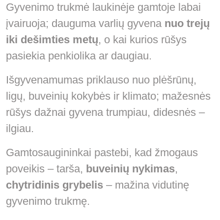
Gyvenimo trukmė laukinėje gamtoje labai
įvairuoja; dauguma varlių gyvena
nuo trejų
iki dešimties metų
, o kai kurios rūšys
pasiekia penkiolika ar daugiau.
Išgyvenamumas priklauso nuo plėšrūnų,
ligų, buveinių kokybės ir klimato; mažesnės
rūšys dažnai gyvena trumpiau, didesnės –
ilgiau.
Gamtosaugininkai pastebi, kad žmogaus
poveikis – tarša,
buveinių nykimas
,
chytridinis grybelis
– mažina vidutinę
gyvenimo trukmę.