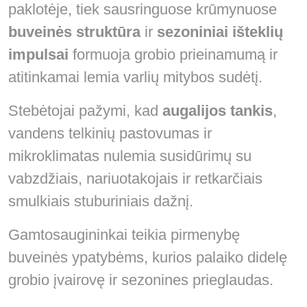
paklotėje, tiek sausringuose krūmynuose
buveinės struktūra
ir
sezoniniai išteklių
impulsai
formuoja grobio prieinamumą ir
atitinkamai lemia varlių mitybos sudėtį.
Stebėtojai pažymi, kad
augalijos tankis
,
vandens telkinių pastovumas ir
mikroklimatas nulemia susidūrimų su
vabzdžiais, nariuotakojais ir retkarčiais
smulkiais stuburiniais dažnį.
Gamtosaugininkai teikia pirmenybę
buveinės ypatybėms, kurios palaiko didelę
grobio įvairovę ir sezonines prieglaudas.