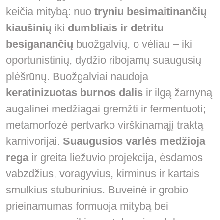
keičia mitybą: nuo
tryniu besimaitinančių
kiaušinių
iki
dumbliais ir detritu
besiganančių
buožgalvių, o vėliau – iki
oportunistinių, dydžio ribojamų suaugusių
plėšrūnų. Buožgalviai naudoja
keratinizuotas burnos dalis
ir ilgą žarnyną
augalinei medžiagai gremžti ir fermentuoti;
metamorfozė pertvarko virškinamąjį traktą
karnivorijai.
Suaugusios varlės medžioja
rega
ir greita liežuvio projekcija, ėsdamos
vabzdžius, voragyvius, kirminus ir kartais
smulkius stuburinius. Buveinė ir grobio
prieinamumas formuoja mitybą bei