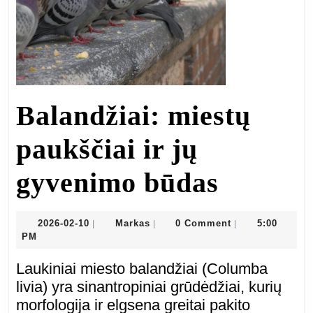
Balandžiai: miestų
paukščiai ir jų
Balandž
gyvenimo būdas
miestų
2026-
Markas
2026-02-10
Markas
0 Comment
5:00
|
|
|
02-
PM
paukšči
10
Laukiniai miesto balandžiai (Columba
ir
livia) yra sinantropiniai grūdėdžiai, kurių
morfologija ir elgsena greitai pakito