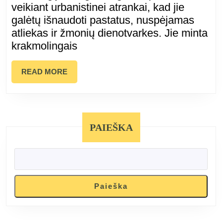
jų
veikiant urbanistinei atrankai, kad jie
galėtų išnaudoti pastatus, nuspėjamas
gyveni
atliekas ir žmonių dienotvarkes. Jie minta
būdas
krakmolingais
READ
READ MORE
MORE
PAIEŠKA
Paieška