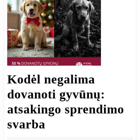
keliantį
ženklą
Kodėl negalima
dovanoti gyvūnų:
atsakingo sprendimo
Kodėl
svarba
negalima