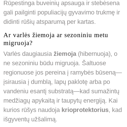
Rūpestinga buveinių apsauga ir stebėsena
gali pailginti populiacijų gyvavimo trukmę ir
didinti rūšių atsparumą per kartas.
Ar varlės žiemoja ar sezoniniu metu
migruoja?
Varlės daugiausia
žiemoja
(hibernuoja), o
ne sezoniniu būdu migruoja. Šaltuose
regionuose jos pereina į ramybės būseną—
įsirausia į dumblą, lapų paklotę arba po
vandeniu esantį substratą—kad sumažintų
medžiagų apykaitą ir taupytų energiją. Kai
kurios rūšys naudoja
krioprotektorius
, kad
išgyventų užšalimą.