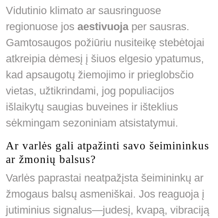
Vidutinio klimato ar sausringuose
regionuose jos
aestivuoja
per sausras.
Gamtosaugos požiūriu nusiteikę stebėtojai
atkreipia dėmesį į šiuos elgesio ypatumus,
kad apsaugotų žiemojimo ir prieglobsčio
vietas, užtikrindami, jog populiacijos
išlaikytų saugias buveines ir išteklius
sėkmingam sezoniniam atsistatymui.
Ar varlės gali atpažinti savo šeimininkus
ar žmonių balsus?
Varlės paprastai neatpažįsta šeimininkų ar
žmogaus balsų asmeniškai. Jos reaguoja į
jutiminius signalus—judesį, kvapą, vibraciją