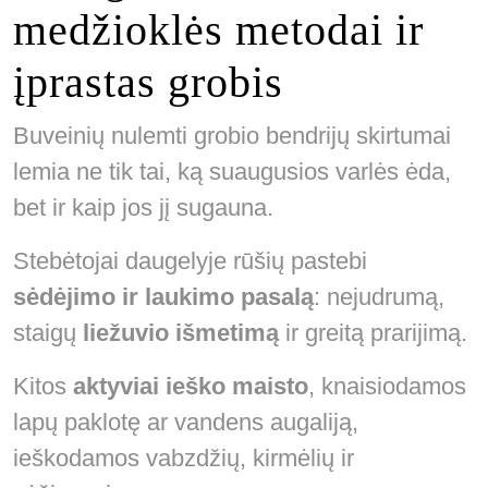
medžioklės metodai ir
įprastas grobis
Buveinių nulemti grobio bendrijų skirtumai
lemia ne tik tai, ką suaugusios varlės ėda,
bet ir kaip jos jį sugauna.
Stebėtojai daugelyje rūšių pastebi
sėdėjimo ir laukimo pasalą
: nejudrumą,
staigų
liežuvio išmetimą
ir greitą prarijimą.
Kitos
aktyviai ieško maisto
, knaisiodamos
lapų paklotę ar vandens augaliją,
ieškodamos vabzdžių, kirmėlių ir